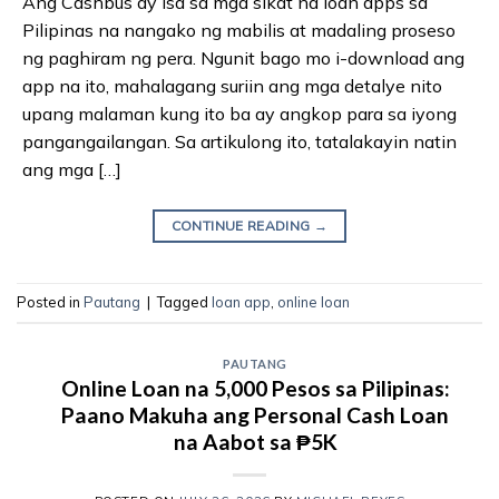
Ang Cashbus ay isa sa mga sikat na loan apps sa
Pilipinas na nangako ng mabilis at madaling proseso
ng paghiram ng pera. Ngunit bago mo i-download ang
app na ito, mahalagang suriin ang mga detalye nito
upang malaman kung ito ba ay angkop para sa iyong
pangangailangan. Sa artikulong ito, tatalakayin natin
ang mga […]
CONTINUE READING
→
Posted in
Pautang
|
Tagged
loan app
,
online loan
PAUTANG
Online Loan na 5,000 Pesos sa Pilipinas:
Paano Makuha ang Personal Cash Loan
na Aabot sa ₱5K