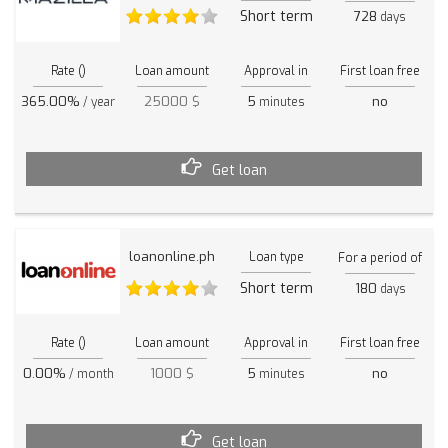
Short term
728
days
Rate ()
Loan amount
Approval in
First loan free
365.00%
25000 $
5
no
/ year
minutes
Get loan
loanonline.ph
Loan type
For a period of
Short term
180
days
Rate ()
Loan amount
Approval in
First loan free
0.00%
1000 $
5
no
/ month
minutes
Get loan