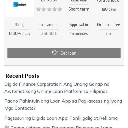
binixo.ph
Loan type
For a period of
Short term
180
days
Rate ()
Loan amount
Approval in
First loan free
0.00%
25000 €
15
no
/ day
minutes
Get loan
Recent Posts
Digido Finance Corporation: Ang Unang Ganap na
Awtomatikong Online Loan Platform sa Pilipinas
Paano Pahintuin ang Loan App sa Pag-access ng Iyong
Mga Contacts?
Pagsusuri ng Digido Loan App: Panliligalig at Reklamo
Gaano Katagal ang Buwanang Bayaran sa Maya