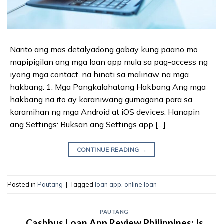
Narito ang mas detalyadong gabay kung paano mo
mapipigilan ang mga loan app mula sa pag-access ng
iyong mga contact, na hinati sa malinaw na mga
hakbang: 1. Mga Pangkalahatang Hakbang Ang mga
hakbang na ito ay karaniwang gumagana para sa
karamihan ng mga Android at iOS devices: Hanapin
ang Settings: Buksan ang Settings app […]
CONTINUE READING
→
Posted in
Pautang
|
Tagged
loan app
,
online loan
PAUTANG
Cashbus Loan App Review Philippines: Is