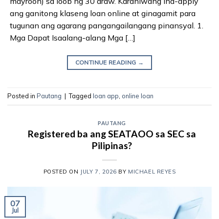
mayroon) sa loob ng 30 araw. Karaniwang ina-apply
ang ganitong klaseng loan online at ginagamit para
tugunan ang agarang pangangailangang pinansyal. 1.
Mga Dapat Isaalang-alang Mga […]
CONTINUE READING
→
Posted in
Pautang
|
Tagged
loan app
,
online loan
PAUTANG
Registered ba ang SEATAOO sa SEC sa
Pilipinas?
POSTED ON
JULY 7, 2026
BY
MICHAEL REYES
07
Jul