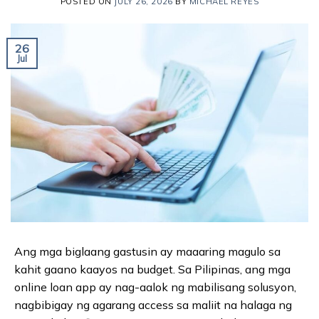
POSTED ON
JULY 26, 2026
BY
MICHAEL REYES
26
Jul
Ang mga biglaang gastusin ay maaaring magulo sa
kahit gaano kaayos na budget. Sa Pilipinas, ang mga
online loan app ay nag-aalok ng mabilisang solusyon,
nagbibigay ng agarang access sa maliit na halaga ng