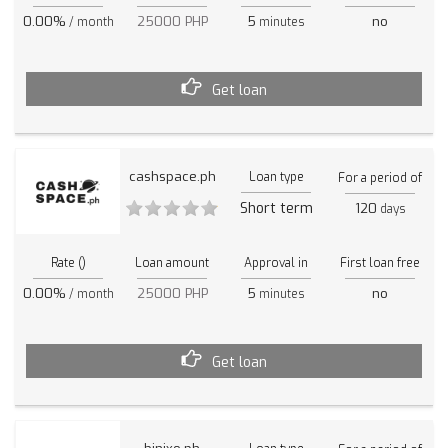
0.00%
25000 PHP
5
no
/ month
minutes
Get loan
cashspace.ph
Loan type
For a period of
Short term
120
days
Rate ()
Loan amount
Approval in
First loan free
0.00%
25000 PHP
5
no
/ month
minutes
Get loan