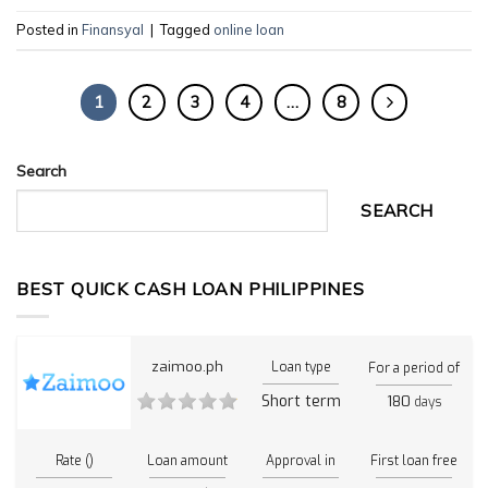
Posted in
Finansyal
|
Tagged
online loan
1
2
3
4
…
8
Search
SEARCH
BEST QUICK CASH LOAN PHILIPPINES
zaimoo.ph
Loan type
For a period of
Short term
180
days
Rate ()
Loan amount
Approval in
First loan free