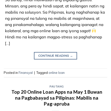
Minsan, ang pera ay hindi sapat, at kailangan natin ng
mabilis na solusyon. Sa Pilipinas, kung naghahanap ka
ng pinansyal na tulong na mabilis at maginhawa, at
ang pinakamahalaga, walang kailangang ipanagot na
kolateral, ang mga online loan ang iyong sagot!
Hindi mo na kailangan magpa-stress sa paghahanap
[…]
CONTINUE READING
→
Posted in
Finansyal
|
Tagged
online loan
PAUTANG
Top 20 Online Loan Apps na May 1 Buwan
na Pagbabayad sa Pilipinas: Mabilis na
Pag-apruba