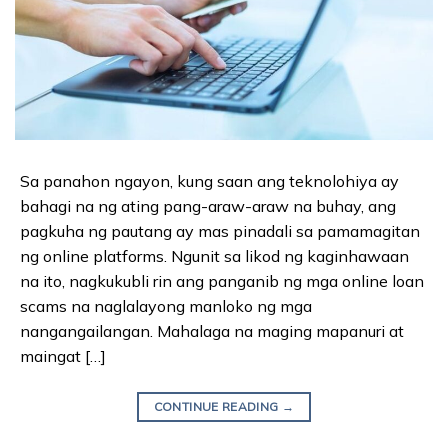
Sa panahon ngayon, kung saan ang teknolohiya ay
bahagi na ng ating pang-araw-araw na buhay, ang
pagkuha ng pautang ay mas pinadali sa pamamagitan
ng online platforms. Ngunit sa likod ng kaginhawaan
na ito, nagkukubli rin ang panganib ng mga online loan
scams na naglalayong manloko ng mga
nangangailangan. Mahalaga na maging mapanuri at
maingat […]
CONTINUE READING
→