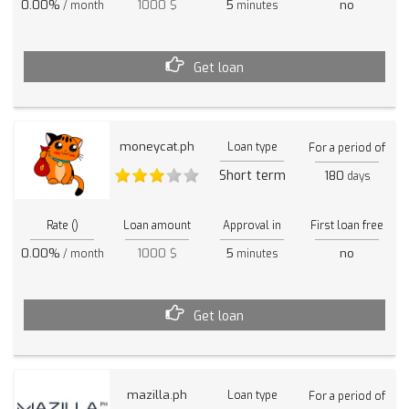
0.00%
1000 $
5
no
/ month
minutes
Get loan
moneycat.ph
Loan type
For a period of
Short term
180
days
Rate ()
Loan amount
Approval in
First loan free
0.00%
1000 $
5
no
/ month
minutes
Get loan
mazilla.ph
Loan type
For a period of