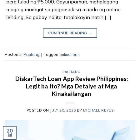
pera tulad ng ₱5,000. Gayunpaman, mahalagang
maging maingat sa pagpasok sa mundo ng online
lending. Sa gabay na ito, tatalakayin natin […]
CONTINUE READING
→
Posted in
Pautang
|
Tagged
online loan
PAUTANG
DiskarTech Loan App Review Philippines:
Legit ba Ito? Mga Detalye at Mga
Kinakailangan
POSTED ON
JULY 20, 2026
BY
MICHAEL REYES
20
Jul