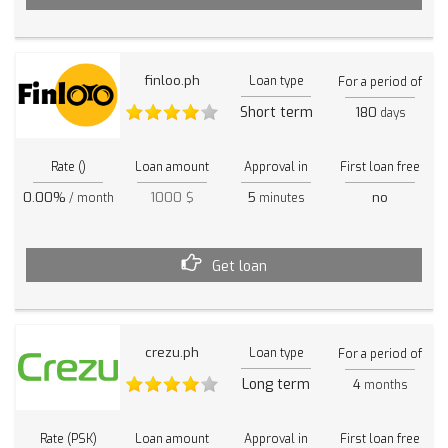
finloo.ph
Loan type
For a period of
Short term
180
days
Rate ()
Loan amount
Approval in
First loan free
0.00%
1000 $
5
no
/ month
minutes
Get loan
crezu.ph
Loan type
For a period of
Long term
4
months
Rate (PSK)
Loan amount
Approval in
First loan free