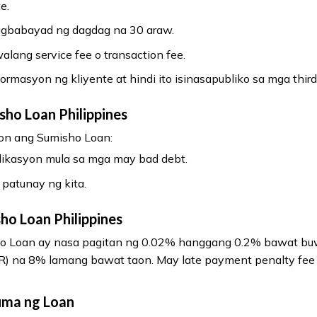
e.
agbabayad ng dagdag na 30 araw.
lang service fee o transaction fee.
masyon ng kliyente at hindi ito isinasapubliko sa mga third
ho Loan Philippines
yon ang Sumisho Loan:
likasyon mula sa mga may bad debt.
patunay ng kita.
ho Loan Philippines
sho Loan ay nasa pagitan ng 0.02% hanggang 0.2% bawat bu
R) na 8% lamang bawat taon. May late payment penalty fee 
uma ng Loan