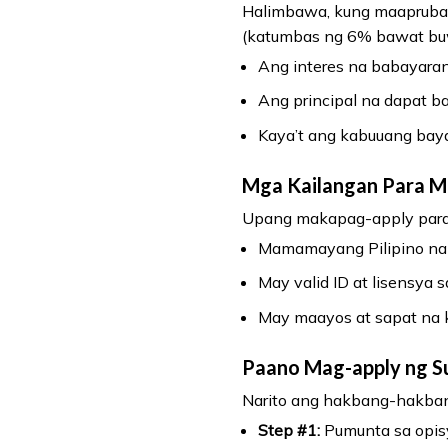
Halimbawa, kung maaprubah
(katumbas ng 6% bawat buwa
Ang interes na babayara
Ang principal na dapat 
Kaya’t ang kabuuang baya
Mga Kailangan Para Ma
Upang makapag-apply para 
Mamamayang Pilipino na 
May valid ID at lisensya
May maayos at sapat na k
Paano Mag-apply ng Su
Narito ang hakbang-hakba
Step #1:
Pumunta sa opisy