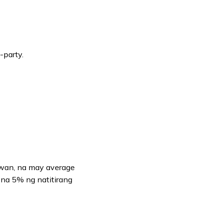
-party.
wan, na may average
na 5% ng natitirang