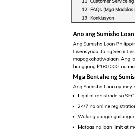
Customer Service ng 
FAQs (Mga Madalas 
Konklusyon
Ano ang Sumisho Loan 
Ang Sumisho Loan Philippin
Lisensyado ito ng Securitie
mapagkakatiwalaan. Ang lay
hanggang ₱180,000, na maa
Mga Bentahe ng Sumis
Ang Sumisho Loan ay may m
Ligal at rehistrado sa SE
24/7 na online registrati
Walang pangangailangan s
Mataas na loan limit at 