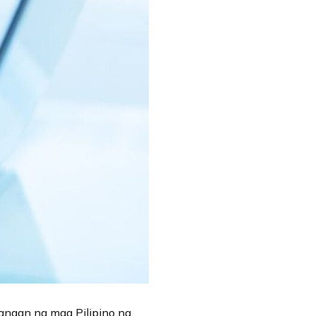
angan ng mga Pilipino na