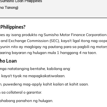
Sumisho Loan Philippines
na Tanong)
Philippines?
es ay isang produkto ng Sumisho Motor Finance Corporatio
s and Exchange Commission (SEC), kaya’t ligal itong nag-oope
unin nito ay magbigay ng pautang para sa pagbili ng motors
aring bayaran ng hulugan mula 1 hanggang 4 na taon.
ho Loan
ga natatanging bentahe, kabilang ang:
C, kaya’t tiyak na mapagkakatiwalaan.
on, puwedeng mag-apply kahit kailan at kahit saan.
a collateral o garantor.
mahabang panahon ng hulugan.