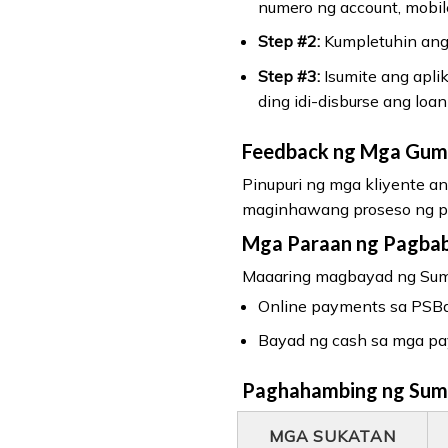
numero ng account, mobil
Step #2:
Kumpletuhin ang 
Step #3:
Isumite ang apli
ding idi-disburse ang lo
Feedback ng Mga Gum
Pinupuri ng mga kliyente an
maginhawang proseso ng pag
Mga Paraan ng Pagbab
Maaaring magbayad ng Sum
Online payments sa PSBan
Bayad ng cash sa mga paym
Paghahambing ng Sumis
MGA SUKATAN