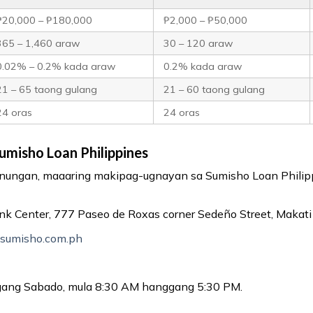
₱20,000 – ₱180,000
₱2,000 – ₱50,000
365 – 1,460 araw
30 – 120 araw
0.02% – 0.2% kada araw
0.2% kada araw
21 – 65 taong gulang
21 – 60 taong gulang
24 oras
24 oras
umisho Loan Philippines
anungan, maaaring makipag-ugnayan sa Sumisho Loan Phili
k Center, 777 Paseo de Roxas corner Sedeño Street, Makati C
@sumisho.com.ph
ang Sabado, mula 8:30 AM hanggang 5:30 PM.