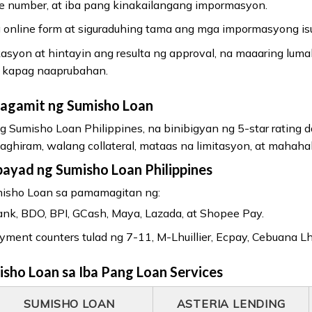
e number, at iba pang kinakailangang impormasyon.
online form at siguraduhing tama ang mga impormasyong is
kasyon at hintayin ang resulta ng approval, na maaaring luma
an kapag naaprubahan.
agamit ng Sumisho Loan
g Sumisho Loan Philippines, na binibigyan ng 5-star rating da
hiram, walang collateral, mataas na limitasyon, at mahaha
ayad ng Sumisho Loan Philippines
isho Loan sa pamamagitan ng:
k, BDO, BPI, GCash, Maya, Lazada, at Shopee Pay.
ent counters tulad ng 7-11, M-Lhuillier, Ecpay, Cebuana Lhuill
ho Loan sa Iba Pang Loan Services
SUMISHO LOAN
ASTERIA LENDING