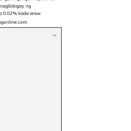
 nagbibigay ng
a 0.02% kada araw.
ngonline.com: