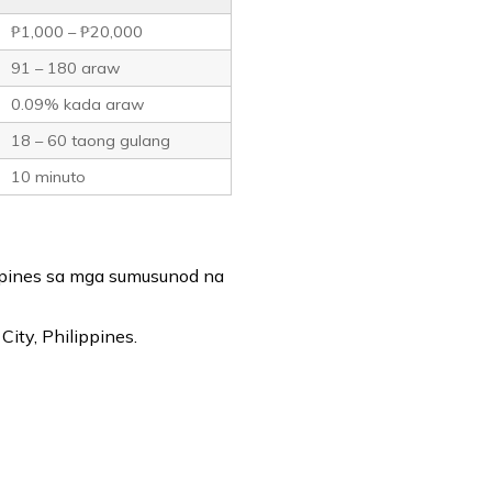
₱1,000 – ₱20,000
91 – 180 araw
0.09% kada araw
18 – 60 taong gulang
10 minuto
ppines sa mga sumusunod na
ity, Philippines.