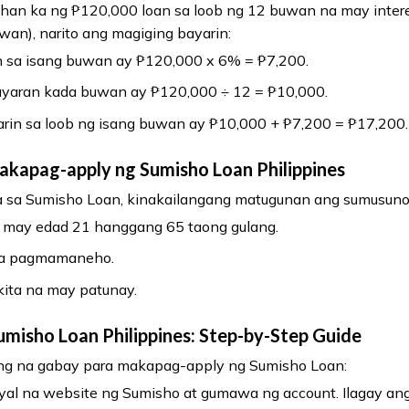
an ka ng ₱120,000 loan sa loob ng 12 buwan na may intere
n), narito ang magiging bayarin:
n sa isang buwan ay ₱120,000 x 6% = ₱7,200.
bayaran kada buwan ay ₱120,000 ÷ 12 = ₱10,000.
rin sa loob ng isang buwan ay ₱10,000 + ₱7,200 = ₱17,200.
kapag-apply ng Sumisho Loan Philippines
sa Sumisho Loan, kinakailangang matugunan ang sumusuno
may edad 21 hanggang 65 taong gulang.
 sa pagmamaneho.
ita na may patunay.
misho Loan Philippines: Step-by-Step Guide
ng na gabay para makapag-apply ng Sumisho Loan:
al na website ng Sumisho at gumawa ng account. Ilagay ang