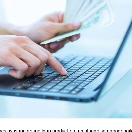
es ay isang online loan product na tumutugon sa pangangail