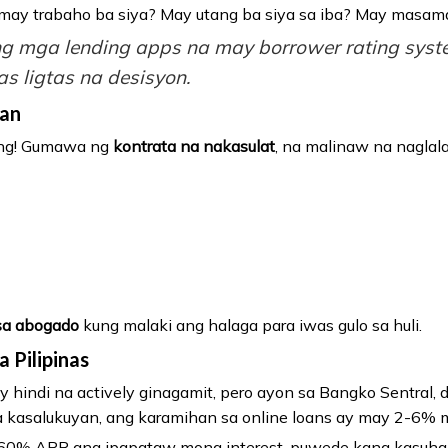
: may trabaho ba siya? May utang ba siya sa iba? May masam
g mga lending apps na may borrower rating syste
s ligtas na desisyon.
uan
ang! Gumawa ng
kontrata na nakasulat
, na malinaw na naglal
sa abogado
kung malaki ang halaga para iwas gulo sa huli.
a Pilipinas
ay hindi na actively ginagamit, pero ayon sa Bangko Sentral,
Sa kasalukuyan, ang karamihan sa online loans ay may 2-6% m
60% APR ang ipapataw mong interest, puwede kang kasuhan