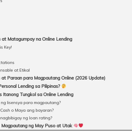
es
s at Matagumpay na Online Lending
is Key!
ctations
sable at Etikal
 at Paraan para Magpautang Online (2026 Update)
Personal Lending sa Pilipinas?
Itanong Tungkol sa Online Lending
 ng lisensya para magpautang?
Cash o Maya ang bayaran?
nagbibigay ng loan rating?
: Magpautang ng May Puso at Utak