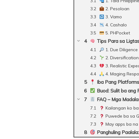
1. Tala Philippin
2. Pesoloan
3. Vamo
4. Cashalo
5. PHPocket
Tips Para sa Ligta
1. Due Diligence 
2. Diversification
3. Realistic Expe
4. Maging Respon
Iba Pang Platforms
Buod: Sulit ba ang 
FAQ – Mga Madalas 
Kailangan ko ba
Puwede ba sa G
May apps ba na 
Panghuling Paalala