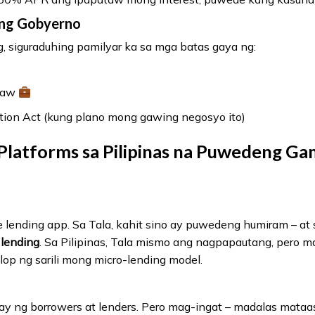
 ng Gobyerno
, siguraduhing pamilyar ka sa mga batas gaya ng:
Law
ion Act (kung plano mong gawing negosyo ito)
Platforms sa Pilipinas na Puwedeng Gam
e lending app. Sa Tala, kahit sino ay puwedeng humiram – at
 lending
. Sa Pilipinas, Tala mismo ang nagpapautang, pero m
p ng sarili mong micro-lending model.
y ng borrowers at lenders. Pero mag-ingat – madalas mataas 