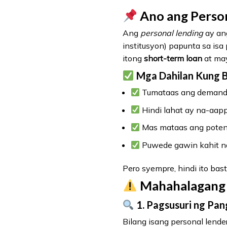
Ano ang Persona
Ang
personal lending
ay ang
institusyon) papunta sa is
itong
short-term loan
at may
Mga Dahilan Kung 
Tumataas ang demand p
Hindi lahat ay na-aap
Mas mataas ang potens
Puwede gawin kahit na
Pero syempre, hindi ito ba
Mahahalagang 
1. Pagsusuri ng Pan
Bilang isang personal lende