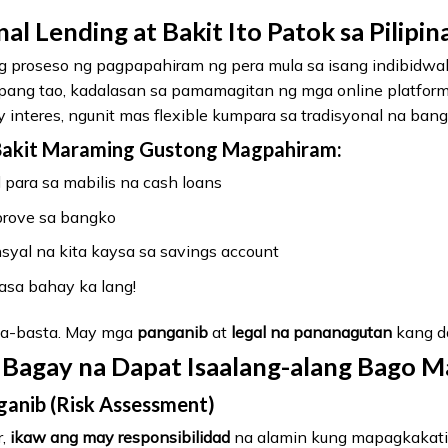
l Lending at Bakit Ito Patok sa Pilipin
 proseso ng pagpapahiram ng pera mula sa isang indibidwal
a pang tao, kadalasan sa pamamagitan ng mga online platfor
 interes, ngunit mas flexible kumpara sa tradisyonal na bang
Bakit Maraming Gustong Magpahiram:
ara sa mabilis na cash loans
prove sa bangko
yal na kita kaysa sa savings account
sa bahay ka lang!
sta-basta. May mga
panganib
at
legal na pananagutan
kang d
Bagay na Dapat Isaalang-alang Bago M
ganib (Risk Assessment)
r,
ikaw ang may responsibilidad
na alamin kung mapagkakati