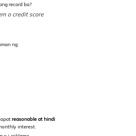
ang record ba?
m o credit score
aman ng:
 dapat
reasonable at hindi
onthly interest.
 o i-reklamo.