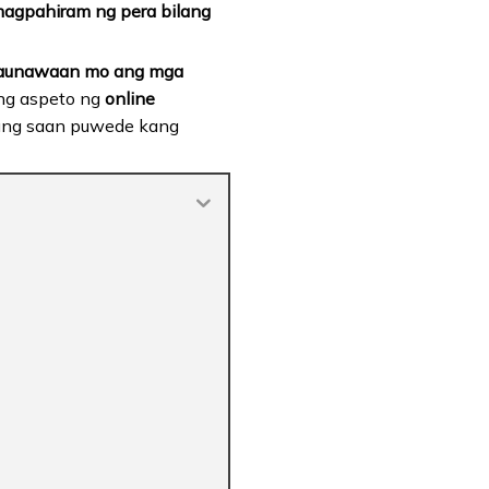
agpahiram ng pera bilang
aunawaan mo ang mga
ang aspeto ng
online
ng saan puwede kang