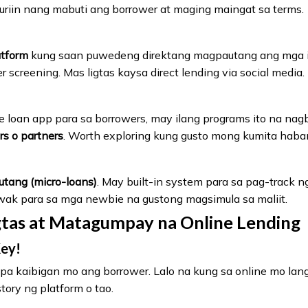
uriin nang mabuti ang borrower at maging maingat sa terms.
atform
kung saan puwedeng direktang magpautang ang mga in
 screening. Mas ligtas kaysa direct lending via social media.
ne loan app para sa borrowers, may ilang programs ito na na
rs o partners
. Worth exploring kung gusto mong kumita haba
autang (micro-loans)
. May built-in system para sa pag-track n
Swak para sa mga newbie na gustong magsimula sa maliit.
igtas at Matagumpay na Online Lending
Key!
pa kaibigan mo ang borrower. Lalo na kung sa online mo lang
ory ng platform o tao.