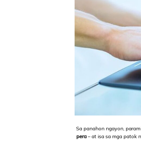
Sa panahon ngayon, parami
pera
– at isa sa mga patok 