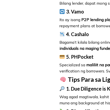
Bilang lender, dapat mong s
3. Vamo
Ito ay isang
P2P lending pl
repayment plans at borrower
4. Cashalo
Bagama’t kilala bilang onli
individuals na maging funde
5. PHPocket
Specialized sa
maliliit na p
verification ng borrowers. 
Tips Para sa L
1. Due Diligence is 
Wag agad magtiwala, kahit 
muna ang background at hist