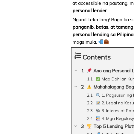
at accessible na pautang,
personal lender
.
Ngunit teka lang! Bago ka 
panganib, batas, at tamang
personal lending sa Pilipina
magsimula.
Contents
Ano ang Personal Le
Mga Dahilan Kun
Mahahalagang Baga
1. Pagsusuri ng 
2. Legal na Kas
3. Interes at Bat
4. Mga Regulas
Top 5 Lending Plat