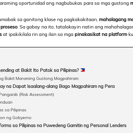
 maraming oportunidad ang nagbubukas para sa mga gustong
m
sumabak sa ganitong klase ng pagkakakitaan,
mahalagang m
 proseso
. Sa gabay na ito, tatalakayin natin ang mahahalag
s
at ipakikilala rin ang ilan sa mga
pinakasikat na platform
ku
nding at Bakit Ito Patok sa Pilipinas?
g Bakit Maraming Gustong Magpahiram:
y na Dapat Isaalang-alang Bago Magpahiram ng Pera
Panganib (Risk Assessment)
unduan
as sa Pilipinas
yon ng Gobyerno
forms sa Pilipinas na Puwedeng Gamitin ng Personal Lenders