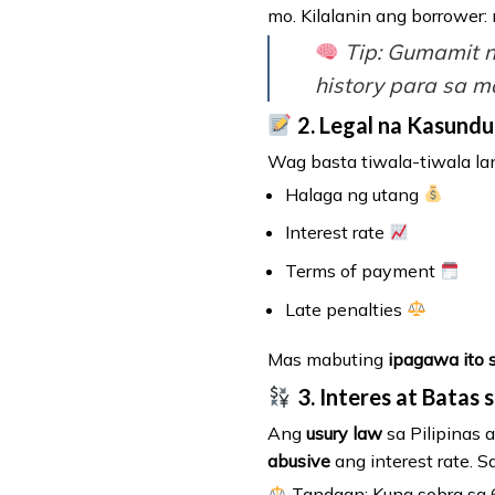
mo. Kilalanin ang borrower
Tip
: Gumamit n
history para sa ma
2. Legal na Kasund
Wag basta tiwala-tiwala l
Halaga ng utang
Interest rate
Terms of payment
Late penalties
Mas mabuting
ipagawa ito 
3. Interes at Batas s
Ang
usury law
sa Pilipinas 
abusive
ang interest rate. 
Tandaan: Kung sobra sa 