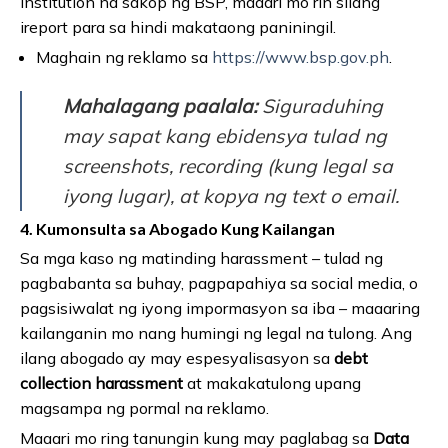
institution na sakop ng BSP, maaari mo rin silang
ireport para sa hindi makataong paniningil.
Maghain ng reklamo sa
https://www.bsp.gov.ph
.
Mahalagang paalala:
Siguraduhing
may sapat kang ebidensya tulad ng
screenshots, recording (kung legal sa
iyong lugar), at kopya ng text o email.
4. Kumonsulta sa Abogado Kung Kailangan
Sa mga kaso ng matinding harassment – tulad ng
pagbabanta sa buhay, pagpapahiya sa social media, o
pagsisiwalat ng iyong impormasyon sa iba – maaaring
kailanganin mo nang humingi ng legal na tulong. Ang
ilang abogado ay may espesyalisasyon sa
debt
collection harassment
at makakatulong upang
magsampa ng pormal na reklamo.
Maaari mo ring tanungin kung may paglabag sa
Data