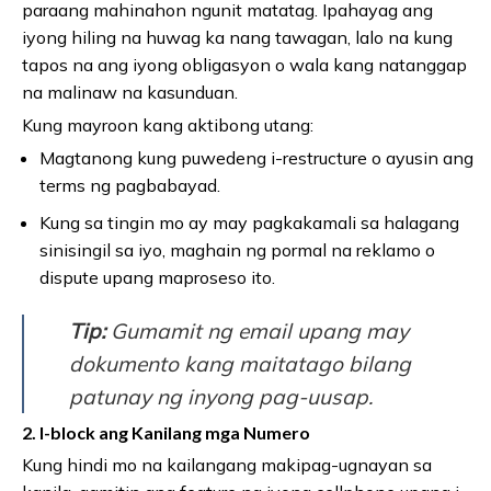
paraang mahinahon ngunit matatag. Ipahayag ang
iyong hiling na huwag ka nang tawagan, lalo na kung
tapos na ang iyong obligasyon o wala kang natanggap
na malinaw na kasunduan.
Kung mayroon kang aktibong utang:
Magtanong kung puwedeng i-restructure o ayusin ang
terms ng pagbabayad.
Kung sa tingin mo ay may pagkakamali sa halagang
sinisingil sa iyo, maghain ng pormal na reklamo o
dispute upang maproseso ito.
Tip:
Gumamit ng email upang may
dokumento kang maitatago bilang
patunay ng inyong pag-uusap.
2. I-block ang Kanilang mga Numero
Kung hindi mo na kailangang makipag-ugnayan sa