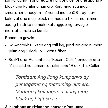
kanila, gamitin ang feature ng iyong cellphone upang i-
block ang kanilang numero. Karamihan sa mga
smartphone ngayon – Android man o iOS – ay may
kakayahang mag-block ng mga partikular na numero
upang hindi ka na makakatanggap ng tawag o
mensahe mula sa kanila.
Paano ito gawin:
Sa Android: Buksan ang call log, pindutin ang numero,
piliin ang “Block” o “Harass filter”.
Sa iPhone: Pumunta sa “Recent Calls”, pindutin ang
“i” sa gilid ng numero, at piliin ang “Block this Caller”.
Tandaan:
Ang ilang kumpanya ay
gumagamit ng maraming numero.
Maaaring kailanganin mong mag-
block ng higit sa isa.
3. Isumbong ang Mapang-abusong Pag-uugali