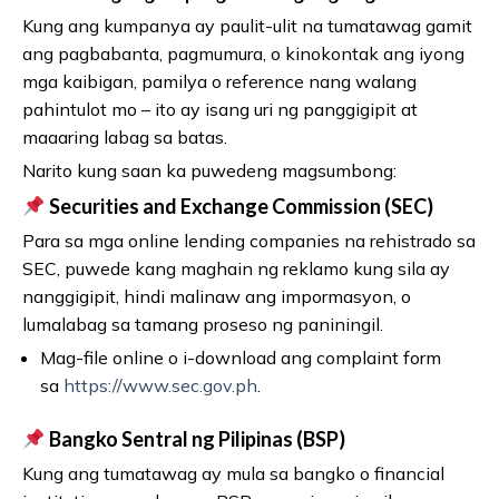
Kung ang kumpanya ay paulit-ulit na tumatawag gamit
ang pagbabanta, pagmumura, o kinokontak ang iyong
mga kaibigan, pamilya o reference nang walang
pahintulot mo – ito ay isang uri ng panggigipit at
maaaring labag sa batas.
Narito kung saan ka puwedeng magsumbong:
Securities and Exchange Commission (SEC)
Para sa mga online lending companies na rehistrado sa
SEC, puwede kang maghain ng reklamo kung sila ay
nanggigipit, hindi malinaw ang impormasyon, o
lumalabag sa tamang proseso ng paniningil.
Mag-file online o i-download ang complaint form
sa
https://www.sec.gov.ph
.
Bangko Sentral ng Pilipinas (BSP)
Kung ang tumatawag ay mula sa bangko o financial