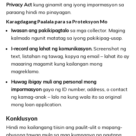
Privacy Act
kung ginamit ang iyong impormasyon sa
paraang hindi mo pinayagan.
Karagdagang Paalala para sa Proteksyon Mo
Iwasan ang pakikipagtalo
sa mga collector. Maging
kalmado ngunit matatag sa iyong pakikipag-usap.
I-record ang lahat ng komunikasyon.
Screenshot ng
text, listahan ng tawag, kopya ng email – lahat ito ay
maaaring magamit kung kailangan mong
magreklamo.
Huwag ibigay muli ang personal mong
impormasyon
gaya ng ID number, address, o contact
ng kamag-anak – lalo na kung wala ito sa original
mong loan application.
Konklusyon
Hindi mo kailangang tiisin ang paulit-ulit o mapang-
abusong tawag mula sa mga kumpanya ng pautang.