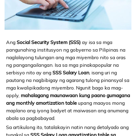
Ang
Social Security System (SSS)
ay isa sa mga
pangunahing institusyon ng gobyerno sa Pilipinas na
naglalayong tulungan ang mga miyembro nito sa oras
ng pangangailangan. Isa sa mga pinakapopular na
serbisyo nito ay ang
SSS Salary Loan
, isang uri ng
pautang na nagbibigay ng agarang tulong pinansyal sa
mga kwalipikadong miyembro. Ngunit bago ka mag-
apply,
mahalagang maunawaan kung paano gumagana
ang monthly amortization table
upang maayos mong
maplano ang iyong badyet at maiwasan ang anumang
abala sa pagbabayad.
Sa artikulong ito, tatalakayin natin nang detalyado ang
tungkol sa
SSS Salary Loan amortization table sa