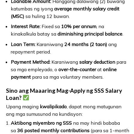
Loanable Amount:
Hanggang dalawang (2) buwang
katumbas ng iyong
average monthly salary credit
(MSC)
sa huling 12 buwan.
Interest Rate:
Fixed sa
10% per annum
, na
kinakalkula batay sa
diminishing principal balance
.
Loan Term:
Karaniwang
24 months (2 taon)
ang
repayment period.
Payment Method:
Karaniwang
salary deduction
para
sa mga empleyado, o
over-the-counter
at
online
payment
para sa mga voluntary members.
Sino ang Maaaring Mag-Apply ng SSS Salary
Loan?
Upang maging
kwalipikado
, dapat mong matugunan
ang mga sumusunod na kundisyon:
Aktibong miyembro ng SSS
na may hindi bababa
sa
36 posted monthly contributions
(para sa 1-month