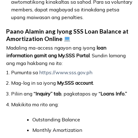
awtomatikong kinakaltas sa sahod. Para sa voluntary
members, dapat magbayad sa itinakdang petsa
upang maiwasan ang penalties.
Paano Alamin ang Iyong SSS Loan Balance at
Amortization Online
Madaling ma-access ngayon ang iyong
loan
information gamit ang My.SSS Portal
. Sundin lamang
ang mga hakbang na ito:
Pumunta sa
https://www.sss.gov.ph
Mag-log in sa iyong
My.SSS account
.
Piliin ang
“Inquiry” tab
, pagkatapos ay
“Loans Info.”
Makikita mo rito ang:
Outstanding Balance
Monthly Amortization