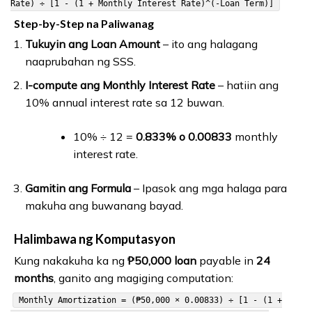
Rate) ÷ [1 - (1 + Monthly Interest Rate)^(-Loan Term)]
Step-by-Step na Paliwanag
Tukuyin ang Loan Amount
– ito ang halagang
naaprubahan ng SSS.
I-compute ang Monthly Interest Rate
– hatiin ang
10% annual interest rate sa 12 buwan.
10% ÷ 12 =
0.833% o 0.00833
monthly
interest rate.
Gamitin ang Formula
– Ipasok ang mga halaga para
makuha ang buwanang bayad.
Halimbawa ng Komputasyon
Kung nakakuha ka ng
₱50,000 loan
payable in
24
months
, ganito ang magiging computation:
Monthly Amortization = (₱50,000 × 0.00833) ÷ [1 - (1 +