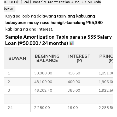
0.00833)^(-24)] Monthly Amortization ≈ ₱2,307.50 kada
buwan
Kaya sa loob ng dalawang taon,
ang kabuuang
babayaran mo ay nasa humigit-kumulang ₱55,380
,
kabilang na ang interest.
Sample Amortization Table para sa SSS Salary
Loan (₱50,000 / 24 months)
BEGINNING
INTEREST
PRINCI
BUWAN
BALANCE
(₱)
(₱)
1
50,000.00
416.50
1,891.00
2
48,109.00
400.90
1,906.60
3
46,202.40
385.00
1,922.50
…
…
…
…
24
2,280.00
19.00
2,288.50