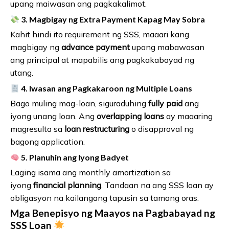
upang maiwasan ang pagkakalimot.
3. Magbigay ng Extra Payment Kapag May Sobra
Kahit hindi ito requirement ng SSS, maaari kang
magbigay ng
advance payment
upang mabawasan
ang principal at mapabilis ang pagkakabayad ng
utang.
4. Iwasan ang Pagkakaroon ng Multiple Loans
Bago muling mag-loan, siguraduhing
fully paid
ang
iyong unang loan. Ang
overlapping loans
ay maaaring
magresulta sa
loan restructuring
o disapproval ng
bagong application.
5. Planuhin ang Iyong Badyet
Laging isama ang monthly amortization sa
iyong
financial planning
. Tandaan na ang SSS loan ay
obligasyon na kailangang tapusin sa tamang oras.
Mga Benepisyo ng Maayos na Pagbabayad ng
SSS Loan