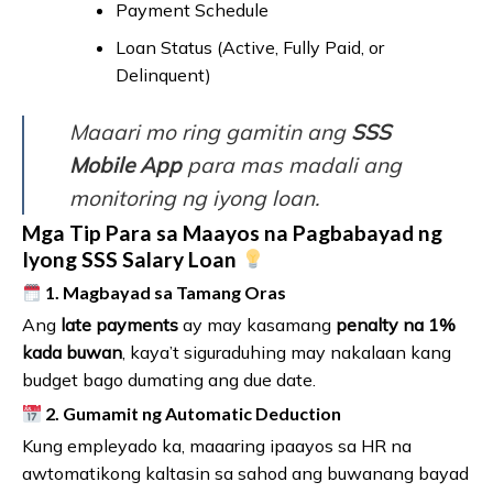
Payment Schedule
Loan Status (Active, Fully Paid, or
Delinquent)
Maaari mo ring gamitin ang
SSS
Mobile App
para mas madali ang
monitoring ng iyong loan.
Mga Tip Para sa Maayos na Pagbabayad ng
Iyong SSS Salary Loan
1. Magbayad sa Tamang Oras
Ang
late payments
ay may kasamang
penalty na 1%
kada buwan
, kaya’t siguraduhing may nakalaan kang
budget bago dumating ang due date.
2. Gumamit ng Automatic Deduction
Kung empleyado ka, maaaring ipaayos sa HR na
awtomatikong kaltasin sa sahod ang buwanang bayad