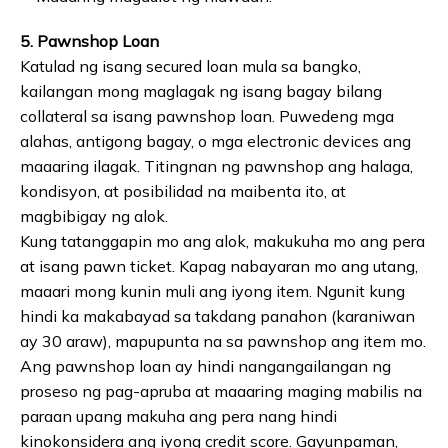
5. Pawnshop Loan
Katulad ng isang secured loan mula sa bangko,
kailangan mong maglagak ng isang bagay bilang
collateral sa isang pawnshop loan. Puwedeng mga
alahas, antigong bagay, o mga electronic devices ang
maaaring ilagak. Titingnan ng pawnshop ang halaga,
kondisyon, at posibilidad na maibenta ito, at
magbibigay ng alok.
Kung tatanggapin mo ang alok, makukuha mo ang pera
at isang pawn ticket. Kapag nabayaran mo ang utang,
maaari mong kunin muli ang iyong item. Ngunit kung
hindi ka makabayad sa takdang panahon (karaniwan
ay 30 araw), mapupunta na sa pawnshop ang item mo.
Ang pawnshop loan ay hindi nangangailangan ng
proseso ng pag-apruba at maaaring maging mabilis na
paraan upang makuha ang pera nang hindi
kinokonsidera ang iyong credit score. Gayunpaman,