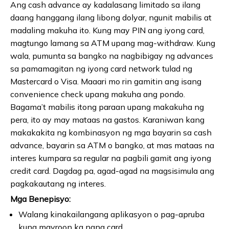
Ang cash advance ay kadalasang limitado sa ilang
daang hanggang ilang libong dolyar, ngunit mabilis at
madaling makuha ito. Kung may PIN ang iyong card,
magtungo lamang sa ATM upang mag-withdraw. Kung
wala, pumunta sa bangko na nagbibigay ng advances
sa pamamagitan ng iyong card network tulad ng
Mastercard o Visa. Maaari mo rin gamitin ang isang
convenience check upang makuha ang pondo.
Bagama’t mabilis itong paraan upang makakuha ng
pera, ito ay may mataas na gastos. Karaniwan kang
makakakita ng kombinasyon ng mga bayarin sa cash
advance, bayarin sa ATM o bangko, at mas mataas na
interes kumpara sa regular na pagbili gamit ang iyong
credit card. Dagdag pa, agad-agad na magsisimula ang
pagkakautang ng interes.
Mga Benepisyo:
Walang kinakailangang aplikasyon o pag-apruba
kung mayroon ka nang card.