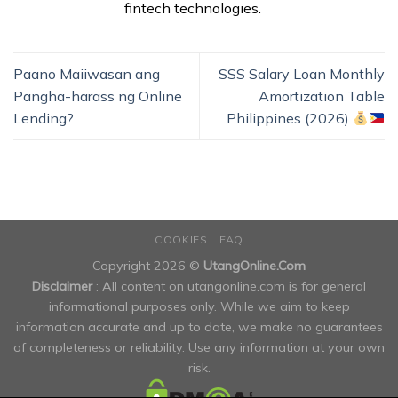
fintech technologies.
Paano Maiiwasan ang
SSS Salary Loan Monthly
Pangha-harass ng Online
Amortization Table
Lending?
Philippines (2026)
COOKIES
FAQ
Copyright 2026 ©
UtangOnline.Com
Disclaimer
: All content on utangonline.com is for general
informational purposes only. While we aim to keep
information accurate and up to date, we make no guarantees
of completeness or reliability. Use any information at your own
risk.