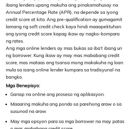
ibang lenders upang makuha ang pinakamahusay na
Annual Percentage Rate (APR), na depende sa iyong
credit score at kita. Ang pre-qualification ay gumagamit
lamang ng soft credit check kaya hindi maaapektuhan
ang iyong credit score kapag ikaw ay nagko-kompara
ng rates.
Ang mga online lenders ay mas bukas sa iba’t ibang uri
ng borrower. Kung ikaw ay may mas mababang credit
score, mas mataas ang tsansa mong makakuha ng loan
mula sa isang online lender kumpara sa tradisyunal na
bangko.
Mga Benepisyo:
Ganap na online ang proseso ng aplikasyon.
Maaaring makuha ang pondo sa parehong araw o sa
susunod na araw.
May mga opsyon para sa mga borrower na may patas
o mas mababang credit score.