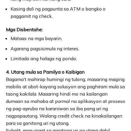
Kasing dali ng pagpunta sa ATM o bangko o
paggamit ng check.
Mga Disbentahe:
Mataas na mga bayarin.
Agarang pagsisimula ng interes.
Limitado ang halaga ng pondo.
4. Utang mula sa Pamilya o Kaibigan
Bagama’t mahirap humingi ng tulong, maaaring maging
mabilis at abot-kayang solusyon ang paghiram mula sa
taong kakilala. Maaaring hindi mo na kailangan
dumaan sa mahaba at pormal na aplikasyon at proseso
ng pag-apruba na karaniwan sa iba pang uri ng
nagpapautang. Walang credit check na kinakailangan
para sa ganitong uri ng utang.
Subalit, mag-ingat sa ganitong uri ng utang dahil