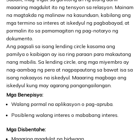
maaaring magdulot ito ng tensyon sa relasyon. Mainam
na magtakda ng malinaw na kasunduan, kabilang ang
mga termino sa interes at iskedyul ng pagbabayad, at
pormalin ito sa pamamagitan ng pag-notaryo ng
dokumento.
Ang pagsali sa isang lending circle kasama ang
pamilya o kaibigan ay isa ring paraan para makautang
nang mabilis. Sa lending circle, ang mga miyembro ay
nag-aambag ng pera at nagpapautang sa bawat isa sa
isang nakaayos na iskedyul. Maaaring magbago ang
iskedyul kung may agarang pangangailangan.
Mga Benepisyo:
Walang pormal na aplikasyon o pag-apruba.
Posibleng walang interes o mababang interes.
Mga Disbentahe:
Maaaring magdulot ng hidwaan.