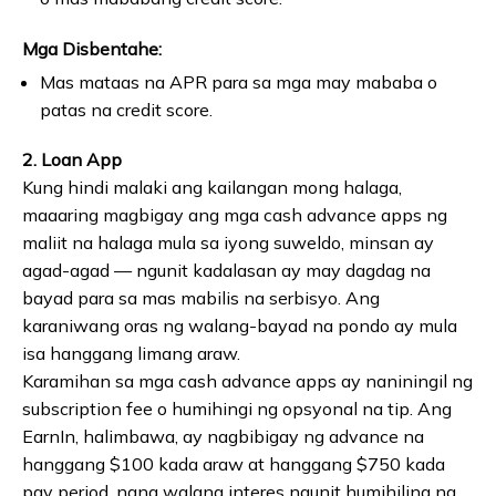
Mga Disbentahe:
Mas mataas na APR para sa mga may mababa o
patas na credit score.
2. Loan App
Kung hindi malaki ang kailangan mong halaga,
maaaring magbigay ang mga cash advance apps ng
maliit na halaga mula sa iyong suweldo, minsan ay
agad-agad — ngunit kadalasan ay may dagdag na
bayad para sa mas mabilis na serbisyo. Ang
karaniwang oras ng walang-bayad na pondo ay mula
isa hanggang limang araw.
Karamihan sa mga cash advance apps ay naniningil ng
subscription fee o humihingi ng opsyonal na tip. Ang
EarnIn, halimbawa, ay nagbibigay ng advance na
hanggang $100 kada araw at hanggang $750 kada
pay period, nang walang interes ngunit humihiling ng