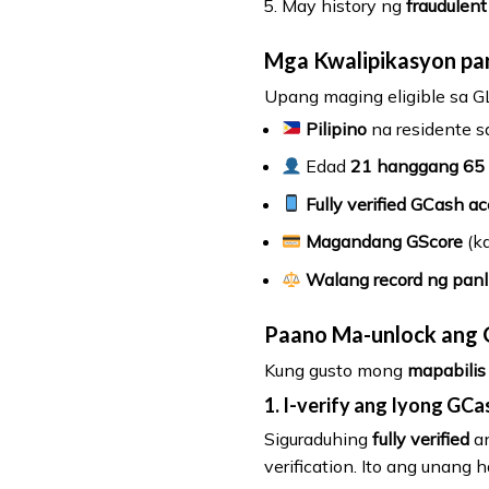
May history ng
fraudulent
Mga Kwalipikasyon pa
Upang maging eligible sa 
Pilipino
na residente sa
Edad
21 hanggang 65 
Fully verified GCash a
Magandang GScore
(k
Walang record ng panl
Paano Ma-unlock ang 
Kung gusto mong
mapabilis
1. I-verify ang Iyong GC
Siguraduhing
fully verified
an
verification. Ito ang unang