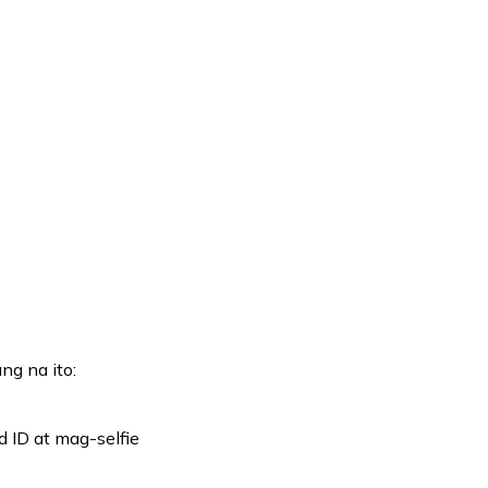
ng na ito:
 ID at mag-selfie