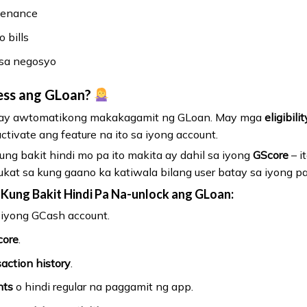
tenance
 bills
sa negosyo
ess ang GLoan?
s ay awtomatikong makakagamit ng GLoan. May mga
eligibilit
tivate ang feature na ito sa iyong account.
ng bakit hindi mo pa ito makita ay dahil sa iyong
GScore
– i
at sa kung gaano ka katiwala bilang user batay sa iyong p
Kung Bakit Hindi Pa Na-unlock ang GLoan:
iyong GCash account.
core
.
saction history
.
nts
o hindi regular na paggamit ng app.