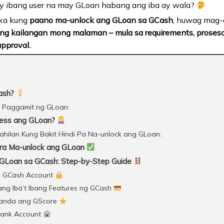
ay ibang user na may GLoan habang ang iba ay wala?
aka kung
paano ma-unlock ang GLoan sa GCash
, huwag mag-al
 ng kailangan mong malaman – mula sa requirements, proses
pproval.
ash?
 Paggamit ng GLoan:
cess ang GLoan?
hilan Kung Bakit Hindi Pa Na-unlock ang GLoan:
ra Ma-unlock ang GLoan
GLoan sa GCash: Step-by-Step Guide
ong GCash Account
 ang Iba’t Ibang Features ng GCash
aganda ang GScore
 Bank Account