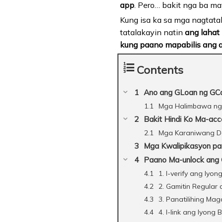
app
. Pero… bakit nga ba m
Kung isa ka sa mga nagtat
tatalakayin natin
ang lahat
kung paano mapabilis ang a
Contents
Ano ang GLoan ng GC
Mga Halimbawa ng
Bakit Hindi Ko Ma-ac
Mga Karaniwang Da
Mga Kwalipikasyon pa
Paano Ma-unlock ang 
1. I-verify ang Iy
2. Gamitin Regular
3. Panatilihing M
4. I-link ang Iyong