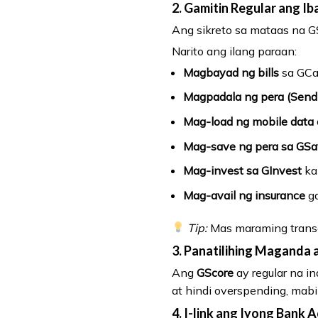
2. Gamitin Regular ang I
Ang sikreto sa mataas na 
Narito ang ilang paraan:
Magbayad ng bills
sa GCas
Magpadala ng pera (Sen
Mag-load ng mobile data 
Mag-save ng pera sa GS
Mag-invest sa GInvest
kah
Mag-avail ng insurance
ga
Tip:
Mas maraming transa
3. Panatilihing Maganda
Ang
GScore
ay regular na i
at hindi overspending, mabil
4. I-link ang Iyong Bank