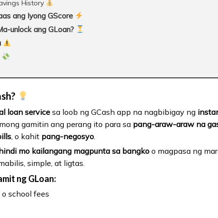
avings History
aas ang Iyong GScore
Ma-unlock ang GLoan?
a
?
ash?
l loan service
sa loob ng GCash app na nagbibigay ng
insta
 mong gamitin ang perang ito para sa
pang-araw-araw na gas
lls
, o kahit
pang-negosyo
.
hindi mo kailangang magpunta sa bangko
o magpasa ng mar
bilis, simple, at ligtas.
mit ng GLoan:
o school fees