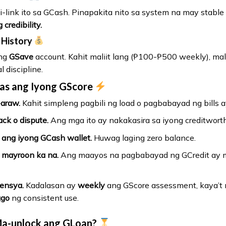
-link ito sa GCash. Pinapakita nito sa system na may stable
credibility.
 History
ong
GSave
account. Kahit maliit lang (₱100-₱500 weekly), mal
 discipline.
as ang Iyong GScore
araw.
Kahit simpleng pagbili ng load o pagbabayad ng bills 
ck o dispute.
Ang mga ito ay nakakasira sa iyong creditworth
 ang iyong GCash wallet.
Huwag laging zero balance.
 mayroon ka na.
Ang maayos na pagbabayad ng GCredit ay m
ensya.
Kadalasan ay
weekly
ang GScore assessment, kaya’t
ggo
ng consistent use.
Ma-unlock ang GLoan?