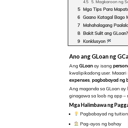
5. Magkaroon ng S
Mga Tips Para Mapat
Gaano Katagal Bago 
Mahahalagang Paalal
Bakit Sulit ang GLoan
Konklusyon
Ano ang GLoan ng GC
Ang
GLoan
ay isang
persona
kwalipikadong user. Maaari
expenses
,
pagbabayad ng bi
Ang maganda sa GLoan ay
ginagawa sa loob ng app – ma
Mga Halimbawa ng Pagga
Pagbabayad ng tuition 
Pag-ayos ng bahay