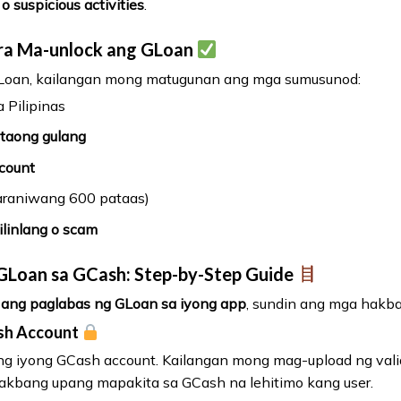
 o suspicious activities
.
ra Ma-unlock ang GLoan
GLoan, kailangan mong matugunan ang mga sumusunod:
 Pilipinas
taong gulang
ccount
araniwang 600 pataas)
ilinlang o scam
GLoan sa GCash: Step-by-Step Guide
 ang paglabas ng GLoan sa iyong app
, sundin ang mga hakba
ash Account
g iyong GCash account. Kailangan mong mag-upload ng valid
 hakbang upang mapakita sa GCash na lehitimo kang user.