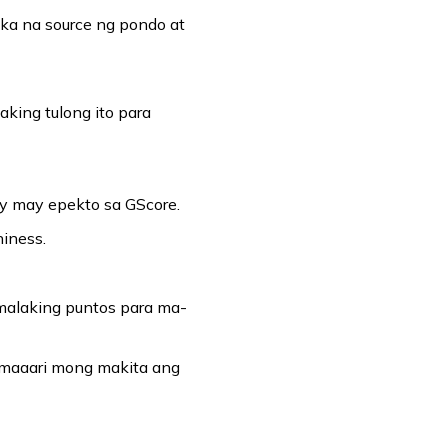
 ka na source ng pondo at
aking tulong ito para
ay may epekto sa GScore.
iness.
alaking puntos para ma-
 maaari mong makita ang