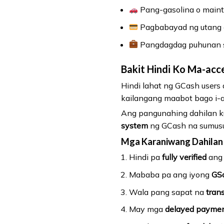
Pang-gasolina o main
Pagbabayad ng utang o
Pangdagdag puhunan 
Bakit Hindi Ko Ma-acc
Hindi lahat ng GCash user
kailangang maabot bago i-ac
Ang pangunahing dahilan ku
system
ng GCash na sumusuk
Mga Karaniwang Dahilan 
Hindi pa
fully verified
ang 
Mababa pa ang iyong
GS
Wala pang sapat na
tran
May mga
delayed payme