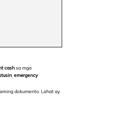
nt cash
sa mga
tusin
,
emergency
aming dokumento. Lahat ay