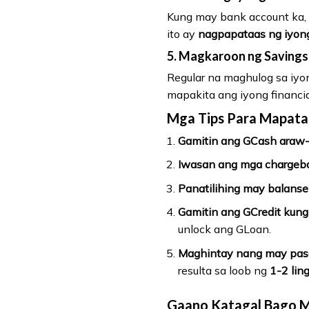
Kung may bank account ka, i
ito ay
nagpapataas ng iyong 
5. Magkaroon ng Savings
Regular na maghulog sa iy
mapakita ang iyong financial
Mga Tips Para Mapata
Gamitin ang GCash araw-
Iwasan ang mga chargeba
Panatilihing may balanse
Gamitin ang GCredit kung
unlock ang GLoan.
Maghintay nang may pas
resulta sa loob ng
1-2 lin
Gaano Katagal Bago 