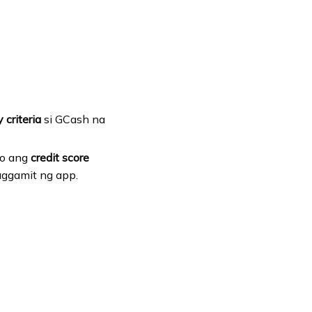
y criteria
si GCash na
to ang
credit score
aggamit ng app.