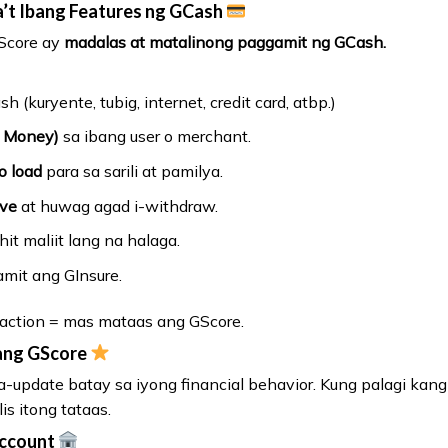
ba’t Ibang Features ng GCash
GScore ay
madalas at matalinong paggamit ng GCash.
h (kuryente, tubig, internet, credit card, atbp.)
d Money)
sa ibang user o merchant.
o load
para sa sarili at pamilya.
ave
at huwag agad i-withdraw.
it maliit lang na halaga.
mit ang GInsure.
ction = mas mataas ang GScore.
 ang GScore
na-update batay sa iyong financial behavior. Kung palagi ka
is itong tataas.
 Account