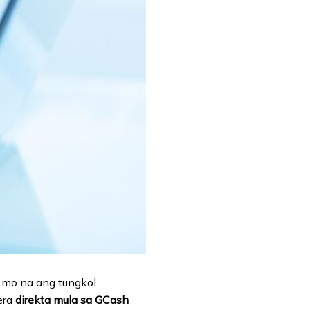
g mo na ang tungkol
era
direkta mula sa GCash