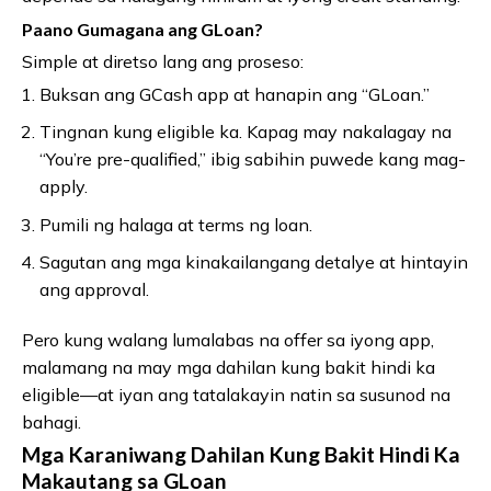
Paano Gumagana ang GLoan?
Simple at diretso lang ang proseso:
Buksan ang GCash app at hanapin ang “GLoan.”
Tingnan kung eligible ka. Kapag may nakalagay na
“You’re pre-qualified,” ibig sabihin puwede kang mag-
apply.
Pumili ng halaga at terms ng loan.
Sagutan ang mga kinakailangang detalye at hintayin
ang approval.
Pero kung walang lumalabas na offer sa iyong app,
malamang na may mga dahilan kung bakit hindi ka
eligible—at iyan ang tatalakayin natin sa susunod na
bahagi.
Mga Karaniwang Dahilan Kung Bakit Hindi Ka
Makautang sa GLoan