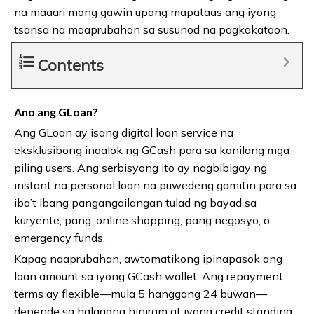
na maaari mong gawin upang mapataas ang iyong
tsansa na maaprubahan sa susunod na pagkakataon.
Contents
Ano ang GLoan?
Ang GLoan ay isang digital loan service na
eksklusibong inaalok ng GCash para sa kanilang mga
piling users. Ang serbisyong ito ay nagbibigay ng
instant na personal loan na puwedeng gamitin para sa
iba’t ibang pangangailangan tulad ng bayad sa
kuryente, pang-online shopping, pang negosyo, o
emergency funds.
Kapag naaprubahan, awtomatikong ipinapasok ang
loan amount sa iyong GCash wallet. Ang repayment
terms ay flexible—mula 5 hanggang 24 buwan—
depende sa halagang hiniram at iyong credit standing.