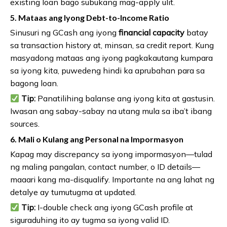
existing loan bago subukang mag-apply ulit.
5. Mataas ang Iyong Debt-to-Income Ratio
Sinusuri ng GCash ang iyong
financial capacity
batay
sa transaction history at, minsan, sa credit report. Kung
masyadong mataas ang iyong pagkakautang kumpara
sa iyong kita, puwedeng hindi ka aprubahan para sa
bagong loan.
Tip:
Panatilihing balanse ang iyong kita at gastusin.
Iwasan ang sabay-sabay na utang mula sa iba’t ibang
sources.
6. Mali o Kulang ang Personal na Impormasyon
Kapag may discrepancy sa iyong impormasyon—tulad
ng maling pangalan, contact number, o ID details—
maaari kang ma-disqualify. Importante na ang lahat ng
detalye ay tumutugma at updated.
Tip:
I-double check ang iyong GCash profile at
siguraduhing ito ay tugma sa iyong valid ID.