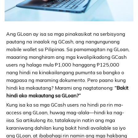
Ang GLoan ay isa sa mga pinakasikat na serbisyong
pautang na inaalok ng GCash, ang nangungunang
mobile wallet sa Pilipinas. Sa pamamagitan ng GLoan,
maaaring manghiram ang mga kwalipikadong GCash
users ng halaga mula ₱1,000 hanggang ₱125,000
nang hindi na kinakailangang pumunta sa bangko o
magpasa ng maraming dokumento. Pero paano kung
hindi ka makautang? Marami ang nagtatanong:
“Bakit
hindi ako makautang sa GLoan?”
Kung isa ka sa mga GCash users na hindi pa rin ma-
access ang GLoan, huwag mag-alala—hindi ka nag-
iisa. Sa artikulong ito, tatalakayin natin ang mga
karaniwang dahilan kung bakit hindi available sa iyo
ang GLoan, at ibabahagi rin namin ang mga hakbang