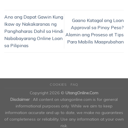
Ano ang Dapat Gawin Kung
Gaano Katagal ang Loan
Ikaw ay Nakakaranas ng
Approval sa Pinoy Peso?
Panghaharas Dahil sa Hindi
Alamin ang Proseso at Tips
Nababayarang Online Loan
Para Mabilis Maaprubahan
sa Pilipinas
COOKIES
FAQ
Copyright 2026 ©
UtangOnline.Com
Disclaimer
: All content on utangonline.com is for general
informational purposes only. While we aim to keep
information accurate and up to date, we make no guarantees
of completeness or reliability. Use any information at your own
risk.