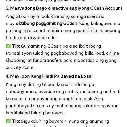
3. Masyadong Bago o Inactive ang Iyong GCash Account
Ang GLoan ay iniaalok lamang sa mga users na
may
aktibong paggamit ng GCash
. Kung kakagawa mo
pa lang ng account o bihira mong gamitin ito, maaaring
hindi ka pa kwalipikado.
Tip:
Gumamit ng GCash para sa iba’t ibang
transaksyon tulad ng pagbabayad ng bills, load, online
shopping, at fund transfers para mapataas ang iyong
activity score.
4. Mayroon Kang Hindi Pa Bayad na Loan
Kung may dating GLoan ka na hindi mo pa
nababayaran o overdue ang status, malamang na hindi
ka na muna papayagang manghiram muli. Ang
pagbabayad sa oras ay mahalagang sukatan ng iyong
kredibilidad bilang borrower.
Tip:
Siguraduhing bayaran muna ang anumang