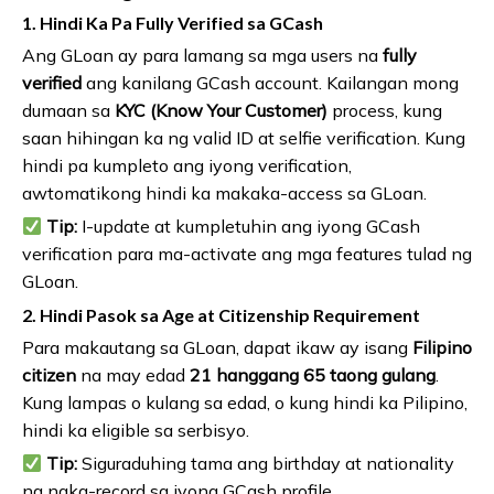
1. Hindi Ka Pa Fully Verified sa GCash
Ang GLoan ay para lamang sa mga users na
fully
verified
ang kanilang GCash account. Kailangan mong
dumaan sa
KYC (Know Your Customer)
process, kung
saan hihingan ka ng valid ID at selfie verification. Kung
hindi pa kumpleto ang iyong verification,
awtomatikong hindi ka makaka-access sa GLoan.
Tip:
I-update at kumpletuhin ang iyong GCash
verification para ma-activate ang mga features tulad ng
GLoan.
2. Hindi Pasok sa Age at Citizenship Requirement
Para makautang sa GLoan, dapat ikaw ay isang
Filipino
citizen
na may edad
21 hanggang 65 taong gulang
.
Kung lampas o kulang sa edad, o kung hindi ka Pilipino,
hindi ka eligible sa serbisyo.
Tip:
Siguraduhing tama ang birthday at nationality
na naka-record sa iyong GCash profile.