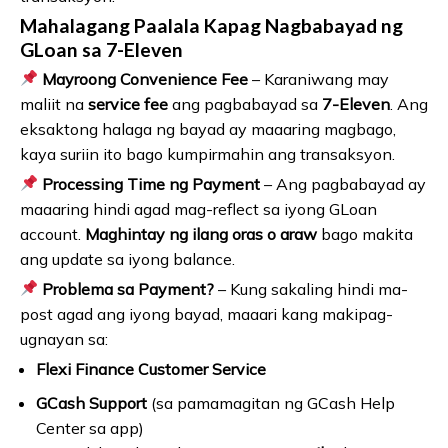
Mahalagang Paalala Kapag Nagbabayad ng
GLoan sa 7-Eleven
Mayroong Convenience Fee
– Karaniwang may
maliit na
service fee
ang pagbabayad sa
7-Eleven
. Ang
eksaktong halaga ng bayad ay maaaring magbago,
kaya suriin ito bago kumpirmahin ang transaksyon.
Processing Time ng Payment
– Ang pagbabayad ay
maaaring hindi agad mag-reflect sa iyong GLoan
account.
Maghintay ng ilang oras o araw
bago makita
ang update sa iyong balance.
Problema sa Payment?
– Kung sakaling hindi ma-
post agad ang iyong bayad, maaari kang makipag-
ugnayan sa:
Flexi Finance Customer Service
GCash Support
(sa pamamagitan ng GCash Help
Center sa app)