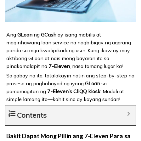
Ang
GLoan
ng
GCash
ay isang mabilis at
maginhawang loan service na nagbibigay ng agarang
pondo sa mga kwalipikadong user. Kung ikaw ay may
aktibong GLoan at nais mong bayaran ito sa
pinakamalapit na
7-Eleven
, nasa tamang lugar ka!
Sa gabay na ito, tatalakayin natin ang step-by-step na
proseso ng pagbabayad ng iyong
GLoan
sa
pamamagitan ng
7-Eleven’s CliQQ kiosk
. Madali at
simple lamang ito—kahit sino ay kayang sundan!
Contents
Bakit Dapat Mong Piliin ang 7-Eleven Para sa