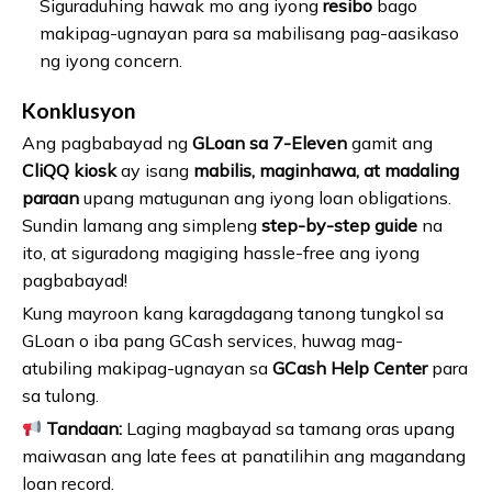
Siguraduhing hawak mo ang iyong
resibo
bago
makipag-ugnayan para sa mabilisang pag-aasikaso
ng iyong concern.
Konklusyon
Ang pagbabayad ng
GLoan sa 7-Eleven
gamit ang
CliQQ kiosk
ay isang
mabilis, maginhawa, at madaling
paraan
upang matugunan ang iyong loan obligations.
Sundin lamang ang simpleng
step-by-step guide
na
ito, at siguradong magiging hassle-free ang iyong
pagbabayad!
Kung mayroon kang karagdagang tanong tungkol sa
GLoan o iba pang GCash services, huwag mag-
atubiling makipag-ugnayan sa
GCash Help Center
para
sa tulong.
Tandaan:
Laging magbayad sa tamang oras upang
maiwasan ang late fees at panatilihin ang magandang
loan record.