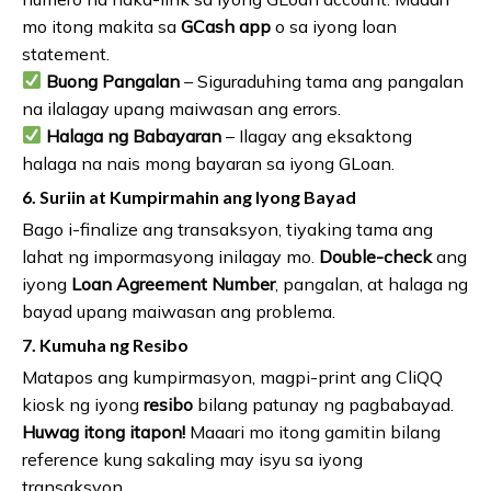
mo itong makita sa
GCash app
o sa iyong loan
statement.
Buong Pangalan
– Siguraduhing tama ang pangalan
na ilalagay upang maiwasan ang errors.
Halaga ng Babayaran
– Ilagay ang eksaktong
halaga na nais mong bayaran sa iyong GLoan.
6. Suriin at Kumpirmahin ang Iyong Bayad
Bago i-finalize ang transaksyon, tiyaking tama ang
lahat ng impormasyong inilagay mo.
Double-check
ang
iyong
Loan Agreement Number
, pangalan, at halaga ng
bayad upang maiwasan ang problema.
7. Kumuha ng Resibo
Matapos ang kumpirmasyon, magpi-print ang CliQQ
kiosk ng iyong
resibo
bilang patunay ng pagbabayad.
Huwag itong itapon!
Maaari mo itong gamitin bilang
reference kung sakaling may isyu sa iyong
transaksyon.