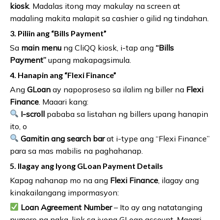
kiosk
. Madalas itong may makulay na screen at
madaling makita malapit sa cashier o gilid ng tindahan.
3. Piliin ang “Bills Payment”
Sa
main menu
ng CliQQ kiosk, i-tap ang
“Bills
Payment”
upang makapagsimula.
4. Hanapin ang “Flexi Finance”
Ang
GLoan
ay napoproseso sa ilalim ng biller na
Flexi
Finance
. Maaari kang:
I-scroll
pababa sa listahan ng billers upang hanapin
ito, o
Gamitin ang search bar
at i-type ang “Flexi Finance”
para sa mas mabilis na paghahanap.
5. Ilagay ang Iyong GLoan Payment Details
Kapag nahanap mo na ang
Flexi Finance
, ilagay ang
kinakailangang impormasyon:
Loan Agreement Number
– Ito ay ang natatanging
numero na naka-link sa iyong GLoan account. Maaari