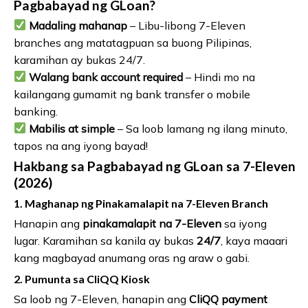
Pagbabayad ng GLoan?
Madaling mahanap
– Libu-libong 7-Eleven
branches ang matatagpuan sa buong Pilipinas,
karamihan ay bukas 24/7.
Walang bank account required
– Hindi mo na
kailangang gumamit ng bank transfer o mobile
banking.
Mabilis at simple
– Sa loob lamang ng ilang minuto,
tapos na ang iyong bayad!
Hakbang sa Pagbabayad ng GLoan sa 7-Eleven
(2026)
1. Maghanap ng Pinakamalapit na 7-Eleven Branch
Hanapin ang
pinakamalapit na 7-Eleven
sa iyong
lugar. Karamihan sa kanila ay bukas
24/7
, kaya maaari
kang magbayad anumang oras ng araw o gabi.
2. Pumunta sa CliQQ Kiosk
Sa loob ng 7-Eleven, hanapin ang
CliQQ payment