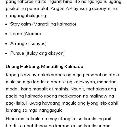
panghaharas na ito, ngunit hindi ito nangangahulugang
pisikal na pananakit. Ang SLAP ay isang acronym na
nangangahulugang:
S
tay calm (Manatiling kalmado)
L
earn (Alamin)
A
rrange (Isaayos)
P
ursue (Ituloy ang aksyon)
Unang Hakbang: Manatiling Kalmado
Kapag ikaw ay nakakaranas ng mga personal na atake
mula sa mga lender o ahente ng koleksyon, maaaring
madali kang magalit at mainis. Ngunit, mahalaga ang
pagiging kalmado upang magkaroon ng malinaw na
pag-iisip. Huwag hayaang magulo ang iyong isip dahil
lamang sa mga nanggugulo.
Hindi maikakaila na may utang ka sa kanila, ngunit
hindi ito nagbibigay ng karapatan sa kanila upang