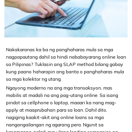
Nakakaranas ka ba ng panghaharas mula sa mga
nagpapautang dahil sa hindi nababayarang online loan
sa Pilipinas? Tuklasin ang SLAP method bilang gabay
kung paano haharapin ang banta o panghaharas mula
sa mga kolektor ng utang.
Ngayong moderno na ang mga transaksyon, mas
mabilis at madali na ang pag-utang online. Sa isang
pindot sa cellphone o laptop, maaari ka nang mag-
apply at maaprubahan para sa loan. Dahil dito,
nagiging kaakit-akit ang online loans sa mga
nangangailangan ng agarang pera. Ngunit sa
kasamaang-palad, may ilang lending companies na