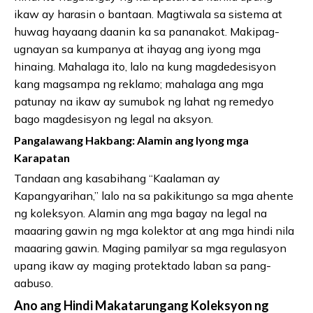
ikaw ay harasin o bantaan. Magtiwala sa sistema at
huwag hayaang daanin ka sa pananakot. Makipag-
ugnayan sa kumpanya at ihayag ang iyong mga
hinaing. Mahalaga ito, lalo na kung magdedesisyon
kang magsampa ng reklamo; mahalaga ang mga
patunay na ikaw ay sumubok ng lahat ng remedyo
bago magdesisyon ng legal na aksyon.
Pangalawang Hakbang: Alamin ang Iyong mga
Karapatan
Tandaan ang kasabihang “Kaalaman ay
Kapangyarihan,” lalo na sa pakikitungo sa mga ahente
ng koleksyon. Alamin ang mga bagay na legal na
maaaring gawin ng mga kolektor at ang mga hindi nila
maaaring gawin. Maging pamilyar sa mga regulasyon
upang ikaw ay maging protektado laban sa pang-
aabuso.
Ano ang Hindi Makatarungang Koleksyon ng