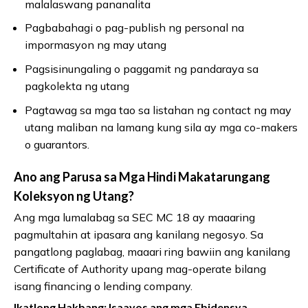
malalaswang pananalita
Pagbabahagi o pag-publish ng personal na
impormasyon ng may utang
Pagsisinungaling o paggamit ng pandaraya sa
pagkolekta ng utang
Pagtawag sa mga tao sa listahan ng contact ng may
utang maliban na lamang kung sila ay mga co-makers
o guarantors.
Ano ang Parusa sa Mga Hindi Makatarungang
Koleksyon ng Utang?
Ang mga lumalabag sa SEC MC 18 ay maaaring
pagmultahin at ipasara ang kanilang negosyo. Sa
pangatlong paglabag, maaari ring bawiin ang kanilang
Certificate of Authority upang mag-operate bilang
isang financing o lending company.
Ikatlong Hakbang: Isaayos ang mga Ebidensya