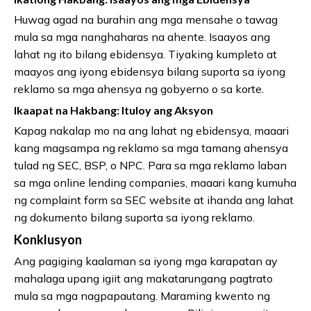
Huwag agad na burahin ang mga mensahe o tawag
mula sa mga nanghaharas na ahente. Isaayos ang
lahat ng ito bilang ebidensya. Tiyaking kumpleto at
maayos ang iyong ebidensya bilang suporta sa iyong
reklamo sa mga ahensya ng gobyerno o sa korte.
Ikaapat na Hakbang: Ituloy ang Aksyon
Kapag nakalap mo na ang lahat ng ebidensya, maaari
kang magsampa ng reklamo sa mga tamang ahensya
tulad ng SEC, BSP, o NPC. Para sa mga reklamo laban
sa mga online lending companies, maaari kang kumuha
ng complaint form sa SEC website at ihanda ang lahat
ng dokumento bilang suporta sa iyong reklamo.
Konklusyon
Ang pagiging kaalaman sa iyong mga karapatan ay
mahalaga upang igiit ang makatarungang pagtrato
mula sa mga nagpapautang. Maraming kwento ng