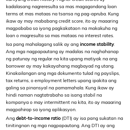
kadalasang nagreresulta sa mas magagandang loan
terms at mas mataas na tsansa ng pag-apruba. Kung
ikaw ay may mababang credit score, ito ay maaaring
magpababa sa iyong pagkakataon na makakuha ng
loan o magresulta sa mas mataas na interest rates.
Isa pang mahalagang salik ay ang
income stability
.
Ang mga nagpapautang ay madalas na naghahanap
ng patunay ng regular na kita upang matiyak na ang
borrower ay may kakayahang magbayad ng utang.
Kinakailangan ang mga dokumento tulad ng payslips,
tax returns, o employment letters upang ipakita ang
galing sa pinansyal na pamamahala. Kung ikaw ay
hindi naman nagtatrabaho sa isang stabil na
kompanya o may intermittent na kita, ito ay maaaring
magpahirap sa iyong aplikasyon.
Ang
debt-to-income ratio
(DTI) ay isa pang sukatan na
tinitingnan ng mga nagpapautang. Ang DTI ay ang