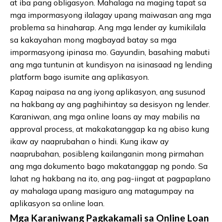
at iba pang obligasyon. Mahalaga na maging tapat sa
mga impormasyong ilalagay upang maiwasan ang mga
problema sa hinaharap. Ang mga lender ay kumikilala
sa kakayahan mong magbayad batay sa mga
impormasyong ipinasa mo. Gayundin, basahing mabuti
ang mga tuntunin at kundisyon na isinasaad ng lending
platform bago isumite ang aplikasyon.
Kapag naipasa na ang iyong aplikasyon, ang susunod
na hakbang ay ang paghihintay sa desisyon ng lender.
Karaniwan, ang mga online loans ay may mabilis na
approval process, at makakatanggap ka ng abiso kung
ikaw ay naaprubahan o hindi. Kung ikaw ay
naaprubahan, posibleng kailanganin mong pirmahan
ang mga dokumento bago makatanggap ng pondo. Sa
lahat ng hakbang na ito, ang pag-iingat at pagpaplano
ay mahalaga upang masiguro ang matagumpay na
aplikasyon sa online loan.
Mga Karaniwang Pagkakamali sa Online Loan