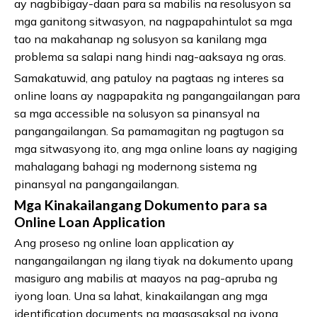
ay nagbibigay-daan para sa mabilis na resolusyon sa
mga ganitong sitwasyon, na nagpapahintulot sa mga
tao na makahanap ng solusyon sa kanilang mga
problema sa salapi nang hindi nag-aaksaya ng oras.
Samakatuwid, ang patuloy na pagtaas ng interes sa
online loans ay nagpapakita ng pangangailangan para
sa mga accessible na solusyon sa pinansyal na
pangangailangan. Sa pamamagitan ng pagtugon sa
mga sitwasyong ito, ang mga online loans ay nagiging
mahalagang bahagi ng modernong sistema ng
pinansyal na pangangailangan.
Mga Kinakailangang Dokumento para sa
Online Loan Application
Ang proseso ng online loan application ay
nangangailangan ng ilang tiyak na dokumento upang
masiguro ang mabilis at maayos na pag-apruba ng
iyong loan. Una sa lahat, kinakailangan ang mga
identification documents na magsasaksal ng iyong