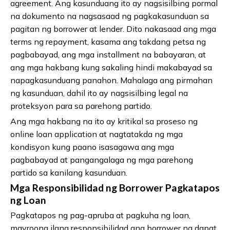
agreement. Ang kasunduang ito ay nagsisilbing pormal
na dokumento na nagsasaad ng pagkakasunduan sa
pagitan ng borrower at lender. Dito nakasaad ang mga
terms ng repayment, kasama ang takdang petsa ng
pagbabayad, ang mga installment na babayaran, at
ang mga hakbang kung sakaling hindi makabayad sa
napagkasunduang panahon. Mahalaga ang pirmahan
ng kasunduan, dahil ito ay nagsisilbing legal na
proteksyon para sa parehong partido.
Ang mga hakbang na ito ay kritikal sa proseso ng
online loan application at nagtatakda ng mga
kondisyon kung paano isasagawa ang mga
pagbabayad at pangangalaga ng mga parehong
partido sa kanilang kasunduan.
Mga Responsibilidad ng Borrower Pagkatapos
ng Loan
Pagkatapos ng pag-apruba at pagkuha ng loan,
mayroong ilang responsibilidad ang borrower na dapat