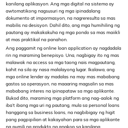
kanilang aplikasyon. Ang mga digital na sistema ay
awtomatikong nagsusuri ng mga ipinadalang
dokumento at impormasyon, na nagreresulta sa mas
mabilis na desisyon. Dahil dito, ang mga humihiling ng
pautang ay makakakuha ng mga pondo sa mas maiikli
at mas praktikal na panahon.
Ang paggamit ng online loan application ay nagdadala
rin ng maraming benepisyo. Una, nagbigay ito ng mas
malawak na access sa mga taong nais magpautang,
kahit na sila ay nasa malalayong lugar. Ikalawa, ang
mga online lender ay madalas na may mas mababang
gastos sa operasyon, na maaaring magsalin sa mas
mababang interes na ipinapataw sa mga aplikante.
Bukod dito, maraming mga platform ang nag-aalok ng
iba’t ibang mga uri ng pautang, mula sa personal loans
hanggang sa business loans, na nagbibigay ng higit
pang pagpipilian at kakayahan para sa mga aplikante
na pumili ng produkto na angkop sa kanilang