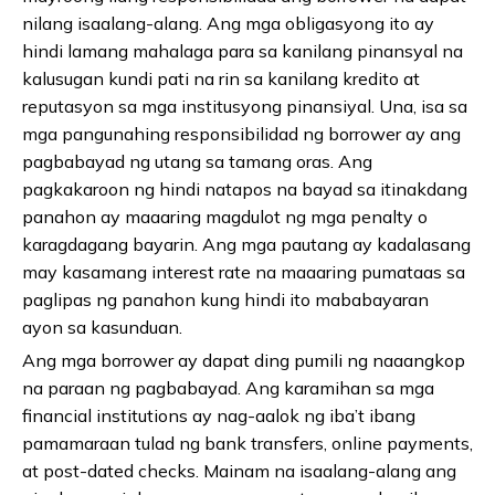
nilang isaalang-alang. Ang mga obligasyong ito ay
hindi lamang mahalaga para sa kanilang pinansyal na
kalusugan kundi pati na rin sa kanilang kredito at
reputasyon sa mga institusyong pinansiyal. Una, isa sa
mga pangunahing responsibilidad ng borrower ay ang
pagbabayad ng utang sa tamang oras. Ang
pagkakaroon ng hindi natapos na bayad sa itinakdang
panahon ay maaaring magdulot ng mga penalty o
karagdagang bayarin. Ang mga pautang ay kadalasang
may kasamang interest rate na maaaring pumataas sa
paglipas ng panahon kung hindi ito mababayaran
ayon sa kasunduan.
Ang mga borrower ay dapat ding pumili ng naaangkop
na paraan ng pagbabayad. Ang karamihan sa mga
financial institutions ay nag-aalok ng iba’t ibang
pamamaraan tulad ng bank transfers, online payments,
at post-dated checks. Mainam na isaalang-alang ang