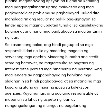
pinaka-maginhawang opsyon na tugma sa kanilang
mga pangangailangan upang maiwasan ang mga
pagkaantala at problema sa pagbabayad. Bukod dito,
mahalaga rin ang regular na pakikipag-ugnayan sa
lender upang maging updated tungkol sa kasalukuyang
balanse at anumang mga pagbabago sa mga tuntunin
ng loan.
Sa kasamaang palad, ang hindi pagtupad sa mga
responsibilidad na ito ay maaaring magdala ng
seryosong mga epekto. Maaaring bumaba ang credit
score ng borrower, na magreresulta sa pagtaas ng
interest rates para sa mga hinaharap na pautang. Ang
mga lenders ay nagpapahayag ng kanilang mga
alalahanin sa hindi pagbabayad, at sa matinding mga
kaso, ang utang ay maaring ipasa sa koleksyon
agencies. Kaya naman, ang pagiging responsable at
mapanuri sa lahat ng aspeto ng loan ay
nangangailangan ng maingat na pagplanong