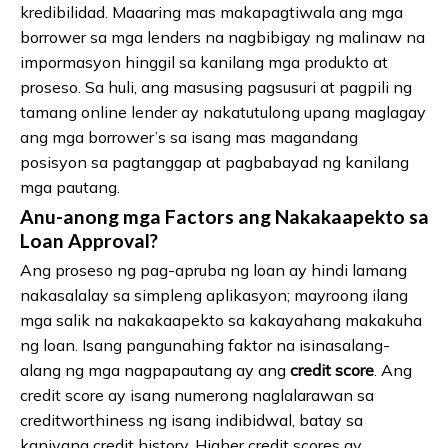
kredibilidad. Maaaring mas makapagtiwala ang mga
borrower sa mga lenders na nagbibigay ng malinaw na
impormasyon hinggil sa kanilang mga produkto at
proseso. Sa huli, ang masusing pagsusuri at pagpili ng
tamang online lender ay nakatutulong upang maglagay
ang mga borrower’s sa isang mas magandang
posisyon sa pagtanggap at pagbabayad ng kanilang
mga pautang.
Anu-anong mga Factors ang Nakakaapekto sa
Loan Approval?
Ang proseso ng pag-apruba ng loan ay hindi lamang
nakasalalay sa simpleng aplikasyon; mayroong ilang
mga salik na nakakaapekto sa kakayahang makakuha
ng loan. Isang pangunahing faktor na isinasalang-
alang ng mga nagpapautang ay ang
credit score
. Ang
credit score ay isang numerong naglalarawan sa
creditworthiness ng isang indibidwal, batay sa
kaniyang credit history. Higher credit scores ay