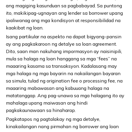
ang magiging kasunduan sa pagbabayad. Sa puntong
ito, makikipag-ugnayan ang lender sa borrower upang
ipaliwanag ang mga kondisyon at responsibilidad na
kaakibat ng loan.
Isang partikular na aspekto na dapat bigyang-pansin
ay ang pagkakaroon ng detalye sa loan agreement.
Dito, saan man nakuhang impormasyon ay naisinipili,
mula sa halaga ng loan hanggang sa mga “fees” na
maaaring kasama sa transaksyon. Kadalasang may
mga halaga ng mga bayarin na nakailangan bayaran
sa simula, tulad ng origination fee o processing fee, na
maaaring mabawasan ang kabuuang halaga na
matatanggap. Ang pag-unawa sa mga halagang ito ay
mahalaga upang maiwasan ang hindi
pagkakaunawaan sa hinaharap.
Pagkatapos ng pagtalakay ng mga detalye,
kinakailangan nang pirmahan ng borrower ang loan