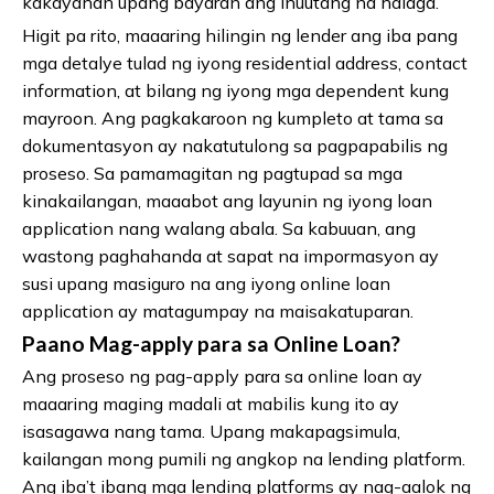
kakayahan upang bayaran ang inuutang na halaga.
Higit pa rito, maaaring hilingin ng lender ang iba pang
mga detalye tulad ng iyong residential address, contact
information, at bilang ng iyong mga dependent kung
mayroon. Ang pagkakaroon ng kumpleto at tama sa
dokumentasyon ay nakatutulong sa pagpapabilis ng
proseso. Sa pamamagitan ng pagtupad sa mga
kinakailangan, maaabot ang layunin ng iyong loan
application nang walang abala. Sa kabuuan, ang
wastong paghahanda at sapat na impormasyon ay
susi upang masiguro na ang iyong online loan
application ay matagumpay na maisakatuparan.
Paano Mag-apply para sa Online Loan?
Ang proseso ng pag-apply para sa online loan ay
maaaring maging madali at mabilis kung ito ay
isasagawa nang tama. Upang makapagsimula,
kailangan mong pumili ng angkop na lending platform.
Ang iba’t ibang mga lending platforms ay nag-aalok ng