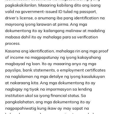
pagkakakilanlan. Maaaring kabilang dito ang isang
valid na government-issued ID tulad ng passport,
driver’s license, o anumang iba pang identification na
mayroong iyong larawan at pirma. Ang mga
dokumentong ito ay kailangang malinaw at madaling
mabasa dahil ito ay mahalaga para sa verification
process.
Kasama ang identification, mahalaga rin ang mga proof
of income na magpapatunay ng iyong kakayahang
magbayad ng loan. Ito ay maaaring anyo ng mga
payslips, bank statements, o employment certificates
na naglalaman ng mga detalye ng iyong kasalukuyan
at nakaraang kita. Ang mga dokumentong ito ay
nagbigay ng tiyak na impormasyon sa lending
institution ukol sa iyong financial status. Sa
pangkalahatan, ang mga dokumentong ito ay
nagpapahiwatig kung ikaw ay may sapat na