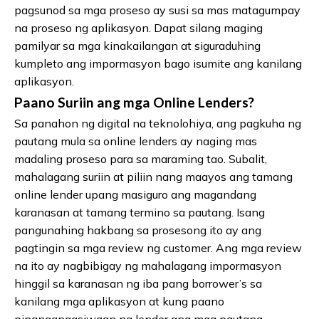
pagsunod sa mga proseso ay susi sa mas matagumpay
na proseso ng aplikasyon. Dapat silang maging
pamilyar sa mga kinakailangan at siguraduhing
kumpleto ang impormasyon bago isumite ang kanilang
aplikasyon.
Paano Suriin ang mga Online Lenders?
Sa panahon ng digital na teknolohiya, ang pagkuha ng
pautang mula sa online lenders ay naging mas
madaling proseso para sa maraming tao. Subalit,
mahalagang suriin at piliin nang maayos ang tamang
online lender upang masiguro ang magandang
karanasan at tamang termino sa pautang. Isang
pangunahing hakbang sa prosesong ito ay ang
pagtingin sa mga review ng customer. Ang mga review
na ito ay nagbibigay ng mahalagang impormasyon
hinggil sa karanasan ng iba pang borrower’s sa
kanilang mga aplikasyon at kung paano