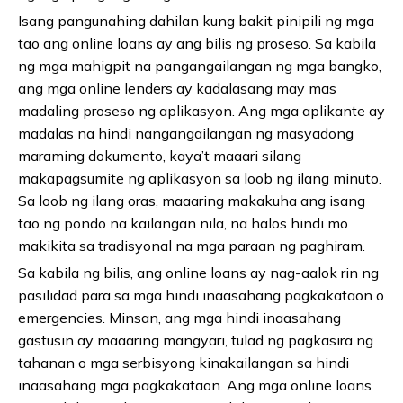
Isang pangunahing dahilan kung bakit pinipili ng mga
tao ang online loans ay ang bilis ng proseso. Sa kabila
ng mga mahigpit na pangangailangan ng mga bangko,
ang mga online lenders ay kadalasang may mas
madaling proseso ng aplikasyon. Ang mga aplikante ay
madalas na hindi nangangailangan ng masyadong
maraming dokumento, kaya’t maaari silang
makapagsumite ng aplikasyon sa loob ng ilang minuto.
Sa loob ng ilang oras, maaaring makakuha ang isang
tao ng pondo na kailangan nila, na halos hindi mo
makikita sa tradisyonal na mga paraan ng paghiram.
Sa kabila ng bilis, ang online loans ay nag-aalok rin ng
pasilidad para sa mga hindi inaasahang pagkakataon o
emergencies. Minsan, ang mga hindi inaasahang
gastusin ay maaaring mangyari, tulad ng pagkasira ng
tahanan o mga serbisyong kinakailangan sa hindi
inaasahang mga pagkakataon. Ang mga online loans