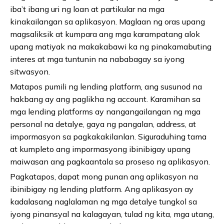
iba’t ibang uri ng loan at partikular na mga
kinakailangan sa aplikasyon. Maglaan ng oras upang
magsaliksik at kumpara ang mga karampatang alok
upang matiyak na makakabawi ka ng pinakamabuting
interes at mga tuntunin na nababagay sa iyong
sitwasyon.
Matapos pumili ng lending platform, ang susunod na
hakbang ay ang paglikha ng account. Karamihan sa
mga lending platforms ay nangangailangan ng mga
personal na detalye, gaya ng pangalan, address, at
impormasyon sa pagkakakilanlan. Siguraduhing tama
at kumpleto ang impormasyong ibinibigay upang
maiwasan ang pagkaantala sa proseso ng aplikasyon.
Pagkatapos, dapat mong punan ang aplikasyon na
ibinibigay ng lending platform. Ang aplikasyon ay
kadalasang naglalaman ng mga detalye tungkol sa
iyong pinansyal na kalagayan, tulad ng kita, mga utang,