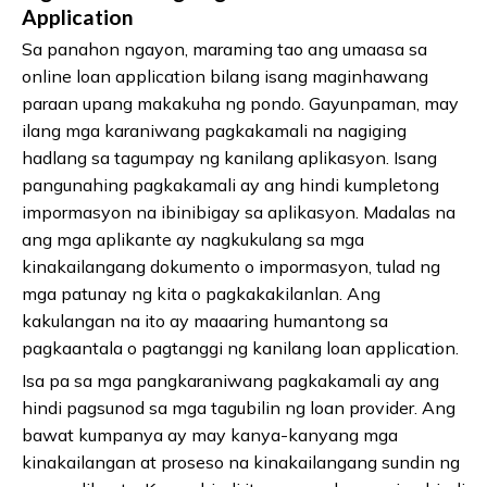
Application
Sa panahon ngayon, maraming tao ang umaasa sa
online loan application bilang isang maginhawang
paraan upang makakuha ng pondo. Gayunpaman, may
ilang mga karaniwang pagkakamali na nagiging
hadlang sa tagumpay ng kanilang aplikasyon. Isang
pangunahing pagkakamali ay ang hindi kumpletong
impormasyon na ibinibigay sa aplikasyon. Madalas na
ang mga aplikante ay nagkukulang sa mga
kinakailangang dokumento o impormasyon, tulad ng
mga patunay ng kita o pagkakakilanlan. Ang
kakulangan na ito ay maaaring humantong sa
pagkaantala o pagtanggi ng kanilang loan application.
Isa pa sa mga pangkaraniwang pagkakamali ay ang
hindi pagsunod sa mga tagubilin ng loan provider. Ang
bawat kumpanya ay may kanya-kanyang mga
kinakailangan at proseso na kinakailangang sundin ng