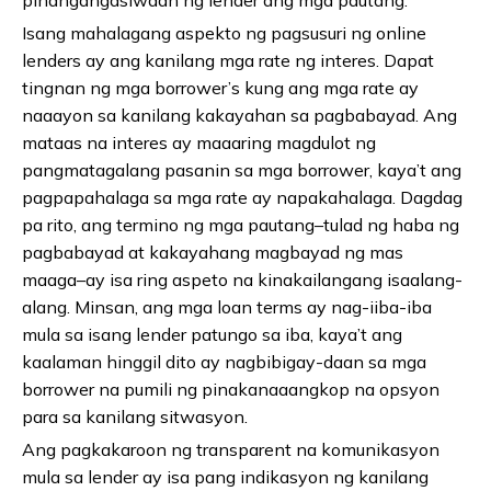
pinangangasiwaan ng lender ang mga pautang.
Isang mahalagang aspekto ng pagsusuri ng online
lenders ay ang kanilang mga rate ng interes. Dapat
tingnan ng mga borrower’s kung ang mga rate ay
naaayon sa kanilang kakayahan sa pagbabayad. Ang
mataas na interes ay maaaring magdulot ng
pangmatagalang pasanin sa mga borrower, kaya’t ang
pagpapahalaga sa mga rate ay napakahalaga. Dagdag
pa rito, ang termino ng mga pautang–tulad ng haba ng
pagbabayad at kakayahang magbayad ng mas
maaga–ay isa ring aspeto na kinakailangang isaalang-
alang. Minsan, ang mga loan terms ay nag-iiba-iba
mula sa isang lender patungo sa iba, kaya’t ang
kaalaman hinggil dito ay nagbibigay-daan sa mga
borrower na pumili ng pinakanaaangkop na opsyon
para sa kanilang sitwasyon.
Ang pagkakaroon ng transparent na komunikasyon
mula sa lender ay isa pang indikasyon ng kanilang