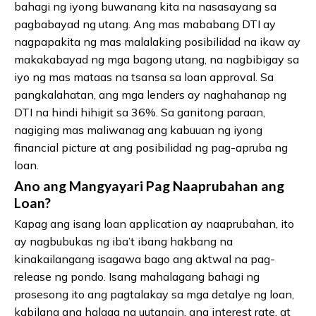
bahagi ng iyong buwanang kita na nasasayang sa
pagbabayad ng utang. Ang mas mababang DTI ay
nagpapakita ng mas malalaking posibilidad na ikaw ay
makakabayad ng mga bagong utang, na nagbibigay sa
iyo ng mas mataas na tsansa sa loan approval. Sa
pangkalahatan, ang mga lenders ay naghahanap ng
DTI na hindi hihigit sa 36%. Sa ganitong paraan,
nagiging mas maliwanag ang kabuuan ng iyong
financial picture at ang posibilidad ng pag-apruba ng
loan.
Ano ang Mangyayari Pag Naaprubahan ang
Loan?
Kapag ang isang loan application ay naaprubahan, ito
ay nagbubukas ng iba’t ibang hakbang na
kinakailangang isagawa bago ang aktwal na pag-
release ng pondo. Isang mahalagang bahagi ng
prosesong ito ang pagtalakay sa mga detalye ng loan,
kabilang ang halaga na uutangin, ang interest rate, at