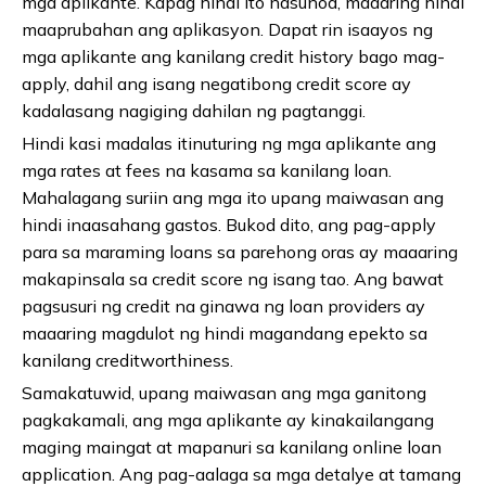
mga aplikante. Kapag hindi ito nasunod, maaaring hindi
maaprubahan ang aplikasyon. Dapat rin isaayos ng
mga aplikante ang kanilang credit history bago mag-
apply, dahil ang isang negatibong credit score ay
kadalasang nagiging dahilan ng pagtanggi.
Hindi kasi madalas itinuturing ng mga aplikante ang
mga rates at fees na kasama sa kanilang loan.
Mahalagang suriin ang mga ito upang maiwasan ang
hindi inaasahang gastos. Bukod dito, ang pag-apply
para sa maraming loans sa parehong oras ay maaaring
makapinsala sa credit score ng isang tao. Ang bawat
pagsusuri ng credit na ginawa ng loan providers ay
maaaring magdulot ng hindi magandang epekto sa
kanilang creditworthiness.
Samakatuwid, upang maiwasan ang mga ganitong
pagkakamali, ang mga aplikante ay kinakailangang
maging maingat at mapanuri sa kanilang online loan
application. Ang pag-aalaga sa mga detalye at tamang