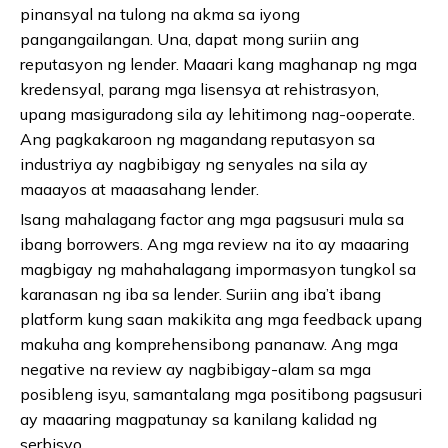
pinansyal na tulong na akma sa iyong
pangangailangan. Una, dapat mong suriin ang
reputasyon ng lender. Maaari kang maghanap ng mga
kredensyal, parang mga lisensya at rehistrasyon,
upang masiguradong sila ay lehitimong nag-ooperate.
Ang pagkakaroon ng magandang reputasyon sa
industriya ay nagbibigay ng senyales na sila ay
maaayos at maaasahang lender.
Isang mahalagang factor ang mga pagsusuri mula sa
ibang borrowers. Ang mga review na ito ay maaaring
magbigay ng mahahalagang impormasyon tungkol sa
karanasan ng iba sa lender. Suriin ang iba’t ibang
platform kung saan makikita ang mga feedback upang
makuha ang komprehensibong pananaw. Ang mga
negative na review ay nagbibigay-alam sa mga
posibleng isyu, samantalang mga positibong pagsusuri
ay maaaring magpatunay sa kanilang kalidad ng
serbisyo.