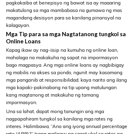
pagkakaiba at benepisyo ng bawat isa ay maaaring
makatulong sa mga mambabasa na gumawa ng mas
magandang desisyon para sa kanilang pinansyal na
kalagayan.
Mga Tip para sa mga Nagtatanong tungkol sa
Online Loans
Kapag ikaw ay nag-iisip na kumuha ng online loan,
mahalaga na makakuha ng sapat na impormasyon
bago magpasya. Ang mga online loans ay nagbibigay
ng mabilis na akses sa pondo, ngunit may kasamang
mga panganib at responsibilidad, kaya narito ang ilang
mga kapaki-pakinabang na tip upang matulungan
kang magtanong at makakuha ng tamang
impormasyon.
Una sa lahat, dapat mong tanungin ang mga
nagpapahiram tungkol sa kanilang mga rates ng
interes. Halimbawa, “Ano ang iyong annual percentage
rate (APR)?” Isang malinaw na sagot ukol sa rates ng