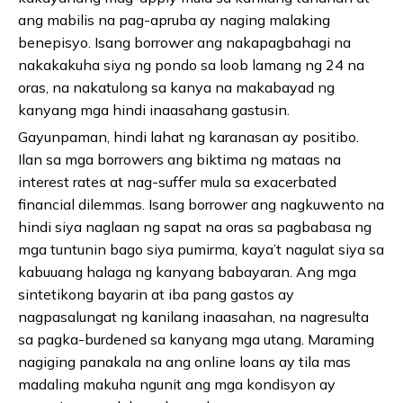
ang mabilis na pag-apruba ay naging malaking
benepisyo. Isang borrower ang nakapagbahagi na
nakakakuha siya ng pondo sa loob lamang ng 24 na
oras, na nakatulong sa kanya na makabayad ng
kanyang mga hindi inaasahang gastusin.
Gayunpaman, hindi lahat ng karanasan ay positibo.
Ilan sa mga borrowers ang biktima ng mataas na
interest rates at nag-suffer mula sa exacerbated
financial dilemmas. Isang borrower ang nagkuwento na
hindi siya naglaan ng sapat na oras sa pagbabasa ng
mga tuntunin bago siya pumirma, kaya’t nagulat siya sa
kabuuang halaga ng kanyang babayaran. Ang mga
sintetikong bayarin at iba pang gastos ay
nagpasalungat ng kanilang inaasahan, na nagresulta
sa pagka-burdened sa kanyang mga utang. Maraming
nagiging panakala na ang online loans ay tila mas
madaling makuha ngunit ang mga kondisyon ay