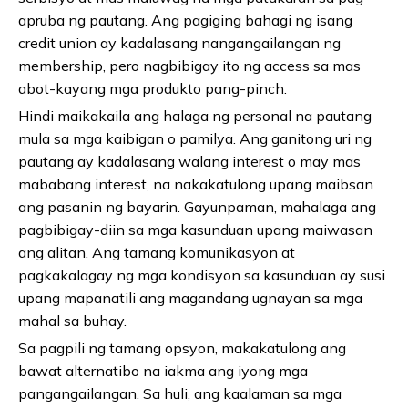
apruba ng pautang. Ang pagiging bahagi ng isang
credit union ay kadalasang nangangailangan ng
membership, pero nagbibigay ito ng access sa mas
abot-kayang mga produkto pang-pinch.
Hindi maikakaila ang halaga ng personal na pautang
mula sa mga kaibigan o pamilya. Ang ganitong uri ng
pautang ay kadalasang walang interest o may mas
mababang interest, na nakakatulong upang maibsan
ang pasanin ng bayarin. Gayunpaman, mahalaga ang
pagbibigay-diin sa mga kasunduan upang maiwasan
ang alitan. Ang tamang komunikasyon at
pagkakalagay ng mga kondisyon sa kasunduan ay susi
upang mapanatili ang magandang ugnayan sa mga
mahal sa buhay.
Sa pagpili ng tamang opsyon, makakatulong ang
bawat alternatibo na iakma ang iyong mga
pangangailangan. Sa huli, ang kaalaman sa mga