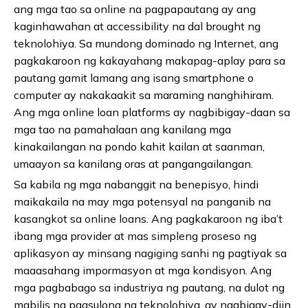
ang mga tao sa online na pagpapautang ay ang
kaginhawahan at accessibility na dal brought ng
teknolohiya. Sa mundong dominado ng Internet, ang
pagkakaroon ng kakayahang makapag-aplay para sa
pautang gamit lamang ang isang smartphone o
computer ay nakakaakit sa maraming nanghihiram.
Ang mga online loan platforms ay nagbibigay-daan sa
mga tao na pamahalaan ang kanilang mga
kinakailangan na pondo kahit kailan at saanman,
umaayon sa kanilang oras at pangangailangan.
Sa kabila ng mga nabanggit na benepisyo, hindi
maikakaila na may mga potensyal na panganib na
kasangkot sa online loans. Ang pagkakaroon ng iba’t
ibang mga provider at mas simpleng proseso ng
aplikasyon ay minsang nagiging sanhi ng pagtiyak sa
maaasahang impormasyon at mga kondisyon. Ang
mga pagbabago sa industriya ng pautang, na dulot ng
mabilis na pagsulong ng teknolohiya, ay nagbigay-diin