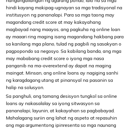
nangangailangan ng agarang pondo, lalo na sa mga
hindi kayang makipag-ugnayan sa mga tradisyonal na
institusyon ng pananalapi. Para sa mga taong may
magandang credit score at may kakayahang
magbayad nang maayos, ang pagkuha ng online loan
ay maaari ring maging isang magandang hakbang para
sa kanilang mga plano, tulad ng pagbili ng sasakyan o
pagpopondo sa negosyo. Sa kabilang banda, ang mga
may mababang credit score o iyong mga nasa
panganib na ma-overextend ay dapat na maging
maingat. Minsan, ang online loans ay nagiging sanhi
ng karagdagang utang at pinansyal na pasanin sa
halip na solusyon.
Sa panghuli, ang tamang desisyon tungkol sa online
loans ay nakasalalay sa iyong sitwasyon sa
pananalapi, layunin, at kakayahan sa pagbabayad.
Mahalagang suriin ang lahat ng aspeto at repasuhin
ang mga argumentong ipinresenta sa mga naunang