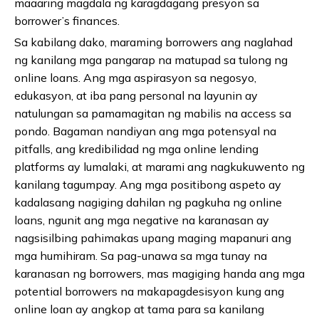
maaaring magdala ng karagdagang presyon sa
borrower’s finances.
Sa kabilang dako, maraming borrowers ang naglahad
ng kanilang mga pangarap na matupad sa tulong ng
online loans. Ang mga aspirasyon sa negosyo,
edukasyon, at iba pang personal na layunin ay
natulungan sa pamamagitan ng mabilis na access sa
pondo. Bagaman nandiyan ang mga potensyal na
pitfalls, ang kredibilidad ng mga online lending
platforms ay lumalaki, at marami ang nagkukuwento ng
kanilang tagumpay. Ang mga positibong aspeto ay
kadalasang nagiging dahilan ng pagkuha ng online
loans, ngunit ang mga negative na karanasan ay
nagsisilbing pahimakas upang maging mapanuri ang
mga humihiram. Sa pag-unawa sa mga tunay na
karanasan ng borrowers, mas magiging handa ang mga
potential borrowers na makapagdesisyon kung ang
online loan ay angkop at tama para sa kanilang