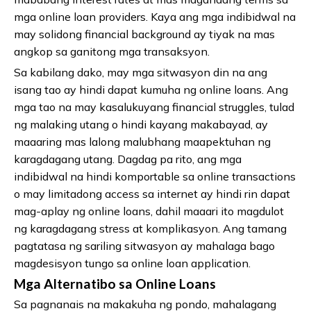
mga online loan providers. Kaya ang mga indibidwal na
may solidong financial background ay tiyak na mas
angkop sa ganitong mga transaksyon.
Sa kabilang dako, may mga sitwasyon din na ang
isang tao ay hindi dapat kumuha ng online loans. Ang
mga tao na may kasalukuyang financial struggles, tulad
ng malaking utang o hindi kayang makabayad, ay
maaaring mas lalong malubhang maapektuhan ng
karagdagang utang. Dagdag pa rito, ang mga
indibidwal na hindi komportable sa online transactions
o may limitadong access sa internet ay hindi rin dapat
mag-aplay ng online loans, dahil maaari ito magdulot
ng karagdagang stress at komplikasyon. Ang tamang
pagtatasa ng sariling sitwasyon ay mahalaga bago
magdesisyon tungo sa online loan application.
Mga Alternatibo sa Online Loans
Sa pagnanais na makakuha ng pondo, mahalagang