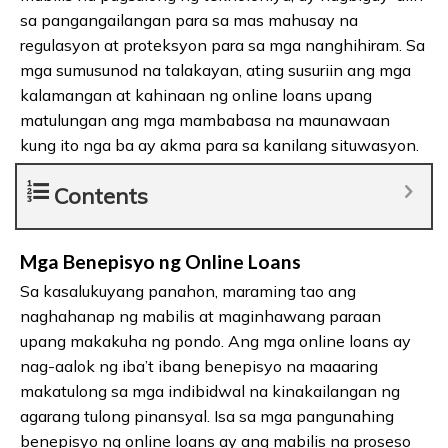
sa pangangailangan para sa mas mahusay na
regulasyon at proteksyon para sa mga nanghihiram. Sa
mga sumusunod na talakayan, ating susuriin ang mga
kalamangan at kahinaan ng online loans upang
matulungan ang mga mambabasa na maunawaan
kung ito nga ba ay akma para sa kanilang situwasyon.
Contents
Mga Benepisyo ng Online Loans
Sa kasalukuyang panahon, maraming tao ang
naghahanap ng mabilis at maginhawang paraan
upang makakuha ng pondo. Ang mga online loans ay
nag-aalok ng iba’t ibang benepisyo na maaaring
makatulong sa mga indibidwal na kinakailangan ng
agarang tulong pinansyal. Isa sa mga pangunahing
benepisyo ng online loans ay ang mabilis na proseso