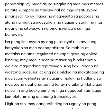
pananalapi ay madalas na singilin ng mga mas mataas
na rate kumpara sa tradisyunal na mga institusyong
pinansyal. Ito ay maaaring magresulta sa pagtaas ng
utang na higit sa inaasahan, na nagiging sanhi ng mas
matinding sitwasyon ng pinansyal para sa mga
borrowers.
Isa pang limitasyon ay ang potensyal na kawalang-
katiyakan sa mga nagpapahiram. Sa mabilis at
madalas na hindi regulated na kapaligiran ng online
lending, may mga lender na maaaring hindi tapat o
walang magandang reputasyon. Ang kakulangan ng
wastong pagsusuri at ang posibilidad na makatagpo ng
mga scam websites ay nagiging malaking hadlang sa
mga taong naghahanap ng tunay na tulong. Mahalaga
na suriin ang background ng mga nagpapahiram bago
kumpletuhin ang anumang transaksyon.
Higit pa rito, may panganib ding nauugnay sa pang-