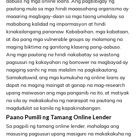
aabuso ng mga online loans. Ang pagbibigay ng
pautang mula sa mga hindi maaasahang organismo ay
maaaring magbigay-daan sa mga taong umalalay sa
mababang kalidad ng impormasyon at hindi
kinakailangang pananaw. Kababaihan, mga kabataan,
at iba pang mga vulnerable groups ay malamang na
maging biktima ng ganitong klaseng pang-aabuso.
Ang mga pautang na hindi nakabatay sa wastong
pagsusuri ng kakayahan ng borrower na magbayad ay
nagiging sanhi ng mas malalim na pagkakautang.
Samakatuwid, ang mga kumukuha ng online loans ay
dapat na maging maingat at ganap na mag-research
upang maiwasan ang mga panganib na ito, at matiyak
na sila ay makakakuha ng nararapat na pautang na
magdudulot sa kanila ng kapakinabangan.
Paano Pumili ng Tamang Online Lender
Sa pagpili ng tamang online lender, mahalaga ang
masusing pagsusuri upang masiguro na makakakuha ng