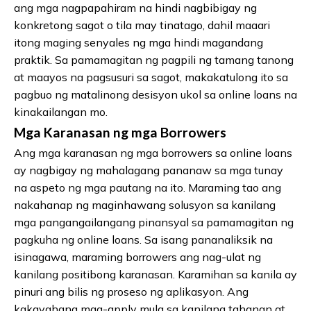
ang mga nagpapahiram na hindi nagbibigay ng
konkretong sagot o tila may tinatago, dahil maaari
itong maging senyales ng mga hindi magandang
praktik. Sa pamamagitan ng pagpili ng tamang tanong
at maayos na pagsusuri sa sagot, makakatulong ito sa
pagbuo ng matalinong desisyon ukol sa online loans na
kinakailangan mo.
Mga Karanasan ng mga Borrowers
Ang mga karanasan ng mga borrowers sa online loans
ay nagbigay ng mahalagang pananaw sa mga tunay
na aspeto ng mga pautang na ito. Maraming tao ang
nakahanap ng maginhawang solusyon sa kanilang
mga pangangailangang pinansyal sa pamamagitan ng
pagkuha ng online loans. Sa isang pananaliksik na
isinagawa, maraming borrowers ang nag-ulat ng
kanilang positibong karanasan. Karamihan sa kanila ay
pinuri ang bilis ng proseso ng aplikasyon. Ang
kakayahang mag-apply mula sa kanilang tahanan at