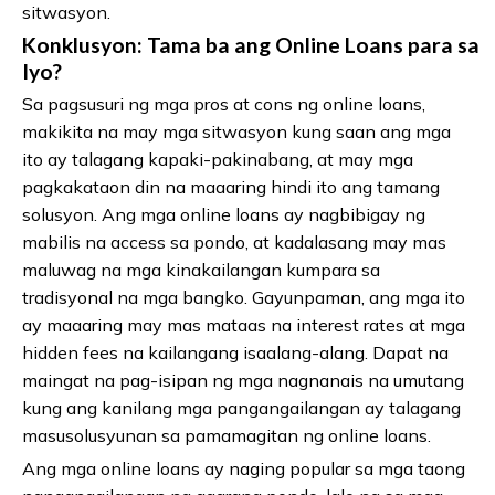
sitwasyon.
Konklusyon: Tama ba ang Online Loans para sa
Iyo?
Sa pagsusuri ng mga pros at cons ng online loans,
makikita na may mga sitwasyon kung saan ang mga
ito ay talagang kapaki-pakinabang, at may mga
pagkakataon din na maaaring hindi ito ang tamang
solusyon. Ang mga online loans ay nagbibigay ng
mabilis na access sa pondo, at kadalasang may mas
maluwag na mga kinakailangan kumpara sa
tradisyonal na mga bangko. Gayunpaman, ang mga ito
ay maaaring may mas mataas na interest rates at mga
hidden fees na kailangang isaalang-alang. Dapat na
maingat na pag-isipan ng mga nagnanais na umutang
kung ang kanilang mga pangangailangan ay talagang
masusolusyunan sa pamamagitan ng online loans.
Ang mga online loans ay naging popular sa mga taong