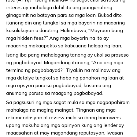
interes ay mahalaga dahil ito ang pangunahing
ginagamit na batayan para sa mga loan. Bukod dito,
itanong din ang tungkol sa mga bayarin na maaaring
kasalukuyan o darating. Halimbawa, “Mayroon bang
mga hidden fees?” Ang mga bayarin na ito ay
maaaring makaapekto sa kabuuang halaga ng loan.
Isang iba pang mahalagang tanong ay ukol sa proseso
ng pagbabayad. Magandang itanong, “Ano ang mga
termino ng pagbabayad?” Tiyakin na malinaw ang
mga detalye tungkol sa haba ng panahon ng loan at
mga opsyon para sa pagbabayad, kasama ang
anumang parusa sa maagang pagbabayad.
Sa pagsusuri ng mga sagot mula sa mga nagpapahiram,
mahalaga na maging maingat. Tingnan ang mga
rekumendasyon at review mula sa ibang borrowers
upang makuha ang mga opinyon kung ang lender ay
maaasahan at may magandang reputasyon. Iwasan