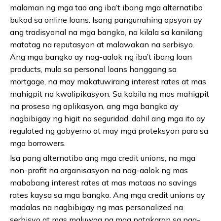
malaman ng mga tao ang iba’t ibang mga alternatibo
bukod sa online loans. Isang pangunahing opsyon ay
ang tradisyonal na mga bangko, na kilala sa kanilang
matatag na reputasyon at malawakan na serbisyo.
Ang mga bangko ay nag-aalok ng iba’t ibang loan
products, mula sa personal loans hanggang sa
mortgage, na may makatuwirang interest rates at mas
mahigpit na kwalipikasyon. Sa kabila ng mas mahigpit
na proseso ng aplikasyon, ang mga bangko ay
nagbibigay ng higit na seguridad, dahil ang mga ito ay
regulated ng gobyerno at may mga proteksyon para sa
mga borrowers.
Isa pang alternatibo ang mga credit unions, na mga
non-profit na organisasyon na nag-aalok ng mas
mababang interest rates at mas mataas na savings
rates kaysa sa mga bangko. Ang mga credit unions ay
madalas na nagbibigay ng mas personalized na
serbisyo at mas maluwag na mga patakaran sa pag-