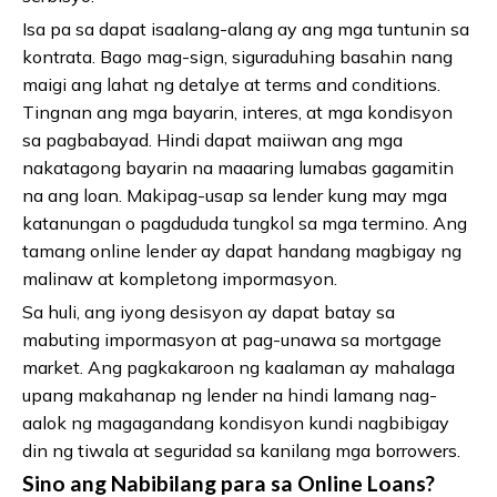
Isa pa sa dapat isaalang-alang ay ang mga tuntunin sa
kontrata. Bago mag-sign, siguraduhing basahin nang
maigi ang lahat ng detalye at terms and conditions.
Tingnan ang mga bayarin, interes, at mga kondisyon
sa pagbabayad. Hindi dapat maiiwan ang mga
nakatagong bayarin na maaaring lumabas gagamitin
na ang loan. Makipag-usap sa lender kung may mga
katanungan o pagdududa tungkol sa mga termino. Ang
tamang online lender ay dapat handang magbigay ng
malinaw at kompletong impormasyon.
Sa huli, ang iyong desisyon ay dapat batay sa
mabuting impormasyon at pag-unawa sa mortgage
market. Ang pagkakaroon ng kaalaman ay mahalaga
upang makahanap ng lender na hindi lamang nag-
aalok ng magagandang kondisyon kundi nagbibigay
din ng tiwala at seguridad sa kanilang mga borrowers.
Sino ang Nabibilang para sa Online Loans?