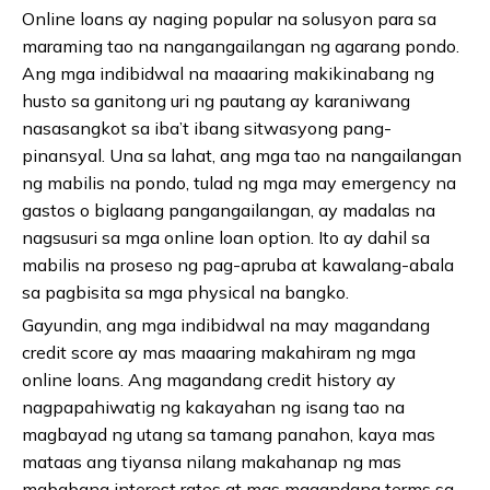
Online loans ay naging popular na solusyon para sa
maraming tao na nangangailangan ng agarang pondo.
Ang mga indibidwal na maaaring makikinabang ng
husto sa ganitong uri ng pautang ay karaniwang
nasasangkot sa iba’t ibang sitwasyong pang-
pinansyal. Una sa lahat, ang mga tao na nangailangan
ng mabilis na pondo, tulad ng mga may emergency na
gastos o biglaang pangangailangan, ay madalas na
nagsusuri sa mga online loan option. Ito ay dahil sa
mabilis na proseso ng pag-apruba at kawalang-abala
sa pagbisita sa mga physical na bangko.
Gayundin, ang mga indibidwal na may magandang
credit score ay mas maaaring makahiram ng mga
online loans. Ang magandang credit history ay
nagpapahiwatig ng kakayahan ng isang tao na
magbayad ng utang sa tamang panahon, kaya mas
mataas ang tiyansa nilang makahanap ng mas
mababang interest rates at mas magandang terms sa