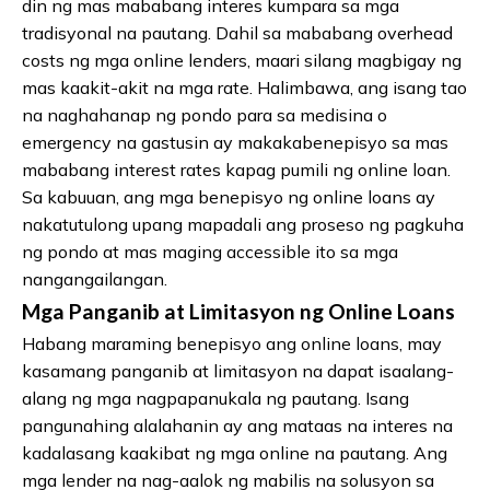
din ng mas mababang interes kumpara sa mga
tradisyonal na pautang. Dahil sa mababang overhead
costs ng mga online lenders, maari silang magbigay ng
mas kaakit-akit na mga rate. Halimbawa, ang isang tao
na naghahanap ng pondo para sa medisina o
emergency na gastusin ay makakabenepisyo sa mas
mababang interest rates kapag pumili ng online loan.
Sa kabuuan, ang mga benepisyo ng online loans ay
nakatutulong upang mapadali ang proseso ng pagkuha
ng pondo at mas maging accessible ito sa mga
nangangailangan.
Mga Panganib at Limitasyon ng Online Loans
Habang maraming benepisyo ang online loans, may
kasamang panganib at limitasyon na dapat isaalang-
alang ng mga nagpapanukala ng pautang. Isang
pangunahing alalahanin ay ang mataas na interes na
kadalasang kaakibat ng mga online na pautang. Ang
mga lender na nag-aalok ng mabilis na solusyon sa