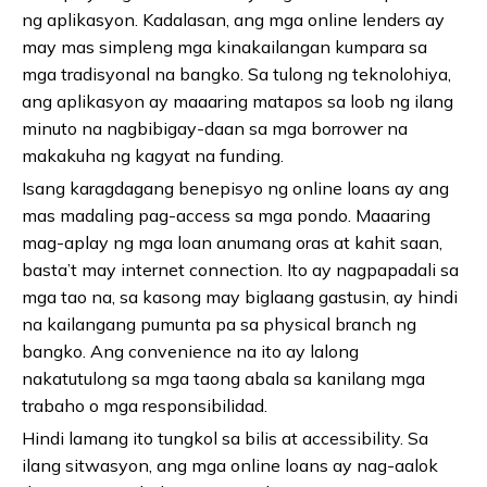
ng aplikasyon. Kadalasan, ang mga online lenders ay
may mas simpleng mga kinakailangan kumpara sa
mga tradisyonal na bangko. Sa tulong ng teknolohiya,
ang aplikasyon ay maaaring matapos sa loob ng ilang
minuto na nagbibigay-daan sa mga borrower na
makakuha ng kagyat na funding.
Isang karagdagang benepisyo ng online loans ay ang
mas madaling pag-access sa mga pondo. Maaaring
mag-aplay ng mga loan anumang oras at kahit saan,
basta’t may internet connection. Ito ay nagpapadali sa
mga tao na, sa kasong may biglaang gastusin, ay hindi
na kailangang pumunta pa sa physical branch ng
bangko. Ang convenience na ito ay lalong
nakatutulong sa mga taong abala sa kanilang mga
trabaho o mga responsibilidad.
Hindi lamang ito tungkol sa bilis at accessibility. Sa
ilang sitwasyon, ang mga online loans ay nag-aalok