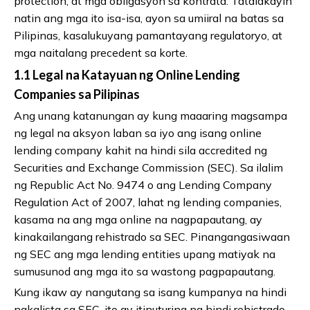
protection, at mga obligasyon sa kontrata. Tatalakayin
natin ang mga ito isa-isa, ayon sa umiiral na batas sa
Pilipinas, kasalukuyang pamantayang regulatoryo, at
mga naitalang precedent sa korte.
1.1 Legal na Katayuan ng Online Lending
Companies sa Pilipinas
Ang unang katanungan ay kung maaaring magsampa
ng legal na aksyon laban sa iyo ang isang online
lending company kahit na hindi sila accredited ng
Securities and Exchange Commission (SEC). Sa ilalim
ng Republic Act No. 9474 o ang Lending Company
Regulation Act of 2007, lahat ng lending companies,
kasama na ang mga online na nagpapautang, ay
kinakailangang rehistrado sa SEC. Pinangangasiwaan
ng SEC ang mga lending entities upang matiyak na
sumusunod ang mga ito sa wastong pagpapautang.
Kung ikaw ay nangutang sa isang kumpanya na hindi
nakalista sa SEC, ito ay itinuturing na hindi rehistrado