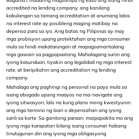
accredited na lending company, ang kanilang
kakulangan sa tamang accreditation at anumang labis
na interest rate ay posibleng maging matibay na
depensa para sa iyo. Ang batas ng Pilipinas ay may
mga probisyon upang protektahan ang mga consumer
mula sa hindi makatarungan at mapagsamantalang
mga gawain sa pagpapautang. Mahalagang suriin ang
iyong kasunduan, tiyakin ang legalidad ng mga interest
rate, at beripikahin ang accreditation ng lending
company.
Mahalaga ang paghingi ng personal na payo mula sa
isang abogado upang maayos na ma-navigate ang
iyong sitwasyon, lalo na kung plano mong kwestyunin
ang mga termino ng loan o depensahan ang iyong
sarili sa korte. Sa ganitong paraan, maipapakita mo ang
iyong mga karapatan bilang isang consumer habang
tinutugunan din ang iyong mga obligasyong