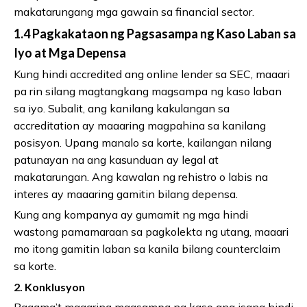
makatarungang mga gawain sa financial sector.
1.4 Pagkakataon ng Pagsasampa ng Kaso Laban sa
Iyo at Mga Depensa
Kung hindi accredited ang online lender sa SEC, maaari
pa rin silang magtangkang magsampa ng kaso laban
sa iyo. Subalit, ang kanilang kakulangan sa
accreditation ay maaaring magpahina sa kanilang
posisyon. Upang manalo sa korte, kailangan nilang
patunayan na ang kasunduan ay legal at
makatarungan. Ang kawalan ng rehistro o labis na
interes ay maaaring gamitin bilang depensa.
Kung ang kompanya ay gumamit ng mga hindi
wastong pamamaraan sa pagkolekta ng utang, maaari
mo itong gamitin laban sa kanila bilang counterclaim
sa korte.
2. Konklusyon
Bagama’t maaaring magsampa ng kaso ang isang hindi