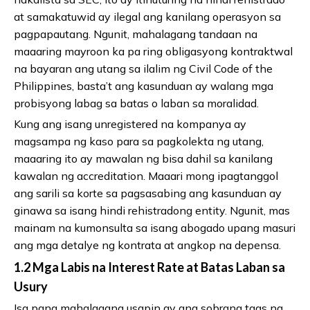
at samakatuwid ay ilegal ang kanilang operasyon sa
pagpapautang. Ngunit, mahalagang tandaan na
maaaring mayroon ka pa ring obligasyong kontraktwal
na bayaran ang utang sa ilalim ng Civil Code of the
Philippines, basta’t ang kasunduan ay walang mga
probisyong labag sa batas o laban sa moralidad.
Kung ang isang unregistered na kompanya ay
magsampa ng kaso para sa pagkolekta ng utang,
maaaring ito ay mawalan ng bisa dahil sa kanilang
kawalan ng accreditation. Maaari mong ipagtanggol
ang sarili sa korte sa pagsasabing ang kasunduan ay
ginawa sa isang hindi rehistradong entity. Ngunit, mas
mainam na kumonsulta sa isang abogado upang masuri
ang mga detalye ng kontrata at angkop na depensa.
1.2 Mga Labis na Interest Rate at Batas Laban sa
Usury
Isa pang mahalagang usapin ay ang sobrang taas ng