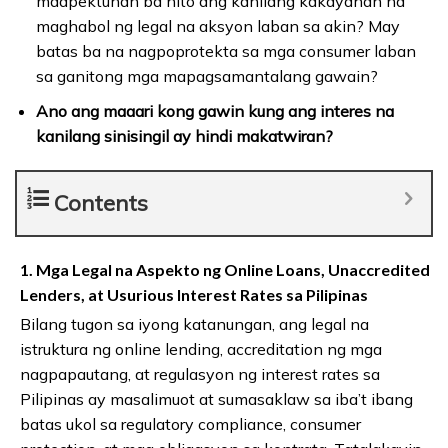
maapektuhan ba nito ang kanilang kakayahan na
maghabol ng legal na aksyon laban sa akin? May
batas ba na nagpoprotekta sa mga consumer laban
sa ganitong mga mapagsamantalang gawain?
Ano ang maaari kong gawin kung ang interes na
kanilang sinisingil ay hindi makatwiran?
Contents
1. Mga Legal na Aspekto ng Online Loans, Unaccredited
Lenders, at Usurious Interest Rates sa Pilipinas
Bilang tugon sa iyong katanungan, ang legal na
istruktura ng online lending, accreditation ng mga
nagpapautang, at regulasyon ng interest rates sa
Pilipinas ay masalimuot at sumasaklaw sa iba’t ibang
batas ukol sa regulatory compliance, consumer