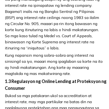
interest rate na ipinapataw ng lending company.
Bagama’t inalis na ng Bangko Sentral ng Pilipinas
(BSP) ang interest rate ceilings noong 1983 sa ilalim
ng Circular No. 905, maaari pa rin itong bawasan ng
korte kung itinuturing na labis o hindi makatarungan.
Sa mga kaso tulad ng Medel vs. Court of Appeals,
binawasan ng Korte Suprema ang interest rate na
itinuring na “iniquitous” o labis.
Kung napansin mong sobra-sobra ang interest na
sinisingil sa iyo, maaari mong ipaglaban sa korte na ito
ay hindi makatarungan. Ang korte ay maaaring
magtakda ng mas makatwirang rate.
1.3 Regulasyon ng Online Lending at Proteksyon ng
Consumer
Bukod sa mga patakaran ukol sa accreditation at
interest rate, may mga partikular na batas din na
naglalayong protektahan ang mga nangungutang sa