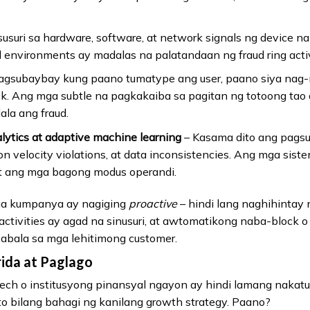
usuri sa hardware, software, at network signals ng device n
d environments ay madalas na palatandaan ng fraud ring activ
agsubaybay kung paano tumatype ang user, paano siya nag-n
ck. Ang mga subtle na pagkakaiba sa pagitan ng totoong tao 
la ang fraud.
lytics at adaptive machine learning
– Kasama dito ang pags
on velocity violations, at data inconsistencies. Ang mga sist
t ang mga bagong modus operandi.
ga kumpanya ay nagiging
proactive
– hindi lang naghihintay 
activities ay agad na sinusuri, at awtomatikong naba-block 
 abala sa mga lehitimong customer.
ida at Paglago
ch o institusyong pinansyal ngayon ay hindi lamang nakatu
 ito bilang bahagi ng kanilang growth strategy. Paano?