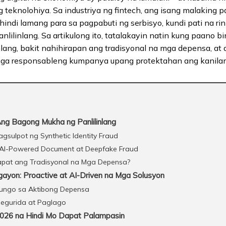
 teknolohiya. Sa industriya ng fintech, ang isang malaking
I) hindi lamang para sa pagpabuti ng serbisyo, kundi pati na ri
nlilinlang. Sa artikulong ito, tatalakayin natin kung paano 
inlang, bakit nahihirapan ang tradisyonal na mga depensa, 
mga responsableng kumpanya upang protektahan ang kanila
ng Bagong Mukha ng Panlilinlang
agsulpot ng Synthetic Identity Fraud
g AI-Powered Document at Deepfake Fraud
a Sapat ang Tradisyonal na Mga Depensa?
yon: Proactive at AI-Driven na Mga Solusyon
tungo sa Aktibong Depensa
egurida at Paglago
026 na Hindi Mo Dapat Palampasin