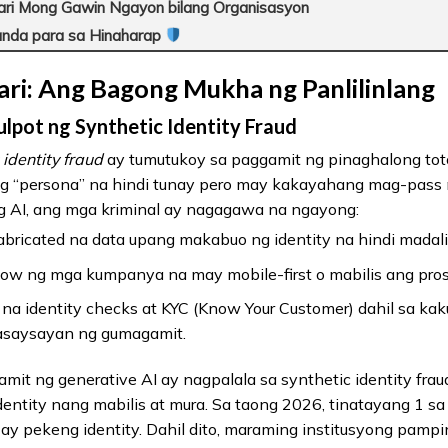
ri Mong Gawin Ngayon bilang Organisasyon
nda para sa Hinaharap
ri: Ang Bagong Mukha ng Panlilinlang
ulpot ng Synthetic Identity Fraud
 identity fraud
ay tumutukoy sa paggamit ng pinaghalong tot
“persona” na hindi tunay pero may kakayahang mag-pass ng
g AI, ang mga kriminal ay nagagawa na ngayong:
fabricated na data upang makabuo ng identity na hindi madal
ow ng mga kumpanya na may mobile-first o mabilis ang pros
a identity checks at KYC (Know Your Customer) dahil sa kaku
kasaysayan ng gumagamit.
amit ng generative AI ay nagpalala sa synthetic identity fr
tity nang mabilis at mura. Sa taong 2026, tinatayang 1 sa 
g ay pekeng identity. Dahil dito, maraming institusyong pam