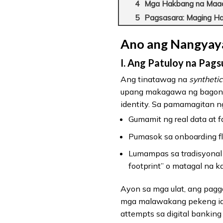
Mga Hakbang na Maaa
Pagsasara: Maging Ha
Ano ang Nangyaya
I. Ang Patuloy na Pags
Ang tinatawag na
synthetic
upang makagawa ng bagong 
identity. Sa pamamagitan n
Gumamit ng real data at 
Pumasok sa onboarding fl
Lumampas sa tradisyonal n
footprint” o matagal na 
Ayon sa mga ulat, ang pagg
mga malawakang pekeng iden
attempts sa digital bankin