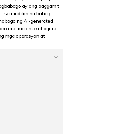
 pagbabago ay ang paggamit
n – sa madilim na bahagi –
binabago ng AI-generated
at ano ang mga makabagong
ng mga operasyon at