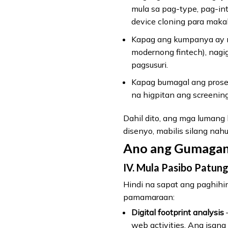
mula sa pag-type, pag-in
device cloning para makal
Kapag ang kumpanya ay n
modernong fintech), nagig
pagsusuri.
Kapag bumagal ang prose
na higpitan ang screening
Dahil dito, ang mga lumang
disenyo, mabilis silang nahu
Ano ang Gumagana
IV. Mula Pasibo Patun
Hindi na sapat ang paghihi
pamamaraan:
Digital footprint analysis
–
web activities. Ang isang