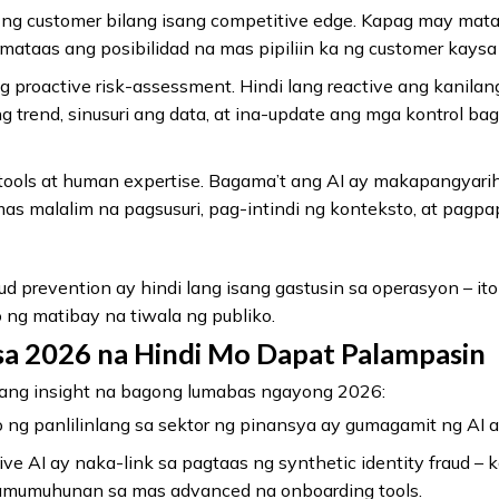
la ng customer bilang isang competitive edge. Kapag may mata
 mataas ang posibilidad na mas pipiliin ka ng customer kays
g proactive risk-assessment. Hindi lang reactive ang kanilang
 trend, sinusuri ang data, at ina-update ang mga kontrol ba
tools at human expertise. Bagama’t ang AI ay makapangyari
 mas malalim na pagsusuri, pag-intindi ng konteksto, at pag
ud prevention ay hindi lang isang gastusin sa operasyon – it
 ng matibay na tiwala ng publiko.
a 2026 na Hindi Mo Dapat Palampasin
gang insight na bagong lumabas ngayong 2026:
ng panlilinlang sa sektor ng pinansya ay gumagamit ng AI a
ve AI ay naka-link sa pagtaas ng synthetic identity fraud –
amumuhunan sa mas advanced na onboarding tools.