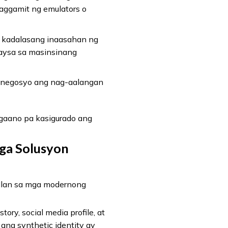
paggamit ng emulators o
a kadalasang inaasahan ng
 kaysa sa masinsinang
 negosyo ang nag-aalangan
 gaano pa kasigurado ang
ga Solusyon
 Ilan sa mga modernong
ory, social media profile, at
 ang synthetic identity ay