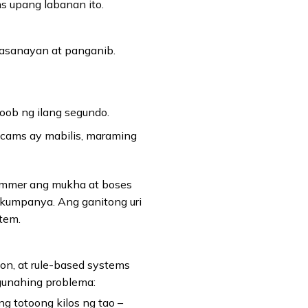
s upang labanan ito.
asanayan at panganib.
oob ng ilang segundo.
 scams ay mabilis, maraming
cammer ang mukha at boses
 kumpanya. Ang ganitong uri
tem.
n, at rule-based systems
gunahing problema:
 totoong kilos ng tao –