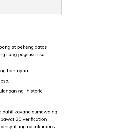
oong at pekeng datos
 ilang pagsusuri sa
ing bantayan.
eso.
langan ng “historic
aud dahil kayang gumawa ng
bawat 20 verification
pinansyal ang nakakaranas