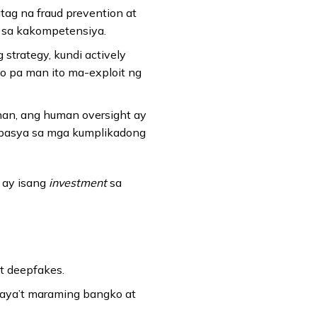
tag na fraud prevention at
a sa kakompetensiya.
 strategy, kundi actively
go pa man ito ma-exploit ng
han, ang human oversight ay
papasya sa mga kumplikadong
o ay isang
investment
sa
t deepfakes.
 kaya’t maraming bangko at