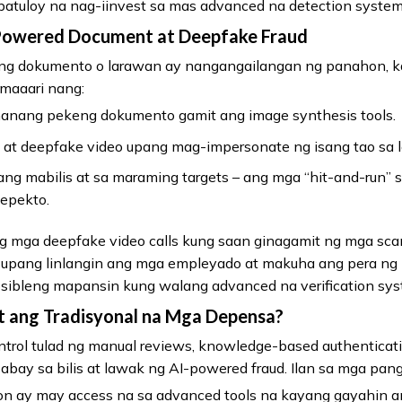
 patuloy na nag-iinvest sa mas advanced na detection system
-Powered Document at Deepfake Fraud
ng dokumento o larawan ay nangangailangan ng panahon, k
 maaari nang:
nang pekeng dokumento gamit ang image synthesis tools.
 at deepfake video upang mag-impersonate ng isang tao sa l
nang mabilis at sa maraming targets – ang mga “hit-and-run”
 epekto.
ng mga deepfake video calls kung saan ginagamit ng mga s
l upang linlangin ang mga empleyado at makuha ang pera ng
sibleng mapansin kung walang advanced na verification sys
pat ang Tradisyonal na Mga Depensa?
ol tulad ng manual reviews, knowledge-based authenticatio
bay sa bilis at lawak ng AI-powered fraud. Ilan sa mga pan
n ay may access na sa advanced tools na kayang gayahin ang