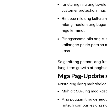
Itinuturing nila ang tiwa
customer protection, mas
Binubuo nila ang kultura n
nilang inaalam ang bagong
mga kriminal.
Pinagsasama nila ang AI 
kailangan pa rin para sa
kaso.
Sa ganitong paraan, ang fra
long-term growth at pagbuo
Mga Pag-Update s
Narito ang ilang mahahala
Mahigit 50% ng mga kaso 
Ang paggamit ng generati
fintech companies ang n