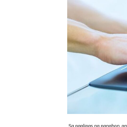
Sa paglipas ng panahon, an