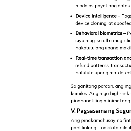
madalas payat ang datos.
Device intelligence
– Pags
device cloning, at spoofe
Behavioral biometrics
– P
siya mag-scroll o mag-cli
nakatutulong upang makila
Real-time transaction ana
refund patterns, transacti
natututo upang ma-detec
Sa ganitong paraan, ang m
kumilos. Ang mga high-risk 
pinananatiling minimal ang
V. Pagsasama ng Segur
Ang pinakamahusay na finte
panlilinlang – nakikita nila