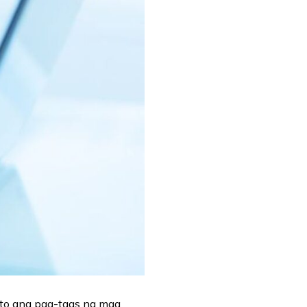
ito ang pag-taas ng mga