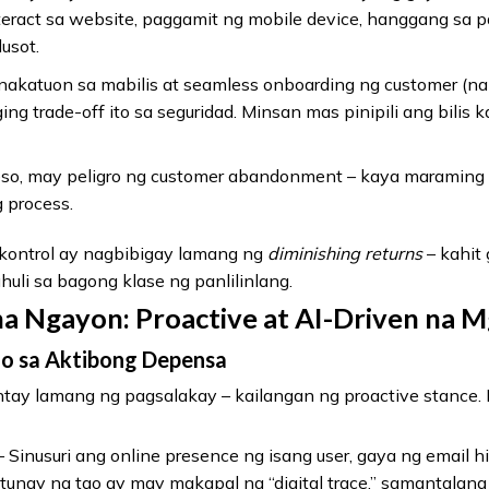
teract sa website, paggamit ng mobile device, hanggang sa 
usot.
akatuon sa mabilis at seamless onboarding ng customer (n
ing trade-off ito sa seguridad. Minsan mas pinipili ang bilis
so, may peligro ng customer abandonment – kaya maraming
 process.
 kontrol ay nagbibigay lamang ng
diminishing returns
– kahit
huli sa bagong klase ng panlilinlang.
 Ngayon: Proactive at AI-Driven na M
go sa Aktibong Depensa
ntay lamang ng pagsalakay – kailangan ng proactive stance.
 Sinusuri ang online presence ng isang user, gaya ng email hist
 tunay na tao ay may makapal na “digital trace,” samantalang