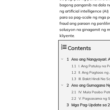
bagong panganib na dala ng
ng artificial intelligence (A
para sa pag-scale ng mga pa
fraud ang paraan ng panlil
solusyon na ginagamit ng 
kliyente.
Contents
Ano ang Nangyayari: A
I. Ang Patuloy na P
II. Ang Pagtaas n
III. Bakit Hindi N
Ano ang Gumagana Nga
IV. Mula Pasibo Pa
V. Pagsasama ng S
Mga Pag-Update sa 2