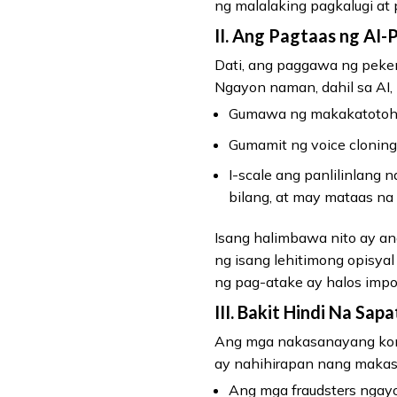
ng malalaking pagkalugi at
II. Ang Pagtaas ng AI
Dati, ang paggawa ng peke
Ngayon naman, dahil sa AI,
Gumawa ng makakatotoha
Gumamit ng voice cloning
I-scale ang panlilinlang 
bilang, at may mataas na
Isang halimbawa nito ay a
ng isang lehitimong opisya
ng pag-atake ay halos impo
III. Bakit Hindi Na Sa
Ang mga nakasanayang kontr
ay nahihirapan nang makasa
Ang mga fraudsters ngayo