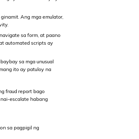
a ginamit. Ang mga emulator,
ity.
avigate sa form, at paano
at automated scripts ay
ubaybay sa mga unusual
emang ito ay patuloy na
ng fraud report bago
o nai-escalate habang
on sa pagpigil ng