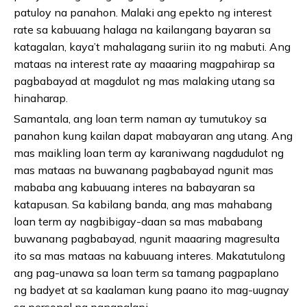
patuloy na panahon. Malaki ang epekto ng interest
rate sa kabuuang halaga na kailangang bayaran sa
katagalan, kaya’t mahalagang suriin ito ng mabuti. Ang
mataas na interest rate ay maaaring magpahirap sa
pagbabayad at magdulot ng mas malaking utang sa
hinaharap.
Samantala, ang loan term naman ay tumutukoy sa
panahon kung kailan dapat mabayaran ang utang. Ang
mas maikling loan term ay karaniwang nagdudulot ng
mas mataas na buwanang pagbabayad ngunit mas
mababa ang kabuuang interes na babayaran sa
katapusan. Sa kabilang banda, ang mas mahabang
loan term ay nagbibigay-daan sa mas mababang
buwanang pagbabayad, ngunit maaaring magresulta
ito sa mas mataas na kabuuang interes. Makatutulong
ang pag-unawa sa loan term sa tamang pagpaplano
ng badyet at sa kaalaman kung paano ito mag-uugnay
sa personal na pananalapi.