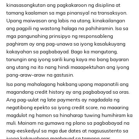
kinasasangkutan ang pagkakaroon ng disiplina at
tamang kaalaman sa mga pinansyal na transaksyon.
Upang maiwasan ang labis na utang, kinakailangan
ang pagpili ng wastong halaga na pahihiramin. Isa sa
mga pangunahing prinsipyo ng responsableng
paghiram ay ang pag-unawa sa iyong kasalukuyang
kakayahan sa pagbabayad. Bago ka mangutang,
tanungin ang iyong sarili kung kaya mo bang bayaran
ang utang na ito nang hindi maaapektuhan ang iyong
pang-araw-araw na gastusin.
Isa pang mahalagang hakbang upang mapanatili ang
magandang credit history ay ang pagbabayad sa oras.
Ang pag-uulat ng late payments ay nagdadala ng
negatibong epekto sa iyong credit score, na maaaring
magdulot ng hamon sa hinaharap tuwing humihiram ka
muli. Mainam na gumawa ng plano sa pagbabayad na
nag-eeskedyul sa mga due dates at nagsusustento sa
iyong kakayahang magbayad sa tamang oras.