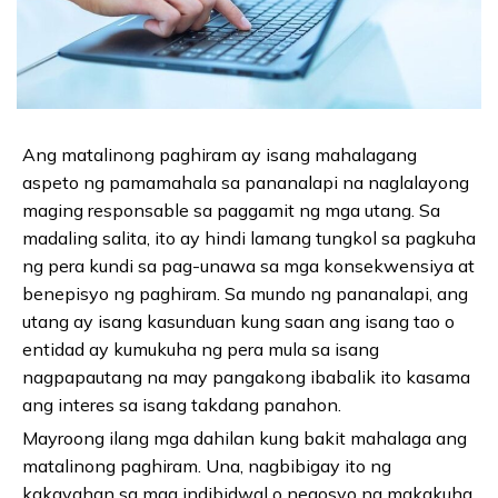
Ang matalinong paghiram ay isang mahalagang
aspeto ng pamamahala sa pananalapi na naglalayong
maging responsable sa paggamit ng mga utang. Sa
madaling salita, ito ay hindi lamang tungkol sa pagkuha
ng pera kundi sa pag-unawa sa mga konsekwensiya at
benepisyo ng paghiram. Sa mundo ng pananalapi, ang
utang ay isang kasunduan kung saan ang isang tao o
entidad ay kumukuha ng pera mula sa isang
nagpapautang na may pangakong ibabalik ito kasama
ang interes sa isang takdang panahon.
Mayroong ilang mga dahilan kung bakit mahalaga ang
matalinong paghiram. Una, nagbibigay ito ng
kakayahan sa mga indibidwal o negosyo na makakuha