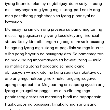
iyong financial plan ay nagbibigay-daan sa iyo upang
masubaybayan ang iyong mga utang, pati na rin ang
mga positibong pagbabago sa iyong pinansyal na
katayuan.
Mahusay na simulan ang proseso sa pamamagitan ng
masusing pagsusuri ng iyong kasalukuyang financial
status. Ito ay kinabibilangan ng pag-alam sa kabuuang
halaga ng iyong mga utang at pagkilala sa mga interes
o iba pang bayarin na nauugnay dito. Sa pamamagitan
ng pagkuha ng impormasyon sa bawat utang — mula
sa maliliit na utang hanggang sa malalaking
obligasyon — makikita mo kung saan ka nakatayo at
ano ang mga hakbang na kinakailangang isagawa
upang mapabuti ito. Maglaan ng oras upang ayusin ang
iyong mga ugali sa paggastos at suriin ang mga
paminsang gastos na maaaring hindi mo napapansin.
Pagkatapos ng pagsusuri, kinakailangan ang isang