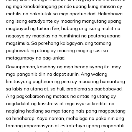
ng mga kinakailangang pondo upang kung minsan ay
mabilis na nakatutok sa mga oportunidad. Halimbawa,
ang isang estudyante ay maaaring mangutang upang
magbayad ng tuition fee, habang ang isang maliit na
negosyo ay madalas na humihingi ng pautang upang
magsimula. Sa parehong kalagayan, ang tamang
paghawak ng utang ay maaring maging susi sa
matagumpay na pag-unlad.
Gayunpaman, kasabay ng mga benepisyong ito, may
mga panganib din na dapat suriin. Ang walang
limitasyong paghiram ng pera ay maaaring humantong
sa labis na utang at, sa huli, problema sa pagbabayad.
Ang pagkakaroon ng mataas na antas ng utang ay
nagdudulot ng kasstress at mga isyu sa kredito, na
nagiging hadlang sa mga taong nais pang magpautang
sa hinaharap. Kaya naman, mahalaga na pakainin ang
tamang impormasyon at estratehiya upang mapanatili