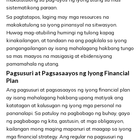
sistematikong paraan.
Sa pagtatapos, laging may mga resources na
makakatulong sa iyong pinansyal na sitwasyon.
Huwag mag-atubiling humingi ng tulong kapag
kinakailangan, at tandaan na ang pagkilala sa iyong
pangangailangan ay isang mahalagang hakbang tungo
sa mas maayos na masigasig at ebidensiyang
pamamahala ng utang.
Pagsusuri at Pagsasaayos ng Iyong Financial
Plan
Ang pagsusuri at pagsasaayos ng iyong financial plan
ay isang mahalagang hakbang upang matiyak ang
katatagan at kalusugan ng iyong mga personal na
pananalapi. Sa patuloy na pagbabago ng buhay, gaya
ng pagbabago ng kita, gastusin, at mga obligasyon,
kailangan mong maging mapanuri at maagap sa iyong
mga financial strategy. Ang regular na pagsusuri ng