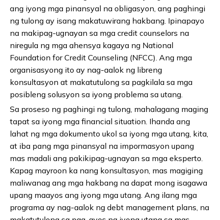
ang iyong mga pinansyal na obligasyon, ang paghingi
ng tulong ay isang makatuwirang hakbang. Ipinapayo
na makipag-ugnayan sa mga credit counselors na
niregula ng mga ahensya kagaya ng National
Foundation for Credit Counseling (NFCC). Ang mga
organisasyong ito ay nag-aalok ng libreng
konsultasyon at makatutulong sa pagkilala sa mga
posibleng solusyon sa iyong problema sa utang.
Sa proseso ng paghingi ng tulong, mahalagang maging
tapat sa iyong mga financial situation. Ihanda ang
lahat ng mga dokumento ukol sa iyong mga utang, kita,
at iba pang mga pinansyal na impormasyon upang
mas madali ang pakikipag-ugnayan sa mga eksperto.
Kapag mayroon ka nang konsultasyon, mas magiging
maliwanag ang mga hakbang na dapat mong isagawa
upang maayos ang iyong mga utang. Ang ilang mga
programa ay nag-aalok ng debt management plans, na
makatutulong sa pag-ayos ng iyong utang sa mas