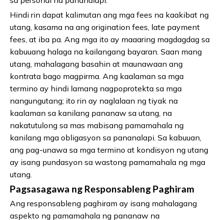
Hindi rin dapat kalimutan ang mga fees na kaakibat ng
utang, kasama na ang origination fees, late payment
fees, at iba pa. Ang mga ito ay maaaring magdagdag sa
kabuuang halaga na kailangang bayaran. Saan mang
utang, mahalagang basahin at maunawaan ang
kontrata bago magpirma. Ang kaalaman sa mga
termino ay hindi lamang nagpoprotekta sa mga
nangungutang; ito rin ay naglalaan ng tiyak na
kaalaman sa kanilang pananaw sa utang, na
nakatutulong sa mas mabisang pamamahala ng
kanilang mga obligasyon sa pananalapi. Sa kabuuan,
ang pag-unawa sa mga termino at kondisyon ng utang
ay isang pundasyon sa wastong pamamahala ng mga
utang.
Pagsasagawa ng Responsableng Paghiram
Ang responsableng paghiram ay isang mahalagang
aspekto ng pamamahala ng pananaw na