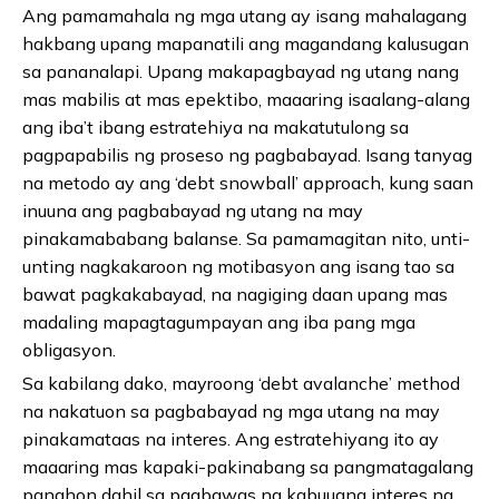
Ang pamamahala ng mga utang ay isang mahalagang
hakbang upang mapanatili ang magandang kalusugan
sa pananalapi. Upang makapagbayad ng utang nang
mas mabilis at mas epektibo, maaaring isaalang-alang
ang iba’t ibang estratehiya na makatutulong sa
pagpapabilis ng proseso ng pagbabayad. Isang tanyag
na metodo ay ang ‘debt snowball’ approach, kung saan
inuuna ang pagbabayad ng utang na may
pinakamababang balanse. Sa pamamagitan nito, unti-
unting nagkakaroon ng motibasyon ang isang tao sa
bawat pagkakabayad, na nagiging daan upang mas
madaling mapagtagumpayan ang iba pang mga
obligasyon.
Sa kabilang dako, mayroong ‘debt avalanche’ method
na nakatuon sa pagbabayad ng mga utang na may
pinakamataas na interes. Ang estratehiyang ito ay
maaaring mas kapaki-pakinabang sa pangmatagalang
panahon dahil sa pagbawas ng kabuuang interes na