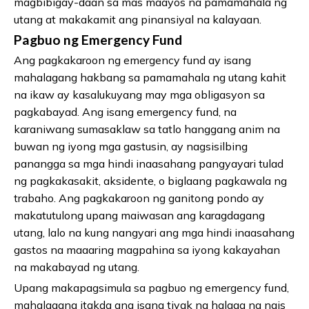
magbibigay-daan sa mas maayos na pamamahala ng
utang at makakamit ang pinansiyal na kalayaan.
Pagbuo ng Emergency Fund
Ang pagkakaroon ng emergency fund ay isang
mahalagang hakbang sa pamamahala ng utang kahit
na ikaw ay kasalukuyang may mga obligasyon sa
pagkabayad. Ang isang emergency fund, na
karaniwang sumasaklaw sa tatlo hanggang anim na
buwan ng iyong mga gastusin, ay nagsisilbing
panangga sa mga hindi inaasahang pangyayari tulad
ng pagkakasakit, aksidente, o biglaang pagkawala ng
trabaho. Ang pagkakaroon ng ganitong pondo ay
makatutulong upang maiwasan ang karagdagang
utang, lalo na kung nangyari ang mga hindi inaasahang
gastos na maaaring magpahina sa iyong kakayahan
na makabayad ng utang.
Upang makapagsimula sa pagbuo ng emergency fund,
mahalagang itakda ang isang tiyak na halaga na nais