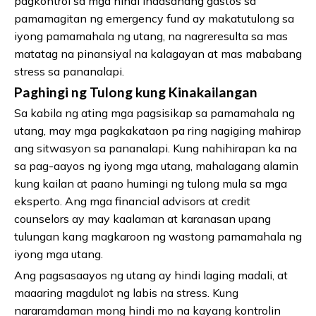
pagkontrol sa mga hindi inaasahang gastos sa
pamamagitan ng emergency fund ay makatutulong sa
iyong pamamahala ng utang, na nagreresulta sa mas
matatag na pinansiyal na kalagayan at mas mababang
stress sa pananalapi.
Paghingi ng Tulong kung Kinakailangan
Sa kabila ng ating mga pagsisikap sa pamamahala ng
utang, may mga pagkakataon pa ring nagiging mahirap
ang sitwasyon sa pananalapi. Kung nahihirapan ka na
sa pag-aayos ng iyong mga utang, mahalagang alamin
kung kailan at paano humingi ng tulong mula sa mga
eksperto. Ang mga financial advisors at credit
counselors ay may kaalaman at karanasan upang
tulungan kang magkaroon ng wastong pamamahala ng
iyong mga utang.
Ang pagsasaayos ng utang ay hindi laging madali, at
maaaring magdulot ng labis na stress. Kung
nararamdaman mong hindi mo na kayang kontrolin