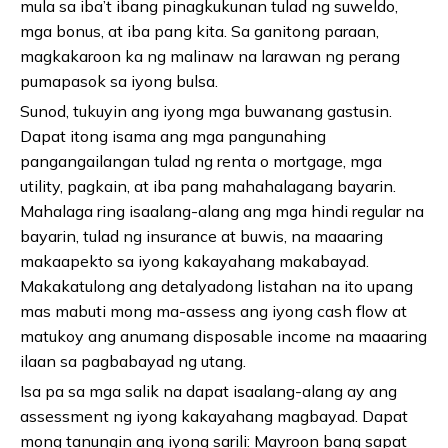
mula sa iba’t ibang pinagkukunan tulad ng suweldo,
mga bonus, at iba pang kita. Sa ganitong paraan,
magkakaroon ka ng malinaw na larawan ng perang
pumapasok sa iyong bulsa.
Sunod, tukuyin ang iyong mga buwanang gastusin.
Dapat itong isama ang mga pangunahing
pangangailangan tulad ng renta o mortgage, mga
utility, pagkain, at iba pang mahahalagang bayarin.
Mahalaga ring isaalang-alang ang mga hindi regular na
bayarin, tulad ng insurance at buwis, na maaaring
makaapekto sa iyong kakayahang makabayad.
Makakatulong ang detalyadong listahan na ito upang
mas mabuti mong ma-assess ang iyong cash flow at
matukoy ang anumang disposable income na maaaring
ilaan sa pagbabayad ng utang.
Isa pa sa mga salik na dapat isaalang-alang ay ang
assessment ng iyong kakayahang magbayad. Dapat
mong tanungin ang iyong sarili: Mayroon bang sapat