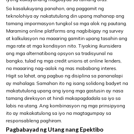
Sa kasalukuyang panahon, ang paggamit ng
teknolohiya ay nakatutulong din upang mahanap ang
tamang impormasyon tungkol sa mga alok ng pautang.
Maraming online platforms ang nagbibigay ng survey
at kalkulasyon na maaaring gamitin upang tasahin ang
mga rate at mga kondisyon nito. Tiyaking ikunsidera
ang mga alternatibong opsyon sa tradisyunal na
bangko, tulad ng mga credit unions at online lenders,
na maaaring nag-aalok ng mas mababang interes.
Higit sa lahat, ang pagbuo ng disiplina sa pananalapi
ay mahalaga. Samahan ito ng isang solidong badyet na
makatutulong upang ang iyong mga gastusin ay nasa
tamang direksyon at hindi makapagdadala sa iyo sa
labis na utang. Ang kombinasyon ng mga prinsipyong
ito ay makakatulong sa iyo na magtagumpay sa
responsableng paghiram.
Pagbabayad ng Utang nang Epektibo