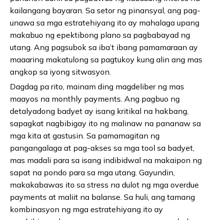
kailangang bayaran. Sa setor ng pinansyal, ang pag-
unawa sa mga estratehiyang ito ay mahalaga upang
makabuo ng epektibong plano sa pagbabayad ng
utang. Ang pagsubok sa iba’t ibang pamamaraan ay
maaaring makatulong sa pagtukoy kung alin ang mas
angkop sa iyong sitwasyon.
Dagdag pa rito, mainam ding magdeliber ng mas
maayos na monthly payments. Ang pagbuo ng
detalyadong badyet ay isang kritikal na hakbang,
sapagkat nagbibigay ito ng malinaw na pananaw sa
mga kita at gastusin. Sa pamamagitan ng
pangangalaga at pag-akses sa mga tool sa badyet,
mas madali para sa isang indibidwal na makaipon ng
sapat na pondo para sa mga utang. Gayundin,
makakabawas ito sa stress na dulot ng mga overdue
payments at maliit na balanse. Sa huli, ang tamang
kombinasyon ng mga estratehiyang ito ay