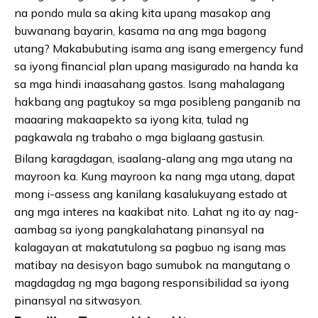
na pondo mula sa aking kita upang masakop ang
buwanang bayarin, kasama na ang mga bagong
utang? Makabubuting isama ang isang emergency fund
sa iyong financial plan upang masigurado na handa ka
sa mga hindi inaasahang gastos. Isang mahalagang
hakbang ang pagtukoy sa mga posibleng panganib na
maaaring makaapekto sa iyong kita, tulad ng
pagkawala ng trabaho o mga biglaang gastusin.
Bilang karagdagan, isaalang-alang ang mga utang na
mayroon ka. Kung mayroon ka nang mga utang, dapat
mong i-assess ang kanilang kasalukuyang estado at
ang mga interes na kaakibat nito. Lahat ng ito ay nag-
aambag sa iyong pangkalahatang pinansyal na
kalagayan at makatutulong sa pagbuo ng isang mas
matibay na desisyon bago sumubok na mangutang o
magdagdag ng mga bagong responsibilidad sa iyong
pinansyal na sitwasyon.