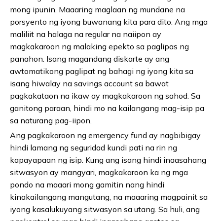
mong ipunin. Maaaring maglaan ng mundane na
porsyento ng iyong buwanang kita para dito. Ang mga
maliliit na halaga na regular na naiipon ay
magkakaroon ng malaking epekto sa paglipas ng
panahon. Isang magandang diskarte ay ang
awtomatikong paglipat ng bahagi ng iyong kita sa
isang hiwalay na savings account sa bawat
pagkakataon na ikaw ay magkakaroon ng sahod. Sa
ganitong paraan, hindi mo na kailangang mag-isip pa
sa naturang pag-iipon.
Ang pagkakaroon ng emergency fund ay nagbibigay
hindi lamang ng seguridad kundi pati na rin ng
kapayapaan ng isip. Kung ang isang hindi inaasahang
sitwasyon ay mangyari, magkakaroon ka ng mga
pondo na maaari mong gamitin nang hindi
kinakailangang mangutang, na maaaring magpainit sa
iyong kasalukuyang sitwasyon sa utang. Sa huli, ang