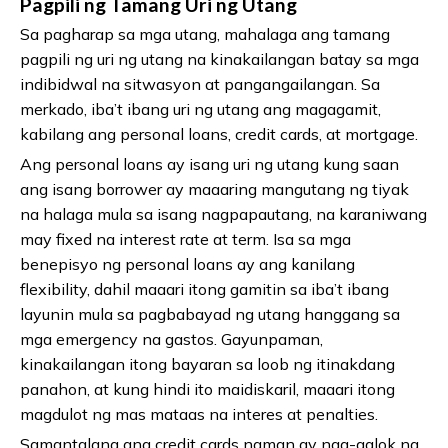
Pagpili ng Tamang Uri ng Utang
Sa pagharap sa mga utang, mahalaga ang tamang
pagpili ng uri ng utang na kinakailangan batay sa mga
indibidwal na sitwasyon at pangangailangan. Sa
merkado, iba’t ibang uri ng utang ang magagamit,
kabilang ang personal loans, credit cards, at mortgage.
Ang personal loans ay isang uri ng utang kung saan
ang isang borrower ay maaaring mangutang ng tiyak
na halaga mula sa isang nagpapautang, na karaniwang
may fixed na interest rate at term. Isa sa mga
benepisyo ng personal loans ay ang kanilang
flexibility, dahil maaari itong gamitin sa iba’t ibang
layunin mula sa pagbabayad ng utang hanggang sa
mga emergency na gastos. Gayunpaman,
kinakailangan itong bayaran sa loob ng itinakdang
panahon, at kung hindi ito maidiskaril, maaari itong
magdulot ng mas mataas na interes at penalties.
Samantalang ang credit cards naman ay nag-aalok ng