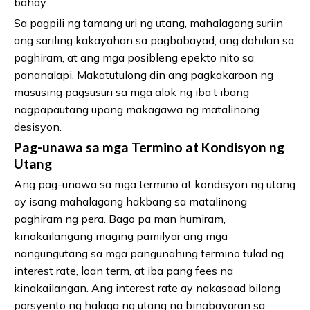
bahay.
Sa pagpili ng tamang uri ng utang, mahalagang suriin
ang sariling kakayahan sa pagbabayad, ang dahilan sa
paghiram, at ang mga posibleng epekto nito sa
pananalapi. Makatutulong din ang pagkakaroon ng
masusing pagsusuri sa mga alok ng iba’t ibang
nagpapautang upang makagawa ng matalinong
desisyon.
Pag-unawa sa mga Termino at Kondisyon ng
Utang
Ang pag-unawa sa mga termino at kondisyon ng utang
ay isang mahalagang hakbang sa matalinong
paghiram ng pera. Bago pa man humiram,
kinakailangang maging pamilyar ang mga
nangungutang sa mga pangunahing termino tulad ng
interest rate, loan term, at iba pang fees na
kinakailangan. Ang interest rate ay nakasaad bilang
porsyento ng halaga ng utang na binabayaran sa