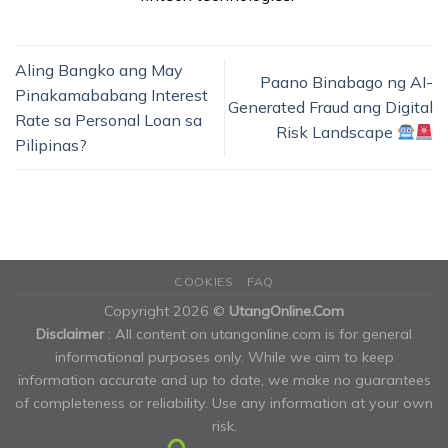
Aling Bangko ang May
Paano Binabago ng AI-
Pinakamababang Interest
Generated Fraud ang Digital
Rate sa Personal Loan sa
Risk Landscape
Pilipinas?
COOKIES
FAQ
Copyright 2026 ©
UtangOnline.Com
Disclaimer
: All content on utangonline.com is for general
informational purposes only. While we aim to keep
information accurate and up to date, we make no guarantees
of completeness or reliability. Use any information at your own
risk.