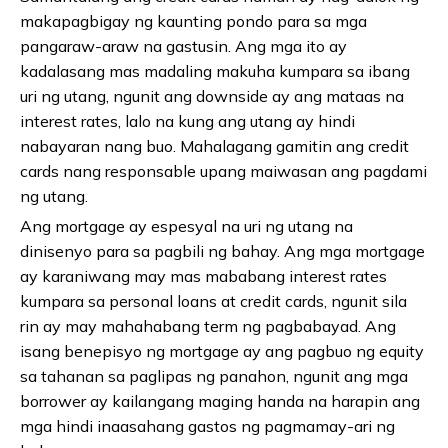
makapagbigay ng kaunting pondo para sa mga
pangaraw-araw na gastusin. Ang mga ito ay
kadalasang mas madaling makuha kumpara sa ibang
uri ng utang, ngunit ang downside ay ang mataas na
interest rates, lalo na kung ang utang ay hindi
nabayaran nang buo. Mahalagang gamitin ang credit
cards nang responsable upang maiwasan ang pagdami
ng utang.
Ang mortgage ay espesyal na uri ng utang na
dinisenyo para sa pagbili ng bahay. Ang mga mortgage
ay karaniwang may mas mababang interest rates
kumpara sa personal loans at credit cards, ngunit sila
rin ay may mahahabang term ng pagbabayad. Ang
isang benepisyo ng mortgage ay ang pagbuo ng equity
sa tahanan sa paglipas ng panahon, ngunit ang mga
borrower ay kailangang maging handa na harapin ang
mga hindi inaasahang gastos ng pagmamay-ari ng