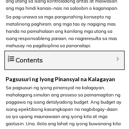
ang utang sa isang kontroladong antas at maiwasan
ang mga hindi kanais-nais na saloobin o kaganapan.
Sa pag-unawa sa mga pangunahing konsepto ng
matalinong paghiram, ang mga tao ay nagiging mas
handa na pamahalaan ang kanilang mga utang sa
isang responsableng paraan, na nagreresulta sa mas
mahusay na pagdisiplina sa pananalapi.
Contents
Pagsusuri ng Iyong Pinansyal na Kalagayan
Sa pagsusuri ng iyong pinansyal na kalagayan,
mahalagang simulan ang proseso sa pamamagitan ng
paggawa ng isang detalyadong budget. Ang budget ay
isang epektibong kasangkapan na nagbibigay-daan
sa iyo upang maunawaan ang iyong kita at mga
gastusin. Una, ilista ang lahat ng iyong buwanang kita