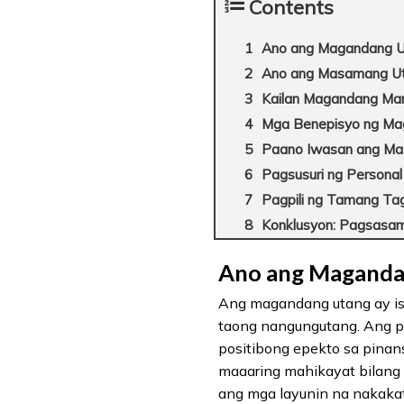
Contents
Ano ang Magandang U
Ano ang Masamang U
Kailan Magandang Ma
Mga Benepisyo ng Ma
Paano Iwasan ang M
Pagsusuri ng Personal
Pagpili ng Tamang T
Konklusyon: Pagsasa
Ano ang Maganda
Ang magandang utang ay isa
taong nangungutang. Ang p
positibong epekto sa pinans
maaaring mahikayat bilang
ang mga layunin na nakakat