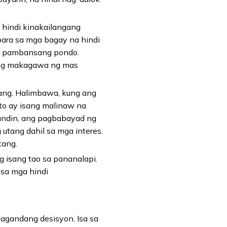
hindi kinakailangang
para sa mga bagay na hindi
sa pambansang pondo.
ang makagawa ng mas
ng. Halimbawa, kung ang
to ay isang malinaw na
undin, ang pagbabayad ng
tang dahil sa mga interes.
tang.
 isang tao sa pananalapi.
sa mga hindi
agandang desisyon. Isa sa