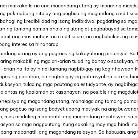
indi maikakaila na ang magandang utang ay maaaring magdu
ng pakinabang nito ay ang pagbuo ng magandang credit sco
bahagi ng kredibilidad ng isang indibidwal pagdating sa mg
an ng tamang pamamahala ng utang at pagbabayad sa tama
amit ang mas mataas na credit score, na nagbubukas ng ma
ng interes sa hinaharap.
ndang utang ay ang pagtaas ng kakayahang pinansyal. Sa t
aring makabili ng mga ari-arian tulad ng bahay o sasakyan,
i-arian na ito ay hindi lamang nagbibigay ng kaginhawaan ku
lipas ng panahon, na nagbibigay ng potensyal na kita sa hin
dukasyon, tulad ng mga pautang sa estudyante, ay nagbibig
antas ng kaalaman at kasanayan, na posible ring magdulot
nepisyo ng magandang utang, mahalaga ang tamang pamama
y ang pagbuo ng isang badyet upang matiyak na ang buwana
an, mas madaling mapanatili ang magandang reputasyon sa 
kasyon sa mga nagpautang. Kung sakaling may mga hindi in
upang mapanatili ang magandang relasyon. Sa kabuuan, an