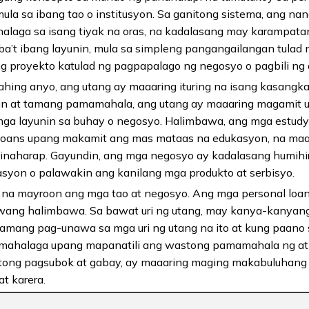
mula sa ibang tao o institusyon. Sa ganitong sistema, ang n
halaga sa isang tiyak na oras, na kadalasang may karampatan
a’t ibang layunin, mula sa simpleng pangangailangan tulad n
 proyekto katulad ng pagpapalago ng negosyo o pagbili ng a
ing anyo, ang utang ay maaaring ituring na isang kasangka
in at tamang pamamahala, ang utang ay maaaring magamit
a layunin sa buhay o negosyo. Halimbawa, ang mga estud
loans upang makamit ang mas mataas na edukasyon, na ma
 hinaharap. Gayundin, ang mga negosyo ay kadalasang humih
asyon o palawakin ang kanilang mga produkto at serbisyo.
g na mayroon ang mga tao at negosyo. Ang mga personal loans
niwang halimbawa. Sa bawat uri ng utang, may kanya-kanyan
tamang pag-unawa sa mga uri ng utang na ito at kung paano 
 mahalaga upang mapanatili ang wastong pamamahala ng at
stong pagsubok at gabay, ay maaaring maging makabuluhang 
t karera.