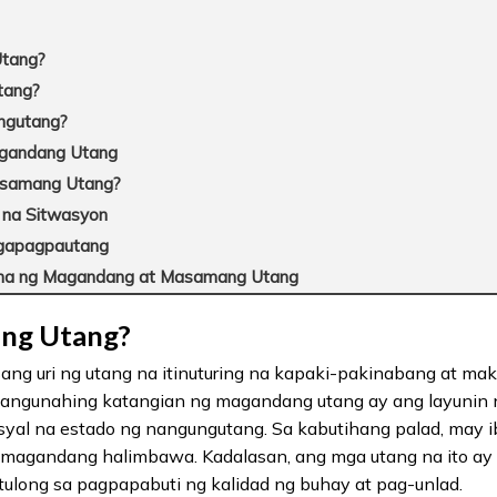
tang?
tang?
ngutang?
gandang Utang
asamang Utang?
 na Sitwasyon
agapagpautang
ma ng Magandang at Masamang Utang
ng Utang?
ng uri ng utang na itinuturing na kapaki-pakinabang at ma
angunahing katangian ng magandang utang ay ang layunin
yal na estado ng nangungutang. Sa kabutihang palad, may ib
 magandang halimbawa. Kadalasan, ang mga utang na ito ay
ulong sa pagpapabuti ng kalidad ng buhay at pag-unlad.