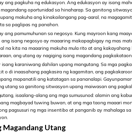
ay ang pagkuha ng edukasyon. Ang edukasyon ay isang m
magandang oportunidad sa hinaharap. Sa ganitong sitwasyon
upang makuha ang kinakailangang pag-aaral, na magagamit
ta sa paglipas ng panahon.
ay ang pamumuhunan sa negosyo. Kung mayroon kang maayos 
ang isang negosyo ay maaaring makapagbigay ng mas mata
al na kita na maaaring makuha mula rito at ang kakayahang
paraan, ang utang ay nagiging isang magandang pagkakatao
 isang karaniwang dahilan upang mangutang. Sa mga pagka
kit o di inaasahang pagkasira ng kagamitan, ang pagkakar
upang mapanatili ang katatagan sa pananalapi. Gayunpama
ng utang sa ganitong sitwasyon upang maiwasan ang pagkal
tang, isaalang-alang ang mga sumusunod: alamin ang kabu
hang magbayad tuwing buwan, at ang mga taong maaari mong 
ng pagsusuri ng mga insentibo at panganib ay mahalaga sa 
yon.
g Magandang Utang