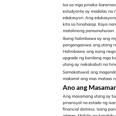
Isa sa mga pinaka-karaniw
estudyante ay madalas na 
edukasyon. Ang edukasyong
kita sa hinaharap. Kaya nam
matalinong pamumuhunan.
Ibang halimbawa ay ang mg
pangangasiwa, ang utang na
Halimbawa, ang isang nego
upgrade ng kanilang mga k
utang ay nakakabuti na hind
Samakatuwid, ang magandan
makamit ang mas mataas na
Ano ang Masaman
Ang masamang utang ay tum
pinansyal na estado ng isa
financial distress. Isang 
interes. Mabilis na lumalak