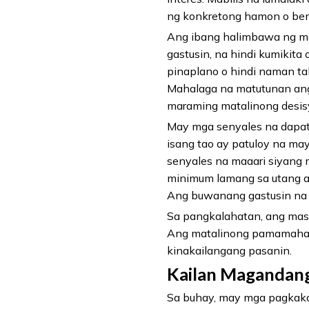
ng konkretong hamon o be
Ang ibang halimbawa ng ma
gastusin, na hindi kumikit
pinaplano o hindi naman t
Mahalaga na matutunan an
maraming matalinong desis
May mga senyales na dapa
isang tao ay patuloy na ma
senyales na maaari siyang
minimum lamang sa utang ay
Ang buwanang gastusin na h
Sa pangkalahatan, ang masa
Ang matalinong pamamahal
kinakailangang pasanin.
Kailan Magandan
Sa buhay, may mga pagkaka