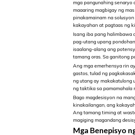
mga pangunahing senaryo 
maaaring magbigay ng mas 
pinakamainam na solusyon 
kakayahan at pagtaas ng ki
Isang iba pang halimbawa 
pag-utang upang pondohan 
isaalang-alang ang potensy
tamang oras. Sa ganitong 
Ang mga emerhensya rin ay
gastos, tulad ng pagkakasa
ng utang ay makakatulong 
ng taktika sa pamamahala 
Bago magdesisyon na mangu
kinakailangan, ang kakaya
Ang tamang timing at wasto
magiging magandang desis
Mga Benepisyo n