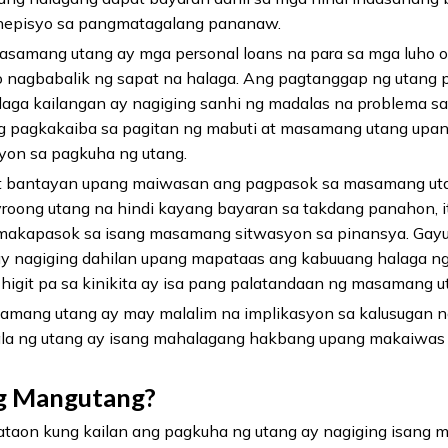
nepisyo sa pangmatagalang pananaw.
samang utang ay mga personal loans na para sa mga luho o 
a o nagbabalik ng sapat na halaga. Ang pagtanggap ng utang 
alaga kailangan ay nagiging sanhi ng madalas na problema 
g pagkakaiba sa pagitan ng mabuti at masamang utang up
yon sa pagkuha ng utang.
t bantayan upang maiwasan ang pagpasok sa masamang uta
yroong utang na hindi kayang bayaran sa takdang panahon, i
 makapasok sa isang masamang sitwasyon sa pinansya. Gay
 nagiging dahilan upang mapataas ang kabuuang halaga ng u
igit pa sa kinikita ay isa pang palatandaan ng masamang u
mang utang ay may malalim na implikasyon sa kalusugan ng
a ng utang ay isang mahalagang hakbang upang makaiwas 
g Mangutang?
taon kung kailan ang pagkuha ng utang ay nagiging isang m