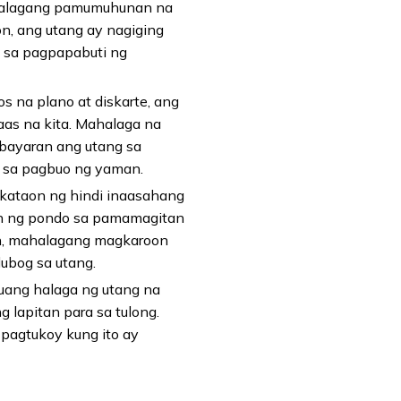
ahalagang pamumuhunan na
, ang utang ay nagiging
 sa pagpapabuti ng
na plano at diskarte, ang
as na kita. Mahalaga na
 bayaran ang utang sa
n sa pagbuo ng yaman.
kataon ng hindi inaasahang
oon ng pondo sa pamamagitan
n, mahalagang magkaroon
ubog sa utang.
uang halaga ng utang na
lapitan para sa tulong.
pagtukoy kung ito ay