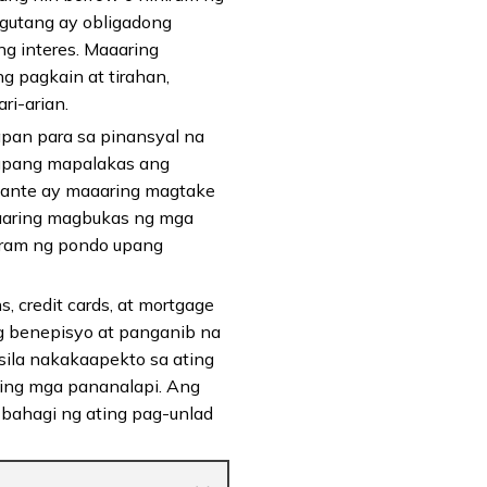
angutang ay obligadong
g interes. Maaaring
g pagkain at tirahan,
ri-arian.
pan para sa pinansyal na
 upang mapalakas ang
yante ay maaaring magtake
aaring magbukas ng mga
iram ng pondo upang
, credit cards, at mortgage
g benepisyo at panganib na
sila nakakaapekto sa ating
ing mga pananalapi. Ang
bahagi ng ating pag-unlad