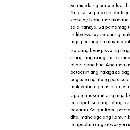
Sa mundo ng pananalapi, h
Ang isa sa pinakamahalaga
score ay isang mahalagang 
sa pinansya. Sa pamamagit
indibidwal ay maaaring mak
mga pautang na may mababa
Isa pang benepisyo ng maga
utang, ang isang tao ay maa
bilhin nang buo. Ang mga ar
pataasin ang halaga sa pag
pagkuha ng utang para sa e
makakuha ng mas mataas na 
Upang makamit ang mga be
na dapat isaalang-alang a
bayaran. Sa ganitong para
dito, mahalaga ang komuni
na ipaalam ang sitwasyon 