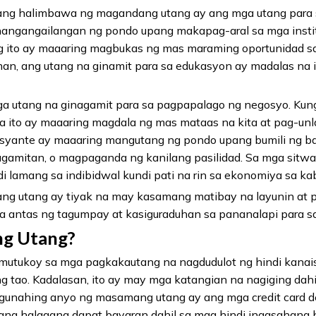
ang halimbawa ng magandang utang ay ang mga utang para
nangangailangan ng pondo upang makapag-aral sa mga insti
 ito ay maaaring magbukas ng mas maraming oportunidad s
an, ang utang na ginamit para sa edukasyon ay madalas na i
a utang na ginagamit para sa pagpapalago ng negosyo. Ku
 ito ay maaaring magdala ng mas mataas na kita at pag-unl
syante ay maaaring mangutang ng pondo upang bumili ng b
agamitan, o magpaganda ng kanilang pasilidad. Sa mga sitw
i lamang sa indibidwal kundi pati na rin sa ekonomiya sa ka
g utang ay tiyak na may kasamang matibay na layunin at p
 antas ng tagumpay at kasiguraduhan sa pananalapi para sa
g Utang?
utukoy sa mga pagkakautang na nagdudulot ng hindi kanais
ng tao. Kadalasan, ito ay may mga katangian na nagiging da
pangunahing anyo ng masamang utang ay ang mga credit card
i ang halagang dapat bayaran dahil sa mga hindi inaasahang 