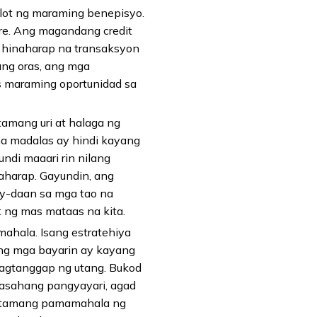
lot ng maraming benepisyo.
re. Ang magandang credit
a hinaharap na transaksyon
ng oras, ang mga
s maraming oportunidad sa
amang uri at halaga ng
 na madalas ay hindi kayang
ndi maaari rin nilang
aharap. Gayundin, ang
ay-daan sa mga tao na
 ng mas mataas na kita.
hala. Isang estratehiya
ng mga bayarin ay kayang
pagtanggap ng utang. Bukod
aasahang pangyayari, agad
g tamang pamamahala ng