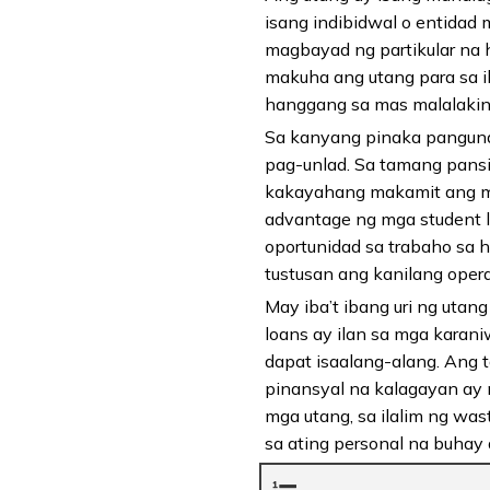
isang indibidwal o entidad 
magbayad ng partikular na 
makuha ang utang para sa ib
hanggang sa mas malalaking
Sa kanyang pinaka pangunah
pag-unlad. Sa tamang pans
kakayahang makamit ang mg
advantage ng mga student 
oportunidad sa trabaho sa
tustusan ang kanilang oper
May iba’t ibang uri ng utan
loans ay ilan sa mga kara
dapat isaalang-alang. Ang 
pinansyal na kalagayan ay
mga utang, sa ilalim ng wa
sa ating personal na buhay a