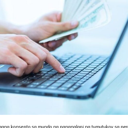
gang konsepto sa mundo ng pananalapi na tumutukoy sa pera