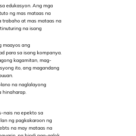
 sa edukasyon. Ang mga
tuto ng mas mataas na
a trabaho at mas mataas na
tinuturing na isang
ng maayos ang
ad para sa isang kompanya.
agong kagamitan, mag-
asyong ito, ang magandang
buuan.
lano na naglalayong
 hinaharap.
-nais na epekto sa
hilan ng pagkakaroon ng
 debts na may mataas na
bayarin, na hindi nag-aalok