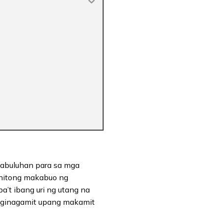
kabuluhan para sa mga
 nitong makabuo ng
a’t ibang uri ng utang na
 ginagamit upang makamit