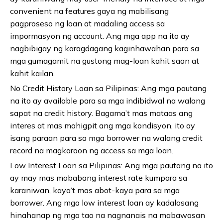
convenient na features gaya ng mabilisang
pagproseso ng loan at madaling access sa
impormasyon ng account. Ang mga app na ito ay
nagbibigay ng karagdagang kaginhawahan para sa
mga gumagamit na gustong mag-loan kahit saan at
kahit kailan.
No Credit History Loan sa Pilipinas: Ang mga pautang
na ito ay available para sa mga indibidwal na walang
sapat na credit history. Bagama’t mas mataas ang
interes at mas mahigpit ang mga kondisyon, ito ay
isang paraan para sa mga borrower na walang credit
record na magkaroon ng access sa mga loan.
Low Interest Loan sa Pilipinas: Ang mga pautang na ito
ay may mas mababang interest rate kumpara sa
karaniwan, kaya’t mas abot-kaya para sa mga
borrower. Ang mga low interest loan ay kadalasang
hinahanap ng mga tao na nagnanais na mabawasan