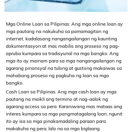
Mga Online Loan sa Pilipinas: Ang mga online loan ay
mga pautang na nakukuha sa pamamagitan ng
internet, kadalasang nangangailangan ng kaunting
dokumentasyon at mas mabilis ang proseso ng pag-
apruba kumpara sa tradisyunal na mga bangko. Ang
mga ito ay mainam para sa mga nangangailangan ng
agarang pinansyal na tulong at gustong makaiwas sa
mahabang proseso ng pagkuha ng loan sa mga
bangko.
Cash Loan sa Pilipinas: Ang mga cash loan ay mga
pautang na maikli ang termino at nag-aalok ng
agarang access sa pera. Karaniwang mas mataas ang
interes kumpara sa mga pangmatagalang loan, ngunit
ito ay isa sa mga pinakamadaling paraan para
makakuha ng pera, lalo na sa mga biglaang