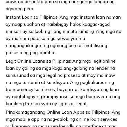
araw, na perpekto para sa mga nangangailangan ng
agarang pera.
Instant Loan sa Pilipinas: Ang mga instant loan naman
ay naaprubahan at naibibigay halos kaagad-agad,
minsan ay sa loob ng ilang minuto lamang. Ang mga ito
ay mainam para sa mga sitwasyon na
nangangailangan ng agarang pera at mabilisang
proseso ng pag-apruba.
Legit Online Loans sa Pilipinas: Ang mga legit online
loan ay galing sa mga kagalang-galang na lender na
sumusunod sa mga legal na proseso at may malinaw
na mga tuntunin at kundisyon. Ang pagkakaroon ng
transparency sa interes, bayarin, at kondisyon ng loan
ay nagbibigay ng kumpiyansa sa mga borrower na ang
kanilang transaksyon ay ligtas at legal.
Pinakamagandang Online Loan Apps sa Pilipinas: Ang
mga mobile app na nag-aalok ng online loan services
ay karaniwang may user-friendly na interface at mga