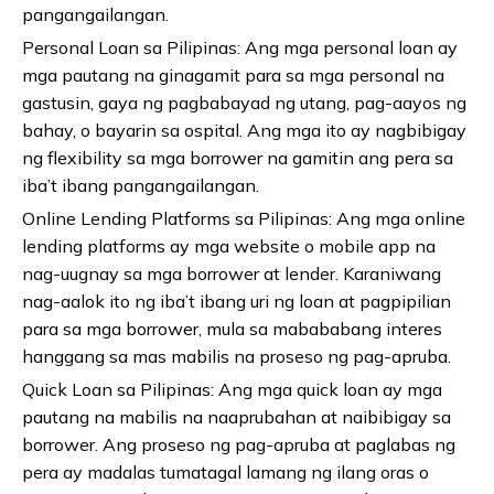
pangangailangan.
Personal Loan sa Pilipinas: Ang mga personal loan ay
mga pautang na ginagamit para sa mga personal na
gastusin, gaya ng pagbabayad ng utang, pag-aayos ng
bahay, o bayarin sa ospital. Ang mga ito ay nagbibigay
ng flexibility sa mga borrower na gamitin ang pera sa
iba’t ibang pangangailangan.
Online Lending Platforms sa Pilipinas: Ang mga online
lending platforms ay mga website o mobile app na
nag-uugnay sa mga borrower at lender. Karaniwang
nag-aalok ito ng iba’t ibang uri ng loan at pagpipilian
para sa mga borrower, mula sa mabababang interes
hanggang sa mas mabilis na proseso ng pag-apruba.
Quick Loan sa Pilipinas: Ang mga quick loan ay mga
pautang na mabilis na naaprubahan at naibibigay sa
borrower. Ang proseso ng pag-apruba at paglabas ng
pera ay madalas tumatagal lamang ng ilang oras o