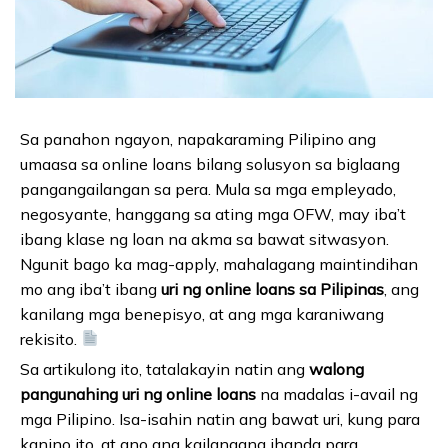
Sa panahon ngayon, napakaraming Pilipino ang
umaasa sa online loans bilang solusyon sa biglaang
pangangailangan sa pera. Mula sa mga empleyado,
negosyante, hanggang sa ating mga OFW, may iba’t
ibang klase ng loan na akma sa bawat sitwasyon.
Ngunit bago ka mag-apply, mahalagang maintindihan
mo ang iba’t ibang
uri ng online loans sa Pilipinas
, ang
kanilang mga benepisyo, at ang mga karaniwang
rekisito.
Sa artikulong ito, tatalakayin natin ang
walong
pangunahing uri ng online loans
na madalas i-avail ng
mga Pilipino. Isa-isahin natin ang bawat uri, kung para
kanino ito, at ano ang kailangang ihanda para