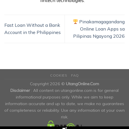
fintech technologies.
Pinakamagagandang
Fast Loan Without a Bank
Online Loan Apps sa
Account in the Philippines
Pilipinas Ngayong 2026
COOKIES
FAQ
Copyright 2026 ©
UtangOnline.Com
Disclaimer
: All content on utangonline.com is for general
informational purposes only. While we aim to keep
information accurate and up to date, we make no guarantees
of completeness or reliability. Use any information at your own
risk.