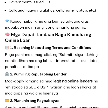
Government-issued IDs
Collateral (gaya ng alahas, cellphone, laptop, etc.)
Kapag naibalik mo ang loan sa takdang oras,
mababawi mo rin ang iyong isinanlang gamit.
Mga Dapat Tandaan Bago Kumuha ng
Online Loan
1. Basahing Mabuti ang Terms and Conditions
Bago pumirma o mag-click ng “Submit,” siguraduhing
naintindihan mo ang lahat – interest rates, due dates,
penalties, at iba pa.
2. Pumili ng Reputableng Lender
Mag-apply lamang sa mga
legit na online lenders
na
rehistrado sa SEC o BSP. Iwasan ang loan sharks at
mga apps na walang lisensya.
3. Planuhin ang Pagbabayad
Ang loan ay hindi libreng pera. Siguraduhin mong may