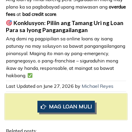
plano ka sa pagbabayad upang maiwasan ang
overdue
fees
at
bad credit score
.
Konklusyon: Piliin ang Tamang Uri ng Loan
Para sa Iyong Pangangailangan
Ang dami ng pagpipilian sa online loans ay isang
patunay na may solusyon sa bawat pangangailangang
pinansyal. Maging ito man ay pang-emergency,
pangnegosyo, o pang-franchise – siguraduhin mong
ikaw ay handa, responsable, at maingat sa bawat
hakbang.
Last Updated on June 27, 2026 by
Michael Reyes
MAG LOAN MULI
Related posts: