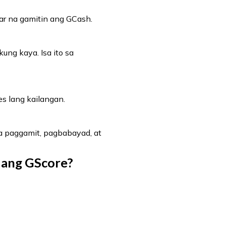
ar na gamitin ang GCash.
ng kaya. Isa ito sa
es lang kailangan.
a paggamit, pagbabayad, at
 ang GScore?