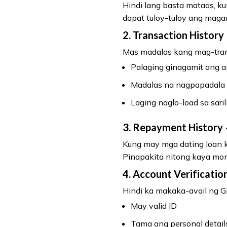
Hindi lang basta mataas, k
dapat tuloy-tuloy ang mag
2.
Transaction History
Mas madalas kang mag-trans
Palaging ginagamit ang a
Madalas na nagpapadala 
Laging naglo-load sa sarili
3.
Repayment History
Kung may mga dating loan k
Pinapakita nitong kaya mo
4.
Account Verificatio
Hindi ka makaka-avail ng 
May valid ID
Tama ang personal detail