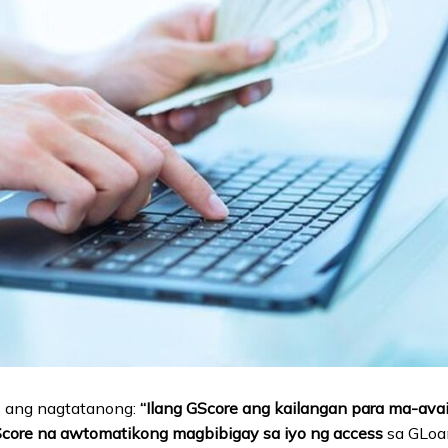
 ang nagtatanong:
“Ilang GScore ang kailangan para ma-ava
core na awtomatikong magbibigay sa iyo ng access
sa GLoan