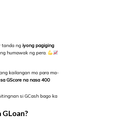
y tanda ng
iyong pagiging
ong humawak ng pera.
 ang kailangan mo para ma-
sa GScore na nasa 400
itingnan si GCash bago ka
a GLoan?