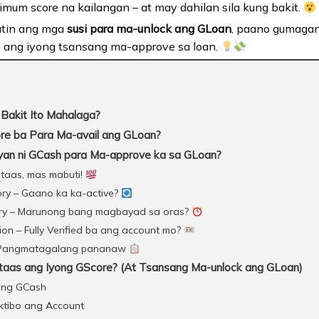
mum score na kailangan – at may dahilan sila kung bakit.
natin ang mga
susi para ma-unlock ang GLoan
, paano gumagan
ang iyong tsansang ma-approve sa loan.
Bakit Ito Mahalaga?
e ba Para Ma-avail ang GLoan?
an ni GCash para Ma-approve ka sa GLoan?
taas, mas mabuti!
tory – Gaano ka ka-active?
ory – Marunong bang magbayad sa oras?
tion – Fully Verified ba ang account mo?
e – Pangmatagalang pananaw
as ang Iyong GScore? (At Tsansang Ma-unlock ang GLoan)
 ang GCash
Aktibo ang Account