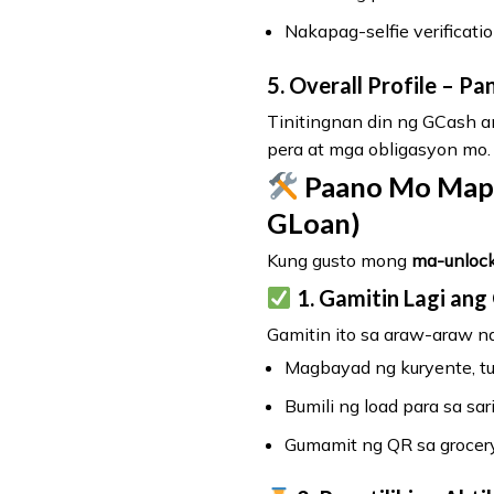
Nakapag-selfie verificati
5.
Overall Profile
– Pa
Tinitingnan din ng GCash 
pera at mga obligasyon mo.
Paano Mo Mapa
GLoan)
Kung gusto mong
ma-unloc
1.
Gamitin Lagi ang
Gamitin ito sa araw-araw n
Magbayad ng kuryente, tub
Bumili ng load para sa sar
Gumamit ng QR sa grocery,