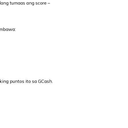
 lang tumaas ang score –
imbawa:
king puntos ito sa GCash.