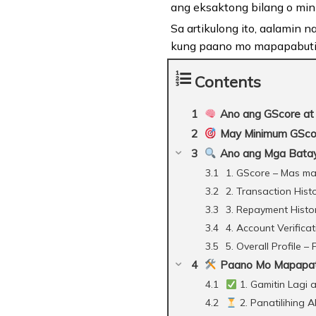
ang eksaktong bilang o mini
Sa artikulong ito, aalamin 
kung paano mo mapapabuti 
Contents
Ano ang GScore at 
May Minimum GScor
Ano ang Mga Batay
1. GScore – Mas ma
2. Transaction His
3. Repayment Hist
4. Account Verifica
5. Overall Profil
Paano Mo Mapapata
1. Gamitin Lagi
2. Panatilihing 