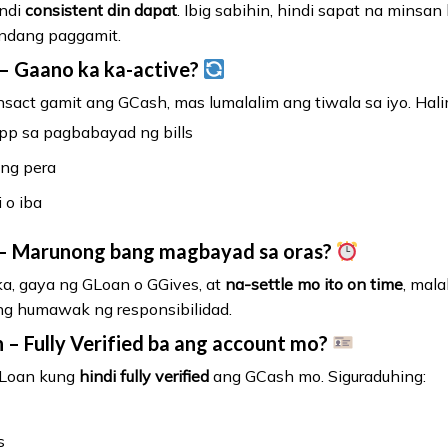
undi
consistent din dapat
. Ibig sabihin, hindi sapat na minsan
andang paggamit.
– Gaano ka ka-active?
act gamit ang GCash, mas lumalalim ang tiwala sa iyo. Hal
pp sa pagbabayad ng bills
ng pera
 o iba
– Marunong bang magbayad sa oras?
a, gaya ng GLoan o GGives, at
na-settle mo ito on time
, mala
ng humawak ng responsibilidad.
n
– Fully Verified ba ang account mo?
GLoan kung
hindi fully verified
ang GCash mo. Siguraduhing:
s