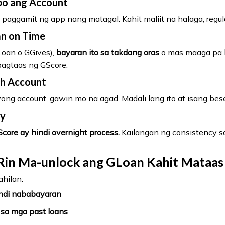
ibo ang Account
paggamit ng app nang matagal. Kahit maliit na halaga, regul
n on Time
Loan o GGives),
bayaran ito sa takdang oras
o mas maaga pa ku
pagtaas ng GScore.
sh Account
iyong account, gawin mo na agad. Madali lang ito at isang bes
ey
core ay hindi overnight process.
Kailangan ng consistency s
 Rin Ma-unlock ang GLoan Kahit Mataas
ahilan:
indi nababayaran
sa mga past loans