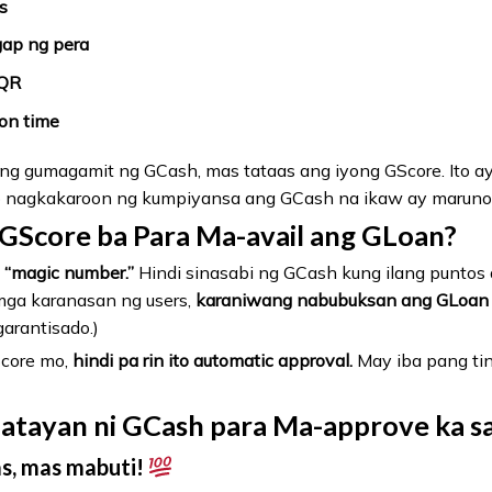
s
ap ng pera
 QR
on time
ng gumagamit ng GCash, mas tataas ang iyong GScore. Ito a
to nagkakaroon ng kumpiyansa ang GCash na ikaw ay marun
Score ba Para Ma-avail ang GLoan?
 “magic number.”
Hindi sinasabi ng GCash kung ilang puntos
mga karanasan ng users,
karaniwang nabubuksan ang GLoan 
garantisado.)
Score mo,
hindi pa rin ito automatic approval.
May iba pang tin
atayan ni GCash para Ma-approve ka s
s, mas mabuti!