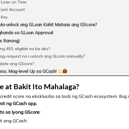
 Loan on Time
GCash Account
 Key
 Ma-unlock ang GLoan Kahit Mataas ang GScore?
ghanda sa GLoan Approval
 Itanong)
 450, eligible na ba ako?
-request na i-unlock ang GLoan manually?
date ang GScore?
so, Mag-level Up sa GCash!
 at Bakit Ito Mahalaga?
 credit score na eksklusibo sa loob ng GCash ecosystem. Ibig 
mit ng GCash app.
o sa Iyong GScore:
t ang GCash