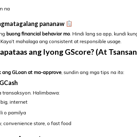
on na
ngmatagalang pananaw
ang
buong financial behavior mo
. Hindi lang sa app, kundi ku
 Kaya’t mahalaga ang consistent at responsible usage.
pataas ang Iyong GScore? (At Tsansan
k ang GLoan at ma-approve
, sundin ang mga tips na ito:
 GCash
a transaksyon. Halimbawa:
ig, internet
ili o pamilya
 convenience store, o fast food