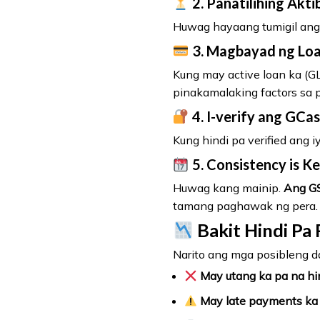
2.
Panatilihing Akt
Huwag hayaang tumigil ang 
3.
Magbayad ng Loa
Kung may active loan ka (G
pinakamalaking factors sa 
4.
I-verify ang GCa
Kung hindi pa verified ang 
5.
Consistency is K
Huwag kang mainip.
Ang GS
tamang paghawak ng pera.
Bakit Hindi Pa
Narito ang mga posibleng d
May utang ka pa na h
May late payments ka 