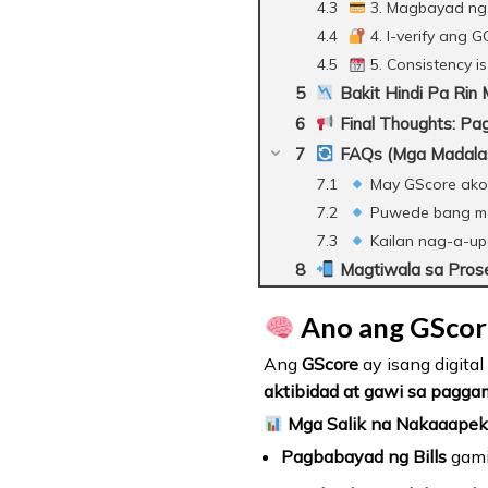
3. Magbayad ng
4. I-verify ang 
5. Consistency is
Bakit Hindi Pa Rin
Final Thoughts: Pa
FAQs (Mga Madalas
May GScore akong
Puwede bang mag
Kailan nag-a-up
Magtiwala sa Prose
Ano ang GScore
Ang
GScore
ay isang digital
aktibidad at gawi sa pagga
Mga Salik na Nakaaapekt
Pagbabayad ng Bills
gami