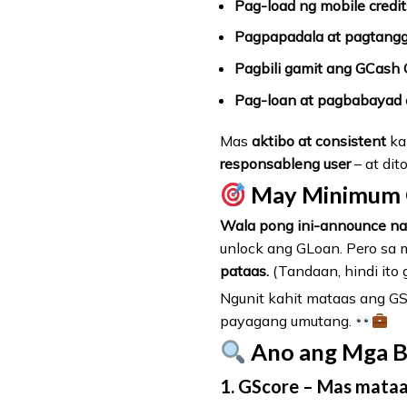
Pag-load ng mobile credit
Pagpapadala at pagtangg
Pagbili gamit ang GCash
Pag-loan at pagbabayad 
Mas
aktibo at consistent
ka
responsableng user
– at di
May Minimum G
Wala pong ini-announce na
unlock ang GLoan. Pero sa 
pataas.
(Tandaan, hindi ito 
Ngunit kahit mataas ang G
payagang umutang.
Ano ang Mga B
1.
GScore
– Mas mataa