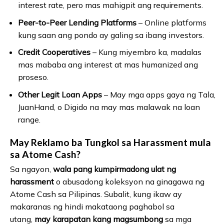
interest rate, pero mas mahigpit ang requirements.
Peer-to-Peer Lending Platforms
– Online platforms
kung saan ang pondo ay galing sa ibang investors.
Credit Cooperatives
– Kung miyembro ka, madalas
mas mababa ang interest at mas humanized ang
proseso.
Other Legit Loan Apps
– May mga apps gaya ng Tala,
JuanHand, o Digido na may mas malawak na loan
range.
May Reklamo ba Tungkol sa Harassment mula
sa Atome Cash?
Sa ngayon,
wala pang kumpirmadong ulat ng
harassment
o abusadong koleksyon na ginagawa ng
Atome Cash sa Pilipinas. Subalit, kung ikaw ay
makaranas ng hindi makataong paghabol sa
utang,
may karapatan kang magsumbong
sa mga