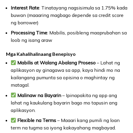
Interest Rate
: Tinatayang nagsisimula sa 1.75% kada
buwan (maaaring magbago depende sa credit score
ng borrower)
Processing Time
: Mabilis, posibleng maaprubahan sa
loob ng isang araw
Mga Kahalihalinaang Benepisyo
Mabilis at Walang Abalang Proseso
– Lahat ng
aplikasyon ay ginagawa sa app, kaya hindi mo na
kailangang pumunta sa opisina o maghintay ng
matagal.
Malinaw na Bayarin
– Ipinapakita ng app ang
lahat ng kaukulang bayarin bago mo tapusin ang
aplikasyon.
Flexible na Terms
– Maaari kang pumili ng loan
term na tugma sa iyong kakayahang magbayad.