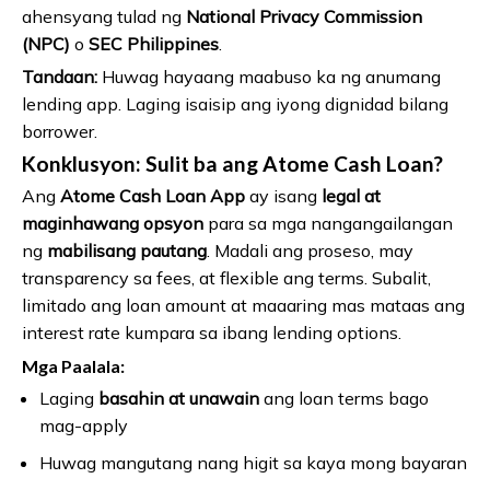
ahensyang tulad ng
National Privacy Commission
(NPC)
o
SEC Philippines
.
Tandaan:
Huwag hayaang maabuso ka ng anumang
lending app. Laging isaisip ang iyong dignidad bilang
borrower.
Konklusyon: Sulit ba ang Atome Cash Loan?
Ang
Atome Cash Loan App
ay isang
legal at
maginhawang opsyon
para sa mga nangangailangan
ng
mabilisang pautang
. Madali ang proseso, may
transparency sa fees, at flexible ang terms. Subalit,
limitado ang loan amount at maaaring mas mataas ang
interest rate kumpara sa ibang lending options.
Mga Paalala:
Laging
basahin at unawain
ang loan terms bago
mag-apply
Huwag mangutang nang higit sa kaya mong bayaran