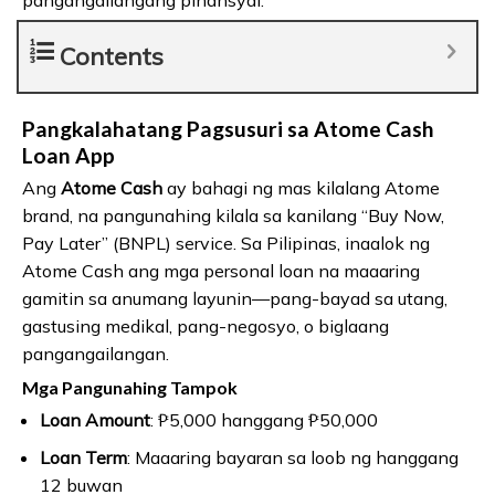
Contents
Pangkalahatang Pagsusuri sa Atome Cash
Loan App
Ang
Atome Cash
ay bahagi ng mas kilalang Atome
brand, na pangunahing kilala sa kanilang “Buy Now,
Pay Later” (BNPL) service. Sa Pilipinas, inaalok ng
Atome Cash ang mga personal loan na maaaring
gamitin sa anumang layunin—pang-bayad sa utang,
gastusing medikal, pang-negosyo, o biglaang
pangangailangan.
Mga Pangunahing Tampok
Loan Amount
: ₱5,000 hanggang ₱50,000
Loan Term
: Maaaring bayaran sa loob ng hanggang
12 buwan