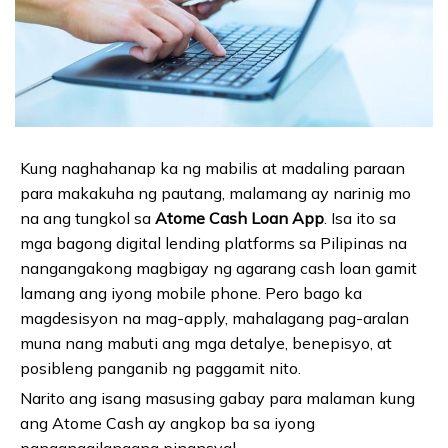
Kung naghahanap ka ng mabilis at madaling paraan
para makakuha ng pautang, malamang ay narinig mo
na ang tungkol sa
Atome Cash Loan App
. Isa ito sa
mga bagong digital lending platforms sa Pilipinas na
nangangakong magbigay ng agarang cash loan gamit
lamang ang iyong mobile phone. Pero bago ka
magdesisyon na mag-apply, mahalagang pag-aralan
muna nang mabuti ang mga detalye, benepisyo, at
posibleng panganib ng paggamit nito.
Narito ang isang masusing gabay para malaman kung
ang Atome Cash ay angkop ba sa iyong
pangangailangang pinansyal.