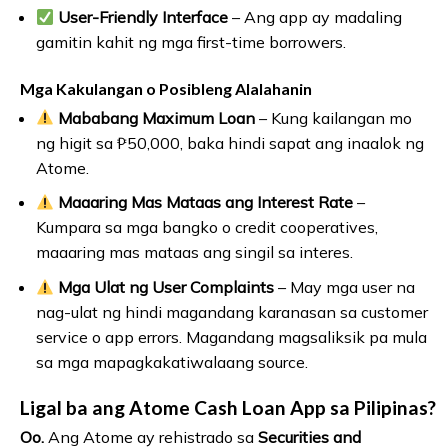
User-Friendly Interface
– Ang app ay madaling
gamitin kahit ng mga first-time borrowers.
Mga Kakulangan o Posibleng Alalahanin
Mababang Maximum Loan
– Kung kailangan mo
ng higit sa ₱50,000, baka hindi sapat ang inaalok ng
Atome.
Maaaring Mas Mataas ang Interest Rate
–
Kumpara sa mga bangko o credit cooperatives,
maaaring mas mataas ang singil sa interes.
Mga Ulat ng User Complaints
– May mga user na
nag-ulat ng hindi magandang karanasan sa customer
service o app errors. Magandang magsaliksik pa mula
sa mga mapagkakatiwalaang source.
Ligal ba ang Atome Cash Loan App sa Pilipinas?
Oo.
Ang Atome ay rehistrado sa
Securities and