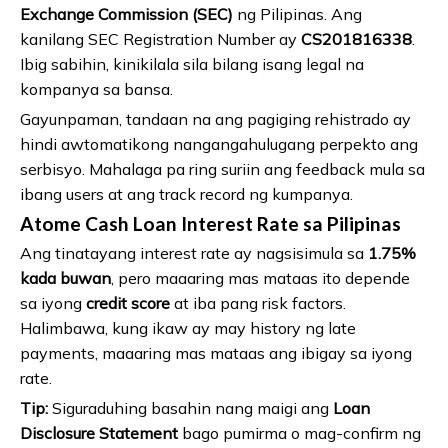
Exchange Commission (SEC)
ng Pilipinas. Ang
kanilang SEC Registration Number ay
CS201816338
.
Ibig sabihin, kinikilala sila bilang isang legal na
kompanya sa bansa.
Gayunpaman, tandaan na ang pagiging rehistrado ay
hindi awtomatikong nangangahulugang perpekto ang
serbisyo. Mahalaga pa ring suriin ang feedback mula sa
ibang users at ang track record ng kumpanya.
Atome Cash Loan Interest Rate sa Pilipinas
Ang tinatayang interest rate ay nagsisimula sa
1.75%
kada buwan
, pero maaaring mas mataas ito depende
sa iyong
credit score
at iba pang risk factors.
Halimbawa, kung ikaw ay may history ng late
payments, maaaring mas mataas ang ibigay sa iyong
rate.
Tip:
Siguraduhing basahin nang maigi ang
Loan
Disclosure Statement
bago pumirma o mag-confirm ng