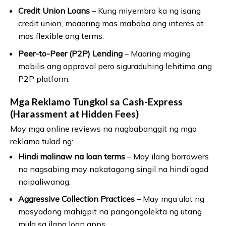
Credit Union Loans
– Kung miyembro ka ng isang
credit union, maaaring mas mababa ang interes at
mas flexible ang terms.
Peer-to-Peer (P2P) Lending
– Maaring maging
mabilis ang approval pero siguraduhing lehitimo ang
P2P platform.
Mga Reklamo Tungkol sa Cash-Express
(Harassment at Hidden Fees)
May mga online reviews na nagbabanggit ng mga
reklamo tulad ng:
Hindi malinaw na loan terms
– May ilang borrowers
na nagsabing may nakatagong singil na hindi agad
naipaliwanag.
Aggressive Collection Practices
– May mga ulat ng
masyadong mahigpit na pangongolekta ng utang
mula sa ilang loan apps.