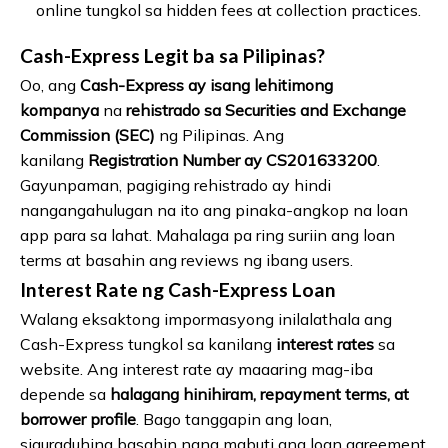
online tungkol sa hidden fees at collection practices.
Cash-Express Legit ba sa Pilipinas?
Oo, ang
Cash-Express ay isang lehitimong
kompanya
na
rehistrado sa Securities and Exchange
Commission (SEC)
ng Pilipinas. Ang
kanilang
Registration Number ay CS201633200
.
Gayunpaman, pagiging rehistrado ay hindi
nangangahulugan na ito ang pinaka-angkop na loan
app para sa lahat. Mahalaga pa ring suriin ang loan
terms at basahin ang reviews ng ibang users.
Interest Rate ng Cash-Express Loan
Walang eksaktong impormasyong inilalathala ang
Cash-Express tungkol sa kanilang
interest rates
sa
website. Ang interest rate ay maaaring mag-iba
depende sa
halagang hinihiram, repayment terms, at
borrower profile
. Bago tanggapin ang loan,
siguraduhing basahin nang mabuti ang loan agreement