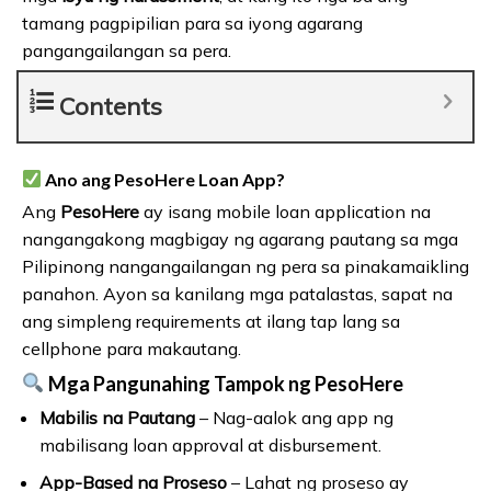
tamang pagpipilian para sa iyong agarang
pangangailangan sa pera.
Contents
Ano ang PesoHere Loan App?
Ang
PesoHere
ay isang mobile loan application na
nangangakong magbigay ng agarang pautang sa mga
Pilipinong nangangailangan ng pera sa pinakamaikling
panahon. Ayon sa kanilang mga patalastas, sapat na
ang simpleng requirements at ilang tap lang sa
cellphone para makautang.
Mga Pangunahing Tampok ng PesoHere
Mabilis na Pautang
– Nag-aalok ang app ng
mabilisang loan approval at disbursement.
App-Based na Proseso
– Lahat ng proseso ay