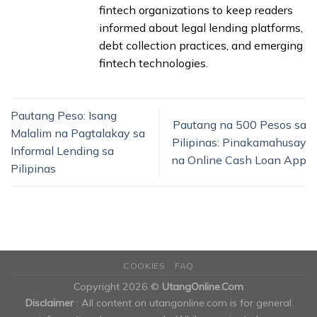
fintech organizations to keep readers
informed about legal lending platforms,
debt collection practices, and emerging
fintech technologies.
Pautang Peso: Isang
Pautang na 500 Pesos sa
Malalim na Pagtalakay sa
Pilipinas: Pinakamahusay
Informal Lending sa
na Online Cash Loan App
Pilipinas
COOKIES
FAQ
Copyright 2026 ©
UtangOnline.Com
Disclaimer
: All content on utangonline.com is for general