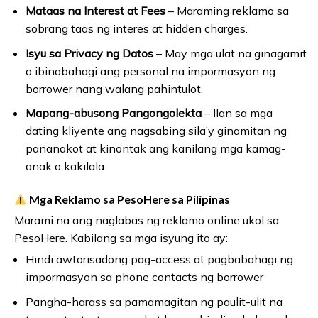
Mataas na Interest at Fees
– Maraming reklamo sa
sobrang taas ng interes at hidden charges.
Isyu sa Privacy ng Datos
– May mga ulat na ginagamit
o ibinabahagi ang personal na impormasyon ng
borrower nang walang pahintulot.
Mapang-abusong Pangongolekta
– Ilan sa mga
dating kliyente ang nagsabing sila’y ginamitan ng
pananakot at kinontak ang kanilang mga kamag-
anak o kakilala.
Mga Reklamo sa PesoHere sa Pilipinas
Marami na ang naglabas ng reklamo online ukol sa
PesoHere. Kabilang sa mga isyung ito ay:
Hindi awtorisadong pag-access at pagbabahagi ng
impormasyon sa phone contacts ng borrower
Pangha-harass sa pamamagitan ng paulit-ulit na