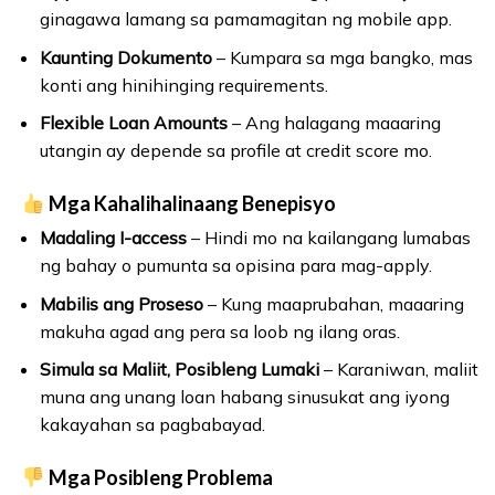
ginagawa lamang sa pamamagitan ng mobile app.
Kaunting Dokumento
– Kumpara sa mga bangko, mas
konti ang hinihinging requirements.
Flexible Loan Amounts
– Ang halagang maaaring
utangin ay depende sa profile at credit score mo.
Mga Kahalihalinaang Benepisyo
Madaling I-access
– Hindi mo na kailangang lumabas
ng bahay o pumunta sa opisina para mag-apply.
Mabilis ang Proseso
– Kung maaprubahan, maaaring
makuha agad ang pera sa loob ng ilang oras.
Simula sa Maliit, Posibleng Lumaki
– Karaniwan, maliit
muna ang unang loan habang sinusukat ang iyong
kakayahan sa pagbabayad.
Mga Posibleng Problema