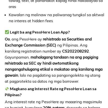
tawag, text, at pananakot kapag hindi nakabayad sa
oras
Kawalan ng malinaw na paliwanag tungkol sa aktwal
na interes at hidden fees
Legit ba ang PesoHere Loan App?
Oo
, ang PesoHere ay
rehistrado sa Securities and
Exchange Commission (SEC)
ng Pilipinas. Ang
kanilang registration number ay
CS202208292
.
Gayunpaman,
mahalagang tandaan na ang pagiging
rehistrado sa SEC ay hindi awtomatikong
nangangahulugang etikal o makatao ang kanilang mga
gawain
, lalo na pagdating sa pangongolekta ng utang
at pagprotekta sa datos ng mga borrower.
Magkano ang Interest Rate ng PesoHere Loan sa
Pilipinas?
Ang interest rate ng PesoHere ay maaaring magsimula
sa humigit-kumulang
20% pataas
, depende sa halaga