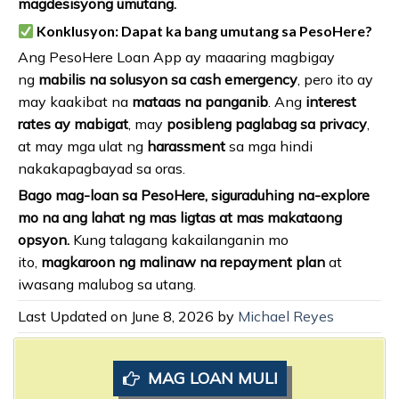
magdesisyong umutang.
Konklusyon: Dapat ka bang umutang sa PesoHere?
Ang PesoHere Loan App ay maaaring magbigay
ng
mabilis na solusyon sa cash emergency
, pero ito ay
may kaakibat na
mataas na panganib
. Ang
interest
rates ay mabigat
, may
posibleng paglabag sa privacy
,
at may mga ulat ng
harassment
sa mga hindi
nakakapagbayad sa oras.
Bago mag-loan sa PesoHere, siguraduhing na-explore
mo na ang lahat ng mas ligtas at mas makataong
opsyon.
Kung talagang kakailanganin mo
ito,
magkaroon ng malinaw na repayment plan
at
iwasang malubog sa utang.
Last Updated on June 8, 2026 by
Michael Reyes
MAG LOAN MULI