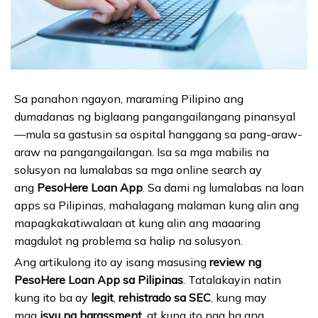
Sa panahon ngayon, maraming Pilipino ang
dumadanas ng biglaang pangangailangang pinansyal
—mula sa gastusin sa ospital hanggang sa pang-araw-
araw na pangangailangan. Isa sa mga mabilis na
solusyon na lumalabas sa mga online search ay
ang
PesoHere Loan App
. Sa dami ng lumalabas na loan
apps sa Pilipinas, mahalagang malaman kung alin ang
mapagkakatiwalaan at kung alin ang maaaring
magdulot ng problema sa halip na solusyon.
Ang artikulong ito ay isang masusing
review ng
PesoHere Loan App sa Pilipinas
. Tatalakayin natin
kung ito ba ay
legit
,
rehistrado sa SEC
, kung may
mga
isyu ng harassment
, at kung ito nga ba ang