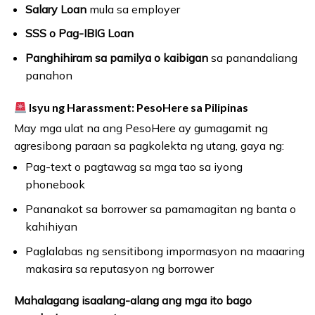
Salary Loan
mula sa employer
SSS o Pag-IBIG Loan
Panghihiram sa pamilya o kaibigan
sa panandaliang
panahon
Isyu ng Harassment: PesoHere sa Pilipinas
May mga ulat na ang PesoHere ay gumagamit ng
agresibong paraan sa pagkolekta ng utang, gaya ng:
Pag-text o pagtawag sa mga tao sa iyong
phonebook
Pananakot sa borrower sa pamamagitan ng banta o
kahihiyan
Paglalabas ng sensitibong impormasyon na maaaring
makasira sa reputasyon ng borrower
Mahalagang isaalang-alang ang mga ito bago