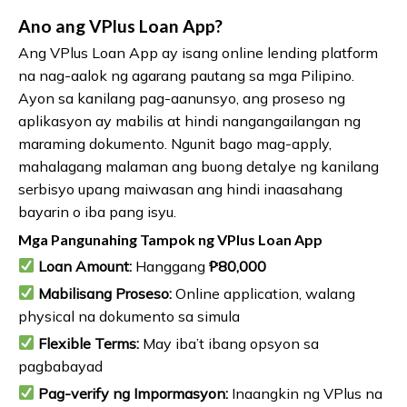
Ano ang VPlus Loan App?
Ang VPlus Loan App ay isang online lending platform
na nag-aalok ng agarang pautang sa mga Pilipino.
Ayon sa kanilang pag-aanunsyo, ang proseso ng
aplikasyon ay mabilis at hindi nangangailangan ng
maraming dokumento. Ngunit bago mag-apply,
mahalagang malaman ang buong detalye ng kanilang
serbisyo upang maiwasan ang hindi inaasahang
bayarin o iba pang isyu.
Mga Pangunahing Tampok ng VPlus Loan App
Loan Amount:
Hanggang
₱80,000
Mabilisang Proseso:
Online application, walang
physical na dokumento sa simula
Flexible Terms:
May iba’t ibang opsyon sa
pagbabayad
Pag-verify ng Impormasyon:
Inaangkin ng VPlus na