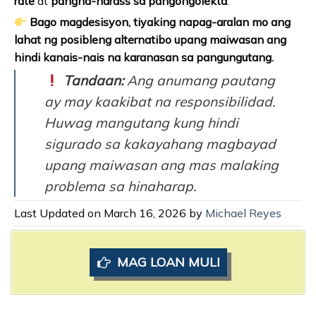
rate
at
pangha-harass sa pangongolekta
.
Bago magdesisyon, tiyaking napag-aralan mo ang
lahat ng posibleng alternatibo upang maiwasan ang
hindi kanais-nais na karanasan sa pangungutang.
Tandaan:
Ang anumang pautang
ay may kaakibat na responsibilidad.
Huwag mangutang kung hindi
sigurado sa kakayahang magbayad
upang maiwasan ang mas malaking
problema sa hinaharap.
Last Updated on March 16, 2026 by
Michael Reyes
MAG LOAN MULI