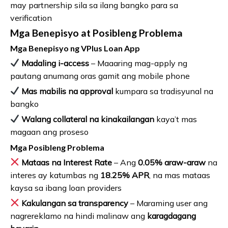
may partnership sila sa ilang bangko para sa
verification
Mga Benepisyo at Posibleng Problema
Mga Benepisyo ng VPlus Loan App
Madaling i-access
– Maaaring mag-apply ng
pautang anumang oras gamit ang mobile phone
Mas mabilis na approval
kumpara sa tradisyunal na
bangko
Walang collateral na kinakailangan
kaya’t mas
magaan ang proseso
Mga Posibleng Problema
Mataas na Interest Rate
– Ang
0.05% araw-araw
na
interes ay katumbas ng
18.25% APR
, na mas mataas
kaysa sa ibang loan providers
Kakulangan sa transparency
– Maraming user ang
nagrereklamo na hindi malinaw ang
karagdagang