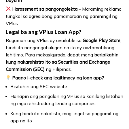
bayarin
Harassment sa pangongolekta
– Maraming reklamo
tungkol sa agresibong pamamaraan ng paniningil ng
VPlus
Legal ba ang VPlus Loan App?
Bagaman ang VPlus ay available sa
Google Play Store
,
hindi ito nangangahulugan na ito ay awtomatikong
lehitimo. Para makasigurado, dapat mong
beripikahin
kung nakarehistro ito sa Securities and Exchange
Commission (SEC)
ng Pilipinas.
Paano i-check ang legitimacy ng loan app?
Bisitahin ang SEC website
Hanapin ang pangalan ng VPlus sa kanilang listahan
ng mga rehistradong lending companies
Kung hindi ito nakalista, mag-ingat sa paggamit ng
app na ito