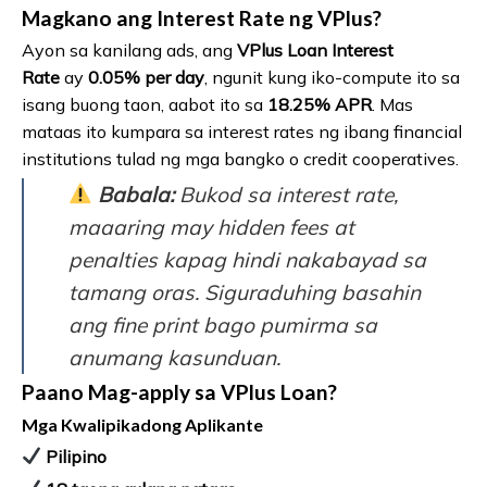
Magkano ang Interest Rate ng VPlus?
Ayon sa kanilang ads, ang
VPlus Loan Interest
Rate
ay
0.05% per day
, ngunit kung iko-compute ito sa
isang buong taon, aabot ito sa
18.25% APR
. Mas
mataas ito kumpara sa interest rates ng ibang financial
institutions tulad ng mga bangko o credit cooperatives.
Babala:
Bukod sa interest rate,
maaaring may hidden fees at
penalties kapag hindi nakabayad sa
tamang oras. Siguraduhing basahin
ang fine print bago pumirma sa
anumang kasunduan.
Paano Mag-apply sa VPlus Loan?
Mga Kwalipikadong Aplikante
Pilipino