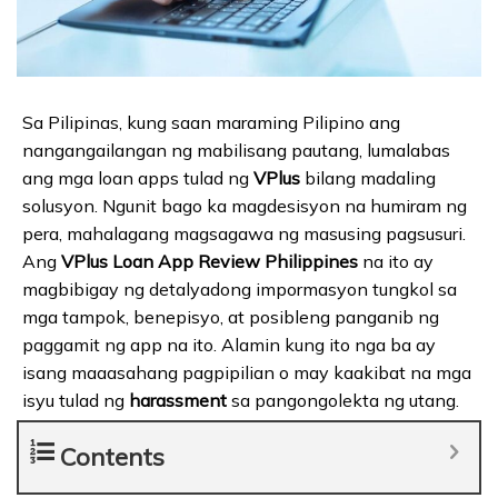
Sa Pilipinas, kung saan maraming Pilipino ang
nangangailangan ng mabilisang pautang, lumalabas
ang mga loan apps tulad ng
VPlus
bilang madaling
solusyon. Ngunit bago ka magdesisyon na humiram ng
pera, mahalagang magsagawa ng masusing pagsusuri.
Ang
VPlus Loan App Review Philippines
na ito ay
magbibigay ng detalyadong impormasyon tungkol sa
mga tampok, benepisyo, at posibleng panganib ng
paggamit ng app na ito. Alamin kung ito nga ba ay
isang maaasahang pagpipilian o may kaakibat na mga
isyu tulad ng
harassment
sa pangongolekta ng utang.
Contents