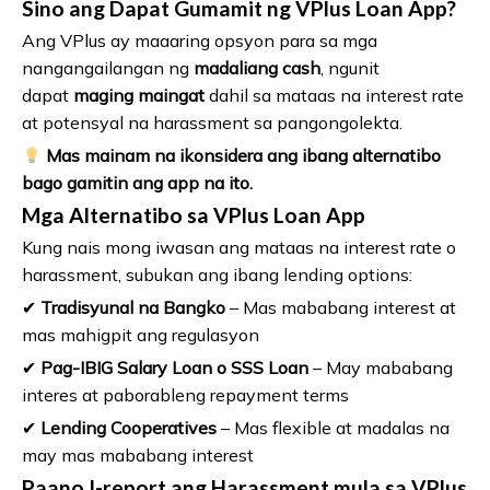
Sino ang Dapat Gumamit ng VPlus Loan App?
Ang VPlus ay maaaring opsyon para sa mga
nangangailangan ng
madaliang cash
, ngunit
dapat
maging maingat
dahil sa mataas na interest rate
at potensyal na harassment sa pangongolekta.
Mas mainam na ikonsidera ang ibang alternatibo
bago gamitin ang app na ito.
Mga Alternatibo sa VPlus Loan App
Kung nais mong iwasan ang mataas na interest rate o
harassment, subukan ang ibang lending options:
✔
Tradisyunal na Bangko
– Mas mababang interest at
mas mahigpit ang regulasyon
✔
Pag-IBIG Salary Loan o SSS Loan
– May mababang
interes at paborableng repayment terms
✔
Lending Cooperatives
– Mas flexible at madalas na
may mas mababang interest
Paano I-report ang Harassment mula sa VPlus