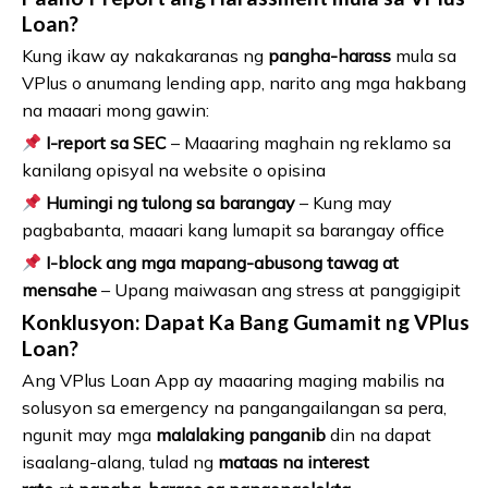
Loan?
Kung ikaw ay nakakaranas ng
pangha-harass
mula sa
VPlus o anumang lending app, narito ang mga hakbang
na maaari mong gawin:
I-report sa SEC
– Maaaring maghain ng reklamo sa
kanilang opisyal na website o opisina
Humingi ng tulong sa barangay
– Kung may
pagbabanta, maaari kang lumapit sa barangay office
I-block ang mga mapang-abusong tawag at
mensahe
– Upang maiwasan ang stress at panggigipit
Konklusyon: Dapat Ka Bang Gumamit ng VPlus
Loan?
Ang VPlus Loan App ay maaaring maging mabilis na
solusyon sa emergency na pangangailangan sa pera,
ngunit may mga
malalaking panganib
din na dapat
isaalang-alang, tulad ng
mataas na interest