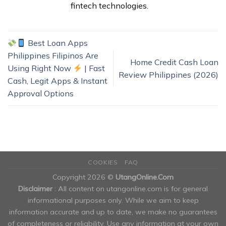
fintech technologies.
Best Loan Apps
Philippines Filipinos Are
Home Credit Cash Loan
Using Right Now
| Fast
Review Philippines (2026)
Cash, Legit Apps & Instant
Approval Options
COOKIES
FAQ
Copyright 2026 ©
UtangOnline.Com
Disclaimer
: All content on utangonline.com is for general
informational purposes only. While we aim to keep
information accurate and up to date, we make no guarantees
of completeness or reliability. Use any information at your own