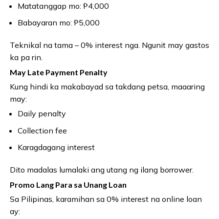
Matatanggap mo: ₱4,000
Babayaran mo: ₱5,000
Teknikal na tama – 0% interest nga. Ngunit may gastos
ka pa rin.
May Late Payment Penalty
Kung hindi ka makabayad sa takdang petsa, maaaring
may:
Daily penalty
Collection fee
Karagdagang interest
Dito madalas lumalaki ang utang ng ilang borrower.
Promo Lang Para sa Unang Loan
Sa Pilipinas, karamihan sa 0% interest na online loan
ay: