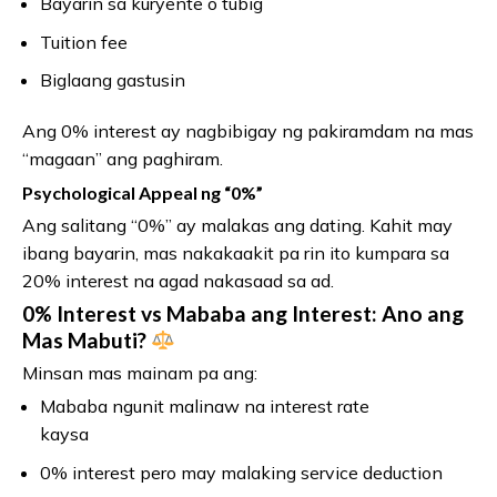
Bayarin sa kuryente o tubig
Tuition fee
Biglaang gastusin
Ang 0% interest ay nagbibigay ng pakiramdam na mas
“magaan” ang paghiram.
Psychological Appeal ng “0%”
Ang salitang “0%” ay malakas ang dating. Kahit may
ibang bayarin, mas nakakaakit pa rin ito kumpara sa
20% interest na agad nakasaad sa ad.
0% Interest vs Mababa ang Interest: Ano ang
Mas Mabuti?
Minsan mas mainam pa ang:
Mababa ngunit malinaw na interest rate
kaysa
0% interest pero may malaking service deduction