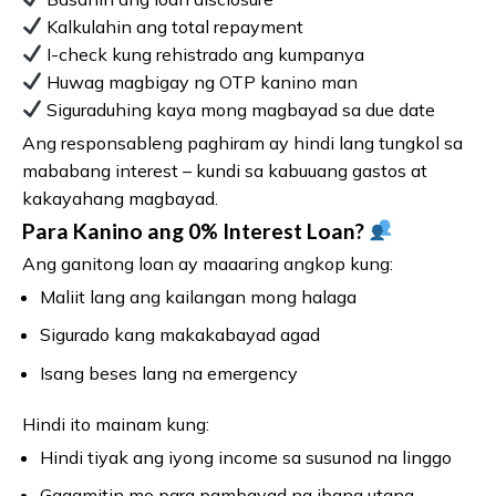
Kalkulahin ang total repayment
I-check kung rehistrado ang kumpanya
Huwag magbigay ng OTP kanino man
Siguraduhing kaya mong magbayad sa due date
Ang responsableng paghiram ay hindi lang tungkol sa
mababang interest – kundi sa kabuuang gastos at
kakayahang magbayad.
Para Kanino ang 0% Interest Loan?
Ang ganitong loan ay maaaring angkop kung:
Maliit lang ang kailangan mong halaga
Sigurado kang makakabayad agad
Isang beses lang na emergency
Hindi ito mainam kung:
Hindi tiyak ang iyong income sa susunod na linggo
Gagamitin mo para pambayad ng ibang utang