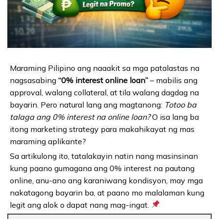
Maraming Pilipino ang naaakit sa mga patalastas na
nagsasabing
“0% interest online loan”
– mabilis ang
approval, walang collateral, at tila walang dagdag na
bayarin. Pero natural lang ang magtanong:
Totoo ba
talaga ang 0% interest na online loan?
O isa lang ba
itong marketing strategy para makahikayat ng mas
maraming aplikante?
Sa artikulong ito, tatalakayin natin nang masinsinan
kung paano gumagana ang 0% interest na pautang
online, anu-ano ang karaniwang kondisyon, may mga
nakatagong bayarin ba, at paano mo malalaman kung
legit ang alok o dapat nang mag-ingat.