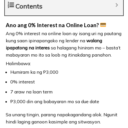
Contents
Ano ang 0% Interest na Online Loan?
Ang 0% interest na online loan ay isang uri ng pautang
kung saan ipinapangako ng lender na
walang
ipapatong na interes
sa halagang hiniram mo – basta’t
mabayaran mo ito sa loob ng itinakdang panahon.
Halimbawa:
Humiram ka ng ₱3,000
0% interest
7 araw na loan term
₱3,000 din ang babayaran mo sa due date
Sa unang tingin, parang napakagandang alok. Ngunit
hindi laging ganoon kasimple ang sitwasyon.