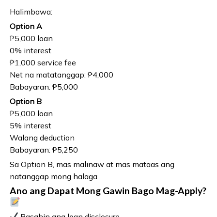
Halimbawa:
Option A
₱5,000 loan
0% interest
₱1,000 service fee
Net na matatanggap: ₱4,000
Babayaran: ₱5,000
Option B
₱5,000 loan
5% interest
Walang deduction
Babayaran: ₱5,250
Sa Option B, mas malinaw at mas mataas ang
natanggap mong halaga.
Ano ang Dapat Mong Gawin Bago Mag-Apply?
Basahin ang loan disclosure