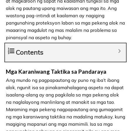
at magkaroon ng sapat na kaalaman tungkol sa mga
alok ng pautang upang maiwasan ang mga ito. Ang
wastong pag-intindi at kaalaman ay nagiging
pangunahing proteksyon laban sa mga pekeng alok na
maaaring magdulot ng mas malalim na problema sa
pinansyal na aspeto ng buhay.
Contents
Mga Karaniwang Taktika sa Pandaraya
Ang mundo ng pagpapautang ay puno ng iba’t ibang
alok, ngunit isa sa pinakamahalagang aspeto na dapat
isaalang-alang ay ang pagkilala sa mga pekeng alok
na naglalayong manlinlang at manakit sa mga tao.
Maraming mga pekeng nagpapautang ang gumagamit
ng mga karaniwang taktika na madaling matukoy, kung
magiging mapanuri ang mga mamimili. Isa sa mga