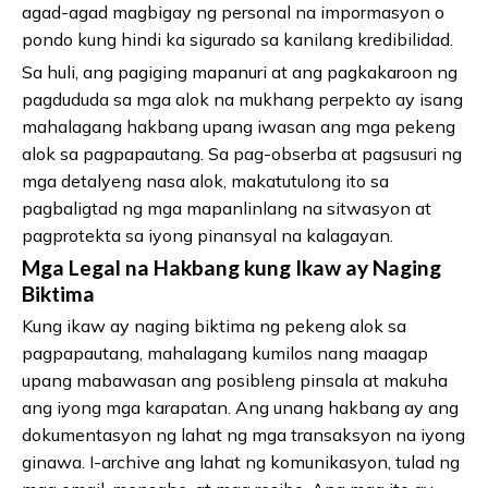
agad-agad magbigay ng personal na impormasyon o
pondo kung hindi ka sigurado sa kanilang kredibilidad.
Sa huli, ang pagiging mapanuri at ang pagkakaroon ng
pagdududa sa mga alok na mukhang perpekto ay isang
mahalagang hakbang upang iwasan ang mga pekeng
alok sa pagpapautang. Sa pag-obserba at pagsusuri ng
mga detalyeng nasa alok, makatutulong ito sa
pagbaligtad ng mga mapanlinlang na sitwasyon at
pagprotekta sa iyong pinansyal na kalagayan.
Mga Legal na Hakbang kung Ikaw ay Naging
Biktima
Kung ikaw ay naging biktima ng pekeng alok sa
pagpapautang, mahalagang kumilos nang maagap
upang mabawasan ang posibleng pinsala at makuha
ang iyong mga karapatan. Ang unang hakbang ay ang
dokumentasyon ng lahat ng mga transaksyon na iyong
ginawa. I-archive ang lahat ng komunikasyon, tulad ng