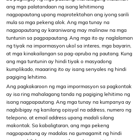
ang mga palatandaan ng isang lehitimong
nagpapautang upang maprotektahan ang iyong sarili
mula sa mga pekeng alok. Ang mga tunay na
nagpapautang ay karaniwang may malinaw na mga
tuntunin sa pagpapautang. Ang mga ito ay naglalaman
ng tiyak na impormasyon ukol sa interes, mga bayarin,
at mga kinakailangan sa pag-apruba ng pautang. Kung
ang mga tuntunin ay hindi tiyak o masyadong
kumplikado, maaaring ito ay isang senyales ng hindi
pagiging lehitimo.
Ang pagkakaroon ng mga impormasyon sa pagkontak
ay isa ring mahalagang tanda ng pagiging lehitimo ng
isang nagpapautang. Ang mga tunay na kumpanya ay
nagbibigay ng kanilang opisyal na address, numero ng
telepono, at email address upang madali silang
makontak. Sa kabaligtaran, ang mga pekeng
nagpapautang ay madalas na gumagamit ng hindi