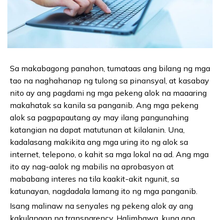
Sa makabagong panahon, tumataas ang bilang ng mga
tao na naghahanap ng tulong sa pinansyal, at kasabay
nito ay ang pagdami ng mga pekeng alok na maaaring
makahatak sa kanila sa panganib. Ang mga pekeng
alok sa pagpapautang ay may ilang pangunahing
katangian na dapat matutunan at kilalanin. Una,
kadalasang makikita ang mga uring ito ng alok sa
internet, telepono, o kahit sa mga lokal na ad. Ang mga
ito ay nag-aalok ng mabilis na aprobasyon at
mababang interes na tila kaakit-akit ngunit, sa
katunayan, nagdadala lamang ito ng mga panganib.
Isang malinaw na senyales ng pekeng alok ay ang
kakulangan ng transparency. Halimbawa, kung ang