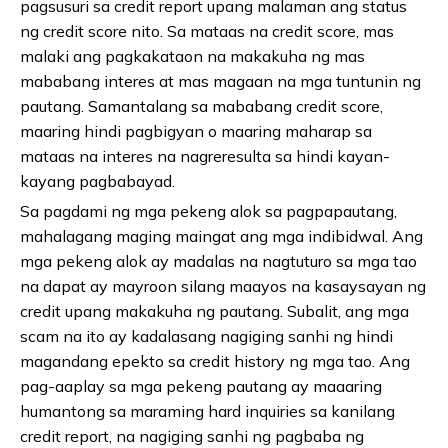
pagsusuri sa credit report upang malaman ang status
ng credit score nito. Sa mataas na credit score, mas
malaki ang pagkakataon na makakuha ng mas
mababang interes at mas magaan na mga tuntunin ng
pautang. Samantalang sa mababang credit score,
maaring hindi pagbigyan o maaring maharap sa
mataas na interes na nagreresulta sa hindi kayan-
kayang pagbabayad.
Sa pagdami ng mga pekeng alok sa pagpapautang,
mahalagang maging maingat ang mga indibidwal. Ang
mga pekeng alok ay madalas na nagtuturo sa mga tao
na dapat ay mayroon silang maayos na kasaysayan ng
credit upang makakuha ng pautang. Subalit, ang mga
scam na ito ay kadalasang nagiging sanhi ng hindi
magandang epekto sa credit history ng mga tao. Ang
pag-aaplay sa mga pekeng pautang ay maaaring
humantong sa maraming hard inquiries sa kanilang
credit report, na nagiging sanhi ng pagbaba ng