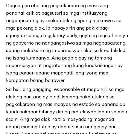
Dagdag pa rito, ang pagkakaroon ng masusing
pananaliksik at pagsusuri sa mga institusyong
nagpapautang ay makatutulong upang makaiwas sa
mga pekeng alok. Ipinapayo rin ang pakikipag-
ugnayan sa mga regulatory body, gaya ng mga ahensya
ng gobyerno na nangangasiwa sa mga nagpapautang,
upang makakuha ng impormasyon ukol sa kredibilidad
ng isang kumpanya. Ang pagbibigay ng tamang
impormasyon at pagtatanong kung kinakailangan ay
isang paraan upang mapanatili ang iyong mga
karapatan bilang borrower.
Sa huli, ang pagiging responsable at mapanuri sa mga
alok ng pautang ay hindi lamang nakatutulong sa
pagkakaroon ng mas maayos na estado sa pananalapi
kundi nakapagbibigay din ng proteksyon laban sa mga
scam. Ang mga alok na tila masyadong maganda
upang maging totoo ay dapat suriin nang may pag-
iingat. Ang pagkakaroon ng wastong kaalaman at