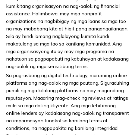
kumikitang organisasyon na nag-aalok ng financial
assistance. Halimbawa, may mga nonprofit
organizations na nagbibigay ng mga loans sa mga tao
na may mababang kita at higit pang pangangailangan.
Sila ay hindi lamang naglalayong kumita kundi
makatulong sa mga tao sa kanilang komunidad. Ang
mga organisasyong ito ay may mga programa na
nakatuon sa pagpapabuti ng kabuhayan at kadalasang
nag-aalok ng mga sensitibong terms.
Sa pag-usbong ng digital technology, maraming online
platforms ang nag-aalok ng mga pautang. Siguraduhing
pumili ng mga kilalang platforms na may magandang
reputasyon. Maaaring mag-check ng reviews at ratings
mula sa mga dating kliyente. Ang mga lehitimong
online lenders ay kadalasang nag-aalok ng transparent
na impormasyon tungkol sa kanilang terms at
conditions, na nagpapakita ng kanilang integridad.