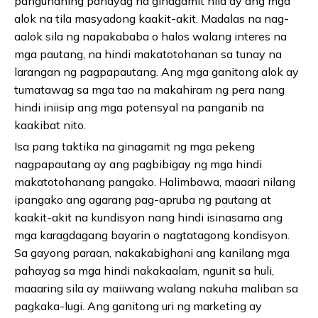
pangunahing pahayag na ginagamit nila ay ang mga
alok na tila masyadong kaakit-akit. Madalas na nag-
aalok sila ng napakababa o halos walang interes na
mga pautang, na hindi makatotohanan sa tunay na
larangan ng pagpapautang. Ang mga ganitong alok ay
tumatawag sa mga tao na makahiram ng pera nang
hindi iniisip ang mga potensyal na panganib na
kaakibat nito.
Isa pang taktika na ginagamit ng mga pekeng
nagpapautang ay ang pagbibigay ng mga hindi
makatotohanang pangako. Halimbawa, maaari nilang
ipangako ang agarang pag-apruba ng pautang at
kaakit-akit na kundisyon nang hindi isinasama ang
mga karagdagang bayarin o nagtatagong kondisyon.
Sa gayong paraan, nakakabighani ang kanilang mga
pahayag sa mga hindi nakakaalam, ngunit sa huli,
maaaring sila ay maiiwang walang nakuha maliban sa
pagkaka-lugi. Ang ganitong uri ng marketing ay