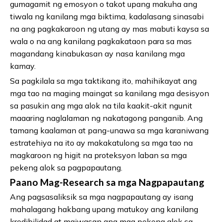
gumagamit ng emosyon o takot upang makuha ang
tiwala ng kanilang mga biktima, kadalasang sinasabi
na ang pagkakaroon ng utang ay mas mabuti kaysa sa
wala o na ang kanilang pagkakataon para sa mas
magandang kinabukasan ay nasa kanilang mga
kamay.
Sa pagkilala sa mga taktikang ito, mahihikayat ang
mga tao na maging maingat sa kanilang mga desisyon
sa pasukin ang mga alok na tila kaakit-akit ngunit
maaaring naglalaman ng nakatagong panganib. Ang
tamang kaalaman at pang-unawa sa mga karaniwang
estratehiya na ito ay makakatulong sa mga tao na
magkaroon ng higit na proteksyon laban sa mga
pekeng alok sa pagpapautang.
Paano Mag-Research sa mga Nagpapautang
Ang pagsasaliksik sa mga nagpapautang ay isang
mahalagang hakbang upang matukoy ang kanilang
kredibilidad at maiwasan ang mga pekeng alok sa