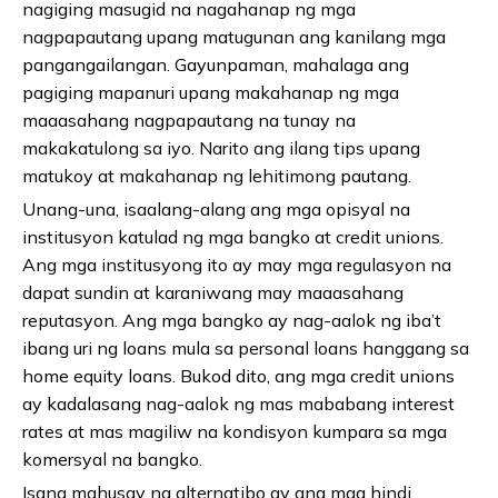
nagiging masugid na nagahanap ng mga
nagpapautang upang matugunan ang kanilang mga
pangangailangan. Gayunpaman, mahalaga ang
pagiging mapanuri upang makahanap ng mga
maaasahang nagpapautang na tunay na
makakatulong sa iyo. Narito ang ilang tips upang
matukoy at makahanap ng lehitimong pautang.
Unang-una, isaalang-alang ang mga opisyal na
institusyon katulad ng mga bangko at credit unions.
Ang mga institusyong ito ay may mga regulasyon na
dapat sundin at karaniwang may maaasahang
reputasyon. Ang mga bangko ay nag-aalok ng iba’t
ibang uri ng loans mula sa personal loans hanggang sa
home equity loans. Bukod dito, ang mga credit unions
ay kadalasang nag-aalok ng mas mababang interest
rates at mas magiliw na kondisyon kumpara sa mga
komersyal na bangko.
Isang mahusay na alternatibo ay ang mga hindi