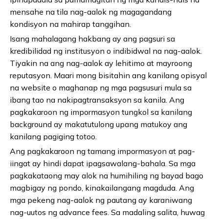
mensahe na tila nag-aalok ng magagandang
kondisyon na mahirap tanggihan.
Isang mahalagang hakbang ay ang pagsuri sa
kredibilidad ng institusyon o indibidwal na nag-aalok.
Tiyakin na ang nag-aalok ay lehitimo at mayroong
reputasyon. Maari mong bisitahin ang kanilang opisyal
na website o maghanap ng mga pagsusuri mula sa
ibang tao na nakipagtransaksyon sa kanila. Ang
pagkakaroon ng impormasyon tungkol sa kanilang
background ay makatutulong upang matukoy ang
kanilang pagiging totoo.
Ang pagkakaroon ng tamang impormasyon at pag-
iingat ay hindi dapat ipagsawalang-bahala. Sa mga
pagkakataong may alok na humihiling ng bayad bago
magbigay ng pondo, kinakailangang magduda. Ang
mga pekeng nag-aalok ng pautang ay karaniwang
nag-uutos ng advance fees. Sa madaling salita, huwag