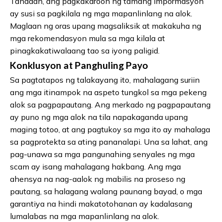
Tandaan, ang pagkakaroon ng tamang impormasyon
ay susi sa pagkilala ng mga mapanlinlang na alok.
Maglaan ng oras upang magsaliksik at makakuha ng
mga rekomendasyon mula sa mga kilala at
pinagkakatiwalaang tao sa iyong paligid.
Konklusyon at Panghuling Payo
Sa pagtatapos ng talakayang ito, mahalagang suriin
ang mga itinampok na aspeto tungkol sa mga pekeng
alok sa pagpapautang. Ang merkado ng pagpapautang
ay puno ng mga alok na tila napakaganda upang
maging totoo, at ang pagtukoy sa mga ito ay mahalaga
sa pagprotekta sa ating pananalapi. Una sa lahat, ang
pag-unawa sa mga pangunahing senyales ng mga
scam ay isang mahalagang hakbang. Ang mga
ahensya na nag-aalok ng mabilis na proseso ng
pautang, sa halagang walang paunang bayad, o mga
garantiya na hindi makatotohanan ay kadalasang
lumalabas na mga mapanlinlang na alok.