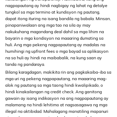
nagpapautang ay hindi nagbigay ng lahat ng detalye
tungkol sa mga termino at kundisyon ng pautang,
dapat itong ituring na isang bandila ng babala. Minsan,
pinapaniwalaan ang mga tao na sila ay may
nakukuhang magandang deal dahil sa mga lihim na
bayarin o mga kondisyon na maaaring dumating sa
huli. Ang mga pekeng nagpapautang ay madalas na
humihingi ng upfront fees o mga bayad sa aplikasyon
na sa huli ay hindi na maibabalik, na kung saan ay
tanda ng pandaraya.
Bilang karagdagan, makikita rin ang pagkakaiba-iba sa
mga uri ng pekeng nagpapautang, na maaaring mag-
alok ng pautang sa mga taong hindi kwalipikado, o
hindi kinakailangan ng credit check. Ang ganitong
gawain ay isang indikasyon na ang nagpapautang ay
malamang na hindi lehitimo at nagsasagawa ng mga
illegal na aktibidad. Mahalagang manatiling mapanuri