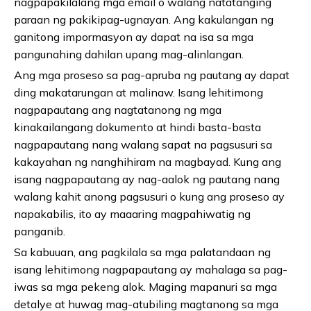
nagpapakilalang mga email o walang natatanging
paraan ng pakikipag-ugnayan. Ang kakulangan ng
ganitong impormasyon ay dapat na isa sa mga
pangunahing dahilan upang mag-alinlangan.
Ang mga proseso sa pag-apruba ng pautang ay dapat
ding makatarungan at malinaw. Isang lehitimong
nagpapautang ang nagtatanong ng mga
kinakailangang dokumento at hindi basta-basta
nagpapautang nang walang sapat na pagsusuri sa
kakayahan ng nanghihiram na magbayad. Kung ang
isang nagpapautang ay nag-aalok ng pautang nang
walang kahit anong pagsusuri o kung ang proseso ay
napakabilis, ito ay maaaring magpahiwatig ng
panganib.
Sa kabuuan, ang pagkilala sa mga palatandaan ng
isang lehitimong nagpapautang ay mahalaga sa pag-
iwas sa mga pekeng alok. Maging mapanuri sa mga
detalye at huwag mag-atubiling magtanong sa mga