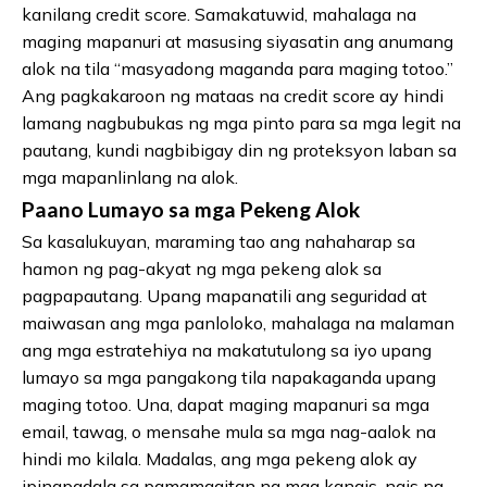
kanilang credit score. Samakatuwid, mahalaga na
maging mapanuri at masusing siyasatin ang anumang
alok na tila “masyadong maganda para maging totoo.”
Ang pagkakaroon ng mataas na credit score ay hindi
lamang nagbubukas ng mga pinto para sa mga legit na
pautang, kundi nagbibigay din ng proteksyon laban sa
mga mapanlinlang na alok.
Paano Lumayo sa mga Pekeng Alok
Sa kasalukuyan, maraming tao ang nahaharap sa
hamon ng pag-akyat ng mga pekeng alok sa
pagpapautang. Upang mapanatili ang seguridad at
maiwasan ang mga panloloko, mahalaga na malaman
ang mga estratehiya na makatutulong sa iyo upang
lumayo sa mga pangakong tila napakaganda upang
maging totoo. Una, dapat maging mapanuri sa mga
email, tawag, o mensahe mula sa mga nag-aalok na
hindi mo kilala. Madalas, ang mga pekeng alok ay
ipinapadala sa pamamagitan ng mga kanais-nais na