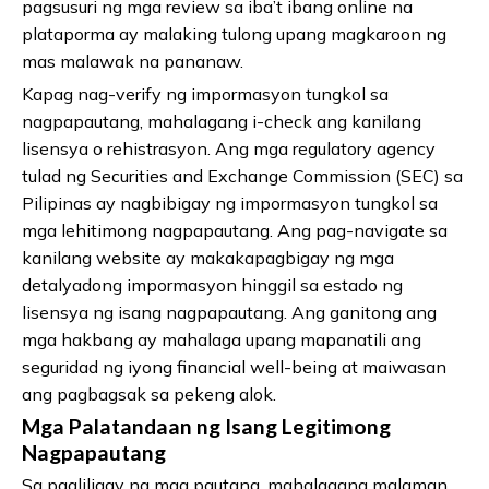
pagsusuri ng mga review sa iba’t ibang online na
plataporma ay malaking tulong upang magkaroon ng
mas malawak na pananaw.
Kapag nag-verify ng impormasyon tungkol sa
nagpapautang, mahalagang i-check ang kanilang
lisensya o rehistrasyon. Ang mga regulatory agency
tulad ng Securities and Exchange Commission (SEC) sa
Pilipinas ay nagbibigay ng impormasyon tungkol sa
mga lehitimong nagpapautang. Ang pag-navigate sa
kanilang website ay makakapagbigay ng mga
detalyadong impormasyon hinggil sa estado ng
lisensya ng isang nagpapautang. Ang ganitong ang
mga hakbang ay mahalaga upang mapanatili ang
seguridad ng iyong financial well-being at maiwasan
ang pagbagsak sa pekeng alok.
Mga Palatandaan ng Isang Legitimong
Nagpapautang
Sa pagliligay ng mga pautang, mahalagang malaman