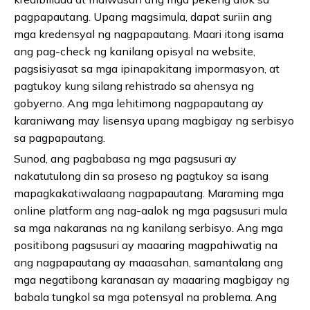
pagpapautang. Upang magsimula, dapat suriin ang
mga kredensyal ng nagpapautang. Maari itong isama
ang pag-check ng kanilang opisyal na website,
pagsisiyasat sa mga ipinapakitang impormasyon, at
pagtukoy kung silang rehistrado sa ahensya ng
gobyerno. Ang mga lehitimong nagpapautang ay
karaniwang may lisensya upang magbigay ng serbisyo
sa pagpapautang.
Sunod, ang pagbabasa ng mga pagsusuri ay
nakatutulong din sa proseso ng pagtukoy sa isang
mapagkakatiwalaang nagpapautang. Maraming mga
online platform ang nag-aalok ng mga pagsusuri mula
sa mga nakaranas na ng kanilang serbisyo. Ang mga
positibong pagsusuri ay maaaring magpahiwatig na
ang nagpapautang ay maaasahan, samantalang ang
mga negatibong karanasan ay maaaring magbigay ng
babala tungkol sa mga potensyal na problema. Ang