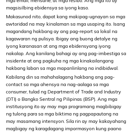
mga email, mensahe, at mga resibo. Ang mga ito ay
magsisilbing ebidensya sa iyong kaso.
Makasunod nito, dapat kang makipag-ugnayan sa mga
awtoridad na may kinalaman sa mga usaping ito. Isang
magandang hakbang ay ang pag-report sa lokal na
kagawaran ng pulisya. Ibigay ang buong detalye ng
iyong karanasan at ang mga ebidensyang iyong
nakalap. Ang kanilang bahagi ay ang pag-imbestiga sa
insidente at ang pagkuha ng mga kinakailangang
hakbang laban sa mga mapanlinlang na indibidwal.
Kabilang din sa mahahalagang hakbang ang pag-
contact sa mga ahensya na nag-aalaga sa mga
consumer, tulad ng Department of Trade and Industry
(DTI) o Bangko Sentral ng Pilipinas (BSP). Ang mga
institusyong ito ay may mga programang magbibigay
ng tulong para sa mga biktima ng pagpapautang na
may masamang intensyon. Sila rin ay may kakayahang
magbigay ng karagdagang impormasyon kung paano