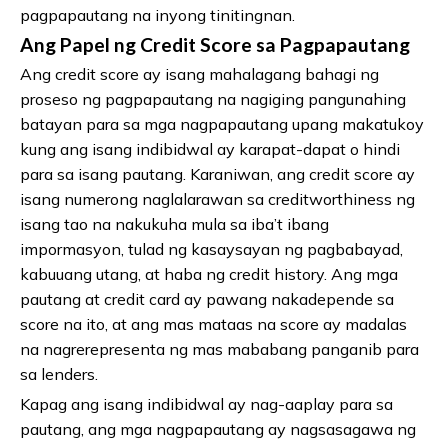
pagpapautang na inyong tinitingnan.
Ang Papel ng Credit Score sa Pagpapautang
Ang credit score ay isang mahalagang bahagi ng
proseso ng pagpapautang na nagiging pangunahing
batayan para sa mga nagpapautang upang makatukoy
kung ang isang indibidwal ay karapat-dapat o hindi
para sa isang pautang. Karaniwan, ang credit score ay
isang numerong naglalarawan sa creditworthiness ng
isang tao na nakukuha mula sa iba’t ibang
impormasyon, tulad ng kasaysayan ng pagbabayad,
kabuuang utang, at haba ng credit history. Ang mga
pautang at credit card ay pawang nakadepende sa
score na ito, at ang mas mataas na score ay madalas
na nagrerepresenta ng mas mababang panganib para
sa lenders.
Kapag ang isang indibidwal ay nag-aaplay para sa
pautang, ang mga nagpapautang ay nagsasagawa ng