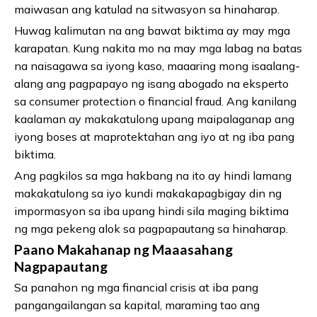
maiwasan ang katulad na sitwasyon sa hinaharap.
Huwag kalimutan na ang bawat biktima ay may mga
karapatan. Kung nakita mo na may mga labag na batas
na naisagawa sa iyong kaso, maaaring mong isaalang-
alang ang pagpapayo ng isang abogado na eksperto
sa consumer protection o financial fraud. Ang kanilang
kaalaman ay makakatulong upang maipalaganap ang
iyong boses at maprotektahan ang iyo at ng iba pang
biktima.
Ang pagkilos sa mga hakbang na ito ay hindi lamang
makakatulong sa iyo kundi makakapagbigay din ng
impormasyon sa iba upang hindi sila maging biktima
ng mga pekeng alok sa pagpapautang sa hinaharap.
Paano Makahanap ng Maaasahang
Nagpapautang
Sa panahon ng mga financial crisis at iba pang
pangangailangan sa kapital, maraming tao ang