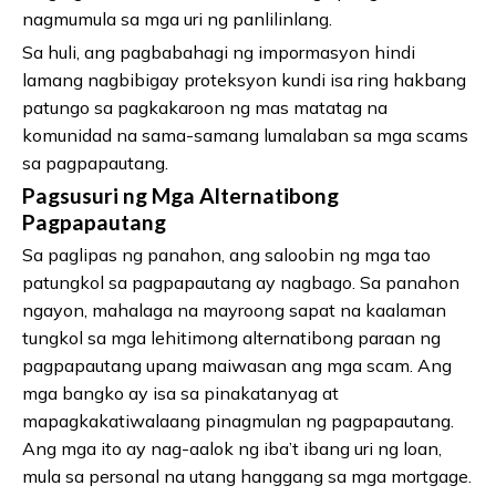
nagmumula sa mga uri ng panlilinlang.
Sa huli, ang pagbabahagi ng impormasyon hindi
lamang nagbibigay proteksyon kundi isa ring hakbang
patungo sa pagkakaroon ng mas matatag na
komunidad na sama-samang lumalaban sa mga scams
sa pagpapautang.
Pagsusuri ng Mga Alternatibong
Pagpapautang
Sa paglipas ng panahon, ang saloobin ng mga tao
patungkol sa pagpapautang ay nagbago. Sa panahon
ngayon, mahalaga na mayroong sapat na kaalaman
tungkol sa mga lehitimong alternatibong paraan ng
pagpapautang upang maiwasan ang mga scam. Ang
mga bangko ay isa sa pinakatanyag at
mapagkakatiwalaang pinagmulan ng pagpapautang.
Ang mga ito ay nag-aalok ng iba’t ibang uri ng loan,
mula sa personal na utang hanggang sa mga mortgage.