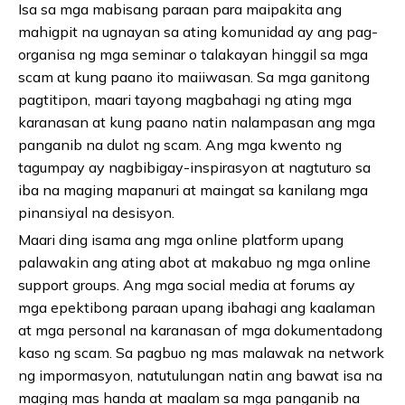
Isa sa mga mabisang paraan para maipakita ang
mahigpit na ugnayan sa ating komunidad ay ang pag-
organisa ng mga seminar o talakayan hinggil sa mga
scam at kung paano ito maiiwasan. Sa mga ganitong
pagtitipon, maari tayong magbahagi ng ating mga
karanasan at kung paano natin nalampasan ang mga
panganib na dulot ng scam. Ang mga kwento ng
tagumpay ay nagbibigay-inspirasyon at nagtuturo sa
iba na maging mapanuri at maingat sa kanilang mga
pinansiyal na desisyon.
Maari ding isama ang mga online platform upang
palawakin ang ating abot at makabuo ng mga online
support groups. Ang mga social media at forums ay
mga epektibong paraan upang ibahagi ang kaalaman
at mga personal na karanasan of mga dokumentadong
kaso ng scam. Sa pagbuo ng mas malawak na network
ng impormasyon, natutulungan natin ang bawat isa na
maging mas handa at maalam sa mga panganib na