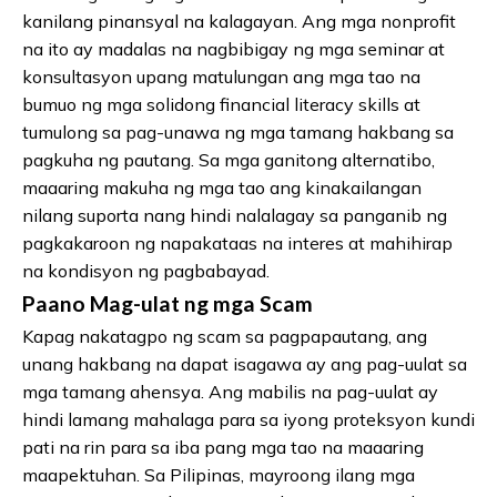
kanilang pinansyal na kalagayan. Ang mga nonprofit
na ito ay madalas na nagbibigay ng mga seminar at
konsultasyon upang matulungan ang mga tao na
bumuo ng mga solidong financial literacy skills at
tumulong sa pag-unawa ng mga tamang hakbang sa
pagkuha ng pautang. Sa mga ganitong alternatibo,
maaaring makuha ng mga tao ang kinakailangan
nilang suporta nang hindi nalalagay sa panganib ng
pagkakaroon ng napakataas na interes at mahihirap
na kondisyon ng pagbabayad.
Paano Mag-ulat ng mga Scam
Kapag nakatagpo ng scam sa pagpapautang, ang
unang hakbang na dapat isagawa ay ang pag-uulat sa
mga tamang ahensya. Ang mabilis na pag-uulat ay
hindi lamang mahalaga para sa iyong proteksyon kundi
pati na rin para sa iba pang mga tao na maaaring
maapektuhan. Sa Pilipinas, mayroong ilang mga