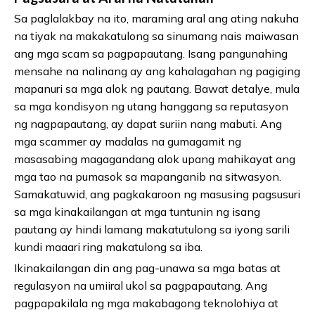
Sa paglalakbay na ito, maraming aral ang ating nakuha
na tiyak na makakatulong sa sinumang nais maiwasan
ang mga scam sa pagpapautang. Isang pangunahing
mensahe na nalinang ay ang kahalagahan ng pagiging
mapanuri sa mga alok ng pautang. Bawat detalye, mula
sa mga kondisyon ng utang hanggang sa reputasyon
ng nagpapautang, ay dapat suriin nang mabuti. Ang
mga scammer ay madalas na gumagamit ng
masasabing magagandang alok upang mahikayat ang
mga tao na pumasok sa mapanganib na sitwasyon.
Samakatuwid, ang pagkakaroon ng masusing pagsusuri
sa mga kinakailangan at mga tuntunin ng isang
pautang ay hindi lamang makatutulong sa iyong sarili
kundi maaari ring makatulong sa iba.
Ikinakailangan din ang pag-unawa sa mga batas at
regulasyon na umiiral ukol sa pagpapautang. Ang
pagpapakilala ng mga makabagong teknolohiya at