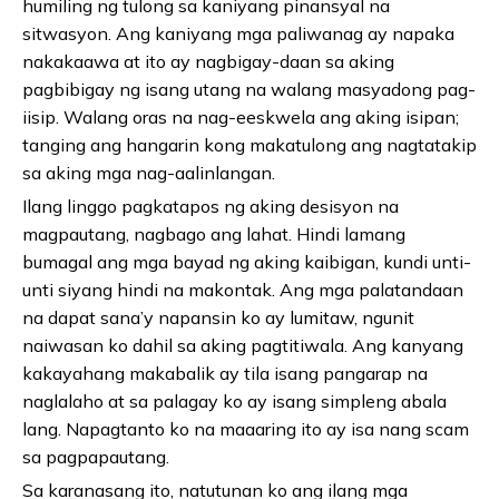
humiling ng tulong sa kaniyang pinansyal na
sitwasyon. Ang kaniyang mga paliwanag ay napaka
nakakaawa at ito ay nagbigay-daan sa aking
pagbibigay ng isang utang na walang masyadong pag-
iisip. Walang oras na nag-eeskwela ang aking isipan;
tanging ang hangarin kong makatulong ang nagtatakip
sa aking mga nag-aalinlangan.
Ilang linggo pagkatapos ng aking desisyon na
magpautang, nagbago ang lahat. Hindi lamang
bumagal ang mga bayad ng aking kaibigan, kundi unti-
unti siyang hindi na makontak. Ang mga palatandaan
na dapat sana’y napansin ko ay lumitaw, ngunit
naiwasan ko dahil sa aking pagtitiwala. Ang kanyang
kakayahang makabalik ay tila isang pangarap na
naglalaho at sa palagay ko ay isang simpleng abala
lang. Napagtanto ko na maaaring ito ay isa nang scam
sa pagpapautang.
Sa karanasang ito, natutunan ko ang ilang mga