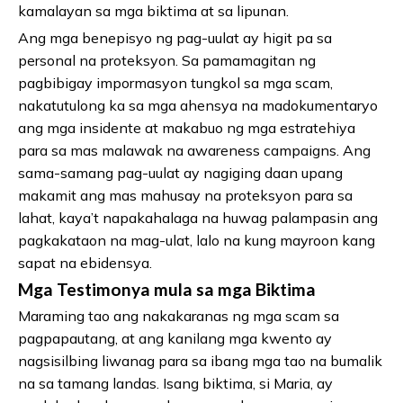
kamalayan sa mga biktima at sa lipunan.
Ang mga benepisyo ng pag-uulat ay higit pa sa
personal na proteksyon. Sa pamamagitan ng
pagbibigay impormasyon tungkol sa mga scam,
nakatutulong ka sa mga ahensya na madokumentaryo
ang mga insidente at makabuo ng mga estratehiya
para sa mas malawak na awareness campaigns. Ang
sama-samang pag-uulat ay nagiging daan upang
makamit ang mas mahusay na proteksyon para sa
lahat, kaya’t napakahalaga na huwag palampasin ang
pagkakataon na mag-ulat, lalo na kung mayroon kang
sapat na ebidensya.
Mga Testimonya mula sa mga Biktima
Maraming tao ang nakakaranas ng mga scam sa
pagpapautang, at ang kanilang mga kwento ay
nagsisilbing liwanag para sa ibang mga tao na bumalik
na sa tamang landas. Isang biktima, si Maria, ay