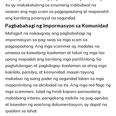
ito ay makakatulong sa sinumang indibidwal na
iwasan ang mga scam sa pagpapautang at mapanatili
ang kanilang pinansyal na seguridad.
Pagbabahagi ng Impormasyon sa Komunidad
Mahigpit na nakaugnay ang pagbabahagi ng
impormasyon sa pag-iwas sa mga scam sa
pagpapautang. Ang mga scammer ay madalas na
umaasa sa kawalang-kaalaman at takot ng mga tao
upang mapadali ang kanilang mga panlilinlang. Sa
pagtutulungan at pagbibigay-kaalaman sa ating mga
kakilala, pamilya, at komunidad, maaari tayong
makabuo ng isang pader ng seguridad laban sa mga
mapanlinlang na aktibidad na ito. Ang mga red flags ng
mga scammers, tulad ng hindi kapani-paniwalang
mababang interes, pangakong mabilis na pag-apruba,
at kawalan ng wastong dokumentasyon, ay dapat na
ipaalam sa lahat.