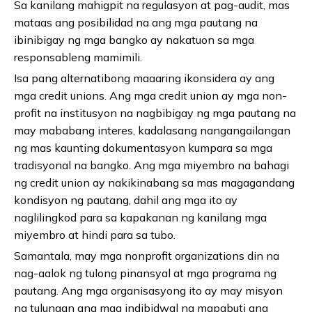
Sa kanilang mahigpit na regulasyon at pag-audit, mas
mataas ang posibilidad na ang mga pautang na
ibinibigay ng mga bangko ay nakatuon sa mga
responsableng mamimili.
Isa pang alternatibong maaaring ikonsidera ay ang
mga credit unions. Ang mga credit union ay mga non-
profit na institusyon na nagbibigay ng mga pautang na
may mababang interes, kadalasang nangangailangan
ng mas kaunting dokumentasyon kumpara sa mga
tradisyonal na bangko. Ang mga miyembro na bahagi
ng credit union ay nakikinabang sa mas magagandang
kondisyon ng pautang, dahil ang mga ito ay
naglilingkod para sa kapakanan ng kanilang mga
miyembro at hindi para sa tubo.
Samantala, may mga nonprofit organizations din na
nag-aalok ng tulong pinansyal at mga programa ng
pautang. Ang mga organisasyong ito ay may misyon
na tulungan ang mga indibidwal na mapabuti ang