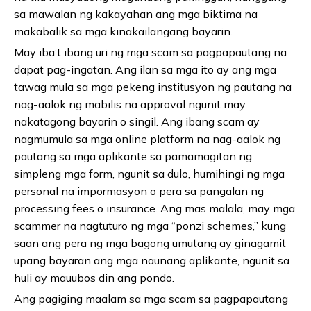
sa mawalan ng kakayahan ang mga biktima na
makabalik sa mga kinakailangang bayarin.
May iba’t ibang uri ng mga scam sa pagpapautang na
dapat pag-ingatan. Ang ilan sa mga ito ay ang mga
tawag mula sa mga pekeng institusyon ng pautang na
nag-aalok ng mabilis na approval ngunit may
nakatagong bayarin o singil. Ang ibang scam ay
nagmumula sa mga online platform na nag-aalok ng
pautang sa mga aplikante sa pamamagitan ng
simpleng mga form, ngunit sa dulo, humihingi ng mga
personal na impormasyon o pera sa pangalan ng
processing fees o insurance. Ang mas malala, may mga
scammer na nagtuturo ng mga “ponzi schemes,” kung
saan ang pera ng mga bagong umutang ay ginagamit
upang bayaran ang mga naunang aplikante, ngunit sa
huli ay mauubos din ang pondo.
Ang pagiging maalam sa mga scam sa pagpapautang