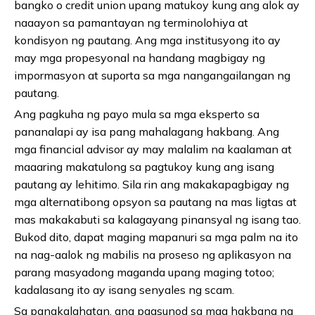
bangko o credit union upang matukoy kung ang alok ay
naaayon sa pamantayan ng terminolohiya at
kondisyon ng pautang. Ang mga institusyong ito ay
may mga propesyonal na handang magbigay ng
impormasyon at suporta sa mga nangangailangan ng
pautang.
Ang pagkuha ng payo mula sa mga eksperto sa
pananalapi ay isa pang mahalagang hakbang. Ang
mga financial advisor ay may malalim na kaalaman at
maaaring makatulong sa pagtukoy kung ang isang
pautang ay lehitimo. Sila rin ang makakapagbigay ng
mga alternatibong opsyon sa pautang na mas ligtas at
mas makakabuti sa kalagayang pinansyal ng isang tao.
Bukod dito, dapat maging mapanuri sa mga palm na ito
na nag-aalok ng mabilis na proseso ng aplikasyon na
parang masyadong maganda upang maging totoo;
kadalasang ito ay isang senyales ng scam.
Sa pangkalahatan, ang pagsunod sa mga hakbang na