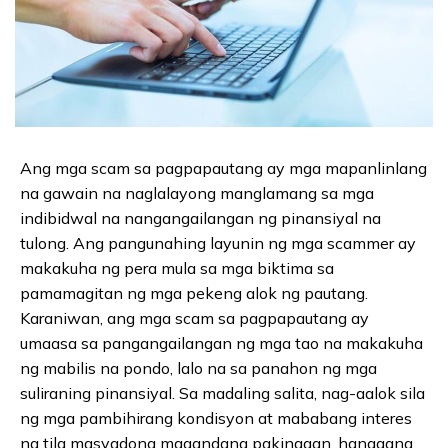
Ang mga scam sa pagpapautang ay mga mapanlinlang
na gawain na naglalayong manglamang sa mga
indibidwal na nangangailangan ng pinansiyal na
tulong. Ang pangunahing layunin ng mga scammer ay
makakuha ng pera mula sa mga biktima sa
pamamagitan ng mga pekeng alok ng pautang.
Karaniwan, ang mga scam sa pagpapautang ay
umaasa sa pangangailangan ng mga tao na makakuha
ng mabilis na pondo, lalo na sa panahon ng mga
suliraning pinansiyal. Sa madaling salita, nag-aalok sila
ng mga pambihirang kondisyon at mababang interes
na tila masyadong magandang pakinggan, hanggang