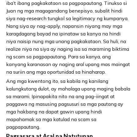
iba’t ibang pagkakataon sa pagpapautang. Tinukso si
Juan ng mga magagandang benepisyo, subalit hindi
siya nag-research tungkol sa legitimacy ng kumpanya.
Nang siya ay nag-apply, napansin niyang may mga
karagdagang bayad na ipinataw sa kanya na hindi
niya naisip nung mga unang pagkakataon. Sa huli, na
realize niya na siya ay naging isa sa maraming biktima
ng scam sa pagpapautang. Para sa kanya, ang
kanyang karanasan ay naging aral upang mas maingat
na suriin ang mga oportunidad sa hinaharap.
Ang mga kwentong ito, sa kabila ng kanilang
kalungkutang dulot, ay mahalaga upang maging babala
sa marami. Ipinapakita nito na ang pag-iingat at
paggawa ng masusing pagsusuri sa mga pautang ay
mga hakbang na dapat gawin upang hindi
mapahamak sa mga katulad na scam sa
pagpapautang.
Pagsasara at Aral na Natutunan