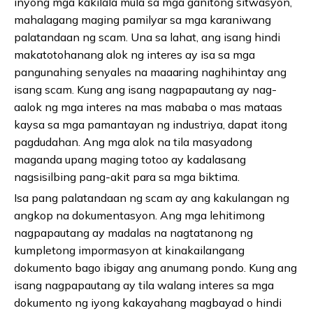
inyong mga kakilala mula sa mga ganitong sitwasyon,
mahalagang maging pamilyar sa mga karaniwang
palatandaan ng scam. Una sa lahat, ang isang hindi
makatotohanang alok ng interes ay isa sa mga
pangunahing senyales na maaaring naghihintay ang
isang scam. Kung ang isang nagpapautang ay nag-
aalok ng mga interes na mas mababa o mas mataas
kaysa sa mga pamantayan ng industriya, dapat itong
pagdudahan. Ang mga alok na tila masyadong
maganda upang maging totoo ay kadalasang
nagsisilbing pang-akit para sa mga biktima.
Isa pang palatandaan ng scam ay ang kakulangan ng
angkop na dokumentasyon. Ang mga lehitimong
nagpapautang ay madalas na nagtatanong ng
kumpletong impormasyon at kinakailangang
dokumento bago ibigay ang anumang pondo. Kung ang
isang nagpapautang ay tila walang interes sa mga
dokumento ng iyong kakayahang magbayad o hindi