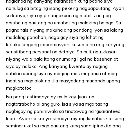
naglahad ng kanyang karanasan kung paano siya
nahulog sa bitag ng isang pekeng nagpapautang. Ayon
sa kanya, siya ay pinangakuan ng mabilis na pag-
apruba ng pautang na umabot ng malaking halaga. Sa
pagnanais niyang makuha ang pondong iyon sa lalong
madaling panahon, nagbigay siya ng lahat ng
kinakailangang impormasyon, kasama na ang kanyang
sensitibong personal na detalye. Sa huli, natuklasan
niyang wala pala itong anumang ligal na basehan at
siya ay naloko. Ang kanyang kwento ay naging
dahilan upang siya ay maging mas mapanuri at mag-
ingat sa mga alok na tila masyadong maganda upang
magkatotoo.
Isa pang testimonyo ay mula kay Juan, na
nagtatrabaho bilang guro. Isa siya sa mga taong
nagbigay ng paniniwala sa tinatawag na “guaranteed
loan.” Ayon sa kanya, sinadya niyang lumahok sa isang
seminar ukol sa mga pautang kung saan ipinakita ang