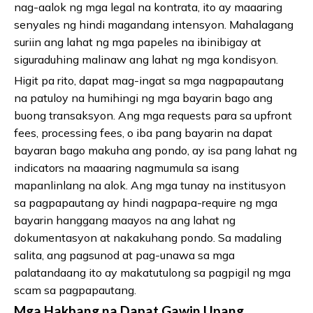
nag-aalok ng mga legal na kontrata, ito ay maaaring
senyales ng hindi magandang intensyon. Mahalagang
suriin ang lahat ng mga papeles na ibinibigay at
siguraduhing malinaw ang lahat ng mga kondisyon.
Higit pa rito, dapat mag-ingat sa mga nagpapautang
na patuloy na humihingi ng mga bayarin bago ang
buong transaksyon. Ang mga requests para sa upfront
fees, processing fees, o iba pang bayarin na dapat
bayaran bago makuha ang pondo, ay isa pang lahat ng
indicators na maaaring nagmumula sa isang
mapanlinlang na alok. Ang mga tunay na institusyon
sa pagpapautang ay hindi nagpapa-require ng mga
bayarin hanggang maayos na ang lahat ng
dokumentasyon at nakakuhang pondo. Sa madaling
salita, ang pagsunod at pag-unawa sa mga
palatandaang ito ay makatutulong sa pagpigil ng mga
scam sa pagpapautang.
Mga Hakbang na Dapat Gawin Upang