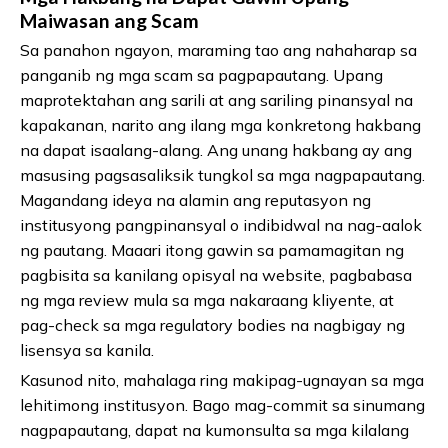
Maiwasan ang Scam
Sa panahon ngayon, maraming tao ang nahaharap sa
panganib ng mga scam sa pagpapautang. Upang
maprotektahan ang sarili at ang sariling pinansyal na
kapakanan, narito ang ilang mga konkretong hakbang
na dapat isaalang-alang. Ang unang hakbang ay ang
masusing pagsasaliksik tungkol sa mga nagpapautang.
Magandang ideya na alamin ang reputasyon ng
institusyong pangpinansyal o indibidwal na nag-aalok
ng pautang. Maaari itong gawin sa pamamagitan ng
pagbisita sa kanilang opisyal na website, pagbabasa
ng mga review mula sa mga nakaraang kliyente, at
pag-check sa mga regulatory bodies na nagbigay ng
lisensya sa kanila.
Kasunod nito, mahalaga ring makipag-ugnayan sa mga
lehitimong institusyon. Bago mag-commit sa sinumang
nagpapautang, dapat na kumonsulta sa mga kilalang