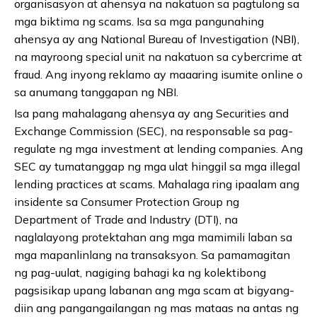
organisasyon at ahensya na nakatuon sa pagtulong sa
mga biktima ng scams. Isa sa mga pangunahing
ahensya ay ang National Bureau of Investigation (NBI),
na mayroong special unit na nakatuon sa cybercrime at
fraud. Ang inyong reklamo ay maaaring isumite online o
sa anumang tanggapan ng NBI.
Isa pang mahalagang ahensya ay ang Securities and
Exchange Commission (SEC), na responsable sa pag-
regulate ng mga investment at lending companies. Ang
SEC ay tumatanggap ng mga ulat hinggil sa mga illegal
lending practices at scams. Mahalaga ring ipaalam ang
insidente sa Consumer Protection Group ng
Department of Trade and Industry (DTI), na
naglalayong protektahan ang mga mamimili laban sa
mga mapanlinlang na transaksyon. Sa pamamagitan
ng pag-uulat, nagiging bahagi ka ng kolektibong
pagsisikap upang labanan ang mga scam at bigyang-
diin ang pangangailangan ng mas mataas na antas ng