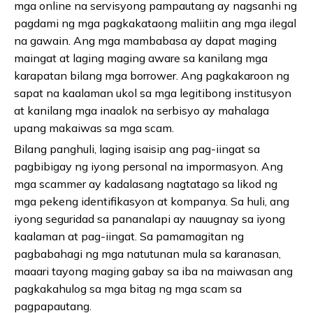
mga online na servisyong pampautang ay nagsanhi ng
pagdami ng mga pagkakataong maliitin ang mga ilegal
na gawain. Ang mga mambabasa ay dapat maging
maingat at laging maging aware sa kanilang mga
karapatan bilang mga borrower. Ang pagkakaroon ng
sapat na kaalaman ukol sa mga legitibong institusyon
at kanilang mga inaalok na serbisyo ay mahalaga
upang makaiwas sa mga scam.
Bilang panghuli, laging isaisip ang pag-iingat sa
pagbibigay ng iyong personal na impormasyon. Ang
mga scammer ay kadalasang nagtatago sa likod ng
mga pekeng identifikasyon at kompanya. Sa huli, ang
iyong seguridad sa pananalapi ay nauugnay sa iyong
kaalaman at pag-iingat. Sa pamamagitan ng
pagbabahagi ng mga natutunan mula sa karanasan,
maaari tayong maging gabay sa iba na maiwasan ang
pagkakahulog sa mga bitag ng mga scam sa
pagpapautang.