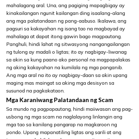
mahalagang aral. Una, ang pagiging mapagbigay ay
kinakailangan ngunit kailangan ding isaalang-alang
ang mga palatandaan ng pang-aabuso. Ikalawa, ang
pagsuri sa kakayahan ng isang tao na magbayad ay
mahalaga at dapat itong gawin bago magpautang.
Panghuli, hindi lahat ng sitwasyong nangangailangan
ng tulong ay madali o ligtas; ito ay nagbigay-liwanag
sa akin sa kung paano ako personal na magpapalakas
ng aking kakayahan na kumilala ng mga panganib.
Ang mga aral na ito ay nagbigay-daan sa akin upang
maging mas maingat sa aking mga desisyon sa
susunod na pagkakataon.
Mga Karaniwang Palatandaan ng Scam
Sa mundo ng pagpapautang, hindi maiiwasan ang pag-
usbong ng mga scam na naglalayong linlangin ang
mga tao sa kanilang pangarap na magkaroon ng
pondo. Upang mapanatiling ligtas ang sarili at ang