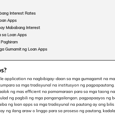
ang Interest Rates
 Loan Apps
ay Mababang Interest
a sa Loan Apps
 Paghiram
ga Gumamit ng Loan Apps
ps?
le application na nagbibigay-daan sa mga gumagamit na m
kumpara sa mga tradisyunal na institusyon ng pagpapautang. 
aalok ng mas efficient na pamamaraan para sa mga taong n
, tulad ng pagbili ng mga pangangailangan, pagpapaayos ng 
ba ng loan apps sa mga tradisyunal na pautang ay ang bilis
tay ng ilang araw o linggo para sa proseso ng pautang, kad