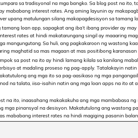
mpara sa tradisyonal na mga bangko. Sa blog post na ito, t
may mababang interest rates. Ang aming layunin ay makapa
r upang matulungan silang makapagdesisyon sa tamang loan
 tamang loan app, sapagkat ang iba’t ibang provider ay may
nterest rates at hindi makatarungang singil ay maaaring ma
ga mangungutang. Sa huli, ang pagkakaroon ng wastong kaa
aring maghatid sa mas magaan at mas positibong karanasan 
pok sa post na ito ay hindi lamang kilala sa kanilang mabab
serbisyo at madaling proseso ng pag-apply. Tatalakayin nati
akatutulong ang mga ito sa pag-aasikaso ng mga panganga
d na talata, iisa-isahin natin ang mga loan apps na ito at
ost na ito, inaasahang makakakuha ang mga mambabasa n
g mga pinansyal na desisyon. Makatutulong ang wastong pag
as mababang interest rates na hindi magiging pasanin balan