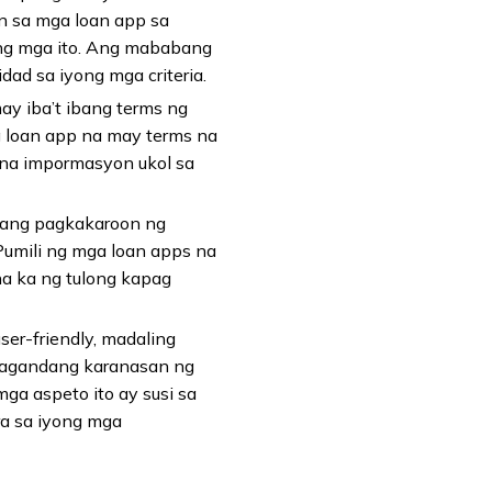
n sa mga loan app sa
ang mga ito. Ang mababang
dad sa iyong mga criteria.
ay iba’t ibang terms ng
 loan app na may terms na
na impormasyon ukol sa
a ang pagkakaroon ng
umili ng mga loan apps na
a ka ng tulong kapag
ser-friendly, madaling
magandang karanasan ng
a aspeto ito ay susi sa
ra sa iyong mga