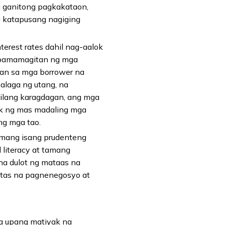
a ganitong pagkakataon,
g katapusang nagiging
rest rates dahil nag-aalok
a pamamagitan ng mga
aan sa mga borrower na
alaga ng utang, na
ilang karagdagan, ang mga
ok ng mas madaling mga
ng mga tao.
amang isang prudenteng
 literacy at tamang
na dulot ng mataas na
ligtas na pagnenegosyo at
ia upang matiyak na