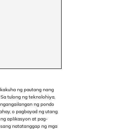
akakuha ng pautang nang
Sa tulong ng teknolohiya,
angangailangan ng pondo
bahay, o pagbayad ng utang.
 ng aplikasyon at pag-
alasang natatanggap ng mga