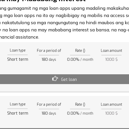
 ang gumagamit ng mga loan apps upang madaling makakuha 
 mga loan apps na ito ay nagbibigay ng mabilis na access
a nakatutulong sa mga nangungutang na hindi maubos ang ka
 na loan apps na may mababang interest sa bansa, na nag-a
ancial assistance.
Loan type
For a period of
Rate ()
Loan amount
Short term
180
0.00%
1000 $
days
/ month
Get loan
Loan type
For a period of
Rate ()
Loan amount
Short term
180
0.00%
1000 $
days
/ month