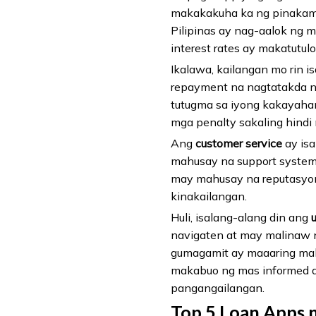
makakakuha ka ng pinakama
Pilipinas ay nag-aalok ng 
interest rates ay makatutulo
Ikalawa, kailangan mo rin 
repayment na nagtatakda n
tutugma sa iyong kakayaha
mga penalty sakaling hind
Ang
customer service
ay isa
mahusay na support system
may mahusay na reputasyon
kinakailangan.
Huli, isalang-alang din ang
navigaten at may malinaw 
gumagamit ay maaaring maka
makabuo ng mas informed at
pangangailangan.
Top 5 Loan Apps 