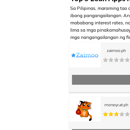
Sa Pilipinas, maraming tao
ibang pangangailangan. Ang
mababang interest rates, n
lima sa mga pinakamahusay
mga nangangailangan ng fin
zaimoo.ph
moneycat.ph