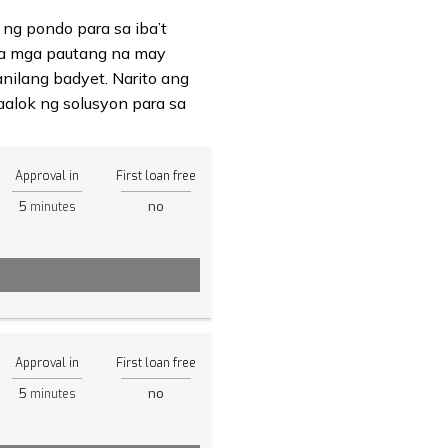
ng pondo para sa iba’t
 sa mga pautang na may
nilang badyet. Narito ang
alok ng solusyon para sa
Approval in
First loan free
5
no
minutes
Approval in
First loan free
5
no
minutes