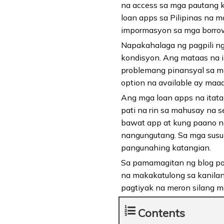
na access sa mga pautang ku
loan apps sa Pilipinas na 
impormasyon sa mga borrowe
Napakahalaga ng pagpili ng
kondisyon. Ang mataas na i
problemang pinansyal sa m
option na available ay maa
Ang mga loan apps na itatam
pati na rin sa mahusay na 
bawat app at kung paano n
nangungutang. Sa mga susuno
pangunahing katangian.
Sa pamamagitan ng blog p
na makakatulong sa kanilan
pagtiyak na meron silang m
Contents