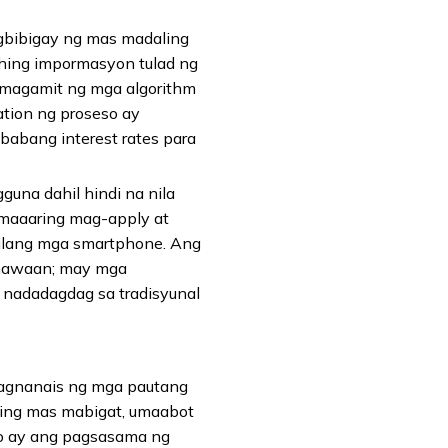
agbibigay ng mas madaling
hing impormasyon tulad ng
gumagamit ng mga algorithm
tion ng proseso ay
babang interest rates para
guna dahil hindi na nila
y maaaring mag-apply at
ilang mga smartphone. Ang
inhawaan; may mga
 nadadagdag sa tradisyunal
nagnanais ng mga pautang
iging mas mabigat, umaabot
ito ay ang pagsasama ng