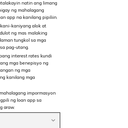
atalakayin natin ang limang
gbigay ng mahalagang
 app na kanilang pipiliin.
 kani-kaniyang alok at
gdulot ng mas malaking
laman tungkol sa mga
sa pag-utang.
ang interest rates kundi
n ang mga benepisyo ng
ilangan ng mga
 ang kanilang mga
g mahalagang impormasyon
pili ng loan app sa
g araw.