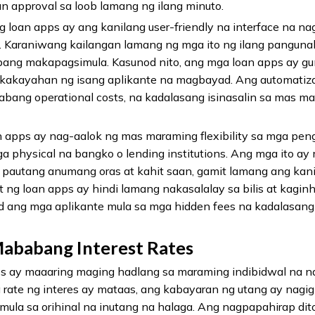
n approval sa loob lamang ng ilang minuto.
 loan apps ay ang kanilang user-friendly na interface na n
. Karaniwang kailangan lamang ng mga ito ng ilang panguna
 upang makapagsimula. Kasunod nito, ang mga loan apps ay 
g kakayahan ng isang aplikante na magbayad. Ang automatiza
bang operational costs, na kadalasang isinasalin sa mas ma
 apps ay nag-aalok ng mas maraming flexibility sa mga peng
a physical na bangko o lending institutions. Ang mga ito a
pautang anumang oras at kahit saan, gamit lamang ang kan
ng loan apps ay hindi lamang nakasalalay sa bilis at kag
 ang mga aplikante mula sa mga hidden fees na kadalasang
ababang Interest Rates
tes ay maaaring maging hadlang sa maraming indibidwal na 
a rate ng interes ay mataas, ang kabayaran ng utang ay nag
 mula sa orihinal na inutang na halaga. Ang nagpapahirap d