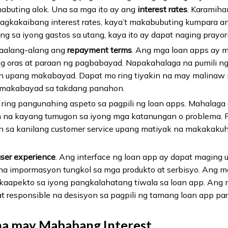
buting alok. Una sa mga ito ay ang
interest rates
. Karamiha
magkakaibang interest rates, kaya’t makabubuting kumpara 
ng sa iyong gastos sa utang, kaya ito ay dapat naging prayori
isaalang-alang ang
repayment terms
. Ang mga loan apps ay m
g oras at paraan ng pagbabayad. Napakahalaga na pumili ng
n upang makabayad. Dapat mo ring tiyakin na may malinaw 
i makabayad sa takdang panahon.
 ring pangunahing aspeto sa pagpili ng loan apps. Mahalag
 na kayang tumugon sa iyong mga katanungan o problema. P
 sa kanilang customer service upang matiyak na makakakuh
user experience
. Ang interface ng loan app ay dapat maging u
na impormasyon tungkol sa mga produkto at serbisyo. Ang 
apekto sa iyong pangkalahatang tiwala sa loan app. Ang mg
 responsible na desisyon sa pagpili ng tamang loan app pa
na may Mababang Interest