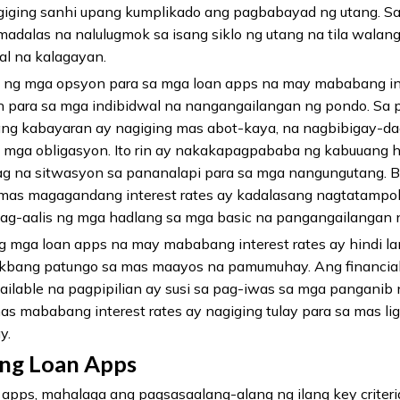
giging sanhi upang kumplikado ang pagbabayad ng utang. S
dalas na nalulugmok sa isang siklo ng utang na tila walan
al na kalagayan.
ng mga opsyon para sa mga loan apps na may mababang inte
an para sa mga indibidwal na nangangailangan ng pondo. S
ang kabayaran ay nagiging mas abot-kaya, na nagbibigay-d
mga obligasyon. Ito rin ay nakakapagpababa ng kabuuang h
ag na sitwasyon sa pananalapi para sa mga nangungutang. B
 mas magagandang interest rates ay kadalasang nagtatamp
nag-aalis ng mga hadlang sa mga basic na pangangailangan 
g mga loan apps na may mababang interest rates ay hindi l
 hakbang patungo sa mas maayos na pamumuhay. Ang financial
ailable na pagpipilian ay susi sa pag-iwas sa mga panganib 
g mas mababang interest rates ay nagiging tulay para sa mas 
y.
i ng Loan Apps
apps, mahalaga ang pagsasaalang-alang ng ilang key criter