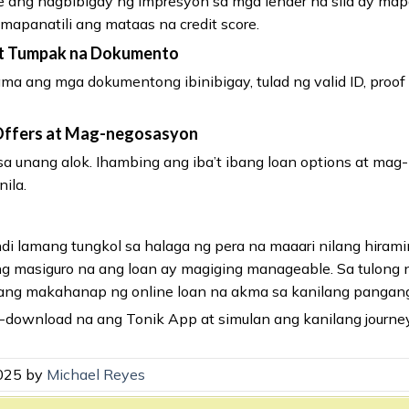
e ang nagbibigay ng impresyon sa mga lender na sila ay m
mapanatili ang mataas na credit score.
t Tumpak na Dokumento
a ang mga dokumentong ibinibigay, tulad ng valid ID, proof of
Offers at Mag-negosasyon
 unang alok. Ihambing ang iba’t ibang loan options at ma
ila.
i lamang tungkol sa halaga ng pera na maaari nilang hirami
ng masiguro na ang loan ay magiging manageable. Sa tulong n
ang makahanap ng online loan na akma sa kanilang pangang
-download na ang Tonik App at simulan ang kanilang journ
2025 by
Michael Reyes