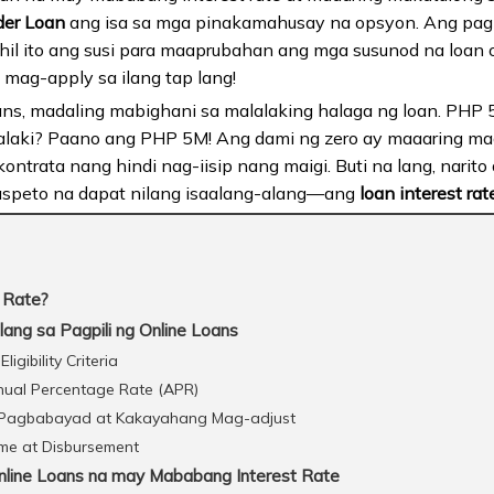
der Loan
ang isa sa mga pinakamahusay na opsyon. Ang pa
hil ito ang susi para maaprubahan ang mga susunod na loan o c
mag-apply sa ilang tap lang!
oans, madaling mabighani sa malalaking halaga ng loan. P
laki? Paano ang PHP 5M! Ang dami ng zero ay maaaring mag
ontrata nang hindi nag-iisip nang maigi. Buti na lang, narit
aspeto na dapat nilang isaalang-alang—ang
loan interest rat
 Rate?
ang sa Pagpili ng Online Loans
igibility Criteria
nnual Percentage Rate (APR)
 Pagbabayad at Kakayahang Mag-adjust
me at Disbursement
ine Loans na may Mababang Interest Rate