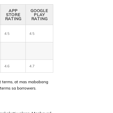
APP
GOOGLE
STORE
PLAY
RATING
RATING
4.5
4.5
4.6
4.7
 terms, at mas mababang
 terms sa borrowers.