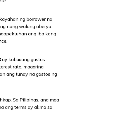
te.
kakayahan ng borrower na
ang nang walang aberya.
 naapektuhan ang iba kong
nce.
R
ay kabuuang gastos
erest rate, maaaring
an ang tunay na gastos ng
irap. Sa Pilipinas, ang mga
na ang terms ay akma sa