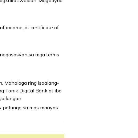
apagkakatiwalaan. Magbayad
 income, at certificate of
g-negosasyon sa mga terms
n. Mahalaga ring isaalang-
g Tonik Digital Bank at iba
ailangan.
ey patungo sa mas maayos