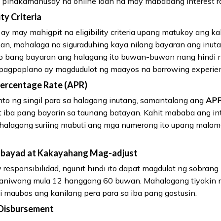
g pinakamahusay na online loan na may mababang interest ra
ity Criteria
ay may mahigpit na eligibility criteria upang matukoy ang 
n, mahalaga na siguraduhing kaya nilang bayaran ang inut
 ko bang bayaran ang halagang ito buwan-buwan nang hindi
 pagpaplano ay magdudulot ng maayos na borrowing experie
Percentage Rate (APR)
to ng singil para sa halagang inutang, samantalang ang
AP
at iba pang bayarin sa taunang batayan. Kahit mababa ang int
halagang suriing mabuti ang mga numerong ito upang malam
bayad at Kakayahang Mag-adjust
esponsibilidad, ngunit hindi ito dapat magdulot ng sobrang h
raniwang mula 12 hanggang 60 buwan. Mahalagang tiyakin 
i maubos ang kanilang pera para sa iba pang gastusin.
 Disbursement