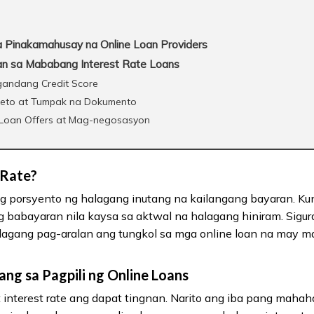
Pinakamahusay na Online Loan Providers
n sa Mababang Interest Rate Loans
gandang Credit Score
eto at Tumpak na Dokumento
Loan Offers at Mag-negosasyon
 Rate?
g porsyento ng halagang inutang na kailangang bayaran. Kun
 babayaran nila kaysa sa aktwal na halagang hiniram. Sigu
lagang pag-aralan ang tungkol sa mga online loan na may ma
ng sa Pagpili ng Online Loans
t interest rate ang dapat tingnan. Narito ang iba pang maha