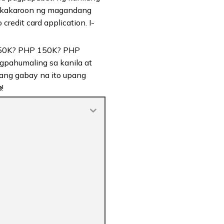
gkakaroon ng magandang
redit card application. I-
HP 50K? PHP 150K? PHP
pahumaling sa kanila at
o ang gabay na ito upang
e
!