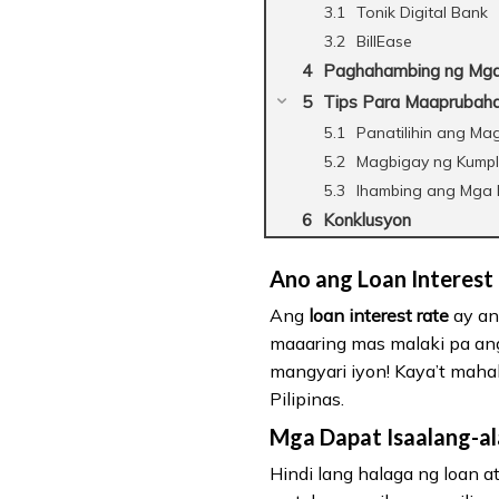
Tonik Digital Bank
BillEase
Paghahambing ng Mga 
Tips Para Maaprubaha
Panatilihin ang Ma
Magbigay ng Kumpl
Ihambing ang Mga 
Konklusyon
Ano ang Loan Interest
Ang
loan interest rate
ay an
maaaring mas malaki pa ang
mangyari iyon! Kaya’t maha
Pilipinas.
Mga Dapat Isaalang-ala
Hindi lang halaga ng loan a