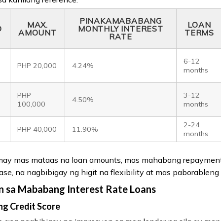
PINAKAMABABANG
MAX.
LOAN
O
MONTHLY INTEREST
AMOUNT
TERMS
RATE
6-12
PHP 20,000
4.24%
months
PHP
3-12
4.50%
100,000
months
2-24
PHP 40,000
11.90%
months
ay mas mataas na loan amounts, mas mahabang repayment
Ease, na nagbibigay ng higit na flexibility at mas paborableng
n sa Mababang Interest Rate Loans
ng Credit Score