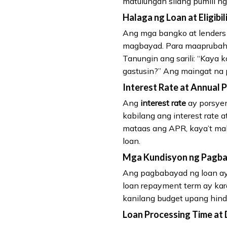
matulungan silang pumili n
Halaga ng Loan at Eligibil
Ang mga bangko at lenders 
magbayad. Para maaprubaha
Tanungin ang sarili: “Kaya
gastusin?” Ang maingat na
Interest Rate at Annual 
Ang
interest rate
ay porsyen
kabilang ang interest rate 
mataas ang APR, kaya’t ma
loan.
Mga Kundisyon ng Pagba
Ang pagbabayad ng loan ay r
loan repayment term ay ka
kanilang budget upang hind
Loan Processing Time at