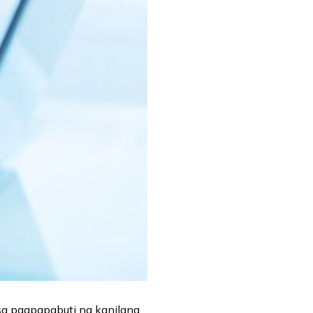
sa pagpapabuti ng kanilang