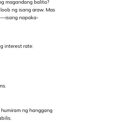
Ang magandang balita?
loob ng isang araw. Mas
unt—isang napaka-
interest rate:
ms.
g humiram ng hanggang
ilis.