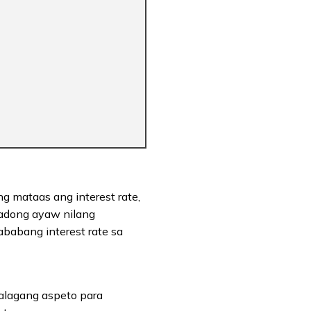
g mataas ang interest rate,
radong ayaw nilang
babang interest rate sa
halagang aspeto para