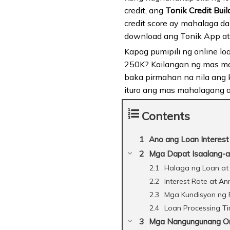
credit, ang
Tonik Credit Buil
credit score ay mahalaga da
download ang Tonik App at 
Kapag pumipili ng online l
250K? Kailangan ng mas ma
baka pirmahan na nila ang k
ituro ang mas mahalagang 
Contents
Ano ang Loan Interest
Mga Dapat Isaalang-al
Halaga ng Loan at El
Interest Rate at A
Mga Kundisyon ng
Loan Processing Ti
Mga Nangungunang Onl