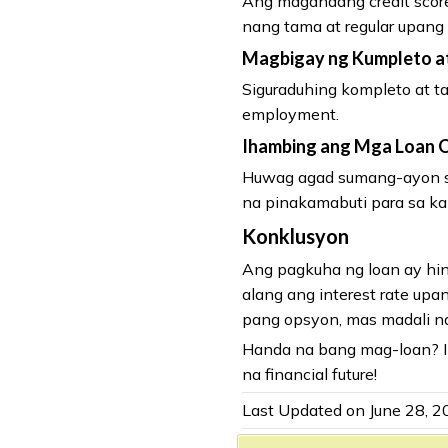
Ang magandang credit scor
nang tama at regular upang 
Magbigay ng Kumpleto a
Siguraduhing kompleto at tam
employment.
Ihambing ang Mga Loan 
Huwag agad sumang-ayon sa
na pinakamabuti para sa kan
Konklusyon
Ang pagkuha ng loan ay hind
alang ang interest rate upa
pang opsyon, mas madali n
Handa na bang mag-loan? I
na financial future!
Last Updated on June 28, 