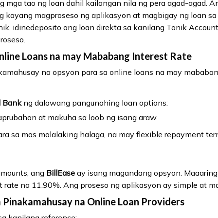
 mga tao ng loan dahil kailangan nila ng pera agad-agad. 
g kayang magproseso ng aplikasyon at magbigay ng loan sa 
nik, idinedeposito ang loan direkta sa kanilang Tonik Acco
roseso.
ine Loans na may Mababang Interest Rate
akamahusay na opsyon para sa online loans na may mababang 
l Bank
ng dalawang pangunahing loan options:
aprubahan at makuha sa loob ng isang araw.
Para sa mas malalaking halaga, na may flexible repayment ter
 amounts, ang
BillEase
ay isang magandang opsyon. Maaarin
 rate na 11.90%. Ang proseso ng aplikasyon ay simple at mab
Pinakamahusay na Online Loan Providers
sa kanilang reference: