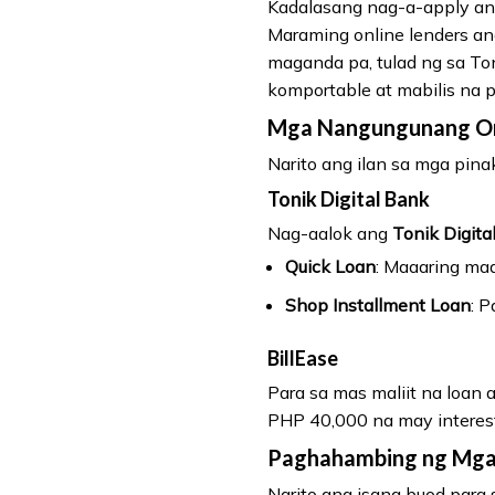
Kadalasang nag-a-apply ang
Maraming online lenders an
maganda pa, tulad ng sa To
komportable at mabilis na p
Mga Nangungunang Onl
Narito ang ilan sa mga pin
Tonik Digital Bank
Nag-aalok ang
Tonik Digita
Quick Loan
: Maaaring ma
Shop Installment Loan
: 
BillEase
Para sa mas maliit na loan
PHP 40,000 na may interest
Paghahambing ng Mga 
Narito ang isang buod para 