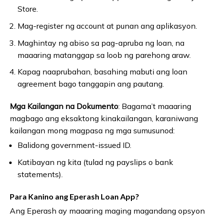
Store.
Mag-register ng account at punan ang aplikasyon.
Maghintay ng abiso sa pag-apruba ng loan, na
maaaring matanggap sa loob ng parehong araw.
Kapag naaprubahan, basahing mabuti ang loan
agreement bago tanggapin ang pautang.
Mga Kailangan na Dokumento
: Bagama’t maaaring
magbago ang eksaktong kinakailangan, karaniwang
kailangan mong magpasa ng mga sumusunod:
Balidong government-issued ID.
Katibayan ng kita (tulad ng payslips o bank
statements).
Para Kanino ang Eperash Loan App?
Ang Eperash ay maaaring maging magandang opsyon