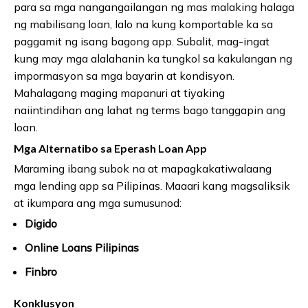
para sa mga nangangailangan ng mas malaking halaga
ng mabilisang loan, lalo na kung komportable ka sa
paggamit ng isang bagong app. Subalit, mag-ingat
kung may mga alalahanin ka tungkol sa kakulangan ng
impormasyon sa mga bayarin at kondisyon.
Mahalagang maging mapanuri at tiyaking
naiintindihan ang lahat ng terms bago tanggapin ang
loan.
Mga Alternatibo sa Eperash Loan App
Maraming ibang subok na at mapagkakatiwalaang
mga lending app sa Pilipinas. Maaari kang magsaliksik
at ikumpara ang mga sumusunod:
Digido
Online Loans Pilipinas
Finbro
Konklusyon