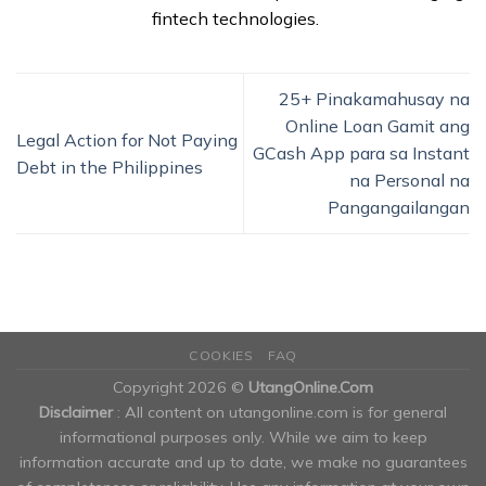
fintech technologies.
25+ Pinakamahusay na
Online Loan Gamit ang
Legal Action for Not Paying
GCash App para sa Instant
Debt in the Philippines
na Personal na
Pangangailangan
COOKIES
FAQ
Copyright 2026 ©
UtangOnline.Com
Disclaimer
: All content on utangonline.com is for general
informational purposes only. While we aim to keep
information accurate and up to date, we make no guarantees