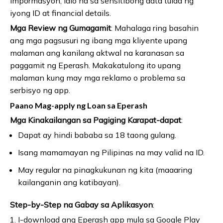
impormasyon, lalo na sa sensitibong data tulad ng
iyong ID at financial details.
Mga Review ng Gumagamit
: Mahalaga ring basahin
ang mga pagsusuri ng ibang mga kliyente upang
malaman ang kanilang aktwal na karanasan sa
paggamit ng Eperash. Makakatulong ito upang
malaman kung may mga reklamo o problema sa
serbisyo ng app.
Paano Mag-apply ng Loan sa Eperash
Mga Kinakailangan sa Pagiging Karapat-dapat
:
Dapat ay hindi bababa sa 18 taong gulang.
Isang mamamayan ng Pilipinas na may valid na ID.
May regular na pinagkukunan ng kita (maaaring
kailanganin ang katibayan).
Step-by-Step na Gabay sa Aplikasyon
:
I-download ang Eperash app mula sa Google Play