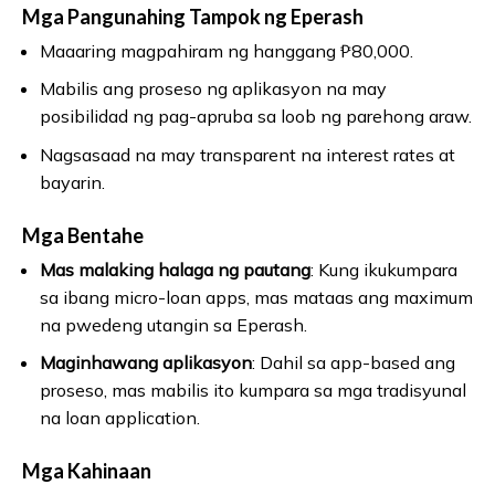
Mga Pangunahing Tampok ng Eperash
Maaaring magpahiram ng hanggang ₱80,000.
Mabilis ang proseso ng aplikasyon na may
posibilidad ng pag-apruba sa loob ng parehong araw.
Nagsasaad na may transparent na interest rates at
bayarin.
Mga Bentahe
Mas malaking halaga ng pautang
: Kung ikukumpara
sa ibang micro-loan apps, mas mataas ang maximum
na pwedeng utangin sa Eperash.
Maginhawang aplikasyon
: Dahil sa app-based ang
proseso, mas mabilis ito kumpara sa mga tradisyunal
na loan application.
Mga Kahinaan