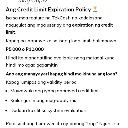
mag-apply.
Ang Credit Limit Expiration Policy
Isa sa mga feature ng TekCash na kadalasang
nagugulat ang mga user ay ang
expiration ng credit
limit
.
Kapag na-approve ka sa isang loan limit, halimbawa:
₱5,000 o ₱10,000
Hindi ito mananatiling available nang matagal kung
hindi mo agad gagamitin.
Ano ang mangyayari kapag hindi mo kinuha ang loan?
Kapag lumipas ang validity period:
Mawawala ang iyong approved credit limit
Kailangan mong mag-apply muli
Dadaan ka ulit sa system evaluation
Para sa ibang borrower, ito ay parang “trap.” Ngunit sa