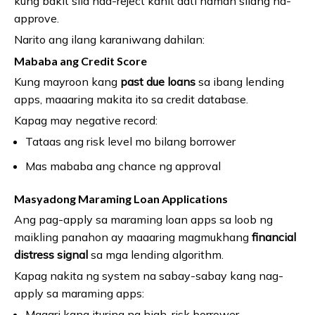
kung bakit sila naa-reject kahit dati naman silang na-
approve.
Narito ang ilang karaniwang dahilan:
Mababa ang Credit Score
Kung mayroon kang
past due loans
sa ibang lending
apps, maaaring makita ito sa credit database.
Kapag may negative record:
Tataas ang risk level mo bilang borrower
Mas mababa ang chance ng approval
Masyadong Maraming Loan Applications
Ang pag-apply sa maraming loan apps sa loob ng
maikling panahon ay maaaring magmukhang
financial
distress signal
sa mga lending algorithm.
Kapag nakita ng system na sabay-sabay kang nag-
apply sa maraming apps:
Maaari kang ituring na high-risk borrower.