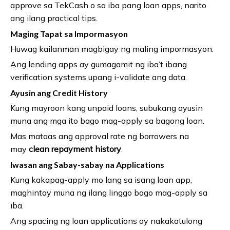
approve sa TekCash o sa iba pang loan apps, narito
ang ilang practical tips.
Maging Tapat sa Impormasyon
Huwag kailanman magbigay ng maling impormasyon.
Ang lending apps ay gumagamit ng iba’t ibang
verification systems upang i-validate ang data.
Ayusin ang Credit History
Kung mayroon kang unpaid loans, subukang ayusin
muna ang mga ito bago mag-apply sa bagong loan.
Mas mataas ang approval rate ng borrowers na
may
clean repayment history
.
Iwasan ang Sabay-sabay na Applications
Kung kakapag-apply mo lang sa isang loan app,
maghintay muna ng ilang linggo bago mag-apply sa
iba.
Ang spacing ng loan applications ay nakakatulong