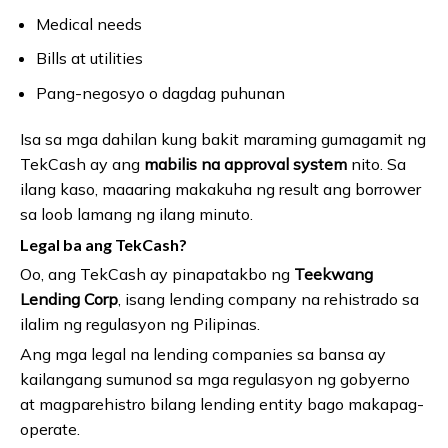
Medical needs
Bills at utilities
Pang-negosyo o dagdag puhunan
Isa sa mga dahilan kung bakit maraming gumagamit ng
TekCash ay ang
mabilis na approval system
nito. Sa
ilang kaso, maaaring makakuha ng result ang borrower
sa loob lamang ng ilang minuto.
Legal ba ang TekCash?
Oo, ang TekCash ay pinapatakbo ng
Teekwang
Lending Corp
, isang lending company na rehistrado sa
ilalim ng regulasyon ng Pilipinas.
Ang mga legal na lending companies sa bansa ay
kailangang sumunod sa mga regulasyon ng gobyerno
at magparehistro bilang lending entity bago makapag-
operate.