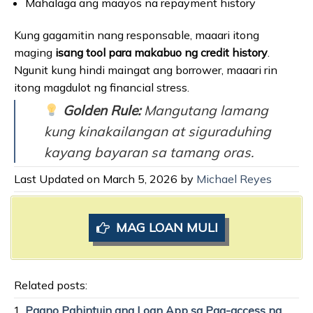
Mahalaga ang maayos na repayment history
Kung gagamitin nang responsable, maaari itong
maging
isang tool para makabuo ng credit history
.
Ngunit kung hindi maingat ang borrower, maaari rin
itong magdulot ng financial stress.
Golden Rule:
Mangutang lamang
kung kinakailangan at siguraduhing
kayang bayaran sa tamang oras.
Last Updated on March 5, 2026 by
Michael Reyes
MAG LOAN MULI
Related posts:
Paano Pahintuin ang Loan App sa Pag-access ng