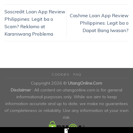
Soscredit Loan App Review
Cashme Loan App Review
Philippines: Legit ba o
Philippines: Legit ba o
Scam? Reklamo at
Dapat Bang Iwasan?
Karaniwang Problema
COOKIES
FAQ
Copyright 2026 ©
UtangOnline.Com
Disclaimer
: All content on utangonline.com is for general
informational purposes only. While we aim to keep
information accurate and up to date, we make no guarantees
of completeness or reliability. Use any information at your own
risk.