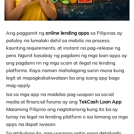
Ang paggamit ng
online lending apps
sa Pilipinas ay
patuloy na lumalaki dahil sa mabilis na proseso,
kaunting requirements, at instant na pag-release ng
pera. Ngunit kasabay ng pagdami ng mga loan apps ay
ang pagdami rin ng mga scam at ilegal na lending
platforms. Kaya naman mahalagang suriin muna kung
legit at mapagkakatiwalaan ba ang isang app bago
mag-apply.
Isa sa mga app na madalas pag-usapan sa social
media at financial forums ay ang
TekCash Loan App
.
Maraming Pilipino ang nagtatanong kung ito ba ay
tunay na legal na lending platform o isa lamang sa mga
apps na dapat iwasan.
Sa artikulong ito, pag-uusapan natin nang detalyado