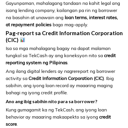
Gayunpaman, mahalagang tandaan na kahit legal ang
isang lending company, kailangan pa rin ng borrower
na basahin at unawain ang
loan terms, interest rates,
at repayment policies
bago mag-apply.
Pag-report sa Credit Information Corporation
(CIC)
Isa sa mga mahalagang bagay na dapat malaman
tungkol sa TekCash ay ang koneksyon nito sa
credit
reporting system ng Pilipinas
.
Ang ilang digital lenders ay nagrereport ng borrower
activity sa
Credit Information Corporation (CIC)
. Ibig
sabihin, ang iyong loan record ay maaaring maging
bahagi ng iyong credit profile.
Ano ang ibig sabihin nito para sa borrower?
Kung gumagamit ka ng TekCash, ang iyong loan
behavior ay maaaring makaapekto sa iyong
credit
score
.