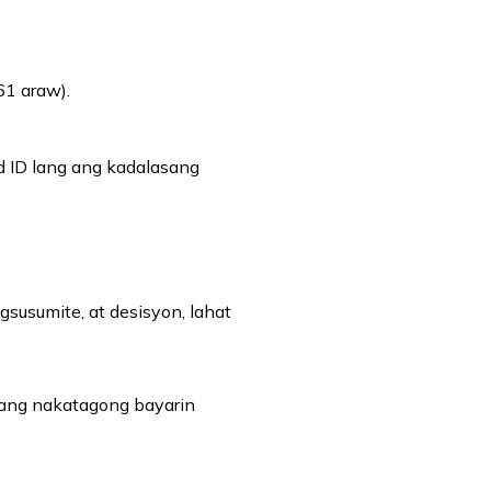
1 araw).
d ID lang ang kadalasang
gsusumite, at desisyon, lahat
alang nakatagong bayarin