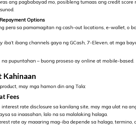
oras ang pagbabayad mo, posibleng tumaas ang credit score
sunod.
t Repayment Options
pera sa pamamagitan ng cash-out locations, e-wallet, o ba
iba’t ibang channels gaya ng GCash, 7-Eleven, at mga baya
 na pupuntahan – buong proseso ay online at mobile-based.
t Kahinaan
product, may mga hamon din ang Tala:
at Fees
interest rate disclosure sa kanilang site, may mga ulat na an
ysa sa inaasahan, lalo na sa malalaking halaga.
erest rate ay maaaring mag-iba depende sa halaga, termino, at