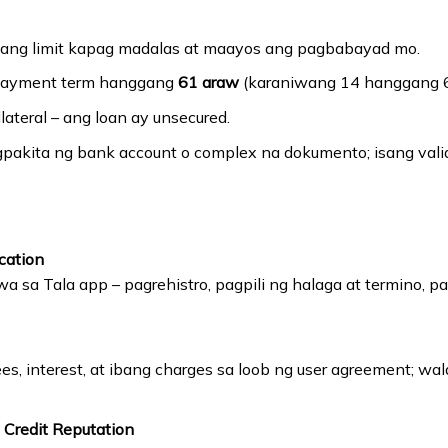
ng limit kapag madalas at maayos ang pagbabayad mo.
epayment term hanggang
61 araw
(karaniwang 14 hanggang 6
lateral – ang loan ay unsecured.
pakita ng bank account o complex na dokumento; isang vali
cation
 sa Tala app – pagrehistro, pagpili ng halaga at termino, pa
es, interest, at ibang charges sa loob ng user agreement; w
 Credit Reputation