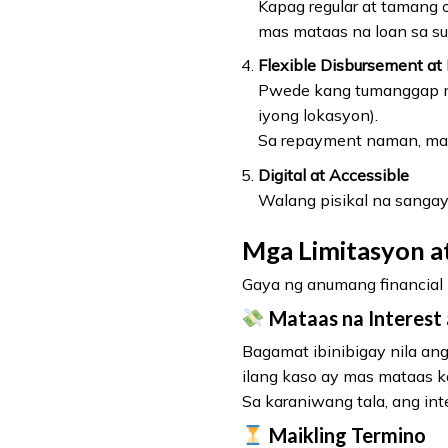
Kapag regular at tamang 
mas mataas na loan sa su
Flexible Disbursement a
Pwede kang tumanggap ng 
iyong lokasyon).
Sa repayment naman, may 
Digital at Accessible
Walang pisikal na sangay
Mga Limitasyon a
Gaya ng anumang financial 
Mataas na Interest 
Bagamat ibinibigay nila ang 
ilang kaso ay mas mataas ka
Sa karaniwang tala, ang int
Maikling Termino