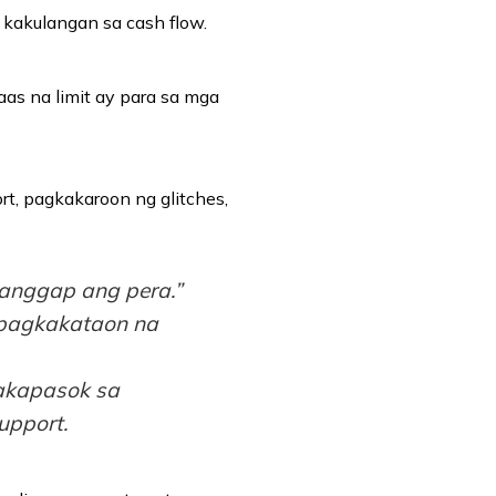
kakulangan sa cash flow.
as na limit ay para sa mga
t, pagkakaroon ng glitches,
tanggap ang pera.”
 pagkakataon na
akapasok sa
upport.