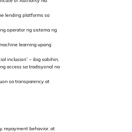
ficate of Authority No.
ne lending platforms sa
dong operator ng sistema ng
 machine learning upang
l inclusion” – ibig sabihin,
ng access sa tradisyonal na
tuon sa transparency at
ry, repayment behavior, at