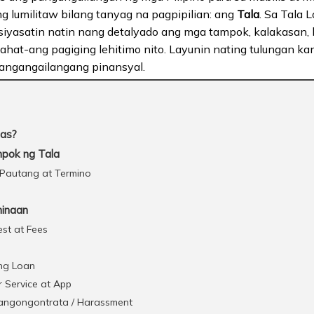
g lumilitaw bilang tanyag na pagpipilian: ang
Tala
. Sa Tala
sisiyasatin natin nang detalyado ang mga tampok, kalakasan
 lahat-ang pagiging lehitimo nito. Layunin nating tulungan 
pangangailangang pinansyal.
nas?
pok ng Tala
Pautang at Termino
hinaan
st at Fees
o
ng Loan
 Service at App
ngongontrata / Harassment