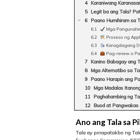
Karaniwang Karanasa
Legit ba ang Tala? Pa
Paano Humihiram sa 
Mga Pangunahing 
Proseso ng Appl
Karagdagang Do
Pag-renew o Pa
Kanino Babagay ang T
Mga Alternatibo sa Ta
Paano Harapin ang Pa
Mga Madalas Itanon
Paghahambing ng Tal
Buod at Pangwakas 
Ano ang Tala sa Pi
Tala ay pinapatakbo ng Tala