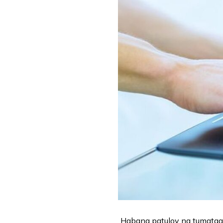
Habang patuloy na tumataas