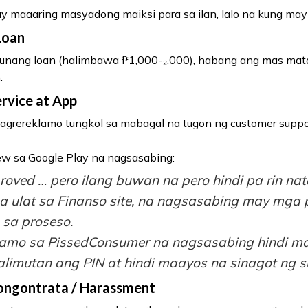
maaaring masyadong maiksi para sa ilan, lalo na kung may 
Loan
unang loan (halimbawa ₱1,000-₂,000), habang ang mas mata
.
rvice at App
rereklamo tungkol sa mabagal na tugon ng customer suppor
.
ew sa Google Play na nagsasabing:
oved … pero ilang buwan na pero hindi pa rin na
ga ulat sa Finanso site, na nagsasabing may mga
 sa proseso.
lamo sa PissedConsumer na nagsasabing hindi m
alimutan ang PIN at hindi maayos na sinagot ng s
ngontrata / Harassment