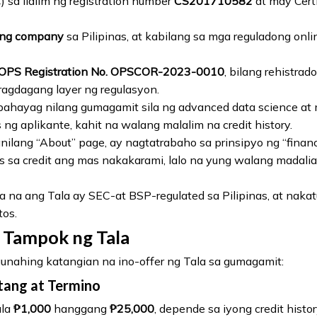
sa ilalim ng registration number
CS201710582
at may Certi
cing company
sa Pilipinas, at kabilang sa mga reguladong onli
OPS Registration No. OPSCOR-2023-0010
, bilang rehistra
agdagang layer ng regulasyon.
napahayag nilang gumagamit sila ng advanced data science at
 ng aplikante, kahit na walang malalim na credit history.
ilang “About” page, ay nagtatrabaho sa prinsipyo ng “financia
s sa credit ang mas nakakarami, lalo na yung walang madalia
ila na ang Tala ay SEC-at BSP-regulated sa Pilipinas, at naka
tos.
 Tampok ng Tala
gunahing katangian na ino-offer ng Tala sa gumagamit:
ang at Termino
ula
₱1,000
hanggang
₱25,000
, depende sa iyong credit histo