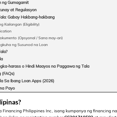
n ng Gumagamit
tunay at Regulasyon
Tala: Gabay Hakbang-hakbang
Kailangan (Eligibility)
ication
kumento (Opsyonal / Sana may-ari)
gkuha ng Susunod na Loan
ala?
la
gka-harass o Hindi Maayos na Paggawa ng Tala
g (FAQs)
a Sa Ibang Loan Apps (2026)
na Payo
lipinas?
 Financing Philippines Inc., isang kumpanya ng financing na 