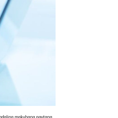
madaling makuhang pautang,