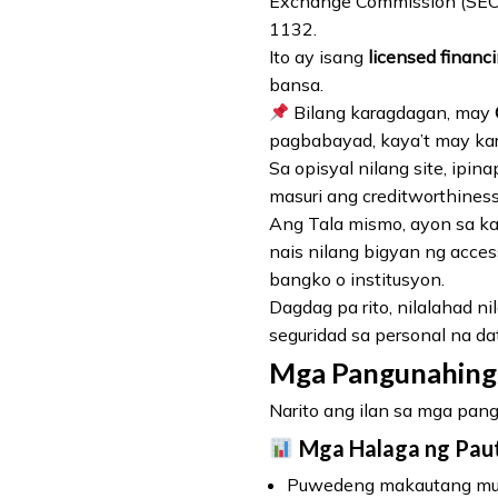
Exchange Commission (SEC) 
1132.
Ito ay isang
licensed finan
bansa.
Bilang karagdagan, may
pagbabayad, kaya’t may kar
Sa opisyal nilang site, ipi
masuri ang creditworthiness
Ang Tala mismo, ayon sa kan
nais nilang bigyan ng acces
bangko o institusyon.
Dagdag pa rito, nilalahad n
seguridad sa personal na da
Mga Pangunahing
Narito ang ilan sa mga pan
Mga Halaga ng Paut
Puwedeng makautang m