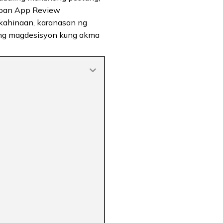
 Loan App Review
, kahinaan, karanasan ng
kang magdesisyon kung akma