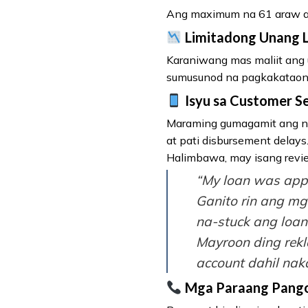
Ang maximum na 61 araw ay 
Limitadong Unang 
Karaniwang mas maliit ang 
sumusunod na pagkakataon
Isyu sa Customer Se
Maraming gumagamit ang nag
at pati disbursement delays
Halimbawa, may isang revi
“My loan was appr
Ganito rin ang m
na-stuck ang loan
Mayroon ding rek
account dahil nak
Mga Paraang Pango