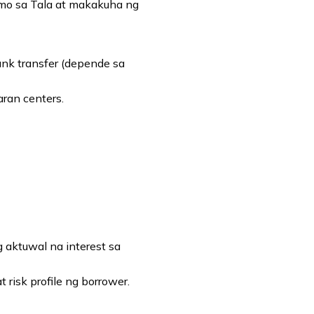
 mo sa Tala at makakuha ng
nk transfer (depende sa
ran centers.
g aktuwal na interest sa
 risk profile ng borrower.