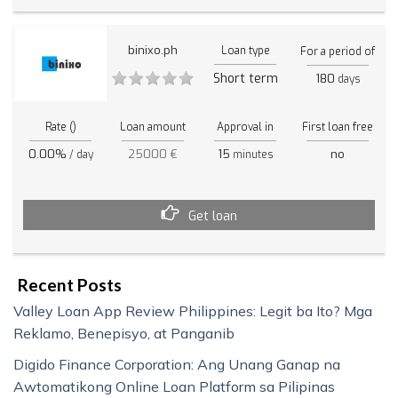
binixo.ph
Loan type
For a period of
Short term
180
days
Rate ()
Loan amount
Approval in
First loan free
0.00%
25000 €
15
no
/ day
minutes
Get loan
Recent Posts
Valley Loan App Review Philippines: Legit ba Ito? Mga
Reklamo, Benepisyo, at Panganib
Digido Finance Corporation: Ang Unang Ganap na
Awtomatikong Online Loan Platform sa Pilipinas