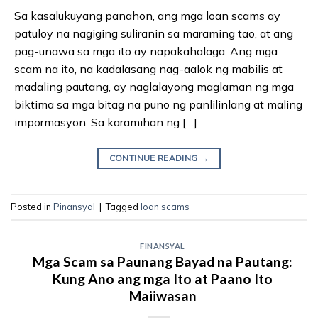
Sa kasalukuyang panahon, ang mga loan scams ay
patuloy na nagiging suliranin sa maraming tao, at ang
pag-unawa sa mga ito ay napakahalaga. Ang mga
scam na ito, na kadalasang nag-aalok ng mabilis at
madaling pautang, ay naglalayong maglaman ng mga
biktima sa mga bitag na puno ng panlilinlang at maling
impormasyon. Sa karamihan ng […]
CONTINUE READING
→
Posted in
Pinansyal
|
Tagged
loan scams
FINANSYAL
Mga Scam sa Paunang Bayad na Pautang:
Kung Ano ang mga Ito at Paano Ito
Maiiwasan