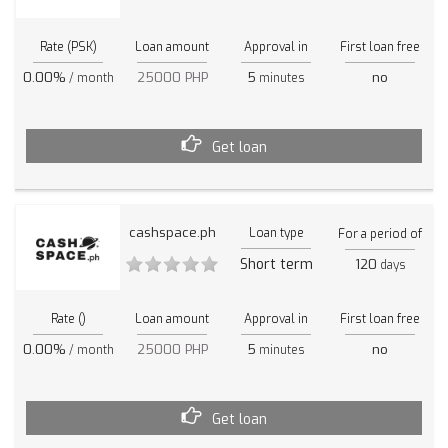
Rate (PSK)
Loan amount
Approval in
First loan free
0.00%
25000 PHP
5
no
/ month
minutes
Get loan
cashspace.ph
Loan type
For a period of
Short term
120
days
Rate ()
Loan amount
Approval in
First loan free
0.00%
25000 PHP
5
no
/ month
minutes
Get loan