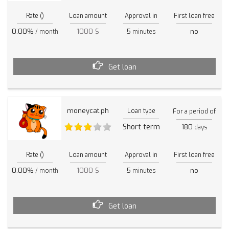
Rate ()
Loan amount
Approval in
First loan free
0.00%
1000 $
5
no
/ month
minutes
Get loan
moneycat.ph
Loan type
For a period of
Short term
180
days
Rate ()
Loan amount
Approval in
First loan free
0.00%
1000 $
5
no
/ month
minutes
Get loan