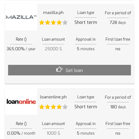
mazilla.ph
Loan type
For a period of
Short term
728
days
Rate ()
Loan amount
Approval in
First loan free
365.00%
25000 $
5
no
/ year
minutes
Get loan
loanonline.ph
Loan type
For a period of
Short term
180
days
Rate ()
Loan amount
Approval in
First loan free
0.00%
1000 $
5
no
/ month
minutes