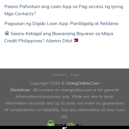
Paano Pahintuin ang Loan App sa Pag-access ng Iyong
Mga Contacts?
Pagsusuri ng Digido Loan App: Panliligalig at Reklamo
Gaano Katagal ang Buwanang Bayaran sa Maya
Credit Philippines? Alamin Dito!
COOKIES
FAQ
Copyright 2026 ©
UtangOnline.Com
Disclaimer
: All content on utangonline.com is for general
informational purposes only. While we aim to keep
information accurate and up to date, we make no guarantees
of completeness or reliability. Use any information at your own
risk.