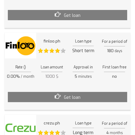
Get loan
finloo.ph
Loan type
For a period of
Short term
180
days
Rate ()
Loan amount
Approval in
First loan free
0.00%
1000 $
5
no
/ month
minutes
Get loan
crezu.ph
Loan type
For a period of
Long term
4
months