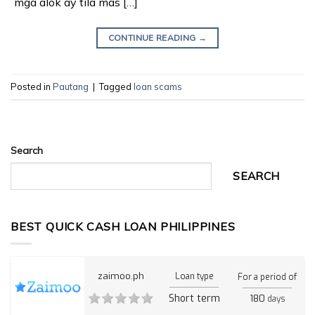
mga alok ay tila mas […]
CONTINUE READING
→
Posted in
Pautang
|
Tagged
loan scams
Search
SEARCH
BEST QUICK CASH LOAN PHILIPPINES
zaimoo.ph
Loan type
For a period of
Short term
180
days