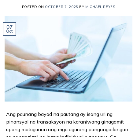
POSTED ON
OCTOBER 7, 2025
BY
MICHAEL REYES
07
Oct
Ang paunang bayad na pautang ay isang uri ng
pinansyal na transaksyon na karaniwang ginagamit
upang matugunan ang mga agarang pangangailangan
sa pananalapi ng isang indibidwal o negosyo. Sa