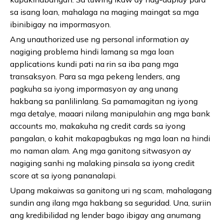
sa isang loan, mahalaga na maging maingat sa mga
ibinibigay na impormasyon.
Ang unauthorized use ng personal information ay
nagiging problema hindi lamang sa mga loan
applications kundi pati na rin sa iba pang mga
transaksyon. Para sa mga pekeng lenders, ang
pagkuha sa iyong impormasyon ay ang unang
hakbang sa panlilinlang. Sa pamamagitan ng iyong
mga detalye, maaari nilang manipulahin ang mga bank
accounts mo, makakuha ng credit cards sa iyong
pangalan, o kahit makapagbukas ng mga loan na hindi
mo naman alam. Ang mga ganitong sitwasyon ay
nagiging sanhi ng malaking pinsala sa iyong credit
score at sa iyong pananalapi.
Upang makaiwas sa ganitong uri ng scam, mahalagang
sundin ang ilang mga hakbang sa seguridad. Una, suriin
ang kredibilidad ng lender bago ibigay ang anumang