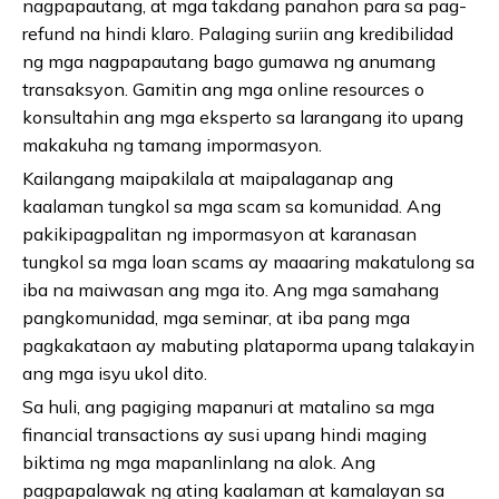
nagpapautang, at mga takdang panahon para sa pag-
refund na hindi klaro. Palaging suriin ang kredibilidad
ng mga nagpapautang bago gumawa ng anumang
transaksyon. Gamitin ang mga online resources o
konsultahin ang mga eksperto sa larangang ito upang
makakuha ng tamang impormasyon.
Kailangang maipakilala at maipalaganap ang
kaalaman tungkol sa mga scam sa komunidad. Ang
pakikipagpalitan ng impormasyon at karanasan
tungkol sa mga loan scams ay maaaring makatulong sa
iba na maiwasan ang mga ito. Ang mga samahang
pangkomunidad, mga seminar, at iba pang mga
pagkakataon ay mabuting plataporma upang talakayin
ang mga isyu ukol dito.
Sa huli, ang pagiging mapanuri at matalino sa mga
financial transactions ay susi upang hindi maging
biktima ng mga mapanlinlang na alok. Ang
pagpapalawak ng ating kaalaman at kamalayan sa