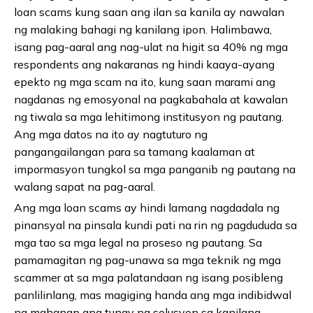
loan scams kung saan ang ilan sa kanila ay nawalan
ng malaking bahagi ng kanilang ipon. Halimbawa,
isang pag-aaral ang nag-ulat na higit sa 40% ng mga
respondents ang nakaranas ng hindi kaaya-ayang
epekto ng mga scam na ito, kung saan marami ang
nagdanas ng emosyonal na pagkabahala at kawalan
ng tiwala sa mga lehitimong institusyon ng pautang.
Ang mga datos na ito ay nagtuturo ng
pangangailangan para sa tamang kaalaman at
impormasyon tungkol sa mga panganib ng pautang na
walang sapat na pag-aaral.
Ang mga loan scams ay hindi lamang nagdadala ng
pinansyal na pinsala kundi pati na rin ng pagdududa sa
mga tao sa mga legal na proseso ng pautang. Sa
pamamagitan ng pag-unawa sa mga teknik ng mga
scammer at sa mga palatandaan ng isang posibleng
panlilinlang, mas magiging handa ang mga indibidwal
na mahanap ang tunay na solusyon sa kanilang