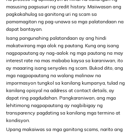
masusing pagsusuri ng credit history. Maiiwasan ang
pagkakahulog sa ganitong uri ng scam sa
pamamagitan ng pag-unawa sa mga palatandaan na
dapat bantayan.
Isang pangunahing palatandaan ay ang hindi
makatwirang mga alok ng pautang. Kung ang isang
nagpapautang ay nag-aalok ng mga pautang na may
interest rate na mas mababa kaysa sa karaniwan, ito
ay maaaring isang senyales ng scam. Bukod dito, ang
mga nagpapautang na walang malinaw na
impormasyon tungkol sa kanilang kumpanya, tulad ng
kanilang opisyal na address at contact details, ay
dapat ring pagdudahan. Pangkaraniwan, ang mga
lehitimong nagpapautang ay nagbibigay ng
transparency pagdating sa kanilang mga termino at
kondisyon.
Upang makaiwas sa mga ganitong scams, narito ang