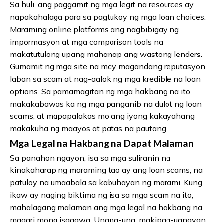
Sa huli, ang paggamit ng mga legit na resources ay
napakahalaga para sa pagtukoy ng mga loan choices.
Maraming online platforms ang nagbibigay ng
impormasyon at mga comparison tools na
makatutulong upang mahanap ang wastong lenders.
Gumamit ng mga site na may magandang reputasyon
laban sa scam at nag-aalok ng mga kredible na loan
options. Sa pamamagitan ng mga hakbang na ito,
makakabawas ka ng mga panganib na dulot ng loan
scams, at mapapalakas mo ang iyong kakayahang
makakuha ng maayos at patas na pautang.
Mga Legal na Hakbang na Dapat Malaman
Sa panahon ngayon, isa sa mga suliranin na
kinakaharap ng maraming tao ay ang loan scams, na
patuloy na umaabala sa kabuhayan ng marami. Kung
ikaw ay naging biktima ng isa sa mga scam na ito,
mahalagang malaman ang mga legal na hakbang na
maaari mong isagawa. Unang-una, makipag-ugnayan