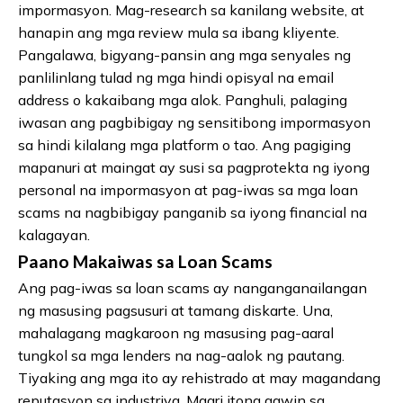
impormasyon. Mag-research sa kanilang website, at
hanapin ang mga review mula sa ibang kliyente.
Pangalawa, bigyang-pansin ang mga senyales ng
panlilinlang tulad ng mga hindi opisyal na email
address o kakaibang mga alok. Panghuli, palaging
iwasan ang pagbibigay ng sensitibong impormasyon
sa hindi kilalang mga platform o tao. Ang pagiging
mapanuri at maingat ay susi sa pagprotekta ng iyong
personal na impormasyon at pag-iwas sa mga loan
scams na nagbibigay panganib sa iyong financial na
kalagayan.
Paano Makaiwas sa Loan Scams
Ang pag-iwas sa loan scams ay nanganganailangan
ng masusing pagsusuri at tamang diskarte. Una,
mahalagang magkaroon ng masusing pag-aaral
tungkol sa mga lenders na nag-aalok ng pautang.
Tiyaking ang mga ito ay rehistrado at may magandang
reputasyon sa industriya. Maari itong gawin sa