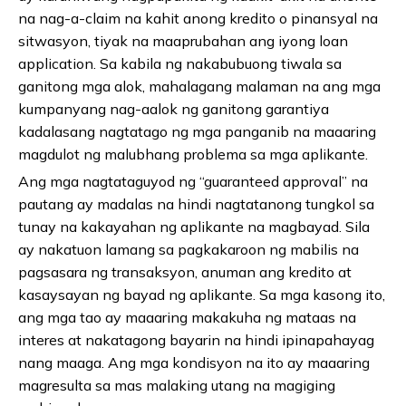
na nag-a-claim na kahit anong kredito o pinansyal na
sitwasyon, tiyak na maaprubahan ang iyong loan
application. Sa kabila ng nakabubuong tiwala sa
ganitong mga alok, mahalagang malaman na ang mga
kumpanyang nag-aalok ng ganitong garantiya
kadalasang nagtatago ng mga panganib na maaaring
magdulot ng malubhang problema sa mga aplikante.
Ang mga nagtataguyod ng “guaranteed approval” na
pautang ay madalas na hindi nagtatanong tungkol sa
tunay na kakayahan ng aplikante na magbayad. Sila
ay nakatuon lamang sa pagkakaroon ng mabilis na
pagsasara ng transaksyon, anuman ang kredito at
kasaysayan ng bayad ng aplikante. Sa mga kasong ito,
ang mga tao ay maaaring makakuha ng mataas na
interes at nakatagong bayarin na hindi ipinapahayag
nang maaga. Ang mga kondisyon na ito ay maaaring
magresulta sa mas malaking utang na magiging