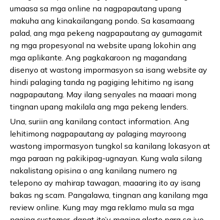
umaasa sa mga online na nagpapautang upang
makuha ang kinakailangang pondo. Sa kasamaang
palad, ang mga pekeng nagpapautang ay gumagamit
ng mga propesyonal na website upang lokohin ang
mga aplikante. Ang pagkakaroon ng magandang
disenyo at wastong impormasyon sa isang website ay
hindi palaging tanda ng pagiging lehitimo ng isang
nagpapautang. May ilang senyales na maaari mong
tingnan upang makilala ang mga pekeng lenders.
Una, suriin ang kanilang contact information. Ang
lehitimong nagpapautang ay palaging mayroong
wastong impormasyon tungkol sa kanilang lokasyon at
mga paraan ng pakikipag-ugnayan. Kung wala silang
nakalistang opisina o ang kanilang numero ng
telepono ay mahirap tawagan, maaaring ito ay isang
bakas ng scam. Pangalawa, tingnan ang kanilang mga
review online. Kung may mga reklamo mula sa mga
naging customer, dapat ito’y maging alerto para sa iyo.