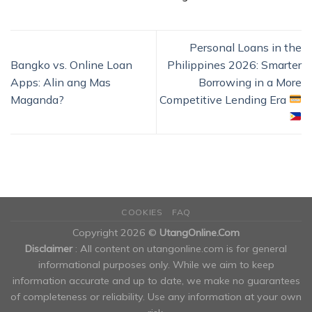
Personal Loans in the
Bangko vs. Online Loan
Philippines 2026: Smarter
Apps: Alin ang Mas
Borrowing in a More
Maganda?
Competitive Lending Era
COOKIES
FAQ
Copyright 2026 ©
UtangOnline.Com
Disclaimer
: All content on utangonline.com is for general
informational purposes only. While we aim to keep
information accurate and up to date, we make no guarantees
of completeness or reliability. Use any information at your own