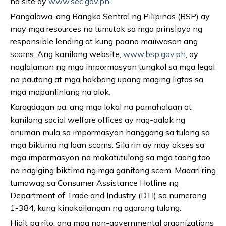
na site ay
www.sec.gov.ph
.
Pangalawa, ang Bangko Sentral ng Pilipinas (BSP) ay
may mga resources na tumutok sa mga prinsipyo ng
responsible lending at kung paano maiiwasan ang
scams. Ang kanilang website,
www.bsp.gov.ph
, ay
naglalaman ng mga impormasyon tungkol sa mga legal
na pautang at mga hakbang upang maging ligtas sa
mga mapanlinlang na alok.
Karagdagan pa, ang mga lokal na pamahalaan at
kanilang social welfare offices ay nag-aalok ng
anuman mula sa impormasyon hanggang sa tulong sa
mga biktima ng loan scams. Sila rin ay may akses sa
mga impormasyon na makatutulong sa mga taong tao
na nagiging biktima ng mga ganitong scam. Maaari ring
tumawag sa Consumer Assistance Hotline ng
Department of Trade and Industry (DTI) sa numerong
1-384, kung kinakailangan ng agarang tulong.
Higit pa rito, ang mga non-governmental organizations