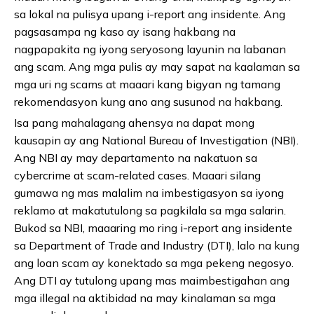
sa lokal na pulisya upang i-report ang insidente. Ang
pagsasampa ng kaso ay isang hakbang na
nagpapakita ng iyong seryosong layunin na labanan
ang scam. Ang mga pulis ay may sapat na kaalaman sa
mga uri ng scams at maaari kang bigyan ng tamang
rekomendasyon kung ano ang susunod na hakbang.
Isa pang mahalagang ahensya na dapat mong
kausapin ay ang National Bureau of Investigation (NBI).
Ang NBI ay may departamento na nakatuon sa
cybercrime at scam-related cases. Maaari silang
gumawa ng mas malalim na imbestigasyon sa iyong
reklamo at makatutulong sa pagkilala sa mga salarin.
Bukod sa NBI, maaaring mo ring i-report ang insidente
sa Department of Trade and Industry (DTI), lalo na kung
ang loan scam ay konektado sa mga pekeng negosyo.
Ang DTI ay tutulong upang mas maimbestigahan ang
mga illegal na aktibidad na may kinalaman sa mga