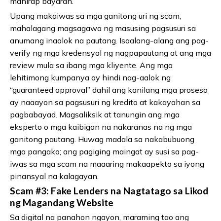
mahirap bayaran.
Upang makaiwas sa mga ganitong uri ng scam,
mahalagang magsagawa ng masusing pagsusuri sa
anumang inaalok na pautang. Isaalang-alang ang pag-
verify ng mga kredensyal ng nagpapautang at ang mga
review mula sa ibang mga kliyente. Ang mga
lehitimong kumpanya ay hindi nag-aalok ng
“guaranteed approval” dahil ang kanilang mga proseso
ay naaayon sa pagsusuri ng kredito at kakayahan sa
pagbabayad. Magsaliksik at tanungin ang mga
eksperto o mga kaibigan na nakaranas na ng mga
ganitong pautang. Huwag madala sa nakabubuong
mga pangako; ang pagiging maingat ay susi sa pag-
iwas sa mga scam na maaaring makaapekto sa iyong
pinansyal na kalagayan.
Scam #3: Fake Lenders na Nagtatago sa Likod
ng Magandang Website
Sa digital na panahon ngayon, maraming tao ang