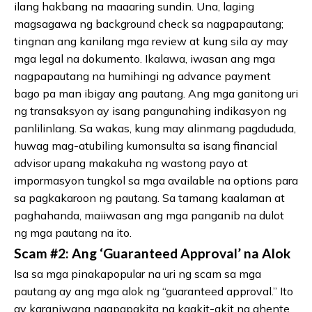
ilang hakbang na maaaring sundin. Una, laging
magsagawa ng background check sa nagpapautang;
tingnan ang kanilang mga review at kung sila ay may
mga legal na dokumento. Ikalawa, iwasan ang mga
nagpapautang na humihingi ng advance payment
bago pa man ibigay ang pautang. Ang mga ganitong uri
ng transaksyon ay isang pangunahing indikasyon ng
panlilinlang. Sa wakas, kung may alinmang pagdududa,
huwag mag-atubiling kumonsulta sa isang financial
advisor upang makakuha ng wastong payo at
impormasyon tungkol sa mga available na options para
sa pagkakaroon ng pautang. Sa tamang kaalaman at
paghahanda, maiiwasan ang mga panganib na dulot
ng mga pautang na ito.
Scam #2: Ang ‘Guaranteed Approval’ na Alok
Isa sa mga pinakapopular na uri ng scam sa mga
pautang ay ang mga alok ng “guaranteed approval.” Ito
ay karaniwang nagpapakita ng kaakit-akit na ahente