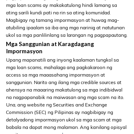
mga loan scams ay makakatulong hindi lamang sa
ating sarili kundi pati na rin sa ating komunidad.
Magbigay ng tamang impormasyon at huwag mag-
atubiling ipaalam sa iba ang mga narinig at natutunan
ukol sa mga panlilinlang sa larangan ng pagpapautang.
Mga Sanggunian at Karagdagang
Impormasyon
Upang mapanatili ang inyong kaalaman tungkol sa
mga loan scams, mahalaga ang pagkakaroon ng
access sa mga maaasahang impormasyon at
sanggunian. Narito ang ilang mga credible sources at
ahensya na maaaring makatulong sa mga indibidwal
na nagpapanabik na maiwasan ang mga scam na ito.
Una, ang website ng Securities and Exchange
Commission (SEC) ng Pilipinas ay nagbibigay ng
detalyadong impormasyon ukol sa mga scam at mga
babala na dapat mong malaman. Ang kanilang opisyal