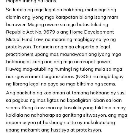
mapanlinlang na loans.
Sa kabila ng mga legal na hakbang, mahalaga ring
alamin ang iyong mga karapatan bilang isang mam
borrower. Maging aware sa mga batas tulad ng
Republic Act No. 9679 o ang Home Development
Mutual Fund Law, na maaaring magbigay sa iyo ng
proteksyon. Tanungin ang mga eksperto o legal
practitioners upang mas maunawaan ang iyong mga
hakbang at kung ano ang mga nararapat gawin.
Huwag mag-atubiling humingi ng tulong mula sa mga
non-government organizations (NGOs) na nagbibigay
ng libreng legal na payo sa mga biktima ng scams.
Ang pagkuha ng kaalaman at tamang hakbang ay susi
sa pagbuo ng mas ligtas na kapaligiran laban sa loan
scams. Kung ikaw man ay kasalukuyang biktima o may
kakilala na nahaharap sa ganitong sitwasyon, ang mga
impormasyon at hakbang na ito ay makakatulong
upang makamit ang hustisya at proteksyon.