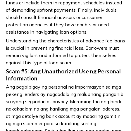
funds or include them in repayment schedules instead
of demanding upfront payments. Finally, individuals
should consult financial advisors or consumer
protection agencies if they have doubts or need
assistance in navigating loan options.
Understanding the characteristics of advance fee loans
is crucial in preventing financial loss. Borrowers must
remain vigilant and informed to protect themselves
against this type of loan scam.
Scam #5: Ang Unauthorized Use ng Personal
Information
Ang pagbibigay ng personal na impormasyon sa mga
pekeng lenders ay nagdadala ng malubhang panganib
sa iyong seguridad at privacy. Maraming tao ang hindi
nakakaalam na ang kanilang mga pangalan, address,
at mga detalye ng bank account ay maaaring gamitin
ng mga scammer para sa kanilang sariling
kapakinabangan. Sa tuwing ikaw ay nag-aaplay para