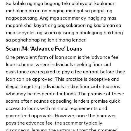
Sa kabila ng mga bagong teknolohiya at kaalaman,
mahalaga pa rin na maging maingat sa pagpili ng
nagpapautang. Ang mga scammer ay nagiging mas
mapanlikha, kaya’t ang pagkakaroon ng kaalaman sa
mga senyales ng scam ay isang mahalagang hakbang
sa paghahanap ng lehitimong lender.
Scam #4: ‘Advance Fee’ Loans
One prevalent form of loan scam is the ‘advance fee’
loan scheme, where individuals seeking financial
assistance are required to pay a fee upfront before their
loan can be approved. This practice is deceptive and
illegal, targeting individuals in dire financial situations
who may be desperate for funds. The premise of these
scams often sounds appealing; lenders promise quick
access to loans with minimal requirements and
guaranteed approvals. However, once the borrower
pays the advance fee, the scammer typically
disappears, leaving the victim without the promised