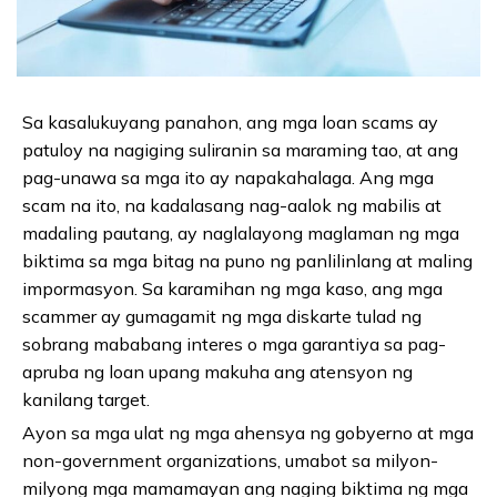
Sa kasalukuyang panahon, ang mga loan scams ay
patuloy na nagiging suliranin sa maraming tao, at ang
pag-unawa sa mga ito ay napakahalaga. Ang mga
scam na ito, na kadalasang nag-aalok ng mabilis at
madaling pautang, ay naglalayong maglaman ng mga
biktima sa mga bitag na puno ng panlilinlang at maling
impormasyon. Sa karamihan ng mga kaso, ang mga
scammer ay gumagamit ng mga diskarte tulad ng
sobrang mababang interes o mga garantiya sa pag-
apruba ng loan upang makuha ang atensyon ng
kanilang target.
Ayon sa mga ulat ng mga ahensya ng gobyerno at mga
non-government organizations, umabot sa milyon-
milyong mga mamamayan ang naging biktima ng mga