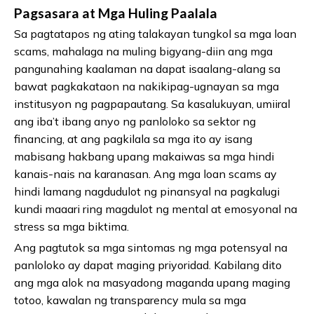
Pagsasara at Mga Huling Paalala
Sa pagtatapos ng ating talakayan tungkol sa mga loan
scams, mahalaga na muling bigyang-diin ang mga
pangunahing kaalaman na dapat isaalang-alang sa
bawat pagkakataon na nakikipag-ugnayan sa mga
institusyon ng pagpapautang. Sa kasalukuyan, umiiral
ang iba’t ibang anyo ng panloloko sa sektor ng
financing, at ang pagkilala sa mga ito ay isang
mabisang hakbang upang makaiwas sa mga hindi
kanais-nais na karanasan. Ang mga loan scams ay
hindi lamang nagdudulot ng pinansyal na pagkalugi
kundi maaari ring magdulot ng mental at emosyonal na
stress sa mga biktima.
Ang pagtutok sa mga sintomas ng mga potensyal na
panloloko ay dapat maging priyoridad. Kabilang dito
ang mga alok na masyadong maganda upang maging
totoo, kawalan ng transparency mula sa mga