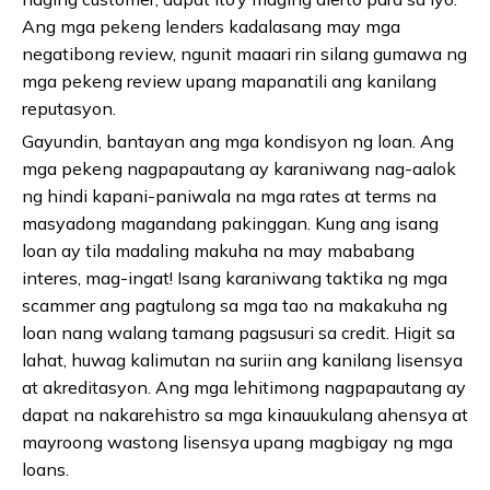
Ang mga pekeng lenders kadalasang may mga
negatibong review, ngunit maaari rin silang gumawa ng
mga pekeng review upang mapanatili ang kanilang
reputasyon.
Gayundin, bantayan ang mga kondisyon ng loan. Ang
mga pekeng nagpapautang ay karaniwang nag-aalok
ng hindi kapani-paniwala na mga rates at terms na
masyadong magandang pakinggan. Kung ang isang
loan ay tila madaling makuha na may mababang
interes, mag-ingat! Isang karaniwang taktika ng mga
scammer ang pagtulong sa mga tao na makakuha ng
loan nang walang tamang pagsusuri sa credit. Higit sa
lahat, huwag kalimutan na suriin ang kanilang lisensya
at akreditasyon. Ang mga lehitimong nagpapautang ay
dapat na nakarehistro sa mga kinauukulang ahensya at
mayroong wastong lisensya upang magbigay ng mga
loans.