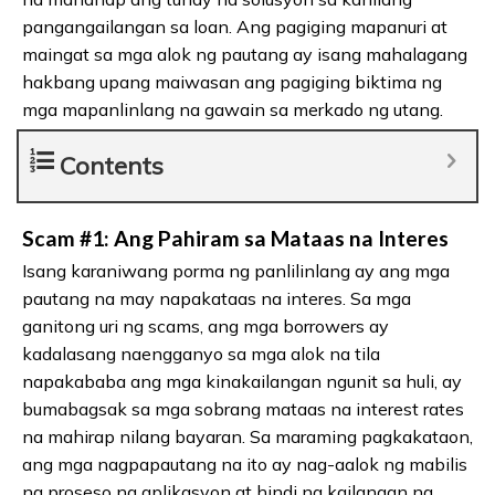
pangangailangan sa loan. Ang pagiging mapanuri at
maingat sa mga alok ng pautang ay isang mahalagang
hakbang upang maiwasan ang pagiging biktima ng
mga mapanlinlang na gawain sa merkado ng utang.
Contents
Scam #1: Ang Pahiram sa Mataas na Interes
Isang karaniwang porma ng panlilinlang ay ang mga
pautang na may napakataas na interes. Sa mga
ganitong uri ng scams, ang mga borrowers ay
kadalasang naengganyo sa mga alok na tila
napakababa ang mga kinakailangan ngunit sa huli, ay
bumabagsak sa mga sobrang mataas na interest rates
na mahirap nilang bayaran. Sa maraming pagkakataon,
ang mga nagpapautang na ito ay nag-aalok ng mabilis
na proseso ng aplikasyon at hindi na kailangan ng