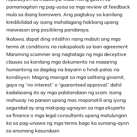
pamamagitan ng pag-usisa sa mga review at feedback
mula sa ibang borrowers. Ang pagtukoy sa kanilang
kredibilidad ay isang mahalagang hakbang upang
maiwasan ang posibleng pandaraya.
Ikalawa, dapat ding intidihin nang mabuti ang mga
terms at conditions na nakapaloob sa loan agreement.
Maraming scammer ang nagtatago ng mga deceptive
clauses sa kanilang mga dokumento na maaaring
humantong sa dagdag na bayarin o hindi patas na
kondisyon. Maging maingat sa mga salitang ginamit,
gaya ng “no interest” o “guaranteed approval,” dahil
kadalasang ito ay mga palatandaan ng scam. Isang
mahusay na paraan upang mas mapanatili ang iyong
seguridad ay ang makipag-ugnayan sa mga eksperto
sa finance o mga legal consultants upang matulungan
ka sa pag-unawa ng mga terms bago ka sumang-ayon
sa anumang kasunduan.