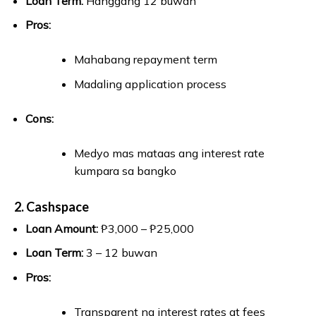
Loan Term:
Hanggang 12 buwan
Pros:
Mahabang repayment term
Madaling application process
Cons:
Medyo mas mataas ang interest rate
kumpara sa bangko
2. Cashspace
Loan Amount:
₱3,000 – ₱25,000
Loan Term:
3 – 12 buwan
Pros:
Transparent na interest rates at fees