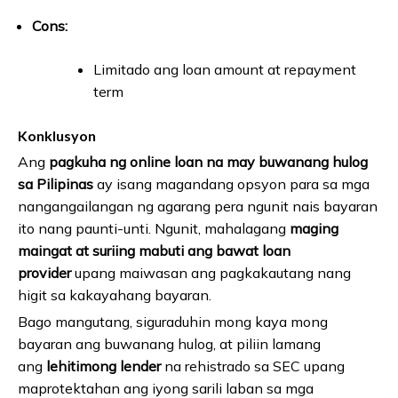
Cons:
Limitado ang loan amount at repayment
term
Konklusyon
Ang
pagkuha ng online loan na may buwanang hulog
sa Pilipinas
ay isang magandang opsyon para sa mga
nangangailangan ng agarang pera ngunit nais bayaran
ito nang paunti-unti. Ngunit, mahalagang
maging
maingat at suriing mabuti ang bawat loan
provider
upang maiwasan ang pagkakautang nang
higit sa kakayahang bayaran.
Bago mangutang, siguraduhin mong kaya mong
bayaran ang buwanang hulog, at piliin lamang
ang
lehitimong lender
na rehistrado sa SEC upang
maprotektahan ang iyong sarili laban sa mga