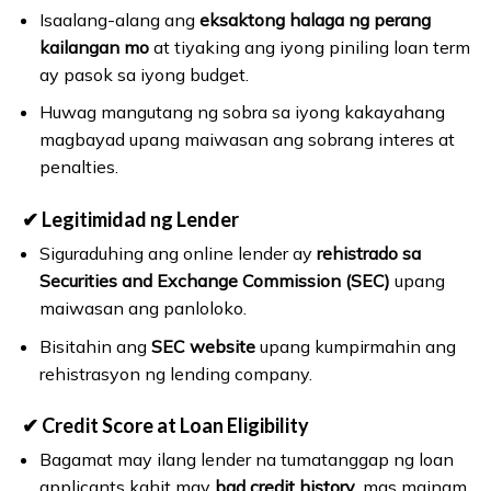
Isaalang-alang ang
eksaktong halaga ng perang
kailangan mo
at tiyaking ang iyong piniling loan term
ay pasok sa iyong budget.
Huwag mangutang ng sobra sa iyong kakayahang
magbayad upang maiwasan ang sobrang interes at
penalties.
✔ Legitimidad ng Lender
Siguraduhing ang online lender ay
rehistrado sa
Securities and Exchange Commission (SEC)
upang
maiwasan ang panloloko.
Bisitahin ang
SEC website
upang kumpirmahin ang
rehistrasyon ng lending company.
✔ Credit Score at Loan Eligibility
Bagamat may ilang lender na tumatanggap ng loan
applicants kahit may
bad credit history
, mas mainam