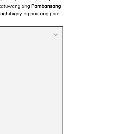
atuwang ang
Pambansang
nagbibigay ng pautang para