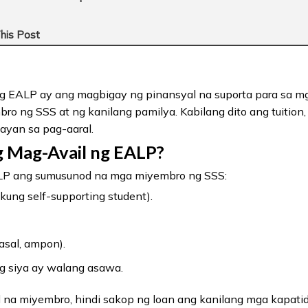
his Post
g EALP ay ang magbigay ng pinansyal na suporta para sa m
 ng SSS at ng kanilang pamilya. Kabilang dito ang tuition, 
ayan sa pag-aaral.
g Mag-Avail ng EALP?
LP ang sumusunod na mga miyembro ng SSS:
ng self-supporting student).
asal, ampon).
g siya ay walang asawa.
 na miyembro, hindi sakop ng loan ang kanilang mga kapatid