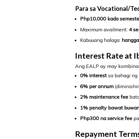
Para sa Vocational/Tec
Php10,000 kada semester
Maximum availment:
4 se
Kabuuang halaga:
hangga
Interest Rate at I
Ang EALP ay may kombinasyo
0% interest
sa bahagi ng 
6% per annum
(diminishi
2% maintenance fee
bata
1% penalty bawat buwa
Php300 na service fee
pa
Repayment Term