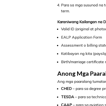
Para sa mga susunod na t
term.
Karaniwang Kailangan na 
Valid ID (original at phot
EALP Application Form
Assessment o billing sta
Katibayan ng kita (payslip
Birth/marriage certificat
Anong Mga Paaral
Ang mga paaralang tumatan
CHED
– para sa degree p
TESDA
– para sa technica
CAAP
– para sa aviation 