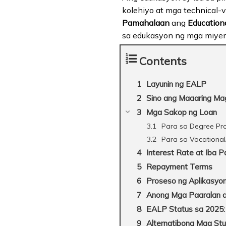
kolehiyo at mga technical-v
Pamahalaan
ang
Education
sa edukasyon ng mga miyem
Contents
Layunin ng EALP
Sino ang Maaaring Ma
Mga Sakop ng Loan
Para sa Degree Pr
Para sa Vocational
Interest Rate at Iba P
Repayment Terms
Proseso ng Aplikasyo
Anong Mga Paaralan 
EALP Status sa 2025:
Alternatibong Mga Stu