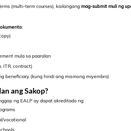
erms (multi-term courses), kailangang
mag-submit muli ng upd
Dokumento:
ocopy)
tement mula sa paaralan
, ITR, contract)
e ng beneficiary (kung hindi ang mismong miyembro)
an ang Sakop?
ggap ng EALP ay dapat akreditado ng:
rograms
l/vocational
schools