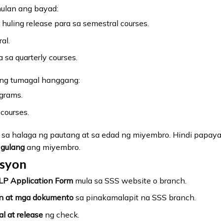
mulan ang bayad:
uling release para sa semestral courses.
al.
 sa quarterly courses.
ng tumagal hanggang:
grams.
courses.
sa halaga ng pautang at sa edad ng miyembro. Hindi papay
 gulang
ang miyembro.
asyon
P Application Form
mula sa SSS website o branch.
n at mga dokumento
sa pinakamalapit na SSS branch.
l at release
ng check.