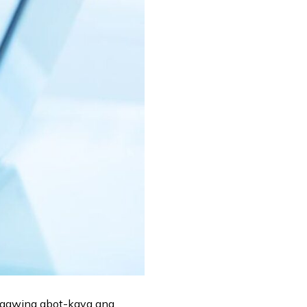
 gawing abot-kaya ang