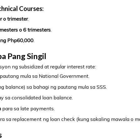
hnical Courses:
 o trimester
.
mesters o 6 trimesters
.
ng Php60,000
.
ba Pang Singil
n ng subsidized at regular interest rate:
pautang mula sa National Government.
ng balance) sa bahagi ng pautang mula sa SSS.
y sa consolidated loan balance.
n
para sa late payments.
ra sa replacement ng loan check (kung sakaling mawala o ma
s