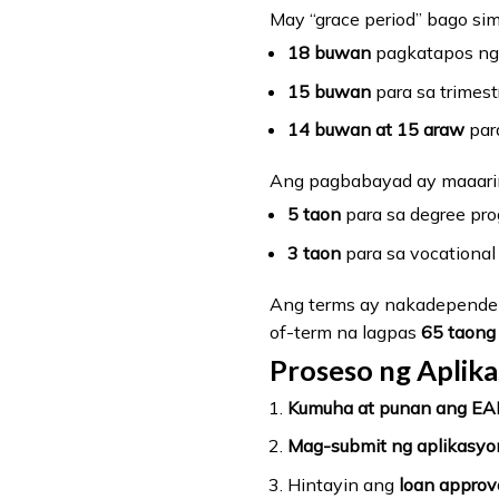
May “grace period” bago si
18 buwan
pagkatapos ng h
15 buwan
para sa trimestr
14 buwan at 15 araw
para
Ang pagbabayad ay maaari
5 taon
para sa degree pro
3 taon
para sa vocational 
Ang terms ay nakadepende 
of-term na lagpas
65 taong
Proseso ng Aplik
Kumuha at punan ang EAL
Mag-submit ng aplikasyo
Hintayin ang
loan approva