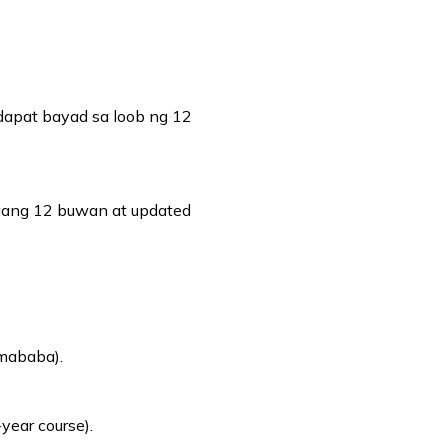
 dapat bayad sa loob ng 12
raang 12 buwan at updated
 mababa).
year course).