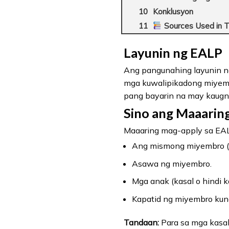
Konklusyon
Sources Used in T
Layunin ng EALP
Ang pangunahing layunin n
mga kuwalipikadong miyembro
pang bayarin na may kaugn
Sino ang Maaarin
Maaaring mag-apply sa EA
Ang mismong miyembro (ku
Asawa ng miyembro.
Mga anak (kasal o hindi k
Kapatid ng miyembro kun
Tandaan:
Para sa mga kasal