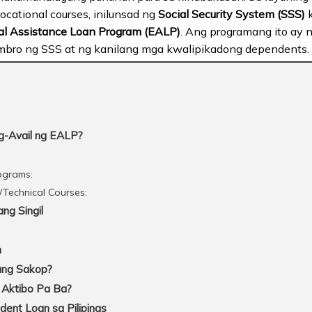
ocational courses, inilunsad ng
Social Security System (SSS)
k
al Assistance Loan Program (EALP)
. Ang programang ito ay 
bro ng SSS at ng kanilang mga kwalipikadong dependents.
g-Avail ng EALP?
ograms:
/Technical Courses:
ang Singil
n
ang Sakop?
 Aktibo Pa Ba?
dent Loan sa Pilipinas