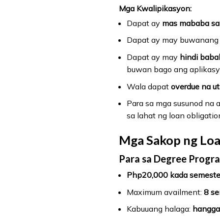
Mga Kwalipikasyon:
Dapat ay
mas mababa sa 
Dapat ay may buwanang 
Dapat ay may
hindi baba
buwan bago ang aplikasy
Wala dapat
overdue na u
Para sa mga susunod na a
sa lahat ng loan obligatio
Mga Sakop ng Lo
Para sa Degree Progr
Php20,000 kada semester, 
Maximum availment:
8 se
Kabuuang halaga:
hangga