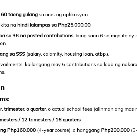
60 taong gulang
sa oras ng aplikasyon.
kita na
hindi lalampas sa Php25,000.00
.
ba sa 36 na posted contributions
, kung saan 6 sa mga ito ay
on.
tang sa SSS
(salary, calamity, housing loan, atbp.).
vailments, kailangang may 6 contributions sa loob ng naka
ns.
an
ams:
trimester, o quarter
, o actual school fees (alinman ang mas
mesters / 12 trimesters / 16 quarters
.
ng Php160,000
(4-year course), o hanggang
Php200,000
(5-