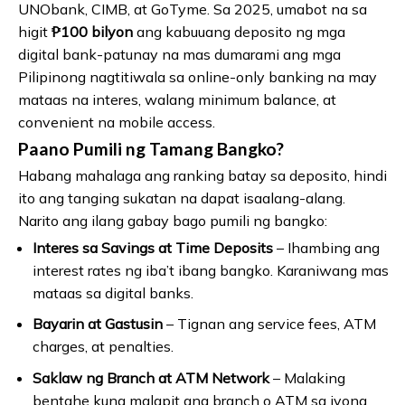
UNObank, CIMB, at GoTyme. Sa 2025, umabot na sa
higit
₱100 bilyon
ang kabuuang deposito ng mga
digital bank-patunay na mas dumarami ang mga
Pilipinong nagtitiwala sa online-only banking na may
mataas na interes, walang minimum balance, at
convenient na mobile access.
Paano Pumili ng Tamang Bangko?
Habang mahalaga ang ranking batay sa deposito, hindi
ito ang tanging sukatan na dapat isaalang-alang.
Narito ang ilang gabay bago pumili ng bangko:
Interes sa Savings at Time Deposits
– Ihambing ang
interest rates ng iba’t ibang bangko. Karaniwang mas
mataas sa digital banks.
Bayarin at Gastusin
– Tignan ang service fees, ATM
charges, at penalties.
Saklaw ng Branch at ATM Network
– Malaking
bentahe kung malapit ang branch o ATM sa iyong