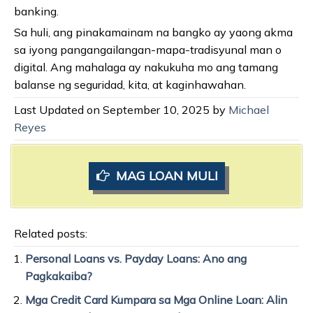
banking.
Sa huli, ang pinakamainam na bangko ay yaong akma
sa iyong pangangailangan-mapa-tradisyunal man o
digital. Ang mahalaga ay nakukuha mo ang tamang
balanse ng seguridad, kita, at kaginhawahan.
Last Updated on September 10, 2025 by
Michael
Reyes
MAG LOAN MULI
Related posts:
Personal Loans vs. Payday Loans: Ano ang
Pagkakaiba?
Mga Credit Card Kumpara sa Mga Online Loan: Alin