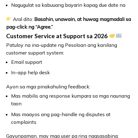
Nagugulat sa kabuuang bayarin kapag due date na
Aral dito:
Basahin, unawain, at huwag magmadali sa
pag-click ng “Agree.”
Customer Service at Support sa 2026
Patuloy na ina-update ng Pesoloan ang kanilang
customer support system:
Email support
In-app help desk
Ayon sa mga pinakahuling feedback:
Mas mabilis ang response kumpara sa mga naunang
taon
Mas maayos ang pag-handle ng disputes at
complaints
Gayunpaman, may mga user pa ring nagsasabing: