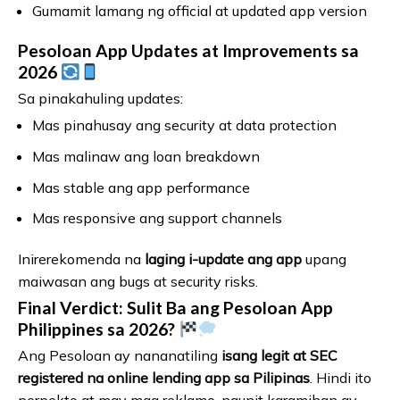
Gumamit lamang ng official at updated app version
Pesoloan App Updates at Improvements sa
2026
Sa pinakahuling updates:
Mas pinahusay ang security at data protection
Mas malinaw ang loan breakdown
Mas stable ang app performance
Mas responsive ang support channels
Inirerekomenda na
laging i-update ang app
upang
maiwasan ang bugs at security risks.
Final Verdict: Sulit Ba ang Pesoloan App
Philippines sa 2026?
Ang Pesoloan ay nananatiling
isang legit at SEC
registered na online lending app sa Pilipinas
. Hindi ito
perpekto at may mga reklamo, ngunit karamihan ay