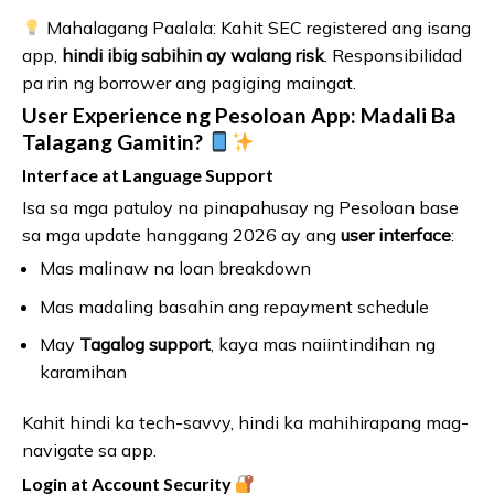
Mahalagang Paalala: Kahit SEC registered ang isang
app,
hindi ibig sabihin ay walang risk
. Responsibilidad
pa rin ng borrower ang pagiging maingat.
User Experience ng Pesoloan App: Madali Ba
Talagang Gamitin?
Interface at Language Support
Isa sa mga patuloy na pinapahusay ng Pesoloan base
sa mga update hanggang 2026 ay ang
user interface
:
Mas malinaw na loan breakdown
Mas madaling basahin ang repayment schedule
May
Tagalog support
, kaya mas naiintindihan ng
karamihan
Kahit hindi ka tech-savvy, hindi ka mahihirapang mag-
navigate sa app.
Login at Account Security