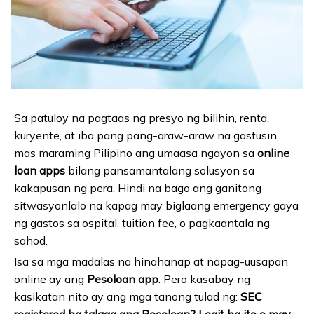
Sa patuloy na pagtaas ng presyo ng bilihin, renta,
kuryente, at iba pang pang-araw-araw na gastusin,
mas maraming Pilipino ang umaasa ngayon sa
online
loan apps
bilang pansamantalang solusyon sa
kakapusan ng pera. Hindi na bago ang ganitong
sitwasyonlalo na kapag may biglaang emergency gaya
ng gastos sa ospital, tuition fee, o pagkaantala ng
sahod.
Isa sa mga madalas na hinahanap at napag-uusapan
online ay ang
Pesoloan app
. Pero kasabay ng
kasikatan nito ay ang mga tanong tulad ng:
SEC
registered ba talaga ang Pesoloan? Legit ba ito o may