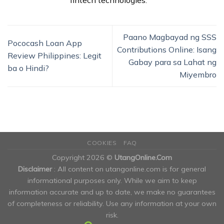
Paano Magbayad ng SSS
Pococash Loan App
Contributions Online: Isang
Review Philippines: Legit
Gabay para sa Lahat ng
ba o Hindi?
Miyembro
COOKIES
FAQ
Copyright 2026 ©
UtangOnline.Com
Disclaimer
: All content on utangonline.com is for general
informational purposes only. While we aim to keep
information accurate and up to date, we make no guarantees
of completeness or reliability. Use any information at your own
risk.