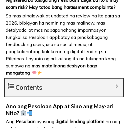
scam risk? May totoo bang harassment complaints?
Sa mas pinalawak at updated na review na ito para sa
2026, bibigyan ka namin ng mas malinaw, mas
detalyado, at mas napapanahong impormasyon
tungkol sa Pesoloan appbatay sa pinakabagong
feedback ng users, uso sa social media, at
pangkalahatang kalakaran ng digital lending sa
Pilipinas. Layunin ng artikulong ito na tulungan kang
gumawa ng
mas matalinong desisyon bago
mangutang
.
Contents
Ano ang Pesoloan App at Sino ang May-ari
Nito?
Ang
Pesoloan
ay isang
digital lending platform
na nag-