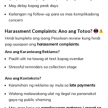
May delay kapag peak days
Kailangan ng follow-up para sa mas komplikadong
concern
Harassment Complaints: Ano ang Totoo?
Hindi kumpleto ang isang Pesoloan review kung hindi
pag-uusapan ang
harassment complaints
.
Ano ang Karaniwang Reklamo?
Paulit-ulit na tawag at text kapag overdue
Stressful reminders sa collection stage
Ano ang Konteksto?
Karamihan ng reklamo ay mula sa
late payments
Walang malawakang ulat ng ilegal na pananakot
gaya ng public shaming
May mga kaso na
naaaksyunan matapos i-report sa