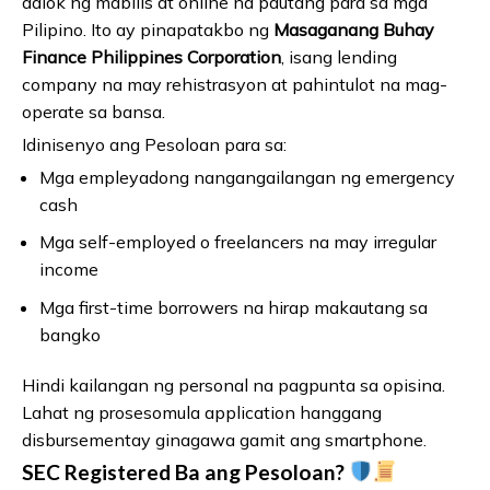
aalok ng mabilis at online na pautang para sa mga
Pilipino. Ito ay pinapatakbo ng
Masaganang Buhay
Finance Philippines Corporation
, isang lending
company na may rehistrasyon at pahintulot na mag-
operate sa bansa.
Idinisenyo ang Pesoloan para sa:
Mga empleyadong nangangailangan ng emergency
cash
Mga self-employed o freelancers na may irregular
income
Mga first-time borrowers na hirap makautang sa
bangko
Hindi kailangan ng personal na pagpunta sa opisina.
Lahat ng prosesomula application hanggang
disbursementay ginagawa gamit ang smartphone.
SEC Registered Ba ang Pesoloan?