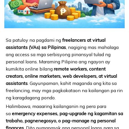
Sa patuloy na pagdami ng
freelancers at virtual
assistants (VAs) sa Pilipinas
, nagiging mas mahalaga
ang access sa mga serbisyong pinansyal tulad ng
personal loans. Maraming Pilipino ang ngayon ay
kumikita online bilang
remote workers, content
creators, online marketers, web developers, at virtual
assistants
. Gayunpaman, kahit maganda ang kita sa
freelancing, may mga pagkakataon na kailangan pa rin
ng karagdagang pondo.
Halimbawa, maaaring kailanganin ng pera para
sa
emergency expenses, pag-upgrade ng kagamitan sa
trabaho, pagnenegosyo, o pag-manage ng personal
finances
. Dito pumapasok ang personal loans para sa