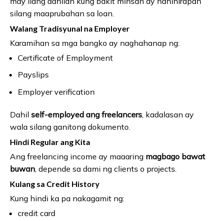
may ilang dahilan kung bakit minsan ay nahihirapan
silang maaprubahan sa loan.
Walang Tradisyunal na Employer
Karamihan sa mga bangko ay naghahanap ng:
Certificate of Employment
Payslips
Employer verification
Dahil
self-employed ang freelancers
, kadalasan ay
wala silang ganitong dokumento.
Hindi Regular ang Kita
Ang freelancing income ay maaaring
magbago bawat
buwan
, depende sa dami ng clients o projects.
Kulang sa Credit History
Kung hindi ka pa nakagamit ng:
credit card