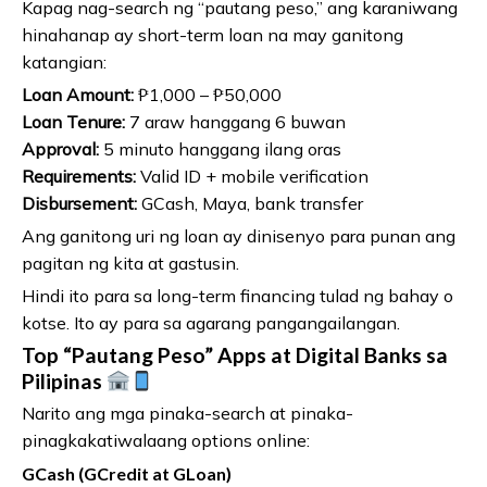
Kapag nag-search ng “pautang peso,” ang karaniwang
hinahanap ay short-term loan na may ganitong
katangian:
Loan Amount:
₱1,000 – ₱50,000
Loan Tenure:
7 araw hanggang 6 buwan
Approval:
5 minuto hanggang ilang oras
Requirements:
Valid ID + mobile verification
Disbursement:
GCash, Maya, bank transfer
Ang ganitong uri ng loan ay dinisenyo para punan ang
pagitan ng kita at gastusin.
Hindi ito para sa long-term financing tulad ng bahay o
kotse. Ito ay para sa agarang pangangailangan.
Top “Pautang Peso” Apps at Digital Banks sa
Pilipinas
Narito ang mga pinaka-search at pinaka-
pinagkakatiwalaang options online:
GCash (GCredit at GLoan)