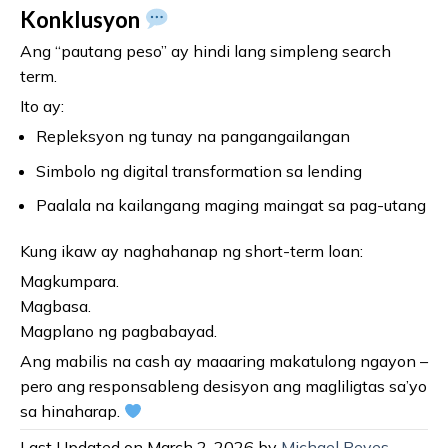
Konklusyon
Ang “pautang peso” ay hindi lang simpleng search
term.
Ito ay:
Repleksyon ng tunay na pangangailangan
Simbolo ng digital transformation sa lending
Paalala na kailangang maging maingat sa pag-utang
Kung ikaw ay naghahanap ng short-term loan:
Magkumpara.
Magbasa.
Magplano ng pagbabayad.
Ang mabilis na cash ay maaaring makatulong ngayon –
pero ang responsableng desisyon ang magliligtas sa’yo
sa hinaharap.
Last Updated on March 2, 2026 by
Michael Reyes