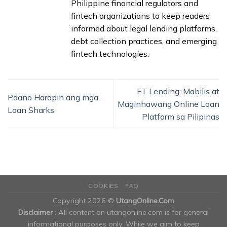
Philippine financial regulators and
fintech organizations to keep readers
informed about legal lending platforms,
debt collection practices, and emerging
fintech technologies.
FT Lending: Mabilis at
Paano Harapin ang mga
Maginhawang Online Loan
Loan Sharks
Platform sa Pilipinas
COOKIES
FAQ
Copyright 2026 ©
UtangOnline.Com
Disclaimer
: All content on utangonline.com is for general
informational purposes only. While we aim to keep