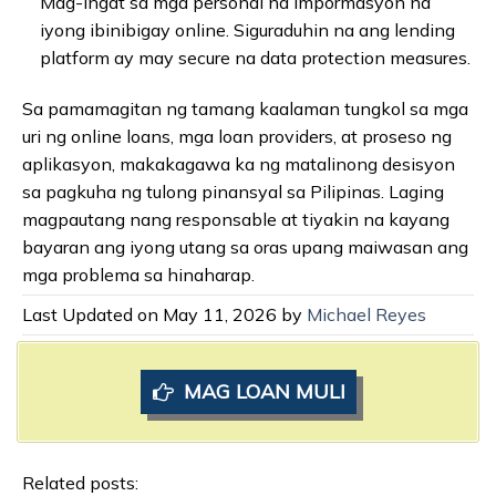
Mag-ingat sa mga personal na impormasyon na
iyong ibinibigay online. Siguraduhin na ang lending
platform ay may secure na data protection measures.
Sa pamamagitan ng tamang kaalaman tungkol sa mga
uri ng online loans, mga loan providers, at proseso ng
aplikasyon, makakagawa ka ng matalinong desisyon
sa pagkuha ng tulong pinansyal sa Pilipinas. Laging
magpautang nang responsable at tiyakin na kayang
bayaran ang iyong utang sa oras upang maiwasan ang
mga problema sa hinaharap.
Last Updated on May 11, 2026 by
Michael Reyes
MAG LOAN MULI
Related posts: