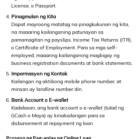
License, o Passport.
Pinagmulan ng Kita
Dapat mayroong matatag na pinagkukunan ng kita,
na maaaring kailanganing patunayan sa
pamamagitan ng payslips, Income Tax Returns (ITR),
o Certificate of Employment. Para sa mga self-
employed, maaaring kailanganing magbigay ng
business registration documents at bank statements.
Impormasyon ng Kontak
Kailangan ng aktibong mobile phone number, at
minsan ay landline number din.
Bank Account o E-wallet
Kadalasan, ang bank account o e-wallet (tulad ng
GCash o Maya) ay kinakailangan para sa
disbursement at repayment ng loan.
Proseso ng Pag-aplay ng Online Loan