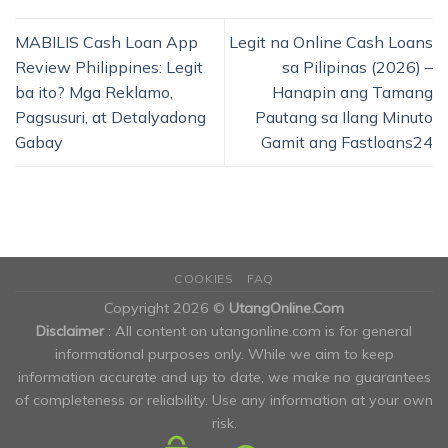
MABILIS Cash Loan App
Legit na Online Cash Loans
Review Philippines: Legit
sa Pilipinas (2026) –
ba ito? Mga Reklamo,
Hanapin ang Tamang
Pagsusuri, at Detalyadong
Pautang sa Ilang Minuto
Gabay
Gamit ang Fastloans24
COOKIES
FAQ
Copyright 2026 ©
UtangOnline.Com
Disclaimer
: All content on utangonline.com is for general
informational purposes only. While we aim to keep
information accurate and up to date, we make no guarantees
of completeness or reliability. Use any information at your own
risk.