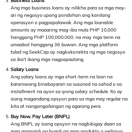
Business Loans
Ang mga business loans ay nilikha para sa mga may-
ari ng negosyo upang pondohan ang kanilang
operasyon o pagpapalawak. Ang mga loanable
amounts ay maaaring mag-iba mula PHP 10,000
hanggang PHP 100,000,000, na may mga term na
umaabot hanggang 36 buwan. Ang mga platform
tulad ng SeekCap ay nagkokonekta ng mga negosyo
sa iba’t ibang mga nagpapautang.
Salary Loans
Ang salary loans ay mga short-term na loan na
karaniwang binabayaran sa susunod na sahod o sa
installment na ayon sa iyong salary schedule. Ito ay
isang magandang opsyon para sa mga may regular na
kita at nangangailangan ng agarang pera.
Buy Now, Pay Later (BNPL)
Ang BNPL ay isang opsyon na nagbibigay daan sa
mga mamimili na bumili ng mga produkto o serbisyo