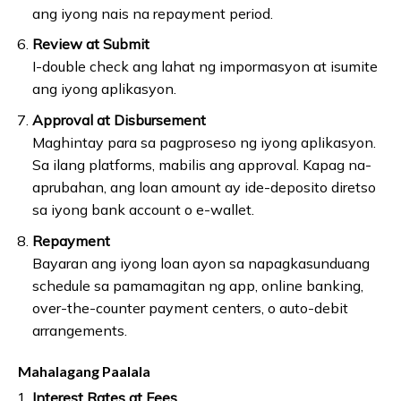
ang iyong nais na repayment period.
Review at Submit
I-double check ang lahat ng impormasyon at isumite
ang iyong aplikasyon.
Approval at Disbursement
Maghintay para sa pagproseso ng iyong aplikasyon.
Sa ilang platforms, mabilis ang approval. Kapag na-
aprubahan, ang loan amount ay ide-deposito diretso
sa iyong bank account o e-wallet.
Repayment
Bayaran ang iyong loan ayon sa napagkasunduang
schedule sa pamamagitan ng app, online banking,
over-the-counter payment centers, o auto-debit
arrangements.
Mahalagang Paalala
Interest Rates at Fees