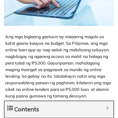
Ang mga biglaang gastusin ay maaaring magulo sa
kahit gaano kaayos na budget. Sa Pilipinas, ang mga
online loan app ay nag-aalok ng mabilisang solusyon,
nagbibigay ng agarang access sa maliit na halaga ng
pera tulad ng ₱5,000. Gayunpaman, mahalagang
maging maingat sa pagpasok sa mundo ng online
lending. Sa gabay na ito, tatalakayin natin ang mga
responsableng paraan ng paghiram, kilalanin ang mga
sikat na online lenders para sa ₱5,000 loan, at alamin
kung paano gumawa ng tamang desisyon.
Contents