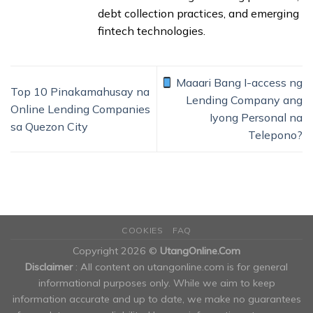
debt collection practices, and emerging
fintech technologies.
Maaari Bang I-access ng
Top 10 Pinakamahusay na
Lending Company ang
Online Lending Companies
Iyong Personal na
sa Quezon City
Telepono?
COOKIES
FAQ
Copyright 2026 ©
UtangOnline.Com
Disclaimer
: All content on utangonline.com is for general
informational purposes only. While we aim to keep
information accurate and up to date, we make no guarantees