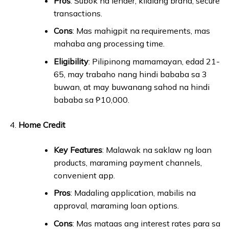
Pros
: Subok na lender, kilalang brand, secure
transactions.
Cons
: Mas mahigpit na requirements, mas
mahaba ang processing time.
Eligibility
: Pilipinong mamamayan, edad 21-
65, may trabaho nang hindi bababa sa 3
buwan, at may buwanang sahod na hindi
bababa sa ₱10,000.
Home Credit
Key Features
: Malawak na saklaw ng loan
products, maraming payment channels,
convenient app.
Pros
: Madaling application, mabilis na
approval, maraming loan options.
Cons
: Mas mataas ang interest rates para sa