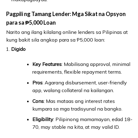
Pagpili ng Tamang Lender: Mga Sikat na Opsyon
para sa ₱5,000 Loan
Narito ang ilang kilalang online lenders sa Pilipinas at
kung bakit sila angkop para sa ₱5,000 loan:
Digido
Key Features
: Mabilisang approval, minimal
requirements, flexible repayment terms.
Pros
: Agarang disbursement, user-friendly
app, walang collateral na kailangan.
Cons
: Mas mataas ang interest rates
kumpara sa mga tradisyunal na bangko.
Eligibility
: Pilipinong mamamayan, edad 18-
70, may stable na kita, at may valid ID.