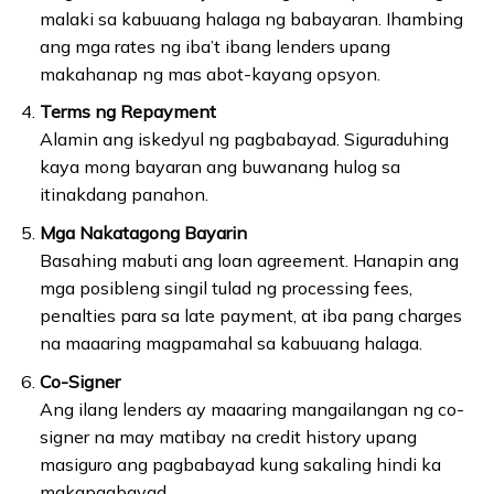
malaki sa kabuuang halaga ng babayaran. Ihambing
ang mga rates ng iba’t ibang lenders upang
makahanap ng mas abot-kayang opsyon.
Terms ng Repayment
Alamin ang iskedyul ng pagbabayad. Siguraduhing
kaya mong bayaran ang buwanang hulog sa
itinakdang panahon.
Mga Nakatagong Bayarin
Basahing mabuti ang loan agreement. Hanapin ang
mga posibleng singil tulad ng processing fees,
penalties para sa late payment, at iba pang charges
na maaaring magpamahal sa kabuuang halaga.
Co-Signer
Ang ilang lenders ay maaaring mangailangan ng co-
signer na may matibay na credit history upang
masiguro ang pagbabayad kung sakaling hindi ka
makapagbayad.