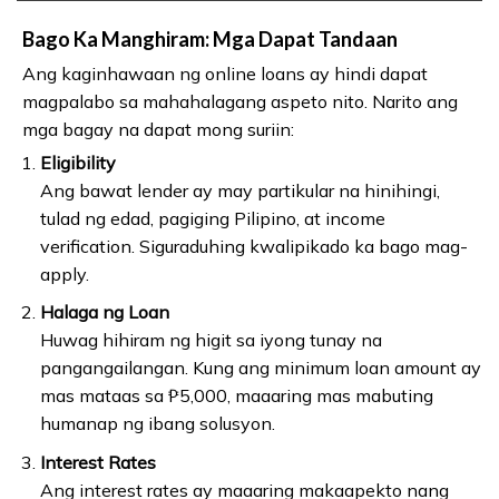
Bago Ka Manghiram: Mga Dapat Tandaan
Ang kaginhawaan ng online loans ay hindi dapat
magpalabo sa mahahalagang aspeto nito. Narito ang
mga bagay na dapat mong suriin:
Eligibility
Ang bawat lender ay may partikular na hinihingi,
tulad ng edad, pagiging Pilipino, at income
verification. Siguraduhing kwalipikado ka bago mag-
apply.
Halaga ng Loan
Huwag hihiram ng higit sa iyong tunay na
pangangailangan. Kung ang minimum loan amount ay
mas mataas sa ₱5,000, maaaring mas mabuting
humanap ng ibang solusyon.
Interest Rates
Ang interest rates ay maaaring makaapekto nang