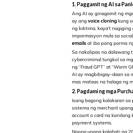
1. Paggamit ng AI sa Pan
Ang AI ay ginagamit ng mg
ay ang
voice cloning
kung s
ng biktima, kaya’t nagigin
impormasyon mula sa socia
emails
at iba pang porma n
Sa nakalipas na dalawang 
cybercriminal tungkol sa m
ng “Fraud GPT” at “Worm GP
AI ay magbibigay-daan sa m
mas mataas na halaga ng m
2. Pagdami ng mga Purch
Isang bagong kalakaran sa
sistema ng merchant upang 
account o card na kanilang 
payment systems.
Noong unang kalahati ng 20