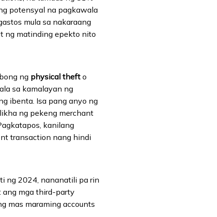
 ng potensyal na pagkawala
gastos mula sa nakaraang
t ng matinding epekto nito
sbong ng
physical theft
o
ala sa kamalayan ng
ng ibenta. Isa pang anyo ng
ilikha ng pekeng merchant
 Pagkatapos, kanilang
nt transaction nang hindi
ng 2024, nananatili pa rin
t ang mga third-party
 ang mas maraming accounts