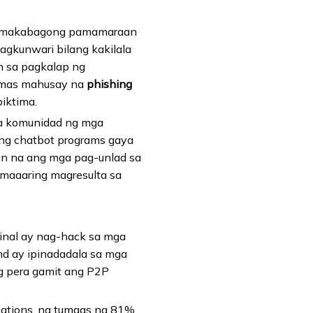
mga makabagong pamamaraan
gkunwari bilang kakilala
n sa pagkalap ng
g mas mahusay na
phishing
iktima.
sa komunidad ng mga
ang chatbot programs gaya
an na ang mga pag-unlad sa
 maaaring magresulta sa
inal ay nag-hack sa mga
nd ay ipinadadala sa mga
ng pera gamit ang P2P
gations, na tumaas ng 81%