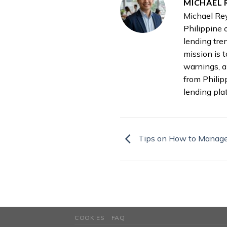
MICHAEL 
Michael Rey
Philippine 
lending tre
mission is 
warnings, a
from Philip
lending pla
Tips on How to Manage
COOKIES
FAQ