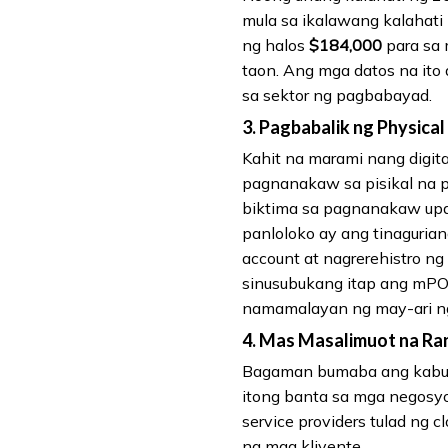
mula sa ikalawang kalahat
ng halos
$184,000
para sa 
taon. Ang mga datos na ito
sa sektor ng pagbabayad.
3. Pagbabalik ng Physical
Kahit na marami nang digi
pagnanakaw sa pisikal na 
biktima sa pagnanakaw upan
panloloko ay ang tinaguria
account at nagrerehistro ng
sinusubukang itap ang mPOS
namamalayan ng may-ari ng
4. Mas Masalimuot na R
Bagaman bumaba ang kabuua
itong banta sa mga negosyo.
service providers tulad ng
ng mga kliyente.