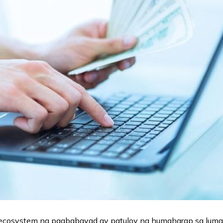
ecosystem ng pagbabayad ay patuloy na humaharap sa luma