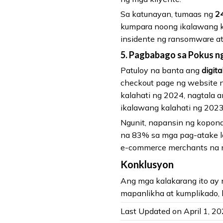
Sa katunayan, tumaas ng
2
kumpara noong ikalawang 
insidente ng ransomware at
5. Pagbabago sa Pokus ng
Patuloy na banta ang
digit
checkout page ng website 
kalahati ng 2024, nagtala 
ikalawang kalahati ng 2023
Ngunit, napansin ng kopon
na 83% sa mga pag-atake la
e-commerce merchants na m
Konklusyon
Ang mga kalakarang ito ay
mapanlikha at kumplikado, 
Last Updated on April 1, 2