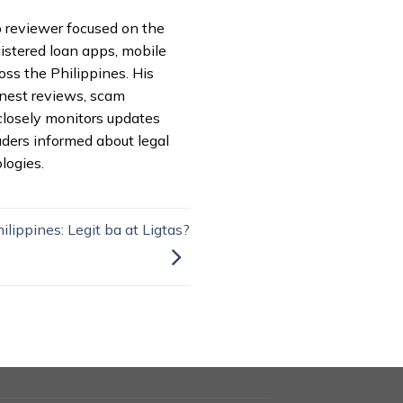
pp reviewer focused on the
istered loan apps, mobile
oss the Philippines. His
onest reviews, scam
closely monitors updates
aders informed about legal
logies.
ippines: Legit ba at Ligtas?