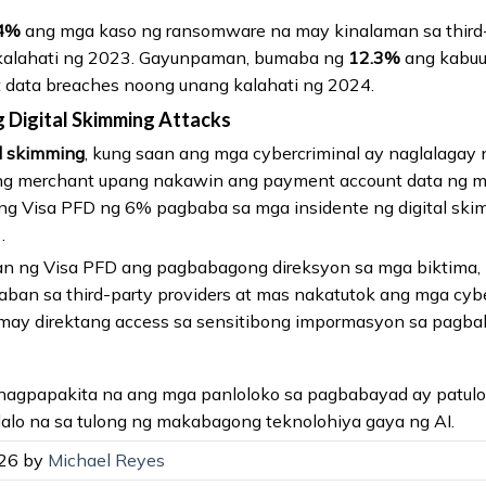
4%
ang mga kaso ng ransomware na may kinalaman sa third-p
kalahati ng 2023. Gayunpaman, bumaba ng
12.3%
ang kabuu
 data breaches noong unang kalahati ng 2024.
 Digital Skimming Attacks
al skimming
, kung saan ang mga cybercriminal ay naglalagay 
ng merchant upang nakawin ang payment account data ng m
ang Visa PFD ng 6% pagbaba sa mga insidente ng digital sk
.
an ng Visa PFD ang pagbabagong direksyon sa mga biktima
ban sa third-party providers at mas nakatutok ang mga cybe
ay direktang access sa sensitibong impormasyon sa pagba
 nagpapakita na ang mga panloloko sa pagbabayad ay patulo
lalo na sa tulong ng makabagong teknolohiya gaya ng AI.
026 by
Michael Reyes