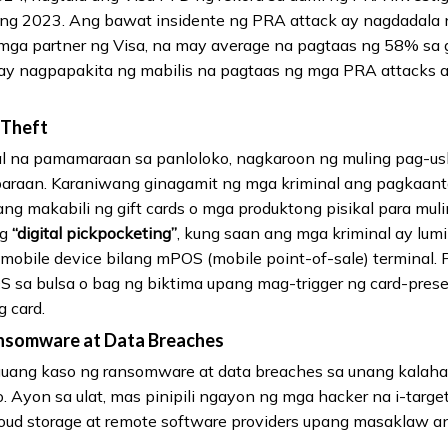
i ng 2023. Ang bawat insidente ng PRA attack ay nagdadala
mga partner ng Visa, na may average na pagtaas ng 58% sa 
 ay nagpapakita ng mabilis na pagtaas ng mga PRA attacks a
 Theft
tal na pamamaraan sa panloloko, nagkaroon ng muling pag-u
paraan. Karaniwang ginagamit ng mga kriminal ang pagkaant
g makabili ng gift cards o mga produktong pisikal para muli
ng
“digital pickpocketing”
, kung saan ang mga kriminal ay lum
 mobile device bilang mPOS (mobile point-of-sale) terminal.
 sa bulsa o bag ng biktima upang mag-trigger ng card-prese
 card.
ansomware at Data Breaches
ng kaso ng ransomware at data breaches sa unang kalahati 
 Ayon sa ulat, mas pinipili ngayon ng mga hacker na i-targe
 cloud storage at remote software providers upang masaklaw