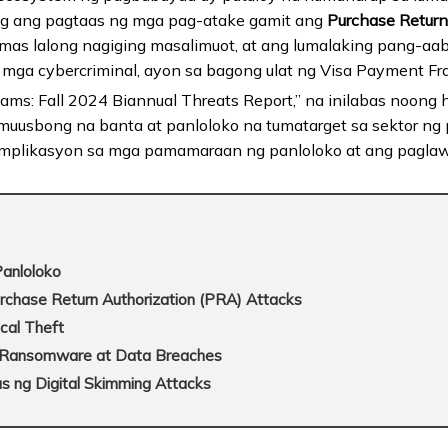
ang ang pagtaas ng mga pag-atake gamit ang
Purchase Return
as lalong nagiging masalimuot, at ang lumalaking pang-aab
mga cybercriminal, ayon sa bagong ulat ng Visa Payment Fra
cams: Fall 2024 Biannual Threats Report,” na inilabas noong 
muusbong na banta at panloloko na tumatarget sa sektor ng
mplikasyon sa mga pamamaraan ng panloloko at ang paglaw
Panloloko
rchase Return Authorization (PRA) Attacks
cal Theft
a Ransomware at Data Breaches
s ng Digital Skimming Attacks