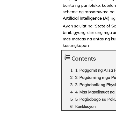
banta ng panloloko, kabil
scheme ng ransomware na m
Artificial Intelligence (AI)
ng 
Ayon sa ulat na “State of S
binibigyang-diin ang mga u
mas mataas na antas ng ku
kasangkapan.
Contents
1. Paggamit ng AI sa 
2. Pagdami ng mga Pu
3. Pagbabalik ng Physi
4. Mas Masalimuot n
5. Pagbabago sa Poku
Konklusyon