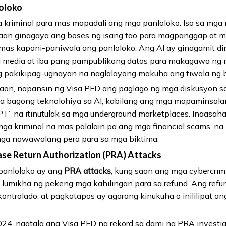
loloko
a kriminal para mas mapadali ang mga panloloko. Isa sa 
aan ginagaya ang boses ng isang tao para magpanggap at ma
g mas kapani-paniwala ang panloloko. Ang AI ay ginagamit di
l media at iba pang pampublikong datos para makagawa n
g pakikipag-ugnayan na naglalayong makuha ang tiwala ng b
taon, napansin ng Visa PFD ang paglago ng mga diskusyon 
ga bagong teknolohiya sa AI, kabilang ang mga mapaminsal
T” na itinutulak sa mga underground marketplaces. Inaasah
ga kriminal na mas palalain pa ang mga financial scams, na
ga nawawalang pera para sa mga biktima.
ase Return Authorization (PRA) Attacks
 panloloko ay ang
PRA attacks
, kung saan ang mga cybercrim
lumikha ng pekeng mga kahilingan para sa refund. Ang refu
kontrolado, at pagkatapos ay agarang kinukuha o inililipat a
24, nagtala ang Visa PFD ng rekord sa dami ng PRA investi