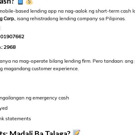
Cash?
mobile-based lending app na nag-aalok ng short-term cash lo
g Corp.
, isang rehistradong lending company sa Pilipinas.
:
S201907662
o.: 2968
panya na mag-operate bilang lending firm. Pero tandaan: ang
ng magandang customer experience.
gailangan ng emergency cash
oyed
nk statements
s: Madali Ba Talaga?