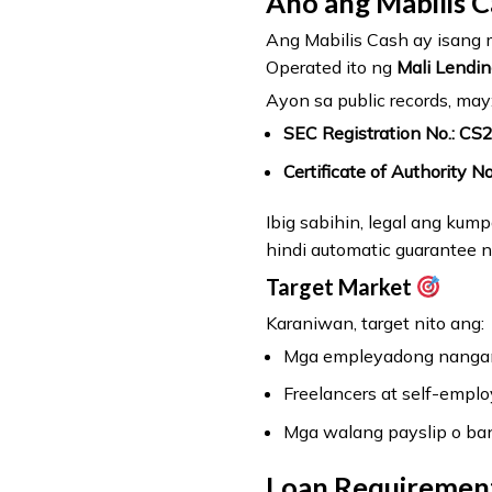
Ano ang Mabilis 
Ang Mabilis Cash ay isang 
Operated ito ng
Mali Lendin
Ayon sa public records, may
SEC Registration No.: C
Certificate of Authority N
Ibig sabihin, legal ang kum
hindi automatic guarantee 
Target Market
Karaniwan, target nito ang:
Mga empleyadong nangan
Freelancers at self-empl
Mga walang payslip o ba
Loan Requirement