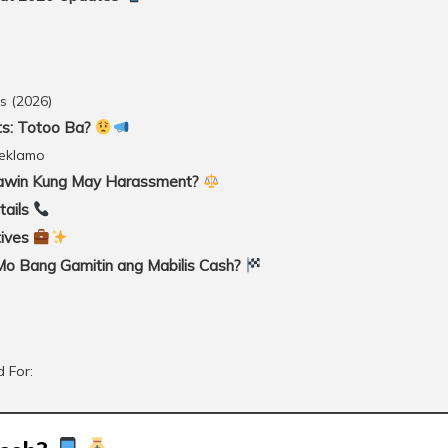
s (2026)
ts: Totoo Ba?
eklamo
awin Kung May Harassment?
tails
tives
 Mo Bang Gamitin ang Mabilis Cash?
 For: