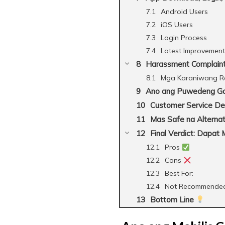
Android Users
iOS Users
Login Process
Latest Improvement
Harassment Complain
Mga Karaniwang R
Ano ang Puwedeng G
Customer Service De
Mas Safe na Alterna
Final Verdict: Dapat
Pros
Cons
Best For:
Not Recommended
Bottom Line