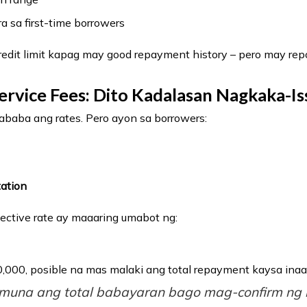
 sa first-time borrowers
edit limit kapag may good repayment history – pero may repo
Service Fees: Dito Kadalasan Nagkaka-I
ababa ang rates. Pero ayon sa borrowers:
tation
fective rate ay maaaring umabot ng:
,000, posible na mas malaki ang total repayment kaysa ina
 muna ang total babayaran bago mag-confirm ng 