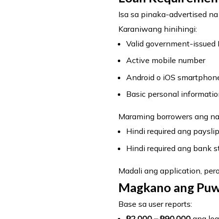
Isa sa pinaka-advertised na
Karaniwang hinihingi:
Valid government-issued 
Active mobile number
Android o iOS smartphon
Basic personal informati
Maraming borrowers ang na
Hindi required ang paysli
Hindi required ang bank 
Madali ang application, pe
Magkano ang Pu
Base sa user reports:
₱2,000 – ₱90,000
ang loa