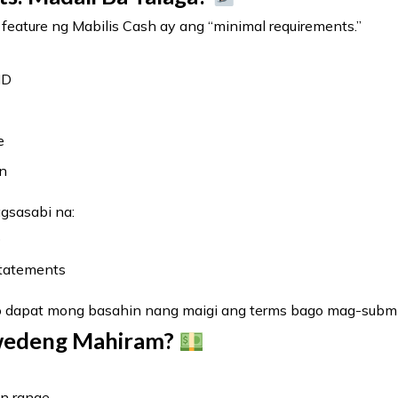
 feature ng Mabilis Cash ay ang “minimal requirements.”
ID
e
on
gsasabi na:
p
statements
ro dapat mong basahin nang maigi ang terms bago mag-submi
wedeng Mahiram?
n range