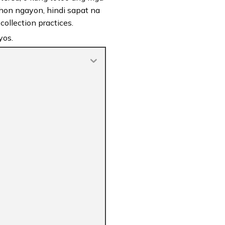
on ngayon, hindi sapat na
ollection practices.
yos.