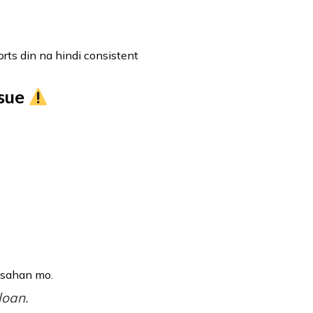
rts din na hindi consistent
ssue
asahan mo.
loan.