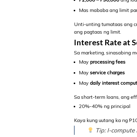
Mas mababa ang limit para
Unti-unting tumataas ang cr
ang pagtaas ng limit.
Interest Rate at 
Sa marketing, sinasabing m
May
processing fees
May
service charges
May
daily interest compu
Sa short-term loans, ang ef
20%-40% ng principal
Kaya kung uutang ka ng ₱10
Tip: I-compute