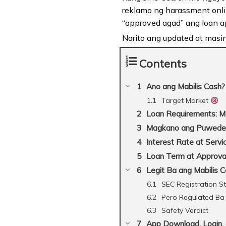
reklamo ng harassment onl
“approved agad” ang loan ap
Narito ang updated at mas
Contents
Ano ang Mabilis Cash
Target Market
Loan Requirements: M
Magkano ang Puwede
Interest Rate at Serv
Loan Term at Approv
Legit Ba ang Mabilis 
SEC Registration S
Pero Regulated Ba 
Safety Verdict
App Download, Login,