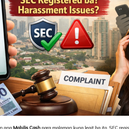
on ang
Mabilis Cash
para malaman kung legit ba ito, SEC regi