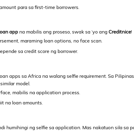
 amount para sa first-time borrowers.
 loan app
na mabilis ang proseso, swak sa ‘yo ang
Creditnice
!
ursement, maraming loan options, no face scan.
 depende sa credit score ng borrower.
loan apps sa Africa na walang selfie requirement. Sa Pilipinas
similar model.
rface, mabilis na application process.
liit na loan amounts.
di humihingi ng selfie sa application. Mas nakatuon sila sa p