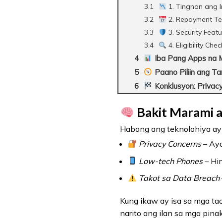
1. Tingnan ang I
2. Repayment T
3. Security Feat
4. Eligibility Chec
Iba Pang Apps na Ma
Paano Piliin ang T
Konklusyon: Privacy
Bakit Marami a
Habang ang teknolohiya ay l
Privacy Concerns
– Aya
Low-tech Phones
– Hin
Takot sa Data Breach
Kung ikaw ay isa sa mga t
narito ang ilan sa mga pi