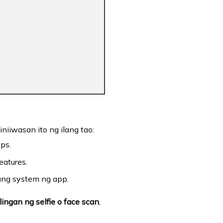
iiwasan ito ng ilang tao:
ps.
eatures.
ang system ng app.
ingan ng selfie o face scan
,