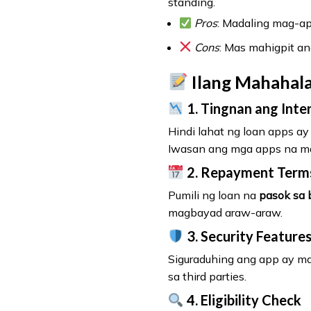
standing.
Pros
: Madaling mag-app
Cons
: Mas mahigpit an
Ilang Mahahal
1.
Tingnan ang Inte
Hindi lahat ng loan apps ay
Iwasan ang mga apps na ma
2.
Repayment Term
Pumili ng loan na
pasok sa 
magbayad araw-araw.
3.
Security Feature
Siguraduhing ang app ay m
sa third parties.
4.
Eligibility Check