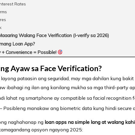
nterest Rates
erms
ures
k
aaring Walang Face Verification (I-verify sa 2026)
amang Loan App?
 + Convenience = Possible!
ng Ayaw sa Face Verification?
ayong pataasin ang seguridad, may mga dahilan kung bakit in
w ibahagi ng ilan ang kanilang mukha sa mga third-party ap
di lahat ng smartphone ay compatible sa facial recognition f
– Posibleng manakaw ang biometric data kung hindi secure 
aong naghahanap ng
loan apps na simple lang at walang kahil
nakamagandang opsyon ngayong 2025: