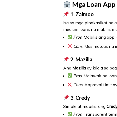
Mga Loan App n
1.
Zaimoo
Isa sa mga pinakasikat na a
medium loans na mabilis m
Pros
: Mabilis ang app
Cons
: Mas mataas na i
2.
Mazilla
Ang
Mazilla
ay kilala sa pa
Pros
: Malawak na loan 
Cons
: Approval time 
3.
Credy
Simple at mabilis, ang
Cred
Pros
: Transparent ter