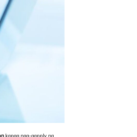
on
kapag nag-aapply ng