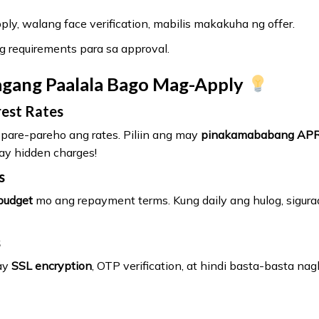
ly, walang face verification, mabilis makakuha ng offer.
g requirements para sa approval.
agang Paalala Bago Mag-Apply
rest Rates
 pare-pareho ang rates. Piliin ang may
pinakamababang AP
y hidden charges!
s
budget
mo ang repayment terms. Kung daily ang hulog, sigur
s
ay
SSL encryption
, OTP verification, at hindi basta-basta 