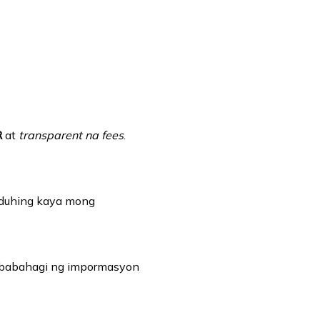
R
at
transparent na fees
.
aduhing kaya mong
nagbabahagi ng impormasyon