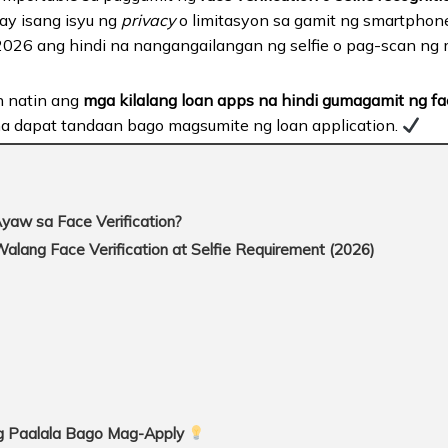
o ay isang isyu ng
privacy
o limitasyon sa gamit ng smartphone
026 ang hindi na nangangailangan ng selfie o pag-scan ng
in natin ang
mga kilalang loan apps na hindi gumagamit ng fac
 dapat tandaan bago magsumite ng loan application.
yaw sa Face Verification?
lang Face Verification at Selfie Requirement (2026)
g Paalala Bago Mag-Apply