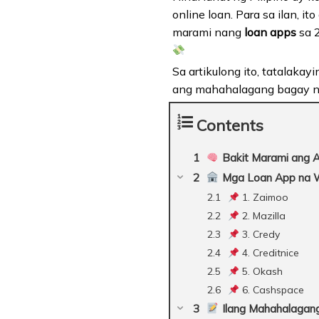
online loan. Para sa ilan, it
marami nang
loan apps
sa 2
Sa artikulong ito, tatalakay
ang mahahalagang bagay na
Contents
Bakit Marami ang A
Mga Loan App na Wa
1. Zaimoo
2. Mazilla
3. Credy
4. Creditnice
5. Okash
6. Cashspace
Ilang Mahahalagan