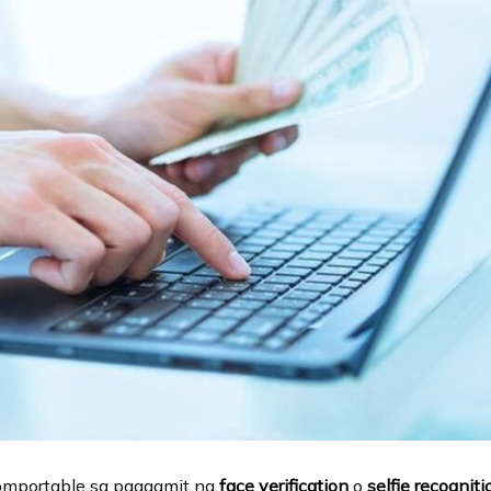
 komportable sa paggamit ng
face verification
o
selfie recogniti