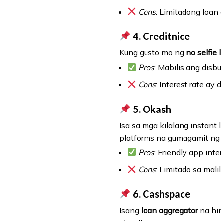
Cons
: Limitadong loan
4.
Creditnice
Kung gusto mo ng
no selfie
Pros
: Mabilis ang disb
Cons
: Interest rate ay
5.
Okash
Isa sa mga kilalang instant 
platforms na gumagamit ng 
Pros
: Friendly app inte
Cons
: Limitado sa mali
6.
Cashspace
Isang
loan aggregator
na hin