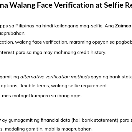
a Walang Face Verification at Selfie 
pps sa Pilipinas na hindi kailangang mag-selfie. Ang
Zaimoo
aaprubahan.
lication, walang face verification, maraming opsyon sa pagba
nterest para sa mga may mahinang credit history.
ggamit ng
alternative verification methods
gaya ng bank state
options, flexible terms, walang selfie requirement.
ay mas matagal kumpara sa ibang apps.
y
ay gumagamit ng financial data (hal. bank statement) para s
ms, madaling gamitin, mabilis maaprubahan.