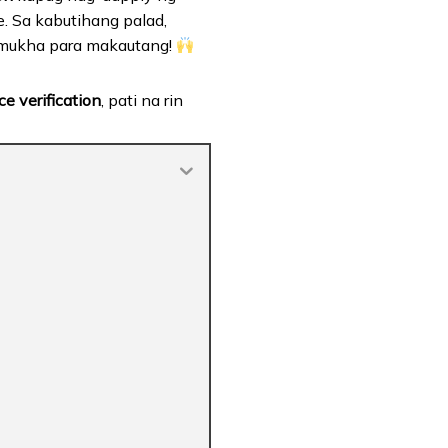
. Sa kabutihang palad,
 mukha para makautang!
e verification
, pati na rin