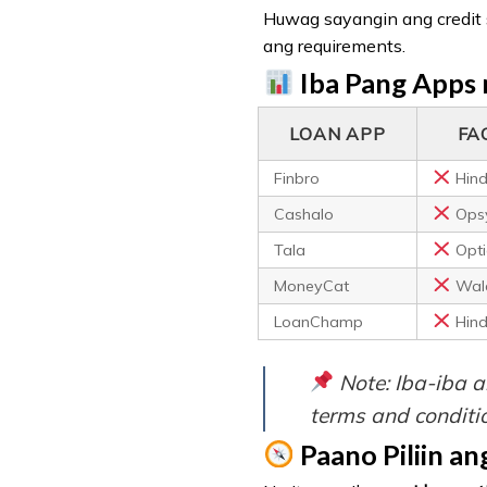
Huwag sayangin ang credit 
ang requirements.
Iba Pang Apps n
LOAN APP
FA
Finbro
Hind
Cashalo
Opsy
Tala
Optio
MoneyCat
Wal
LoanChamp
Hind
Note: Iba-iba 
terms and condit
Paano Piliin a