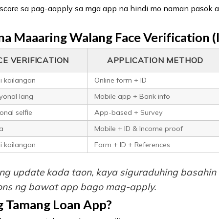
score sa pag-aapply sa mga app na hindi mo naman pasok an
a Maaaring Walang Face Verification (I
CE VERIFICATION
APPLICATION METHOD
i kailangan
Online form + ID
onal lang
Mobile app + Bank info
nal selfie
App-based + Survey
a
Mobile + ID & Income proof
i kailangan
Form + ID + References
ang update kada taon, kaya siguraduhing basahin 
ions ng bawat app bago mag-apply.
ng Tamang Loan App?