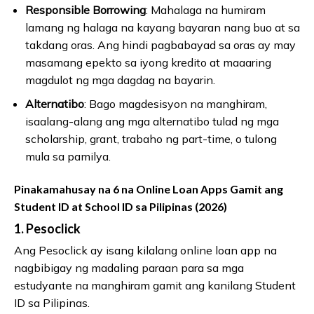
Responsible Borrowing
: Mahalaga na humiram
lamang ng halaga na kayang bayaran nang buo at sa
takdang oras. Ang hindi pagbabayad sa oras ay may
masamang epekto sa iyong kredito at maaaring
magdulot ng mga dagdag na bayarin.
Alternatibo
: Bago magdesisyon na manghiram,
isaalang-alang ang mga alternatibo tulad ng mga
scholarship, grant, trabaho ng part-time, o tulong
mula sa pamilya.
Pinakamahusay na 6 na Online Loan Apps Gamit ang
Student ID at School ID sa Pilipinas (2026)
1.
Pesoclick
Ang Pesoclick ay isang kilalang online loan app na
nagbibigay ng madaling paraan para sa mga
estudyante na manghiram gamit ang kanilang Student
ID sa Pilipinas.