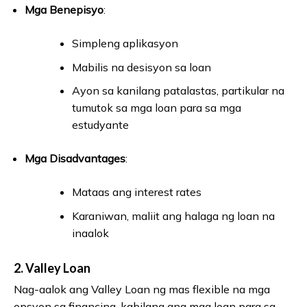
Mga Benepisyo
:
Simpleng aplikasyon
Mabilis na desisyon sa loan
Ayon sa kanilang patalastas, partikular na
tumutok sa mga loan para sa mga
estudyante
Mga Disadvantages
:
Mataas ang interest rates
Karaniwan, maliit ang halaga ng loan na
inaalok
2.
Valley Loan
Nag-aalok ang Valley Loan ng mas flexible na mga
opsyon sa financing, kabilang ang mga loan para sa