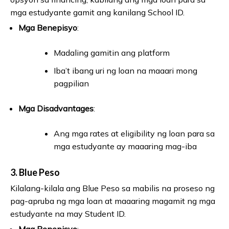
mga estudyante gamit ang kanilang School ID.
Mga Benepisyo
:
Madaling gamitin ang platform
Iba’t ibang uri ng loan na maaari mong
pagpilian
Mga Disadvantages
:
Ang mga rates at eligibility ng loan para sa
mga estudyante ay maaaring mag-iba
3.
Blue Peso
Kilalang-kilala ang Blue Peso sa mabilis na proseso ng
pag-apruba ng mga loan at maaaring magamit ng mga
estudyante na may Student ID.
Mga Benepisyo
: