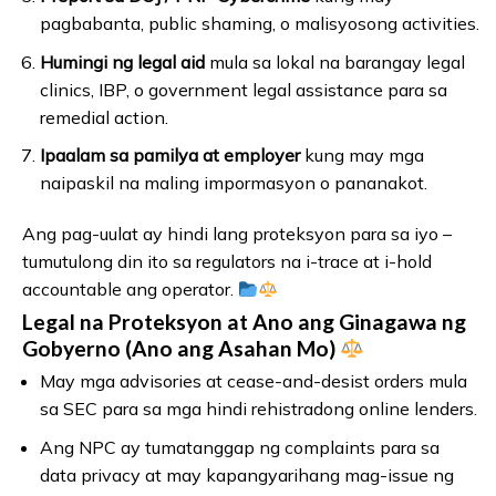
pagbabanta, public shaming, o malisyosong activities.
Humingi ng legal aid
mula sa lokal na barangay legal
clinics, IBP, o government legal assistance para sa
remedial action.
Ipaalam sa pamilya at employer
kung may mga
naipaskil na maling impormasyon o pananakot.
Ang pag-uulat ay hindi lang proteksyon para sa iyo –
tumutulong din ito sa regulators na i-trace at i-hold
accountable ang operator.
Legal na Proteksyon at Ano ang Ginagawa ng
Gobyerno (Ano ang Asahan Mo)
May mga advisories at cease-and-desist orders mula
sa SEC para sa mga hindi rehistradong online lenders.
Ang NPC ay tumatanggap ng complaints para sa
data privacy at may kapangyarihang mag-issue ng