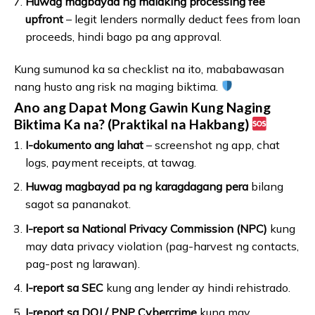
Huwag magbayad ng malaking processing fee
upfront
– legit lenders normally deduct fees from loan
proceeds, hindi bago pa ang approval.
Kung sumunod ka sa checklist na ito, mababawasan
nang husto ang risk na maging biktima.
Ano ang Dapat Mong Gawin Kung Naging
Biktima Ka na? (Praktikal na Hakbang)
I-dokumento ang lahat
– screenshot ng app, chat
logs, payment receipts, at tawag.
Huwag magbayad pa ng karagdagang pera
bilang
sagot sa pananakot.
I-report sa National Privacy Commission (NPC)
kung
may data privacy violation (pag-harvest ng contacts,
pag-post ng larawan).
I-report sa SEC
kung ang lender ay hindi rehistrado.
I-report sa DOJ / PNP Cybercrime
kung may