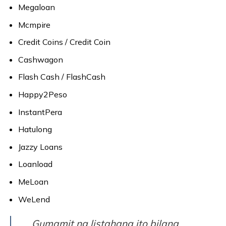
Megaloan
Mcmpire
Credit Coins / Credit Coin
Cashwagon
Flash Cash / FlashCash
Happy2Peso
InstantPera
Hatulong
Jazzy Loans
Loanload
MeLoan
WeLend
Gumamit ng listahang ito bilang