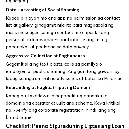
ng dagdag.
Data Harvesting at Social Shaming
Kapag binigyan mo ang app ng permission sa contact
list at gallery, ginagamit nila ito para magpadala ng
mass messages sa mga contact mo o ipaskil ang
personal na larawan/personal info – isang uri ng
pananakot at paglabag sa data privacy.
Aggressive Collection at Pagbabanta
Gagamit sila ng text blasts, calls sa pamilya o
employer, at public shaming. Ang ganitong gawain ay
labag sa mga umiiral na advisories at batas sa Pilipinas.
Rebranding at Paglipat-lipat ng Domain
Kapag na-takedown, magpapalit ng pangalan o
domain ang operator at uulit ang scheme. Kaya kritikal
na i-verify ang corporate registration, hindi lang ang
brand name.
Checklist: Paano Siguraduhing Ligtas ang Loan