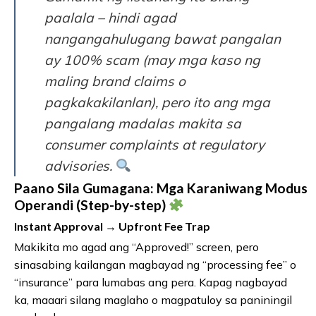
paalala – hindi agad
nangangahulugang bawat pangalan
ay 100% scam (may mga kaso ng
maling brand claims o
pagkakakilanlan), pero ito ang mga
pangalang madalas makita sa
consumer complaints at regulatory
advisories.
Paano Sila Gumagana: Mga Karaniwang Modus
Operandi (Step-by-step)
Instant Approval → Upfront Fee Trap
Makikita mo agad ang “Approved!” screen, pero
sinasabing kailangan magbayad ng “processing fee” o
“insurance” para lumabas ang pera. Kapag nagbayad
ka, maaari silang maglaho o magpatuloy sa paniningil