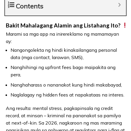
Contents
Bakit Mahalagang Alamin ang Listahang Ito?
Marami sa mga app na inirereklamo ng mamamayan
ay:
Nangongolekta ng hindi kinakailangang personal
data (mga contact, larawan, SMS),
Nanghihingi ng upfront fees bago maipakita ang
pera,
Nanghaharass o nananakot kung hindi makabayad,
Naglalagay ng hidden fees at napakataas na interes.
Ang resulta: mental stress, pagkapinsala ng credit
record, at minsan – kriminal na pananakot sa pamilya
at next-of-kin. Sa 2026, nagkaroon ng mas maraming
pagsisikap mula sa gobyerno at regulators para i-flag at