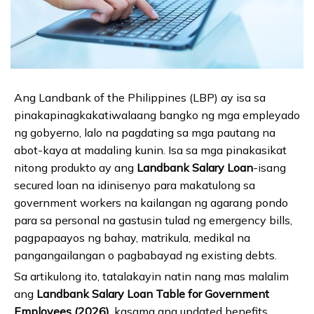
Ang Landbank of the Philippines (LBP) ay isa sa
pinakapinagkakatiwalaang bangko ng mga empleyado
ng gobyerno, lalo na pagdating sa mga pautang na
abot-kaya at madaling kunin. Isa sa mga pinakasikat
nitong produkto ay ang
Landbank Salary Loan
-isang
secured loan na idinisenyo para makatulong sa
government workers na kailangan ng agarang pondo
para sa personal na gastusin tulad ng emergency bills,
pagpapaayos ng bahay, matrikula, medikal na
pangangailangan o pagbabayad ng existing debts.
Sa artikulong ito, tatalakayin natin nang mas malalim
ang
Landbank Salary Loan Table for Government
Employees (2026)
, kasama ang updated benefits,