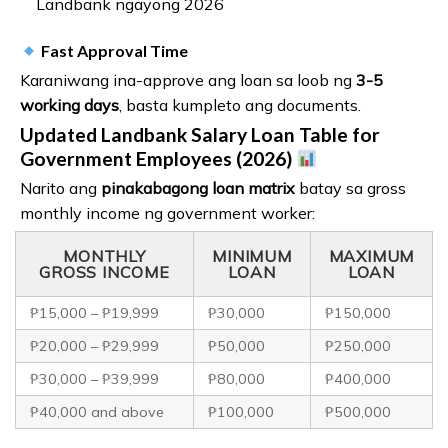
Landbank ngayong 2026
Fast Approval Time
Karaniwang ina-approve ang loan sa loob ng
3-5
working days
, basta kumpleto ang documents.
Updated Landbank Salary Loan Table for
Government Employees (2026)
Narito ang
pinakabagong loan matrix
batay sa gross
monthly income ng government worker:
MONTHLY
MINIMUM
MAXIMUM
GROSS INCOME
LOAN
LOAN
₱15,000 – ₱19,999
₱30,000
₱150,000
₱20,000 – ₱29,999
₱50,000
₱250,000
₱30,000 – ₱39,999
₱80,000
₱400,000
₱40,000 and above
₱100,000
₱500,000