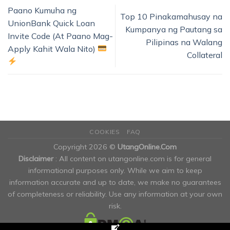
Paano Kumuha ng
Top 10 Pinakamahusay na
UnionBank Quick Loan
Kumpanya ng Pautang sa
Invite Code (At Paano Mag-
Pilipinas na Walang
Apply Kahit Wala Nito)
Collateral
COOKIES
FAQ
Copyright 2026 ©
UtangOnline.Com
Disclaimer
: All content on utangonline.com is for general
informational purposes only. While we aim to keep
information accurate and up to date, we make no guarantees
of completeness or reliability. Use any information at your own
risk.