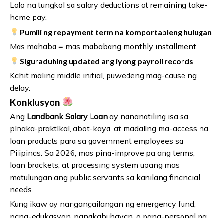
Lalo na tungkol sa salary deductions at remaining take-
home pay.
Pumili ng repayment term na komportableng hulugan
Mas mahaba = mas mababang monthly installment.
Siguraduhing updated ang iyong payroll records
Kahit maling middle initial, puwedeng mag-cause ng
delay.
Konklusyon
Ang
Landbank Salary Loan
ay nananatiling isa sa
pinaka-praktikal, abot-kaya, at madaling ma-access na
loan products para sa government employees sa
Pilipinas. Sa 2026, mas pina-improve pa ang terms,
loan brackets, at processing system upang mas
matulungan ang public servants sa kanilang financial
needs.
Kung ikaw ay nangangailangan ng emergency fund,
pang-edukasyon, pangkabuhayan, o pang-personal na