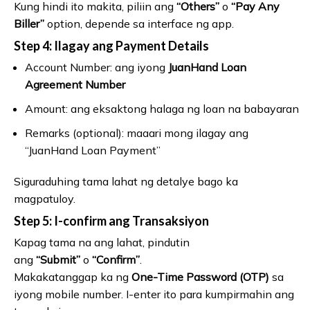
Kung hindi ito makita, piliin ang
“Others”
o
“Pay Any
Biller”
option, depende sa interface ng app.
Step 4: Ilagay ang Payment Details
Account Number: ang iyong
JuanHand Loan
Agreement Number
Amount: ang eksaktong halaga ng loan na babayaran
Remarks (optional): maaari mong ilagay ang
“JuanHand Loan Payment”
Siguraduhing tama lahat ng detalye bago ka
magpatuloy.
Step 5: I-confirm ang Transaksiyon
Kapag tama na ang lahat, pindutin
ang
“Submit”
o
“Confirm”
.
Makakatanggap ka ng
One-Time Password (OTP)
sa
iyong mobile number. I-enter ito para kumpirmahin ang