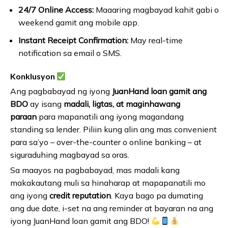
24/7 Online Access:
Maaaring magbayad kahit gabi o
weekend gamit ang mobile app.
Instant Receipt Confirmation:
May real-time
notification sa email o SMS.
Konklusyon
Ang pagbabayad ng iyong
JuanHand loan gamit ang
BDO
ay isang
madali, ligtas, at maginhawang
paraan
para mapanatili ang iyong magandang
standing sa lender. Piliin kung alin ang mas convenient
para sa’yo – over-the-counter o online banking – at
siguraduhing magbayad sa oras.
Sa maayos na pagbabayad, mas madali kang
makakautang muli sa hinaharap at mapapanatili mo
ang iyong
credit reputation
. Kaya bago pa dumating
ang due date, i-set na ang reminder at bayaran na ang
iyong JuanHand loan gamit ang BDO!