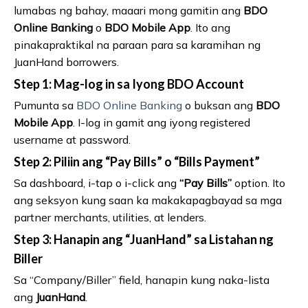
lumabas ng bahay, maaari mong gamitin ang
BDO
Online Banking
o
BDO Mobile App
. Ito ang
pinakapraktikal na paraan para sa karamihan ng
JuanHand borrowers.
Step 1: Mag-log in sa Iyong BDO Account
Pumunta sa
BDO Online Banking
o buksan ang
BDO
Mobile App
. I-log in gamit ang iyong registered
username at password.
Step 2: Piliin ang “Pay Bills” o “Bills Payment”
Sa dashboard, i-tap o i-click ang
“Pay Bills”
option. Ito
ang seksyon kung saan ka makakapagbayad sa mga
partner merchants, utilities, at lenders.
Step 3: Hanapin ang “JuanHand” sa Listahan ng
Biller
Sa “Company/Biller” field, hanapin kung naka-lista
ang
JuanHand
.