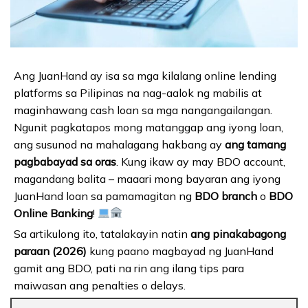
Ang JuanHand ay isa sa mga kilalang online lending
platforms sa Pilipinas na nag-aalok ng mabilis at
maginhawang cash loan sa mga nangangailangan.
Ngunit pagkatapos mong matanggap ang iyong loan,
ang susunod na mahalagang hakbang ay
ang tamang
pagbabayad sa oras
. Kung ikaw ay may BDO account,
magandang balita – maaari mong bayaran ang iyong
JuanHand loan sa pamamagitan ng
BDO branch
o
BDO
Online Banking
!
Sa artikulong ito, tatalakayin natin
ang pinakabagong
paraan (2026)
kung paano magbayad ng JuanHand
gamit ang BDO, pati na rin ang ilang tips para
maiwasan ang penalties o delays.