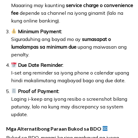
Maaaring may kaunting
service charge o convenience
fee
depende sa channel na iyong ginamit (lalo na
kung online banking).
Minimum Payment:
Siguraduhing ang bayad mo ay
sumasapat o
lumalampas sa minimum due
upang maiwasan ang
penalty.
Due Date Reminder:
I-set ang reminder sa iyong phone o calendar upang
hindi makalimutang magbayad bago ang due date.
Proof of Payment:
Laging i-keep ang iyong resibo o screenshot bilang
patunay, lalo na kung may discrepancy sa system
update.
Mga Alternatibong Paraan Bukod sa BDO
Bukod sa BDO, maaari ka ring magbayad ng iyong