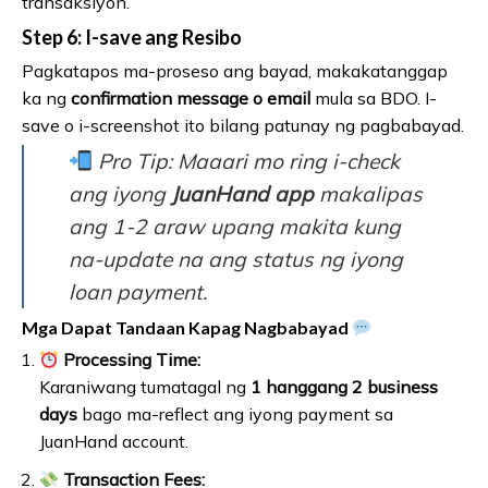
transaksiyon.
Step 6: I-save ang Resibo
Pagkatapos ma-proseso ang bayad, makakatanggap
ka ng
confirmation message o email
mula sa BDO. I-
save o i-screenshot ito bilang patunay ng pagbabayad.
Pro Tip:
Maaari mo ring i-check
ang iyong
JuanHand app
makalipas
ang 1-2 araw upang makita kung
na-update na ang status ng iyong
loan payment.
Mga Dapat Tandaan Kapag Nagbabayad
Processing Time:
Karaniwang tumatagal ng
1 hanggang 2 business
days
bago ma-reflect ang iyong payment sa
JuanHand account.
Transaction Fees: