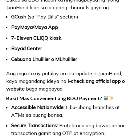
JuanHand loan sa iba pang channels gaya ng:
GCash
(sa “Pay Bills” section)
PayMaya/Maya App
7-Eleven CLIQQ kiosk
Bayad Center
Cebuana Lhuillier o MLhuillier
Ang mga ito ay patuloy na ina-update ni JuanHand,
kaya magandang ideya na
i-check ang official app o
website
bago magbayad.
Bakit Mas Convenient ang BDO Payment?
Accessible Nationwide:
Libu-libong branches at
ATMs sa buong bansa.
Secure Transactions:
Protektado ang bawat online
transaction gamit ang OTP at encryption.