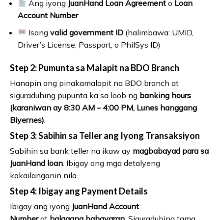
Ang iyong
JuanHand Loan Agreement
o
Loan
Account Number
Isang
valid government ID
(halimbawa: UMID,
Driver’s License, Passport, o PhilSys ID)
Step 2: Pumunta sa Malapit na BDO Branch
Hanapin ang pinakamalapit na BDO branch at
siguraduhing pupunta ka sa loob ng
banking hours
(karaniwan ay 8:30 AM – 4:00 PM, Lunes hanggang
Biyernes)
.
Step 3: Sabihin sa Teller ang Iyong Transaksiyon
Sabihin sa bank teller na ikaw ay
magbabayad para sa
JuanHand loan
. Ibigay ang mga detalyeng
kakailanganin nila.
Step 4: Ibigay ang Payment Details
Ibigay ang iyong
JuanHand Account
Number
at
halagang babayaran
. Siguraduhing tama