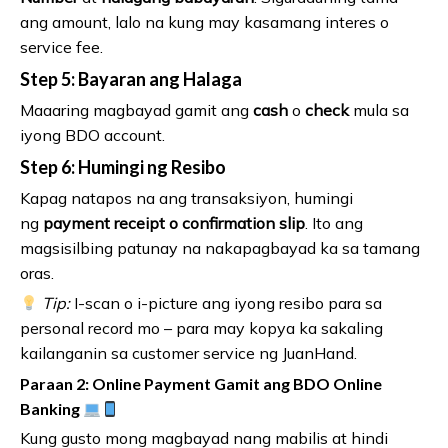
ang amount, lalo na kung may kasamang interes o
service fee.
Step 5: Bayaran ang Halaga
Maaaring magbayad gamit ang
cash
o
check
mula sa
iyong BDO account.
Step 6: Humingi ng Resibo
Kapag natapos na ang transaksiyon, humingi
ng
payment receipt o confirmation slip
. Ito ang
magsisilbing patunay na nakapagbayad ka sa tamang
oras.
Tip:
I-scan o i-picture ang iyong resibo para sa
personal record mo – para may kopya ka sakaling
kailanganin sa customer service ng JuanHand.
Paraan 2: Online Payment Gamit ang BDO Online
Banking
Kung gusto mong magbayad nang mabilis at hindi