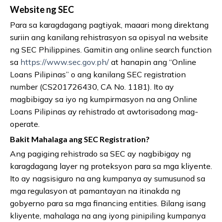
Website ng SEC
Para sa karagdagang pagtiyak, maaari mong direktang
suriin ang kanilang rehistrasyon sa opisyal na website
ng SEC Philippines. Gamitin ang online search function
sa
https://www.sec.gov.ph/
at hanapin ang “Online
Loans Pilipinas” o ang kanilang SEC registration
number (CS201726430, CA No. 1181). Ito ay
magbibigay sa iyo ng kumpirmasyon na ang Online
Loans Pilipinas ay rehistrado at awtorisadong mag-
operate.
Bakit Mahalaga ang SEC Registration?
Ang pagiging rehistrado sa SEC ay nagbibigay ng
karagdagang layer ng proteksyon para sa mga kliyente.
Ito ay nagsisiguro na ang kumpanya ay sumusunod sa
mga regulasyon at pamantayan na itinakda ng
gobyerno para sa mga financing entities. Bilang isang
kliyente, mahalaga na ang iyong pinipiling kumpanya