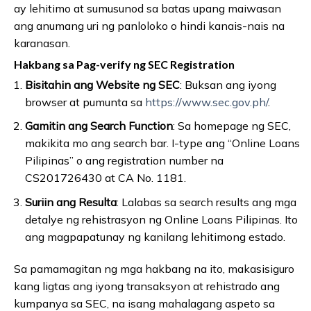
ay lehitimo at sumusunod sa batas upang maiwasan
ang anumang uri ng panloloko o hindi kanais-nais na
karanasan.
Hakbang sa Pag-verify ng SEC Registration
Bisitahin ang Website ng SEC
: Buksan ang iyong
browser at pumunta sa
https://www.sec.gov.ph/
.
Gamitin ang Search Function
: Sa homepage ng SEC,
makikita mo ang search bar. I-type ang “Online Loans
Pilipinas” o ang registration number na
CS201726430 at CA No. 1181.
Suriin ang Resulta
: Lalabas sa search results ang mga
detalye ng rehistrasyon ng Online Loans Pilipinas. Ito
ang magpapatunay ng kanilang lehitimong estado.
Sa pamamagitan ng mga hakbang na ito, makasisiguro
kang ligtas ang iyong transaksyon at rehistrado ang
kumpanya sa SEC, na isang mahalagang aspeto sa