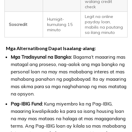
walang credit
check
Legit na online
Humigit-
payday loan,
Soscredit
kumulang 15
mabilis na pautang
minuto
sa ilang minuto
Mga Alternatibong Dapat Isaalang-alang:
Mga Tradisyunal na Bangko:
Bagama’t maaaring mas
matagal ang proseso, nag-aalok ang mga bangko ng
personal loan na may mas mababang interes at mas
mahabang panahon ng pagbabayad. Ito ay maaaring
mas akma para sa mga naghahanap ng mas matatag
na opsyon.
Pag-IBIG Fund:
Kung miyembro ka ng Pag-IBIG,
maaaring kwalipikado ka para sa isang housing loan
na may mas mataas na halaga at mas magagandang
terms. Ang Pag-IBIG loan ay kilala sa mas mababang