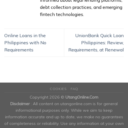
debt collection practices, and emerging
fintech technologies.
Online Loans in the
UnionBank Quick Loan
Philippines with No
Philippines: Review,
Requirements
Requirements, at Renewal
COOKIES
FAQ
Copyright 2026 ©
UtangOnline.Com
Disclaimer
: All content on utangonline.com is for general
informational purposes only. While we aim to keep
information accurate and up to date, we make no guarantees
of completeness or reliability. Use any information at your own