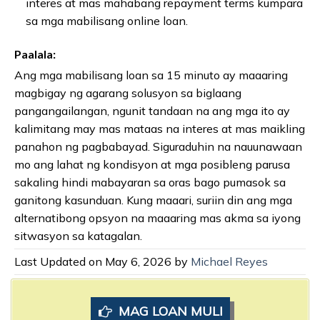
interes at mas mahabang repayment terms kumpara
sa mga mabilisang online loan.
Paalala:
Ang mga mabilisang loan sa 15 minuto ay maaaring
magbigay ng agarang solusyon sa biglaang
pangangailangan, ngunit tandaan na ang mga ito ay
kalimitang may mas mataas na interes at mas maikling
panahon ng pagbabayad. Siguraduhin na nauunawaan
mo ang lahat ng kondisyon at mga posibleng parusa
sakaling hindi mabayaran sa oras bago pumasok sa
ganitong kasunduan. Kung maaari, suriin din ang mga
alternatibong opsyon na maaaring mas akma sa iyong
sitwasyon sa katagalan.
Last Updated on May 6, 2026 by
Michael Reyes
MAG LOAN MULI